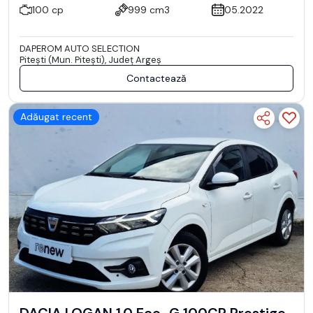
100 cp
999 cm3
05.2022
DAPEROM AUTO SELECTION
Piteşti (Mun. Piteşti), Județ Argeş
Contactează
Adăugat recent
DACIA LOGAN 1.0 Eco-G 100CP Prestige