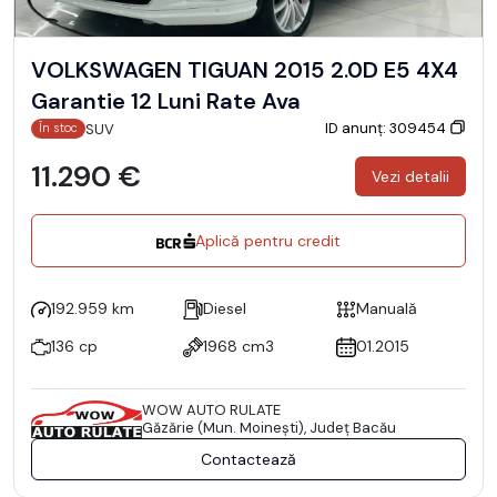
VOLKSWAGEN TIGUAN 2015 2.0D E5 4X4
Garantie 12 Luni Rate Ava
ID anunț: 309454
SUV
În stoc
11.290 €
Vezi detalii
Aplică pentru credit
192.959 km
Diesel
Manuală
136 cp
1968 cm3
01.2015
WOW AUTO RULATE
Găzărie (Mun. Moineşti), Județ Bacău
Contactează