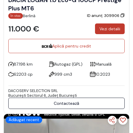
Plus MT6
ID anunț: 309906
Berlină
În stoc
11.000 €
Vezi detalii
Aplică pentru credit
87.198 km
Autogaz (GPL)
Manuală
62203 cp
999 cm3
10.2023
DACOSERV SELECTION SRL
Bucureşti Sectorul 6, Județ București
Contactează
Adăugat recent