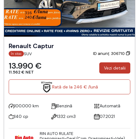
Renault Captur
ID anunț: 306710
SUV
În stoc
13.990 €
Vezi detalii
11.562 € NET
Rată de la 246 € /lună
100.000 km
Benzină
Automată
140 cp
1332 cm3
07.2021
RIN AUTO RULATE
Dragomireşti-Deal (Com. Dragomireşti-Vale),