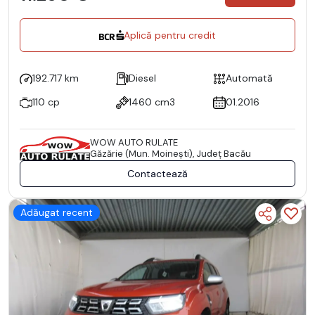
Aplică pentru credit
192.717 km
Diesel
Automată
110 cp
1460 cm3
01.2016
WOW AUTO RULATE
Găzărie (Mun. Moineşti), Județ Bacău
Contactează
Adăugat recent