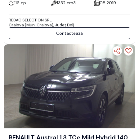
116 cp
1332 cm3
08.2019
REDAC SELECTION SRL
Craiova (Mun. Craiova), Județ Dolj
Contactează
RENAULT Austral 1.3 TCe Mild Hybrid 140