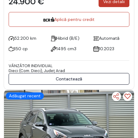
24.900 €
Vezi detalii
Aplică pentru credit
52.200 km
Hibrid (B/E)
Automată
150 cp
1495 cm3
10.2023
VÂNZĂTOR INDIVIDUAL
Dieci (Com. Dieci), Județ Arad
Contactează
Adăugat recent