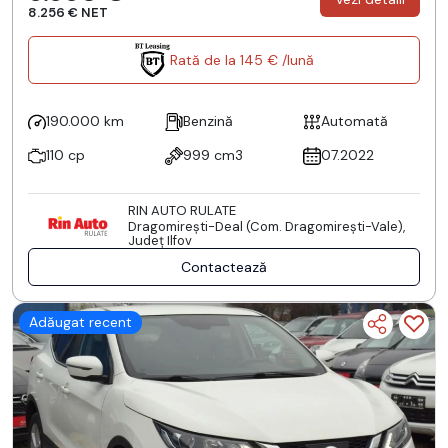
8.256 € NET
Rată de la 145 € /lună
190.000 km
Benzină
Automată
110 cp
999 cm3
07.2022
RIN AUTO RULATE
Dragomireşti-Deal (Com. Dragomireşti-Vale),
Județ Ilfov
Contactează
Adăugat recent