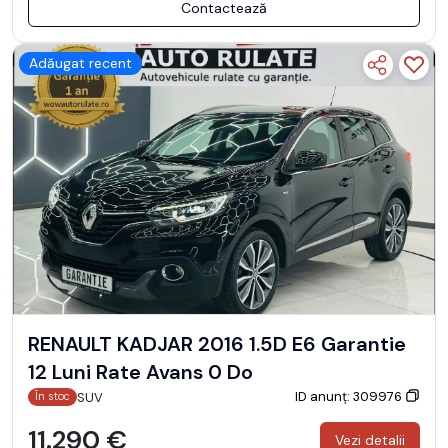
Contactează
Adăugat recent
RENAULT KADJAR 2016 1.5D E6 Garantie
12 Luni Rate Avans 0 Do
ID anunț: 309976
SUV
În stoc
11.290 €
Vezi detalii