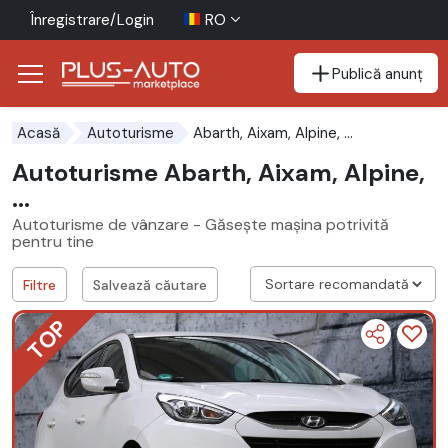
Înregistrare/Login
RO
Publică anunț
Mergi direct la butonul de accesibilitate
Mergi direct la conținutul principal
Abarth, Aixam, Alpine, ...
Acasă
Autoturisme
Autoturisme Abarth, Aixam, Alpine,
...
Autoturisme de vânzare - Găsește mașina potrivită
pentru tine
Filtre
Salvează căutare
TOP