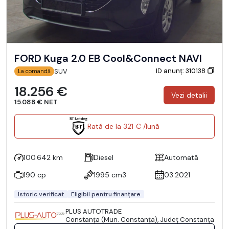
FORD Kuga 2.0 EB Cool&Connect NAVI
ID anunț: 310138
SUV
La comandă
18.256 €
Vezi detalii
15.088 € NET
Rată de la 321 € /lună
100.642 km
Diesel
Automată
190 cp
1995 cm3
03.2021
Istoric verificat
Eligibil pentru finanțare
PLUS AUTOTRADE
Constanţa (Mun. Constanţa), Județ Constanţa