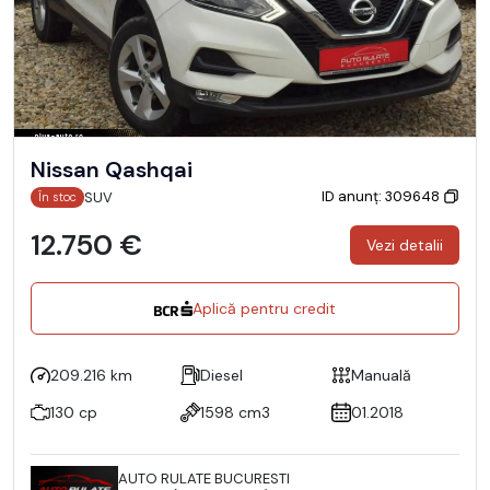
Nissan Qashqai
ID anunț: 309648
SUV
În stoc
12.750 €
Vezi detalii
Aplică pentru credit
209.216 km
Diesel
Manuală
130 cp
1598 cm3
01.2018
AUTO RULATE BUCURESTI