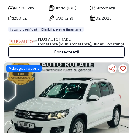
147.193 km
Hibrid (B/E)
Automată
230 cp
1598 cm3
02.2023
Istoric verificat
Eligibil pentru finanțare
PLUS AUTOTRADE
Constanţa (Mun. Constanţa), Județ Constanţa
Contactează
Adăugat recent