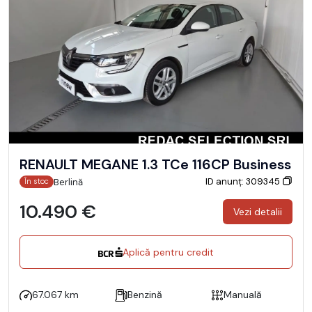
RENAULT MEGANE 1.3 TCe 116CP Business
ID anunț: 309345
Berlină
În stoc
10.490 €
Vezi detalii
Aplică pentru credit
67.067 km
Benzină
Manuală