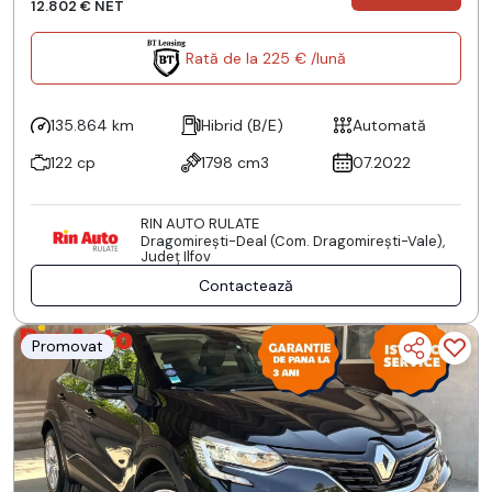
12.802 € NET
Rată de la 225 € /lună
135.864 km
Hibrid (B/E)
Automată
122 cp
1798 cm3
07.2022
RIN AUTO RULATE
Dragomireşti-Deal (Com. Dragomireşti-Vale),
Județ Ilfov
Contactează
Promovat