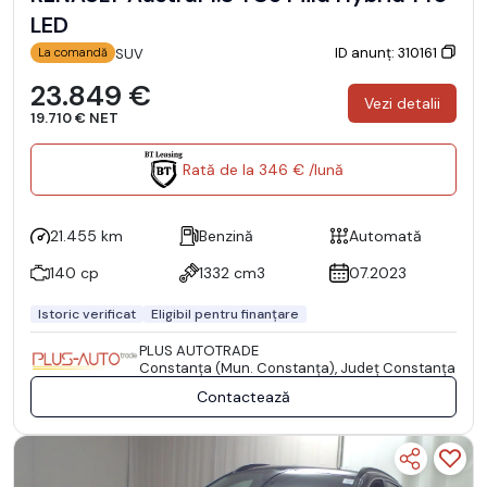
LED
ID anunț: 310161
SUV
La comandă
23.849 €
Vezi detalii
19.710 € NET
Rată de la 346 € /lună
21.455 km
Benzină
Automată
140 cp
1332 cm3
07.2023
Istoric verificat
Eligibil pentru finanțare
PLUS AUTOTRADE
Constanţa (Mun. Constanţa), Județ Constanţa
Contactează