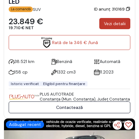
LED
ID anunț: 310169
SUV
La comandă
23.849 €
Vezi detalii
19.710 € NET
Rată de la 346 € /lună
38.521 km
Benzină
Automată
158 cp
1332 cm3
11.2023
Istoric verificat
Eligibil pentru finanțare
PLUS AUTOTRADE
Constanţa (Mun. Constanţa), Județ Constanţa
Contactează
Adăugat recent