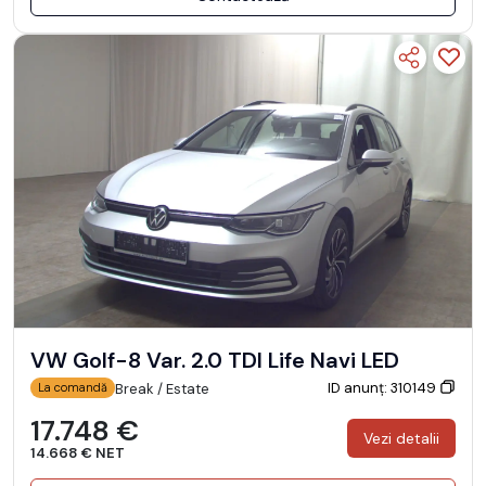
VW Golf-8 Var. 2.0 TDI Life Navi LED
ID anunț: 310149
Break / Estate
La comandă
17.748 €
Vezi detalii
14.668 € NET