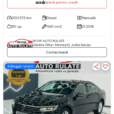
Aplică pentru credit
200.973 km
Diesel
Manuală
110 cp
1461 cm3
01.2018
WOW AUTO RULATE
Găzărie (Mun. Moineşti), Județ Bacău
Contactează
Adăugat recent