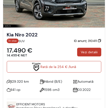
Kia Niro 2022
ID anunț: 310411
SUV
În stoc
17.490 €
Vezi detalii
14.455 € NET
Rată de la 254 € /lună
129.320 km
Hibrid (B/E)
Automată
141 cp
1598 cm3
03.2022
EFFICIENT MOTORS