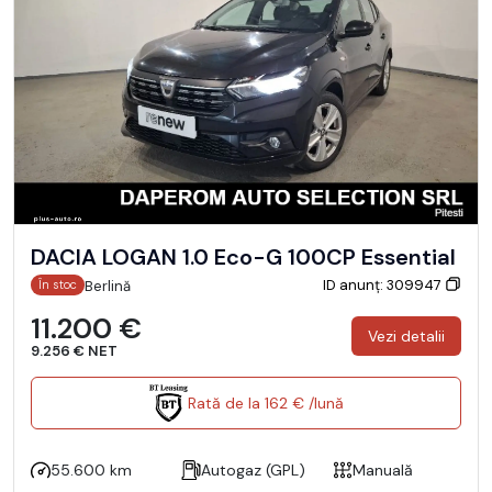
DACIA LOGAN 1.0 Eco-G 100CP Essential
ID anunț: 309947
Berlină
În stoc
11.200 €
Vezi detalii
9.256 € NET
Rată de la 162 € /lună
55.600 km
Autogaz (GPL)
Manuală