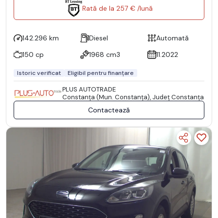
Rată de la 257 € /lună
142.296 km
Diesel
Automată
150 cp
1968 cm3
11.2022
Istoric verificat
Eligibil pentru finanțare
PLUS AUTOTRADE
Constanţa (Mun. Constanţa), Județ Constanţa
Contactează