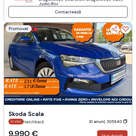
Județ Ilfov
Contactează
Promovat
Skoda Scala
ID anunț: 305640
Hatchback
În stoc
9.990 €
Vezi detalii