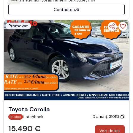
Pantelimon (Oraş Pantelimon), Județ Ilfov
Contactează
Promovat
Toyota Corolla
ID anunț: 310113
Hatchback
În stoc
15.490 €
Vezi detalii