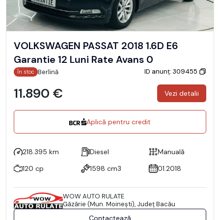
VOLKSWAGEN PASSAT 2018 1.6D E6
Garantie 12 Luni Rate Avans 0
ID anunț: 309455
Berlină
În stoc
11.890 €
Vezi detalii
Aplică pentru credit
218.395 km
Diesel
Manuală
120 cp
1598 cm3
01.2018
WOW AUTO RULATE
Găzărie (Mun. Moineşti), Județ Bacău
Contactează