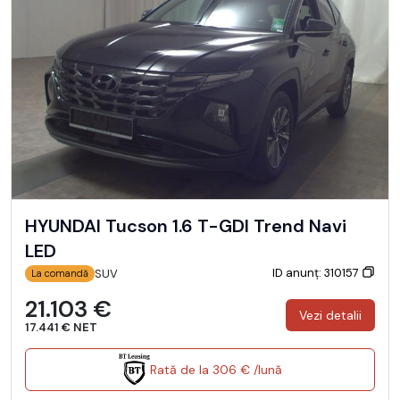
HYUNDAI Tucson 1.6 T-GDI Trend Navi
LED
ID anunț: 310157
SUV
La comandă
21.103 €
Vezi detalii
17.441 € NET
Rată de la 306 € /lună