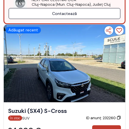
Cluj-Napoca (Mun. Cluj-Napoca), Județ Cluj
Contactează
Adăugat recent
Suzuki (SX4) S-Cross
ID anunț: 232260
SUV
În stoc