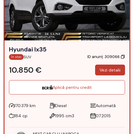
Hyundai Ix35
ID anunț: 309066
SUV
În stoc
10.850 €
Vezi detalii
Aplică pentru credit
170.379 km
Diesel
Automată
184 cp
1995 cm3
07.2015
NEXT CAR CLUJ NAPOCA