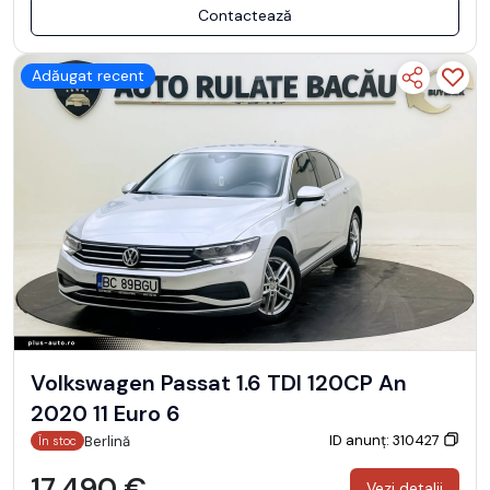
Contactează
Adăugat recent
Volkswagen Passat 1.6 TDI 120CP An
2020 11 Euro 6
ID anunț: 310427
Berlină
În stoc
17.490 €
Vezi detalii