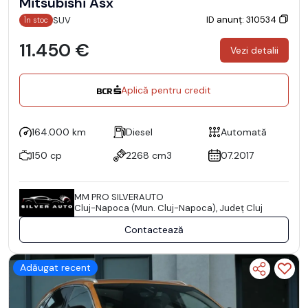
Mitsubishi Asx
ID anunț: 310534
SUV
În stoc
11.450 €
Vezi detalii
Aplică pentru credit
164.000 km
Diesel
Automată
150 cp
2268 cm3
07.2017
MM PRO SILVERAUTO
Cluj-Napoca (Mun. Cluj-Napoca), Județ Cluj
Contactează
Adăugat recent