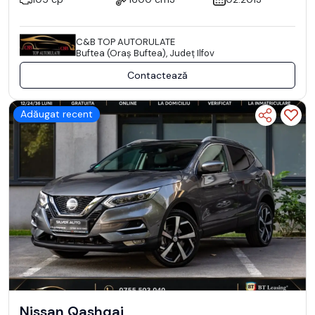
C&B TOP AUTORULATE
Buftea (Oraş Buftea), Județ Ilfov
Contactează
Adăugat recent
Nissan Qashqai