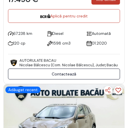
Aplică pentru credit
67.238 km
Diesel
Automată
120 cp
1598 cm3
01.2020
AUTORULATE BACAU
Nicolae Bălcescu (Com. Nicolae Bălcescu), Județ Bacău
Contactează
Adăugat recent