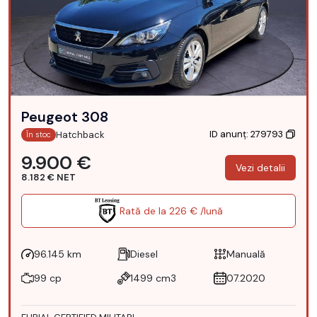
Peugeot 308
ID anunț: 279793
Hatchback
În stoc
9.900 €
Vezi detalii
8.182 € NET
Rată de la 226 € /lună
96.145 km
Diesel
Manuală
99 cp
1499 cm3
07.2020