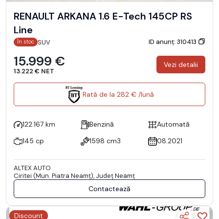
RENAULT ARKANA 1.6 E-Tech 145CP RS
Line
ID anunț: 310413
SUV
În stoc
15.999 €
Vezi detalii
13.222 € NET
Rată de la 282 € /lună
122.167 km
Benzină
Automată
145 cp
1598 cm3
08.2021
ALTEX AUTO
Ciritei (Mun. Piatra Neamţ), Județ Neamţ
Contactează
Discount