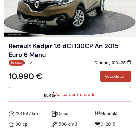
Renault Kadjar 1.6 dCi 130CP An 2015
Euro 6 Manu
ID anunț: 310428
SUV
În stoc
10.990 €
Vezi detalii
Aplică pentru credit
223.687 km
Diesel
Manuală
130 cp
1598 cm3
01.2015