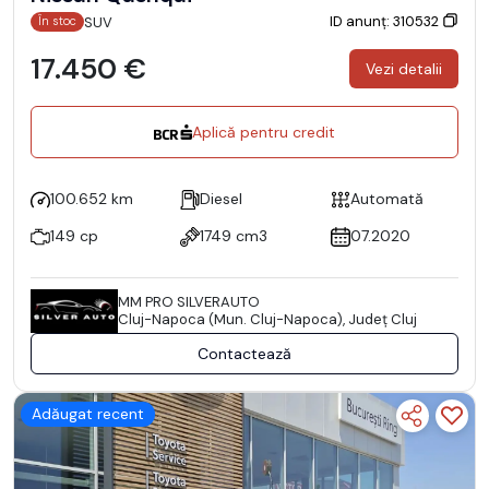
ID anunț: 310532
SUV
În stoc
17.450 €
Vezi detalii
Aplică pentru credit
100.652 km
Diesel
Automată
149 cp
1749 cm3
07.2020
MM PRO SILVERAUTO
Cluj-Napoca (Mun. Cluj-Napoca), Județ Cluj
Contactează
Adăugat recent