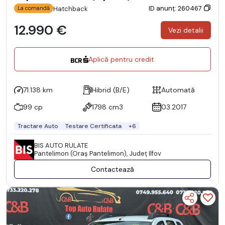
ID anunț: 260467
Hatchback
La comandă
12.990 €
Vezi detalii
Aplică pentru credit
71.138 km
Hibrid (B/E)
Automată
99 cp
1798 cm3
03.2017
Tractare Auto
Testare Certificata
+6
BIS AUTO RULATE
Pantelimon (Oraş Pantelimon), Județ Ilfov
Contactează