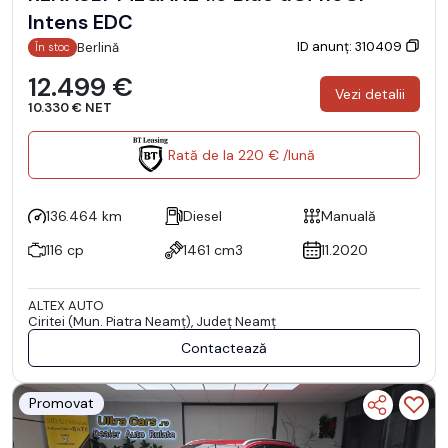
Intens EDC
ID anunț: 310409
Berlină
În stoc
12.499 €
Vezi detalii
10.330 € NET
Rată de la 220 € /lună
136.464 km
Diesel
Manuală
116 cp
1461 cm3
11.2020
ALTEX AUTO
Ciritei (Mun. Piatra Neamţ), Județ Neamţ
Contactează
Promovat