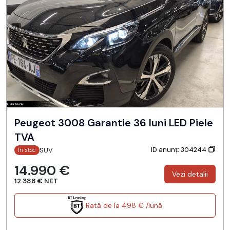
Peugeot 3008 Garantie 36 luni LED Piele
TVA
ID anunț: 304244
SUV
În stoc
14.990 €
Vezi detalii
12.388 € NET
Rată de la 498 € /lună