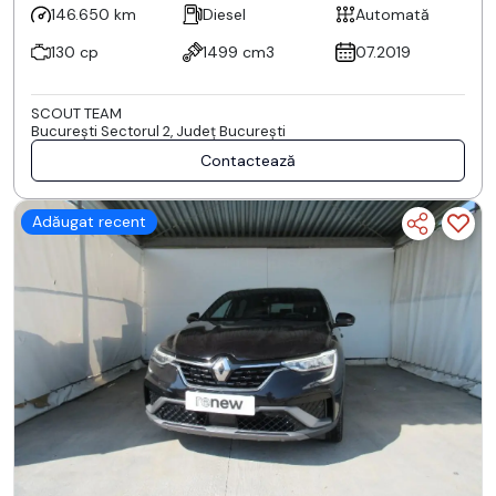
146.650 km
Diesel
Automată
130 cp
1499 cm3
07.2019
SCOUT TEAM
Bucureşti Sectorul 2, Județ București
Contactează
Adăugat recent