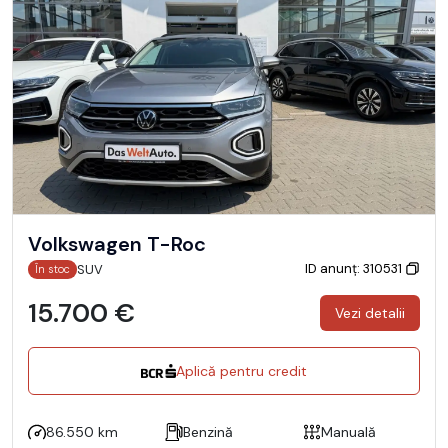
Volkswagen T-Roc
ID anunț: 310531
SUV
În stoc
15.700 €
Vezi detalii
Aplică pentru credit
86.550 km
Benzină
Manuală