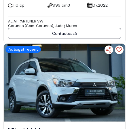
110 cp
999 cm3
07.2022
ALIAT PARTENER VW
Corunca (Com. Corunca), Județ Mureş
Contactează
Adăugat recent