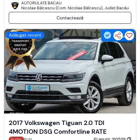
AUTORULATE BACAU
Nicolae Bălcescu (Com. Nicolae Bălcescu), Județ Bacău
Contactează
Adăugat recent
2017 Volkswagen Tiguan 2.0 TDI
4MOTION DSG Comfortline RATE
ID anunț: 310539
SUV
În stoc