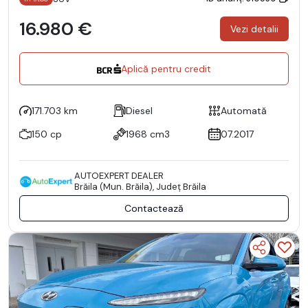
16.980 €
Vezi detalii
Aplică pentru credit
171.703 km
Diesel
Automată
150 cp
1968 cm3
07.2017
AUTOEXPERT DEALER
Brăila (Mun. Brăila), Județ Brăila
Contactează