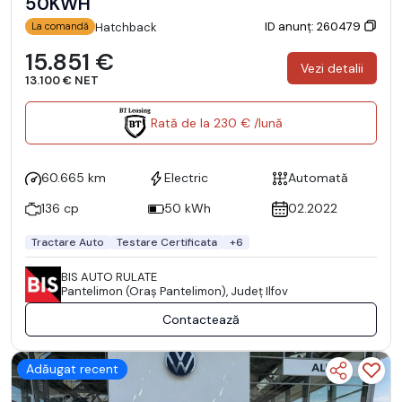
50KWH
ID anunț: 260479
Hatchback
La comandă
15.851 €
Vezi detalii
13.100 € NET
Rată de la 230 € /lună
60.665 km
Electric
Automată
136 cp
50 kWh
02.2022
Tractare Auto
Testare Certificata
+6
BIS AUTO RULATE
Pantelimon (Oraş Pantelimon), Județ Ilfov
Contactează
Adăugat recent