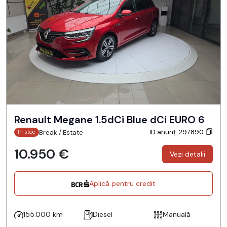
Renault Megane 1.5dCi Blue dCi EURO 6
ID anunț: 297890
Break / Estate
În stoc
10.950 €
Vezi detalii
Aplică pentru credit
155.000 km
Diesel
Manuală