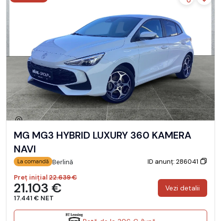
MG MG3 HYBRID LUXURY 360 KAMERA
NAVI
ID anunț: 286041
Berlină
La comandă
Preț inițial
22.639 €
21.103 €
Vezi detalii
17.441 € NET