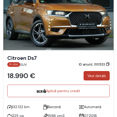
Citroen Ds7
ID anunț: 310533
SUV
În stoc
18.990 €
Vezi detalii
Aplică pentru credit
132.122 km
Benzină
Automată
225 cp
1598 cm3
07.2018