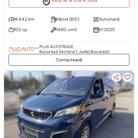
Rată de la 306 € /lună
16.642 km
Hibrid (B/E)
Automată
102 cp
1490 cm3
01.2025
PLUS AUTOTRADE
Bucureşti Sectorul 1, Județ București
Contactează