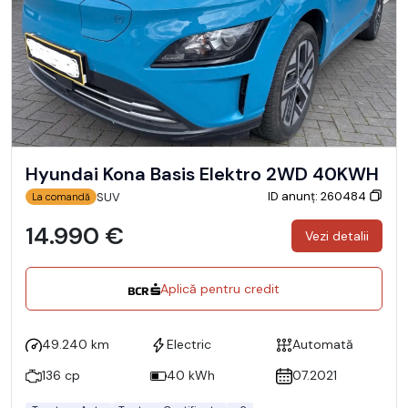
Hyundai Kona Basis Elektro 2WD 40KWH
ID anunț: 260484
SUV
La comandă
14.990 €
Vezi detalii
Aplică pentru credit
49.240 km
Electric
Automată
136 cp
40 kWh
07.2021