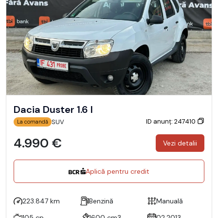
Dacia Duster 1.6 I
ID anunț: 247410
SUV
La comandă
4.990 €
Vezi detalii
Aplică pentru credit
223.847 km
Benzină
Manuală
105 cp
1600 cm3
02.2013