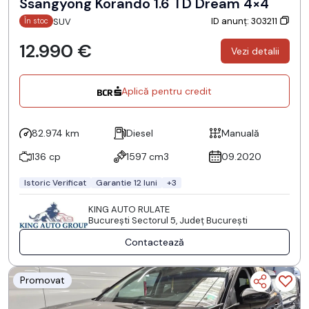
Ssangyong Korando 1.6 TD Dream 4×4
ID anunț: 303211
SUV
În stoc
12.990 €
Vezi detalii
Aplică pentru credit
82.974 km
Diesel
Manuală
136 cp
1597 cm3
09.2020
Istoric Verificat
Garantie 12 luni
+3
KING AUTO RULATE
Bucureşti Sectorul 5, Județ București
Contactează
Promovat