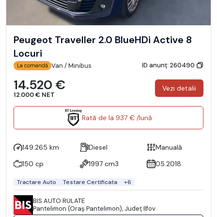
Peugeot Traveller 2.0 BlueHDi Active 8
Locuri
ID anunț: 260490
Van / Minibus
La comandă
14.520 €
Vezi detalii
12.000 € NET
Rată de la 937 € /lună
149.265 km
Diesel
Manuală
150 cp
1997 cm3
05.2018
Tractare Auto
Testare Certificata
+6
BIS AUTO RULATE
Pantelimon (Oraş Pantelimon), Județ Ilfov