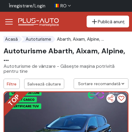
Înregistrare/Login
RO
Publică anunț
Mergi direct la butonul de accesibilitate
Mergi direct la conținutul principal
Abarth, Aixam, Alpine, ...
Acasă
Autoturisme
Autoturisme Abarth, Aixam, Alpine,
...
Autoturisme de vânzare - Găsește mașina potrivită
pentru tine
Filtre
Salvează căutare
TOP