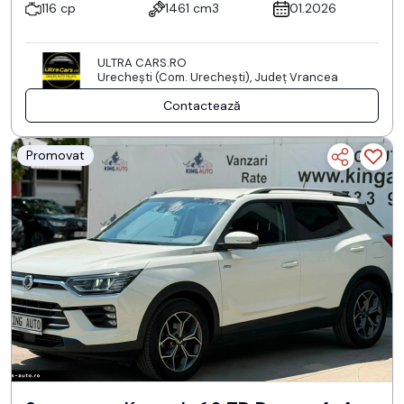
116 cp
1461 cm3
01.2026
ULTRA CARS.RO
Urecheşti (Com. Urecheşti), Județ Vrancea
Contactează
Promovat