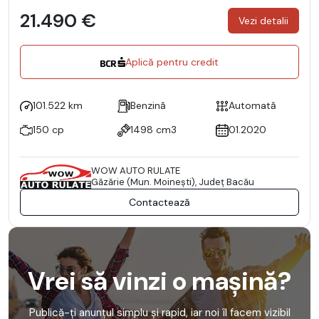
21.490 €
Vezi detalii
Aplică pentru credit
101.522 km
Benzină
Automată
150 cp
1498 cm3
01.2020
WOW AUTO RULATE
Găzărie (Mun. Moineşti), Județ Bacău
Contactează
Vrei să vinzi o mașină?
Publică-ți anunțul simplu și rapid, iar noi îl facem vizibil