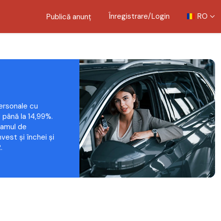
Înregistrare/Login
RO
Publică anunț
ersonale cu
 până la 14,99%.
ramul de
vest și închei și
.