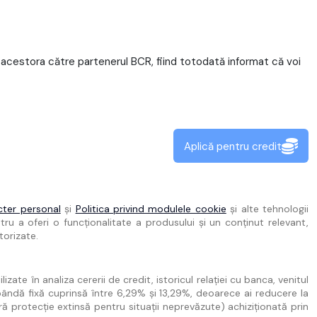
acestora către partenerul BCR, fiind totodată informat că voi
Aplică pentru credit
cter personal
și
Politica privind modulele cookie
și alte tehnologii
ru a oferi o funcționalitate a produsului și un conținut relevant,
torizate.
ate în analiza cererii de credit, istoricul relației cu banca, venitul
bândă fixă cuprinsă între 6,29% și 13,29%, deoarece ai reducere la
ră protecție extinsă pentru situații neprevăzute) achiziționată prin