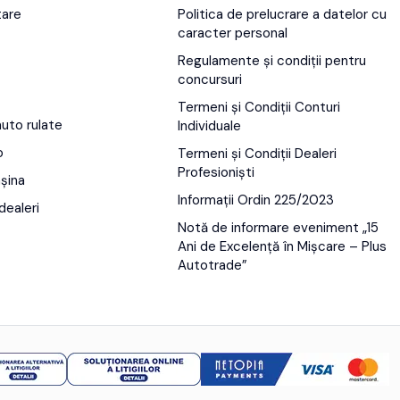
tare
Politica de prelucrare a datelor cu
caracter personal
Regulamente și condiții pentru
concursuri
Termeni și Condiții Conturi
auto rulate
Individuale
o
Termeni și Condiții Dealeri
Profesioniști
șina
Informații Ordin 225/2023
dealeri
Notă de informare eveniment „15
Ani de Excelență în Mișcare – Plus
Autotrade”