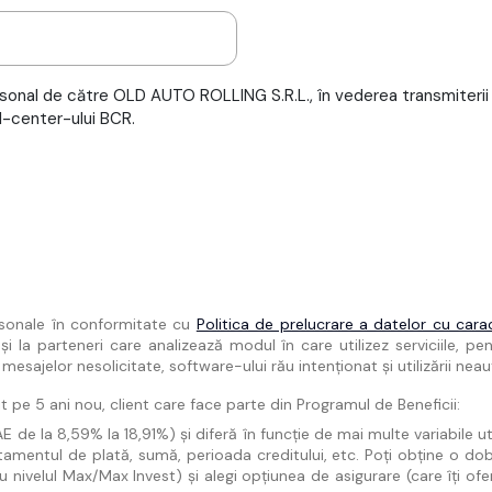
sonal de către OLD AUTO ROLLING S.R.L., în vederea transmiterii 
l-center-ului BCR.
rsonale în conformitate cu
Politica de prelucrare a datelor cu cara
la parteneri care analizează modul în care utilizez serviciile, pent
esajelor nesolicitate, software-ului rău intenționat și utilizării neau
 pe 5 ani nou, client care face parte din Programul de Beneficii:
 la 8,59% la 18,91%) și diferă în funcție de mai multe variabile utiliz
tamentul de plată, sumă, perioada creditului, etc. Poți obține o do
nivelul Max/Max Invest) și alegi opțiunea de asigurare (care îți ofe