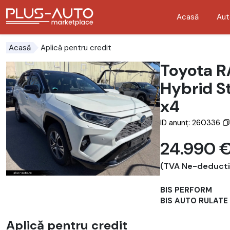
Acasă
Aut
Mergi direct la butonul de accesibilitate
Mergi direct la conținutul principal
Aplică pentru credit
Acasă
Toyota R
Hybrid St
x4
ID anunț: 260336
24.990 
(TVA Ne-deductib
BIS PERFORM
BIS AUTO RULATE
Aplică pentru credit