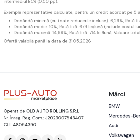
intermediul BCR (0,50 pp).
Exemple reprezentative calculate, pentru un credit acordat pe 5 an
Dobândă minimă (cu toate reducerile incluse): 6,29%, Rată fixă:
Dobândă medie: 10%, Rată fixă: 679 lei/lună (include costul lun
Dobândă maximă: 14,99%, Rată fixă: 714 lei/lună; Valoare totală
Ofertă valabilă până la data de 31.05.2026.
Mărci
BMW
Operat de
OLD AUTO ROLLING S.R.L.
Mercedes-Be
Nr. Înreg. Reg. Com.: J2023007843407
CUI: 48054390
Audi
Volkswagen