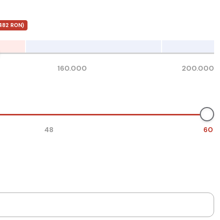
482 RON)
160.000
200.000
48
60