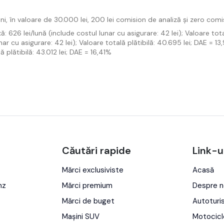
i, în valoare de 30.000 lei, 200 lei comision de analiză și zero comi
 626 lei/lună (include costul lunar cu asigurare: 42 lei); Valoare tota
ar cu asigurare: 42 lei); Valoare totală plătibilă: 40.695 lei; DAE = 1
 plătibilă: 43.012 lei; DAE = 16,41%
Căutări rapide
Link-u
Mărci exclusiviste
Acasă
nz
Mărci premium
Despre n
Mărci de buget
Autotur
Mașini SUV
Motocicl