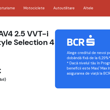
oturisme
Motociclete
Autoutilitare
Altele
AV4 2.5 VVT-i
yle Selection 4
Alege creditul de nevoi p
dobândă fixă de la 6,29%*
* Dacă nivelul tău în Prog
€
beneficii este Max/ Max In
asigurarea de viață la BCR
il)