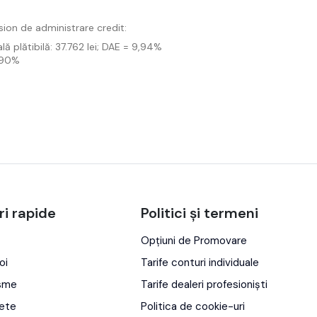
sion de administrare credit:
lă plătibilă: 37.762 lei; DAE = 9,94%
3,90%
ri rapide
Politici și termeni
Opțiuni de Promovare
oi
Tarife conturi individuale
isme
Tarife dealeri profesioniști
ete
Politica de cookie-uri