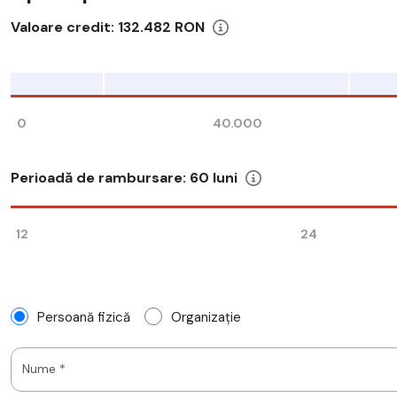
Valoare credit:
132.482 RON
0
40.000
Perioadă de rambursare:
60
luni
12
24
Persoană fizică
Organizație
Nume *