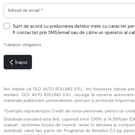
Adresă de email *
Sunt de acord cu prelucrarea datelor mele cu caracter per
fi contactat prin SMS/email sau de către un operator al cal
*câmpuri obligatorii
Înapoi
Am înțeles că OLD AUTO ROLLING S.R.L. îmi folosește datele pe
similare. OLD AUTO ROLLING S.R.L. recurge la sisteme automate și 
materiale publicitare personalizate, precum și protecție împotriva m
*Exemplu reprezentativ Credit de nevoi personale, pentru un credit
Dobânda standard este fixă, cuprinsă între 7,99% și 14,99%/an (DAE de
realizat, vechimea locului de muncă, ratele în derulare și compor
dobândă, când faci parte din Programul de Beneficii (1,2 pp pentru 