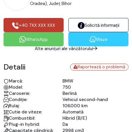
Oradea), Județ Bihor
+40 7XX XXX XXX
Solicită informații
WhatsApp
Waze
Alte anunțuri ale vânzătorului
Detalii
Raportează o problemă
Marcă:
BMW
Model:
750
Caroserie:
Berlină
Condiție:
Vehicul second-hand
Rulaj:
106.000 km
Cutie de viteze:
Automată
Combustibil:
Hibrid (B/E)
Plug-in hybrid:
Da
Capacitate cilindrică:
2998 cm3