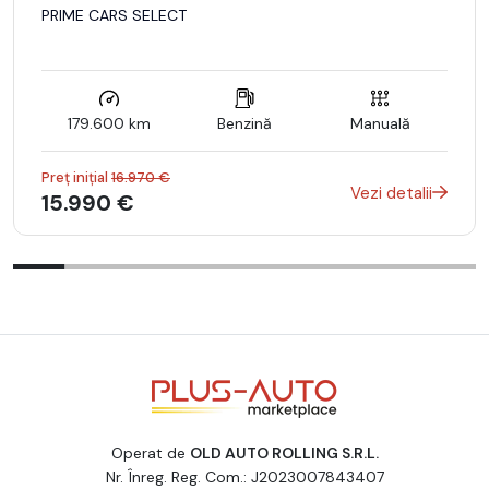
PRIME CARS SELECT
179.600 km
Benzină
Manuală
Preț inițial
16.970 €
Vezi detalii
15.990 €
Operat de
OLD AUTO ROLLING S.R.L.
Nr. Înreg. Reg. Com.: J2023007843407