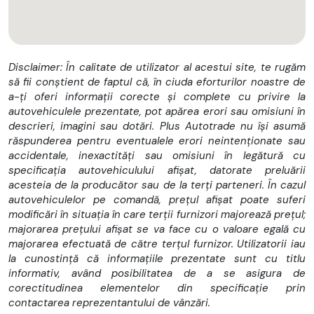
Pachet M Sport Pro
Jante M aerodinamice de 20" tip 907 M bicolore
Pachet M Sport
Frane M Sport, negru lucios
Ornamente din lemn fin Fineline negru metalic lucios cu
Disclaimer: În calitate de utilizator al acestui site, te rugăm
semnatura M
să fii conștient de faptul că, în ciuda eforturilor noastre de
Parking Assistant Professional
a-ți oferi informații corecte și complete cu privire la
Volan M imbracat in piele
autovehiculele prezentate, pot apărea erori sau omisiuni în
Spoiler M spate
descrieri, imagini sau dotări. Plus Autotrade nu își asumă
Ornamente Shadow Line
răspunderea pentru eventualele erori neintenționate sau
Capitonaj plafon antracit
accidentale, inexactități sau omisiuni în legătură cu
Interior BMW Individual
specificația autovehiculului afișat, datorate preluării
Ornamente Shadow Line cu continut
acesteia de la producător sau de la terți parteneri. În cazul
Parti exterioare M Sport
autovehiculelor pe comandă, prețul afișat poate suferi
Parti interioare M Sport
modificări în situația în care terții furnizori majorează prețul;
Continut specific extins in Pachetul M Sport Pro
majorarea prețului afișat se va face cu o valoare egală cu
Lumini BMW Crystal Iconic Glow
majorarea efectuată de către terțul furnizor. Utilizatorii iau
Trapa panoramica Sky Lounge
la cunostință că informațiile prezentate sunt cu titlu
Ornamente CraftedClarity pentru elemente interior
informativ, având posibilitatea de a se asigura de
Sistem Travel&Comfort
corectitudinea elementelor din specificație prin
Flexible Charger (Mode 2)
contactarea reprezentantului de vânzări.