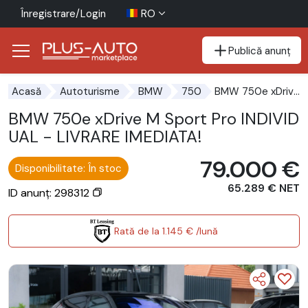
Înregistrare/Login
RO
Publică anunț
Mergi direct la butonul de accesibilitate
Mergi direct la conținutul principal
BMW 750e xDrive M Sport Pro INDIVIDUAL - LIVRARE IMEDIATA!
Acasă
Autoturisme
BMW
750
BMW 750e xDrive M Sport Pro INDIVID
UAL - LIVRARE IMEDIATA!
79.000 €
Disponibilitate: În stoc
65.289 € NET
ID anunț: 298312
Rată de la 1.145 € /lună