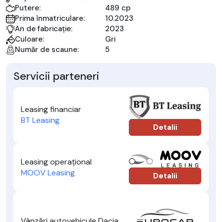
Putere:
489 cp
Prima înmatriculare:
10.2023
An de fabricație:
2023
Culoare:
Gri
Număr de scaune:
5
Servicii parteneri
Leasing financiar
BT Leasing
Detalii
Leasing operațional
MOOV Leasing
Detalii
Vânzări autovehicule Dacia