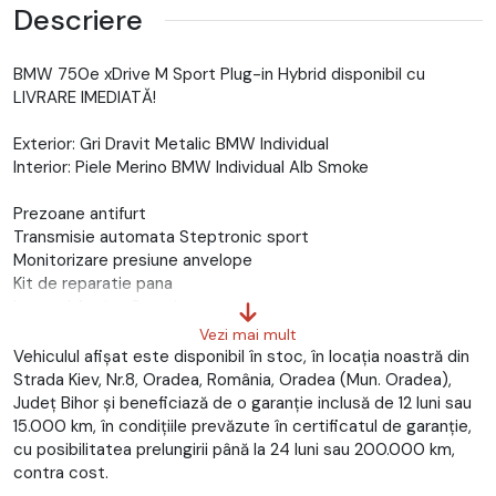
Descriere
BMW 750e xDrive M Sport Plug-in Hybrid disponibil cu
LIVRARE IMEDIATĂ!
Exterior: Gri Dravit Metalic BMW Individual
Interior: Piele Merino BMW Individual Alb Smoke
Prezoane antifurt
Transmisie automata Steptronic sport
Monitorizare presiune anvelope
Kit de reparatie pana
Integral Active Steering
Sistem de alarma
Vezi mai mult
Parasolare electrice
Vehiculul afișat este disponibil în stoc, în locația noastră din
Triunghi reflectorizant si trusa de prim ajutor
Strada Kiev, Nr.8, Oradea, România, Oradea (Mun. Oradea),
Bancheta spate rabatabila
Județ Bihor și beneficiază de o garanție inclusă de 12 luni sau
Protectie acustica pentru pietoni
15.000 km, în condițiile prevăzute în certificatul de garanție,
BMW IconicSounds Electric
cu posibilitatea prelungirii până la 24 luni sau 200.000 km,
Driving Assistant
contra cost.
Active Guard Professional