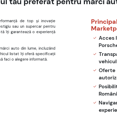
l tău preferat pentru mărci aut
Principa
rformanță de top și inovație
restigiu sau un supercar pentru
Marketp
istă îți garantează o experiență
Acces l
Porsche
mărci auto din lume, incluzând
Transpa
icul listat îți oferă specificații
să faci o alegere informată.
vehicul
Oferte 
autoriz
Posibil
România
Navigar
experie