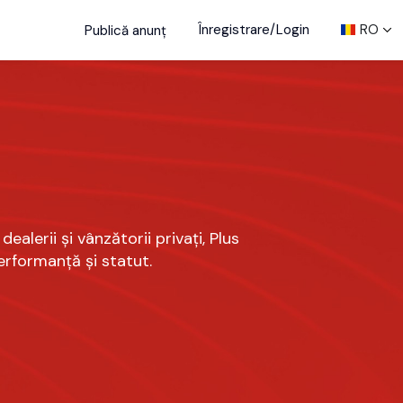
Înregistrare/Login
RO
Publică anunț
alerii și vânzătorii privați, Plus
erformanță și statut.