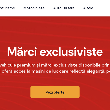
oturisme
Motociclete
Autoutilitare
Altele
Mărci exclusiviste
hicule premium și mărci exclusiviste disponibile prin de
 oferă acces la mașini de lux care reflectă eleganță, p
Vezi oferte