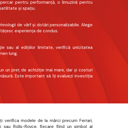
upercar pentru performanță, o limuzină pentru
tilitate și spațiu.
hnologii de vârf și dotări personalizabile. Alege
nătățesc experiența de condus.
e sau al edițiilor limitate, verifică unicitatea
rmen lung.
un un preț de achiziție mai mare, dar și costuri
măsură. Este important să îți evaluezi investiția
i verifica modele de la mărci precum Ferrari,
i sau Rolls-Royce, fiecare fiind un simbol al