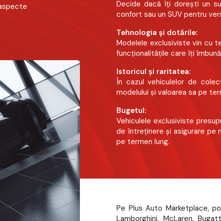
Decide dacă îți dorești un s
 aspecte
confort sau un SUV pentru versa
Tehnologia și dotările:
Modelele exclusiviste vin cu te
funcționalitățile care îți îmbu
Istoricul și raritatea:
În cazul vehiculelor de colecți
modelului și valoarea sa pe te
Bugetul:
Vehiculele exclusiviste presup
de întreținere și asigurare pe 
pe termen lung.
Pe Plus Auto Marketplace, poț
Lamborghini, McLaren, Bugatt