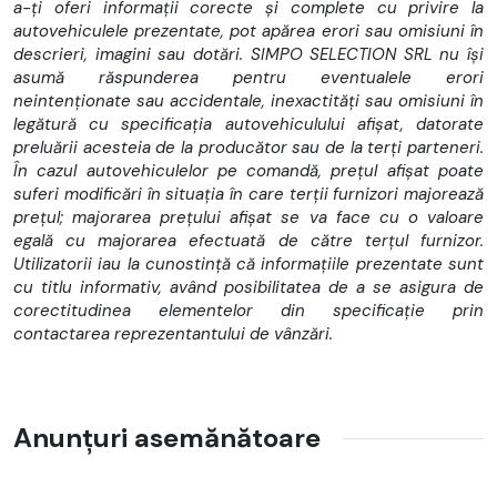
a-ți oferi informații corecte și complete cu privire la
TVA NEDEDUCTIBIL
autovehiculele prezentate, pot apărea erori sau omisiuni în
descrieri, imagini sau dotări. SIMPO SELECTION SRL nu își
CONTACT DIRECT PRIPIETAR 0725804904 ANDREA PREDA
asumă răspunderea pentru eventualele erori
neintenționate sau accidentale, inexactități sau omisiuni în
legătură cu specificația autovehiculului afișat, datorate
preluării acesteia de la producător sau de la terți parteneri.
Descrierea autovehicului este strict informativa, pot exista
În cazul autovehiculelor pe comandă, prețul afișat poate
greșeli umane de tipar (optiuni, performanța a motorului,
suferi modificări în situația în care terții furnizori majorează
capacitate cilindrica, transmisie etc.)
prețul; majorarea prețului afișat se va face cu o valoare
egală cu majorarea efectuată de către terțul furnizor.
Utilizatorii iau la cunostință că informațiile prezentate sunt
cu titlu informativ, având posibilitatea de a se asigura de
corectitudinea elementelor din specificație prin
Transmisie: 4x4 (automat)
contactarea reprezentantului de vânzări.
Filtru de particule
Consum Extraurban: 6.7
Consum Urban: 8.7
Emisii CO2: 195
Anunțuri asemănătoare
Radio
Sistem audio
Cotiera (fata)