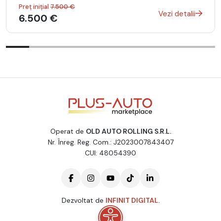
Preț inițial
7.500 €
Vezi detalii
6.500 €
Operat de
OLD AUTO ROLLING S.R.L.
Nr. Înreg. Reg. Com.: J2023007843407
CUI: 48054390
Dezvoltat de
INFINIT DIGITAL
.