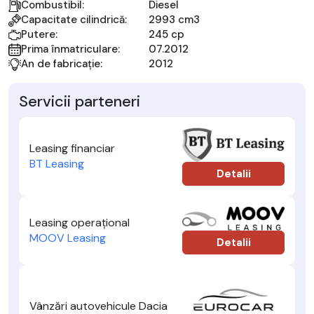
Combustibil:
Diesel
Capacitate cilindrică:
2993 cm3
Putere:
245 cp
Prima înmatriculare:
07.2012
An de fabricație:
2012
Servicii parteneri
Leasing financiar
BT Leasing
Detalii
Leasing operațional
MOOV Leasing
Detalii
Vânzări autovehicule Dacia