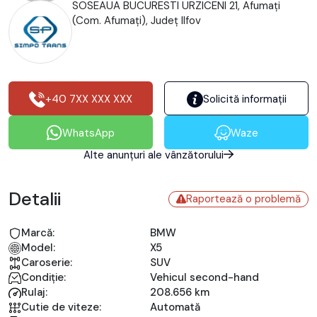
SOSEAUA BUCURESTI URZICENI 21, Afumaţi
(Com. Afumaţi), Județ Ilfov
+40 7XX XXX XXX
Solicită informații
WhatsApp
Waze
Alte anunțuri ale vânzătorului
Detalii
Raportează o problemă
Marcă:
BMW
Model:
X5
Caroserie:
SUV
Condiție:
Vehicul second-hand
Rulaj:
208.656 km
Cutie de viteze:
Automată