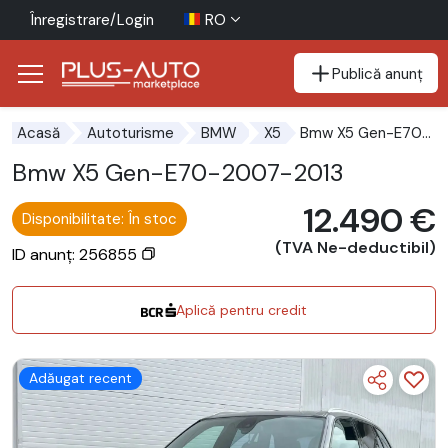
Înregistrare/Login
RO
Publică anunț
Mergi direct la butonul de accesibilitate
Mergi direct la conținutul principal
Bmw X5 Gen-E70-2007-2013
Acasă
Autoturisme
BMW
X5
Bmw X5 Gen-E70-2007-2013
12.490 €
Disponibilitate: În stoc
(TVA Ne-deductibil)
ID anunț: 256855
Aplică pentru credit
Adăugat recent