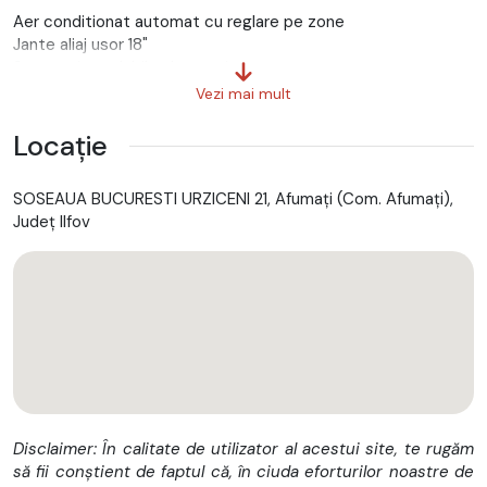
Aer conditionat automat cu reglare pe zone
Jante aliaj usor 18"
Suspensie reglabila electronic
Tractiune integrala automata
Vezi mai mult
Cutie automata
Faruri ceata
Locație
Sistem ABS, ESP, control tractiune
Airbag-uri frontale, laterale si cortina fata/spate
SOSEAUA BUCURESTI URZICENI 21, Afumaţi (Com. Afumaţi),
ISOFIX
Județ Ilfov
Oglinzi reglabile electric si incalzite
Geamuri electrice fata si spate
Volan multifunctional imbracat in piele
Radio, sistem audio
Tapiterie textila
Computer de bord
Filtru de particule
Anvelope de iarna Runflat
Consum mixt: 7.4 l/100km
Emisii CO2: 195 g/km
Disclaimer: În calitate de utilizator al acestui site, te rugăm
să fii conștient de faptul că, în ciuda eforturilor noastre de