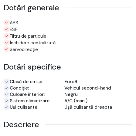
Dotări generale
ABS
ESP
Filtru de particule
Închidere centralizată
Servodirecție
Dotări specifice
Clasă de emisii:
Euro6
Condiție:
Vehicul second-hand
Culoare interior:
Negru
Sistem climatizare:
A/C (man.)
Uși culisante:
Ușă culisantă dreapta
Descriere