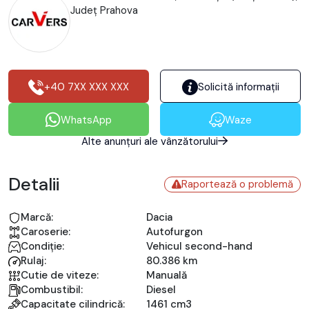
Județ Prahova
+40 7XX XXX XXX
Solicită informații
WhatsApp
Waze
Alte anunțuri ale vânzătorului
Detalii
Raportează o problemă
Marcă:
Dacia
Caroserie:
Autofurgon
Condiție:
Vehicul second-hand
Rulaj:
80.386 km
Cutie de viteze:
Manuală
Combustibil:
Diesel
Capacitate cilindrică:
1461 cm3