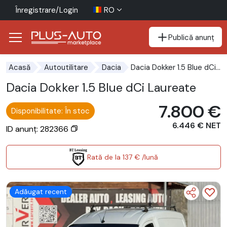
Înregistrare/Login
RO
Publică anunț
Mergi direct la butonul de accesibilitate
Mergi direct la conținutul principal
Dacia Dokker 1.5 Blue dCi Laureate
Acasă
Autoutilitare
Dacia
Dacia Dokker 1.5 Blue dCi Laureate
7.800 €
Disponibilitate: În stoc
6.446 € NET
ID anunț: 282366
Rată de la 137 € /lună
Adăugat recent