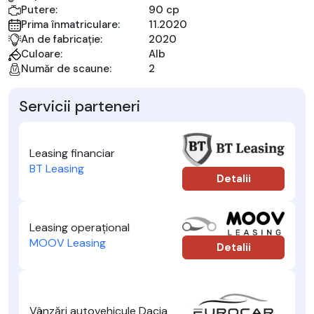
Putere:
90 cp
Prima înmatriculare:
11.2020
An de fabricație:
2020
Culoare:
Alb
Număr de scaune:
2
Servicii parteneri
Leasing financiar
BT Leasing
Detalii
Leasing operațional
MOOV Leasing
Detalii
Vânzări autovehicule Dacia