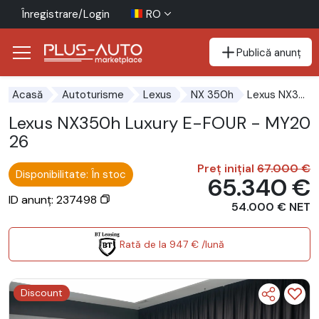
Înregistrare/Login
RO
Publică anunț
Mergi direct la butonul de accesibilitate
Mergi direct la conținutul principal
Lexus NX350h Luxury E-FOUR - MY2026
Acasă
Autoturisme
Lexus
NX 350h
Lexus NX350h Luxury E-FOUR - MY20
26
Preț inițial
67.000 €
Disponibilitate: În stoc
65.340 €
ID anunț: 237498
54.000 € NET
Rată de la 947 € /lună
Discount