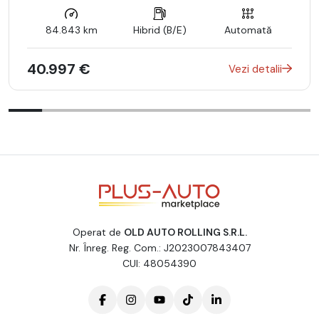
84.843 km
Hibrid (B/E)
Automată
40.997 €
Vezi detalii
Operat de
OLD AUTO ROLLING S.R.L.
Nr. Înreg. Reg. Com.: J2023007843407
CUI: 48054390