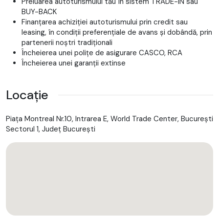
Preluarea autoturismului tău în sistem TRADE-IN sau
✔️
Lexus Safety System+
(asistență completă: bandă, unghi
BUY-BACK
mort, trafic transversal, frânare automată etc.)
Finanțarea achiziției autoturismului prin credit sau
✔️
Keyless entry + E-Latch
leasing, în condiții preferențiale de avans și dobândă, prin
✔️
Portbagaj electric cu funcție hands-free
partenerii noștri tradiționali
✔️
Iluminare ambientală multicoloră
Încheierea unei polițe de asigurare CASCO, RCA
Încheierea unei garanții extinse
Alte informații
Mașină
nouă / în stoc
Locație
Garantie producator - Lexus Relax pana la 15 ani sau
250.000 km*
Piața Montreal Nr.10, Intrarea E, World Trade Center, Bucureşti
Facturare pe firmă sau persoană fizică
Sectorul 1, Județ București
Posibilitate
leasing / finanțare
Preț conform configurației premium Luxury Line