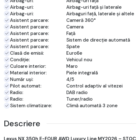
Airbag-uri:
Airbag-uri față
Airbag-uri:
Airbag-uri față și laterale
Airbag-uri:
Airbaguri față, laterale și altele
Asistent parcare:
Cameră 360°
Asistent parcare:
Camera
Asistent parcare:
Față
Asistent parcare:
Sistem de direcție automată
Asistent parcare:
Spate
Clasă de emisii:
Euro6e
Condiție:
Vehicul nou
Culoare interior:
Maro
Material interior:
Piele integrală
Număr uși:
4/5
Pilot automat:
Control adaptiv al vitezei
Radio:
DAB radio
Radio:
Tuner/radio
Sistem climatizare:
Climă automată 3 zone
Descriere
Lexus NX 350h E-FOUR AWD Luxury Line MY2026 – STOC