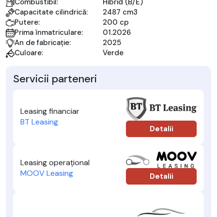
Combustibil:
Hibrid (B/E)
Capacitate cilindrică:
2487 cm3
Putere:
200 cp
Prima înmatriculare:
01.2026
An de fabricație:
2025
Culoare:
Verde
Servicii parteneri
Leasing financiar
BT Leasing
Detalii
Leasing operațional
MOOV Leasing
Detalii