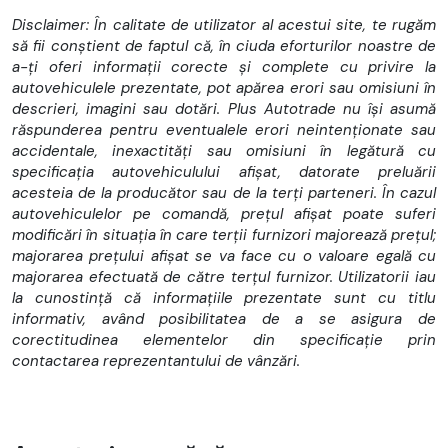
Disclaimer: În calitate de utilizator al acestui site, te rugăm
să fii conștient de faptul că, în ciuda eforturilor noastre de
a-ți oferi informații corecte și complete cu privire la
autovehiculele prezentate, pot apărea erori sau omisiuni în
descrieri, imagini sau dotări. Plus Autotrade nu își asumă
răspunderea pentru eventualele erori neintenționate sau
accidentale, inexactități sau omisiuni în legătură cu
specificația autovehiculului afișat, datorate preluării
acesteia de la producător sau de la terți parteneri. În cazul
autovehiculelor pe comandă, prețul afișat poate suferi
modificări în situația în care terții furnizori majorează prețul;
majorarea prețului afișat se va face cu o valoare egală cu
majorarea efectuată de către terțul furnizor. Utilizatorii iau
la cunostință că informațiile prezentate sunt cu titlu
informativ, având posibilitatea de a se asigura de
corectitudinea elementelor din specificație prin
contactarea reprezentantului de vânzări.