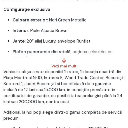
Configurație exclusivă
Culoare exterior:
Nori Green Metallic
Interior:
Piele Alpaca Brown
Jante:
20” aliaj Luxury, anvelope Runflat
Plafon panoramic din sticlă
, acționat electric, cu
parasolar
Vezi mai mult
Dotări principale
Vehiculul afișat este disponibil în stoc, în locația noastră din
Piața Montreal Nr.10, Intrarea E, World Trade Center, Bucureşti
✔️ Sistem audio
Mark Levinson Premium Surround
Sectorul 1, Județ București și beneficiază de o garanție
✔️
Head-Up Display
inclusă de 12 luni sau 15.000 km, în condițiile prevăzute în
✔️
Navigație Lexus Link Pro
, ecran tactil 14”
certificatul de garanție, cu posibilitatea prelungirii până la 24
✔️
Apple CarPlay & Android Auto wireless
luni sau 200.000 km, contra cost.
✔️
Scaune față ventilate și încălzite
, reglaj electric +
memorie
Adițional, la noi poți alege dintr-o gamă completă de servicii,
✔️
Scaune spate încălzite
precum:
✔️
Camera 360° + Park Assist automat
✔️
Adaptive Cruise Control