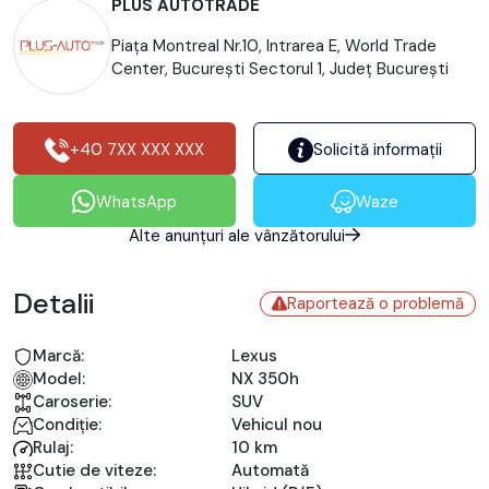
PLUS AUTOTRADE
Piața Montreal Nr.10, Intrarea E, World Trade
Center, Bucureşti Sectorul 1, Județ București
+40 7XX XXX XXX
Solicită informații
WhatsApp
Waze
Alte anunțuri ale vânzătorului
Detalii
Raportează o problemă
Marcă:
Lexus
Model:
NX 350h
Caroserie:
SUV
Condiție:
Vehicul nou
Rulaj:
10 km
Cutie de viteze:
Automată