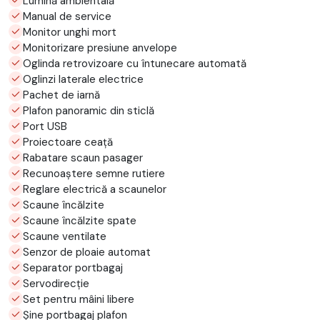
Lumină ambientală
Manual de service
Monitor unghi mort
Monitorizare presiune anvelope
Oglinda retrovizoare cu întunecare automată
Oglinzi laterale electrice
Pachet de iarnă
Plafon panoramic din sticlă
Port USB
Proiectoare ceață
Rabatare scaun pasager
Recunoaștere semne rutiere
Reglare electrică a scaunelor
Scaune încălzite
Scaune încălzite spate
Scaune ventilate
Senzor de ploaie automat
Separator portbagaj
Servodirecție
Set pentru mâini libere
Şine portbagaj plafon