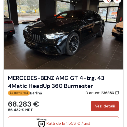
MERCEDES-BENZ AMG GT 4-trg. 43
4Matic HeadUp 360 Burmester
ID anunț: 236583
Berlină
La comandă
68.283 €
Vezi detalii
56.432 € NET
Rată de la 1.558 € /lună