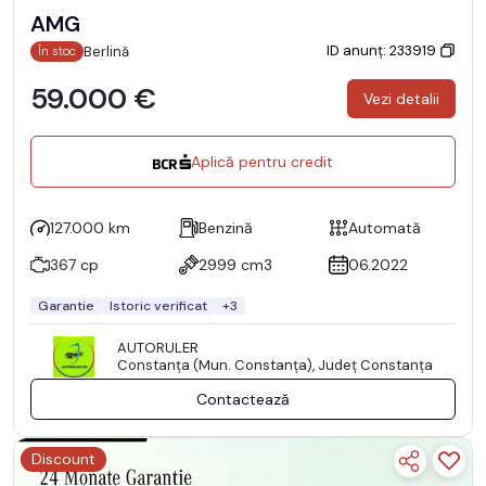
AMG
ID anunț: 233919
Berlină
În stoc
59.000 €
Vezi detalii
Aplică pentru credit
127.000 km
Benzină
Automată
367 cp
2999 cm3
06.2022
Garantie
Istoric verificat
+3
AUTORULER
Constanţa (Mun. Constanţa), Județ Constanţa
Contactează
Discount