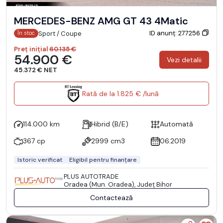
MERCEDES-BENZ AMG GT 43 4Matic
ID anunț: 277256
Sport / Coupe
În stoc
Preț inițial
60.135 €
54.900 €
Vezi detalii
45.372 € NET
Rată de la 1.825 € /lună
114.000 km
Hibrid (B/E)
Automată
367 cp
2999 cm3
06.2019
Istoric verificat
Eligibil pentru finanțare
PLUS AUTOTRADE
Oradea (Mun. Oradea), Județ Bihor
Contactează