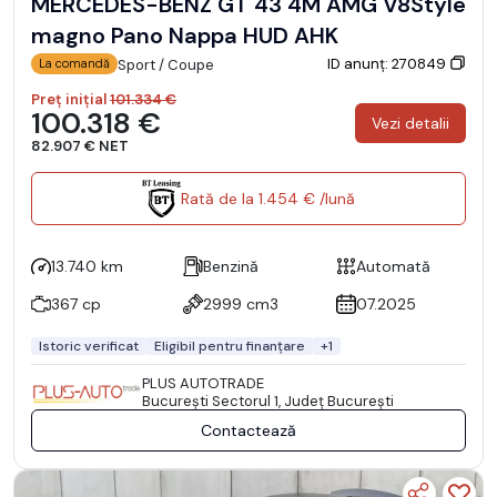
MERCEDES-BENZ GT 43 4M AMG V8Style
magno Pano Nappa HUD AHK
ID anunț: 270849
Sport / Coupe
La comandă
Preț inițial
101.334 €
100.318 €
Vezi detalii
82.907 € NET
Rată de la 1.454 € /lună
13.740 km
Benzină
Automată
367 cp
2999 cm3
07.2025
Istoric verificat
Eligibil pentru finanțare
+1
PLUS AUTOTRADE
Bucureşti Sectorul 1, Județ București
Contactează