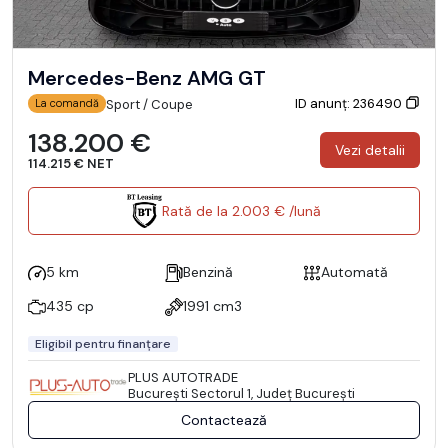
Mercedes-Benz AMG GT
ID anunț: 236490
Sport / Coupe
La comandă
138.200 €
Vezi detalii
114.215 € NET
Rată de la 2.003 € /lună
5 km
Benzină
Automată
435 cp
1991 cm3
Eligibil pentru finanțare
PLUS AUTOTRADE
Bucureşti Sectorul 1, Județ București
Contactează