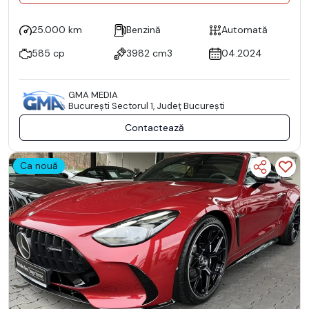
25.000 km
Benzină
Automată
585 cp
3982 cm3
04.2024
GMA MEDIA
Bucureşti Sectorul 1, Județ București
Contactează
Ca nouă