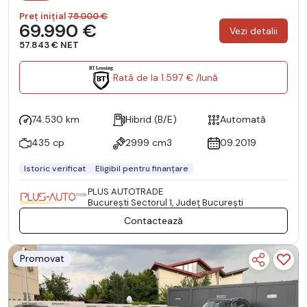
Preț inițial
75.000 €
69.990 €
Vezi detalii
57.843 € NET
Rată de la 1.597 € /lună
74.530 km
Hibrid (B/E)
Automată
435 cp
2999 cm3
09.2019
Istoric verificat
Eligibil pentru finanțare
PLUS AUTOTRADE
Bucureşti Sectorul 1, Județ București
Contactează
Promovat