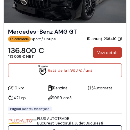
Mercedes-Benz AMG GT
ID anunț: 236410
Sport / Coupe
La comandă
136.800 €
Vezi detalii
113.058 € NET
Rată de la 1.983 € /lună
10 km
Benzină
Automată
421 cp
1999 cm3
Eligibil pentru finanțare
PLUS AUTOTRADE
Bucureşti Sectorul 1, Județ București