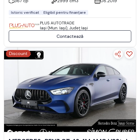
367 cp
2999 cm3
08.2019
Istoric verificat
Eligibil pentru finanțare
PLUS AUTOTRADE
Iaşi (Mun. Iaşi), Județ Iaşi
Contactează
Discount