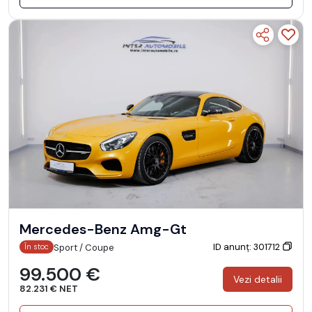
Mercedes-Benz Amg-Gt
ID anunț: 301712
Sport / Coupe
În stoc
99.500 €
Vezi detalii
82.231 € NET