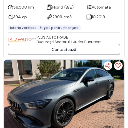
56.500 km
Hibrid (B/E)
Automată
394 cp
2999 cm3
10.2019
Istoric verificat
Eligibil pentru finanțare
PLUS AUTOTRADE
Bucureşti Sectorul 1, Județ București
Contactează