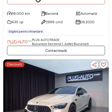
98.000 km
Benzină
Automată
435 cp
2999 cm3
06.2020
Eligibil pentru finanțare
PLUS AUTOTRADE
Bucureşti Sectorul 1, Județ București
Contactează
Discount