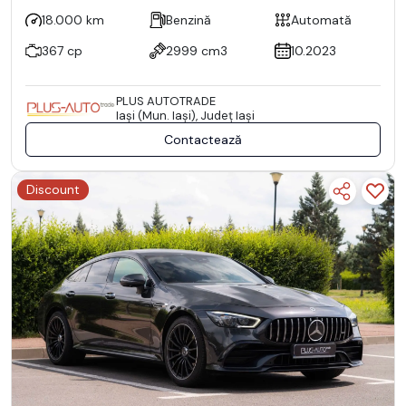
18.000 km
Benzină
Automată
367 cp
2999 cm3
10.2023
PLUS AUTOTRADE
Iaşi (Mun. Iaşi), Județ Iaşi
Contactează
Discount