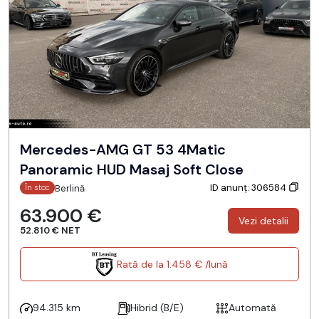
Mercedes-AMG GT 53 4Matic
Panoramic HUD Masaj Soft Close
ID anunț: 306584
Berlină
În stoc
63.900 €
Vezi detalii
52.810 € NET
Rată de la 1.458 € /lună
94.315 km
Hibrid (B/E)
Automată