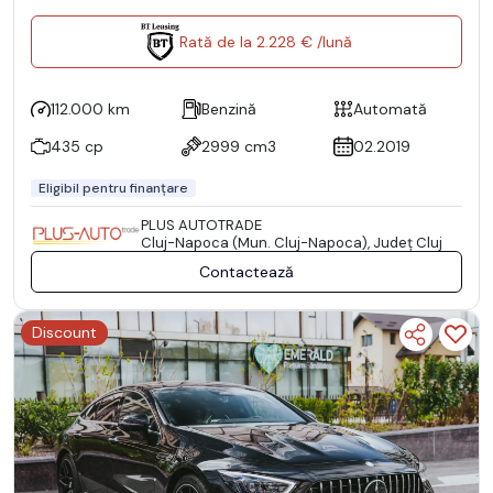
Rată de la 2.228 € /lună
112.000 km
Benzină
Automată
435 cp
2999 cm3
02.2019
Eligibil pentru finanțare
PLUS AUTOTRADE
Cluj-Napoca (Mun. Cluj-Napoca), Județ Cluj
Contactează
Discount