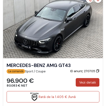
MERCEDES-BENZ AMG GT43
ID anunț: 270705
Sport / Coupe
La comandă
96.900 €
Vezi detalii
80.083 € NET
Rată de la 1.405 € /lună