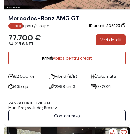
Mercedes-Benz AMG GT
ID anunț: 302525
Sport / Coupe
În stoc
77.700 €
Vezi detalii
64.215 € NET
Aplică pentru credit
62.500 km
Hibrid (B/E)
Automată
435 cp
2999 cm3
07.2021
VÂNZĂTOR INDIVIDUAL
Mun. Braşov, Județ Braşov
Contactează