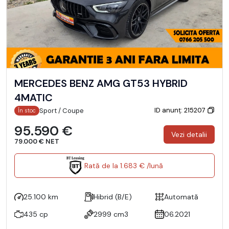
MERCEDES BENZ AMG GT53 HYBRID
4MATIC
ID anunț: 215207
Sport / Coupe
În stoc
95.590 €
Vezi detalii
79.000 € NET
Rată de la 1.683 € /lună
25.100 km
Hibrid (B/E)
Automată
435 cp
2999 cm3
06.2021