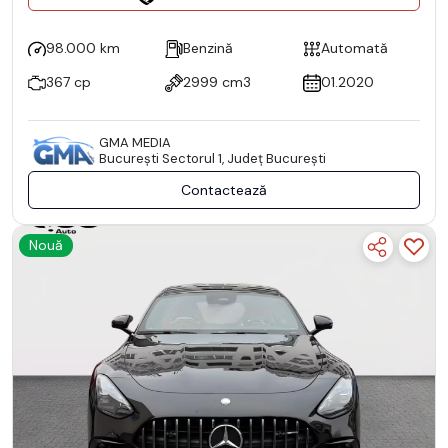
98.000 km
Benzină
Automată
367 cp
2999 cm3
01.2020
GMA MEDIA
Bucureşti Sectorul 1, Județ București
Contactează
Nouă