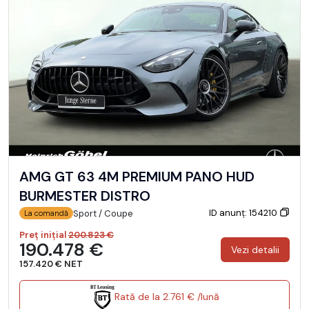
AMG GT 63 4M PREMIUM PANO HUD
BURMESTER DISTRO
ID anunț: 154210
Sport / Coupe
La comandă
Preț inițial
200.823 €
190.478 €
Vezi detalii
157.420 € NET
Rată de la 2.761 € /lună