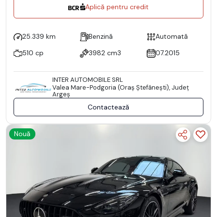
Aplică pentru credit
25.339 km
Benzină
Automată
510 cp
3982 cm3
07.2015
INTER AUTOMOBILE SRL
Valea Mare-Podgoria (Oraş Ştefăneşti), Județ
Argeş
Contactează
Nouă