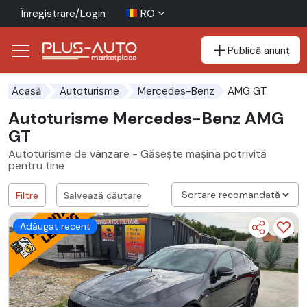
Înregistrare/Login
RO
Publică anunț
Mergi direct la butonul de accesibilitate
Mergi direct la conținutul principal
AMG GT
Acasă
Autoturisme
Mercedes-Benz
Autoturisme Mercedes-Benz AMG
GT
Autoturisme de vânzare - Găsește mașina potrivită
pentru tine
Filtre
Salvează căutare
Adăugat recent