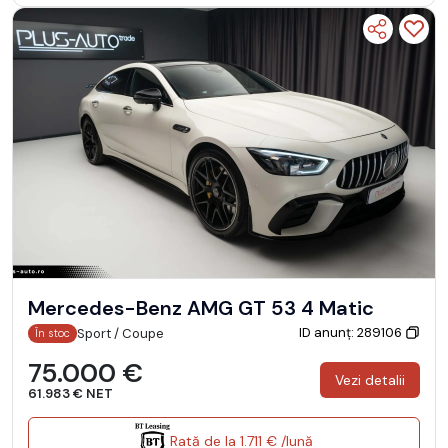
Mercedes-Benz AMG GT 53 4 Matic
ID anunț: 289106
Sport / Coupe
În stoc
75.000 €
Vezi detalii
61.983 € NET
Rată de la 1.711 € /lună