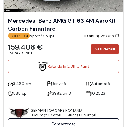
Mercedes-Benz AMG GT 63 4M AeroKit
Carbon Finanțare
ID anunț: 297755
Sport / Coupe
La comandă
159.408 €
Vezi detalii
131.742 € NET
Rată de la 2.311 € /lună
3.480 km
Benzină
Automată
585 cp
3982 cm3
10.2023
GERMAN TOP CARS ROMANIA
Bucureşti Sectorul 6, Județ București
Contactează