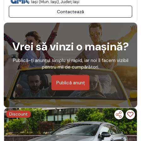
Iaşi (Mun. Iaşi), Județ Iaşi
Contactează
Vrei să vinzi o mașină?
Publică-ți anunțul simplu și rapid, iar noi îl facem vizibil
pentru mii de cumpărători.
Publică anunț
Discount