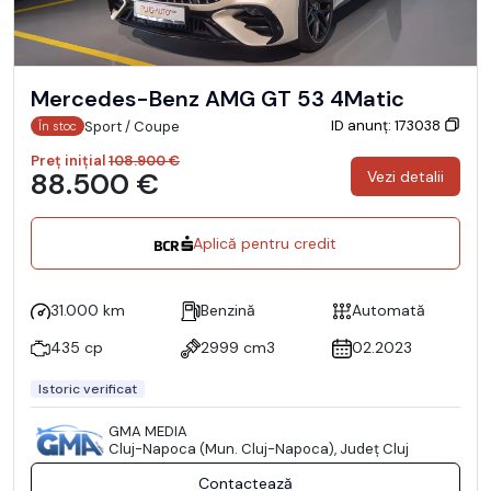
Mercedes-Benz AMG GT 53 4Matic
ID anunț: 173038
Sport / Coupe
În stoc
Preț inițial
108.900 €
88.500 €
Vezi detalii
Aplică pentru credit
31.000 km
Benzină
Automată
435 cp
2999 cm3
02.2023
Istoric verificat
GMA MEDIA
Cluj-Napoca (Mun. Cluj-Napoca), Județ Cluj
Contactează