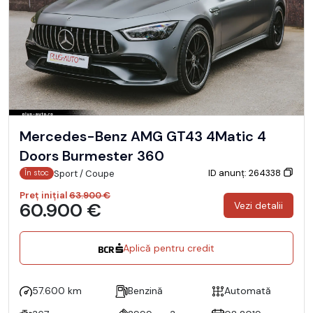
Mercedes-Benz AMG GT43 4Matic 4
Doors Burmester 360
ID anunț: 264338
Sport / Coupe
În stoc
Preț inițial
63.900 €
60.900 €
Vezi detalii
Aplică pentru credit
57.600 km
Benzină
Automată