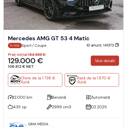
Mercedes AMG GT 53 4 Matic
ID anunț: 141373
Sport / Coupe
În stoc
Preț inițial
154.555 €
129.000 €
Vezi detalii
106.612 € NET
Chirie de la 1.738 €
Rată de la 1.870 €
/lună
/lună
12.000 km
Benzină
Automată
435 cp
2999 cm3
02.2025
GMA MEDIA