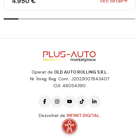
4.950 €
Vezi detalii
Operat de
OLD AUTO ROLLING S.R.L.
Nr. Înreg. Reg. Com.: J2023007843407
CUI: 48054390
Dezvoltat de
INFINIT DIGITAL
.