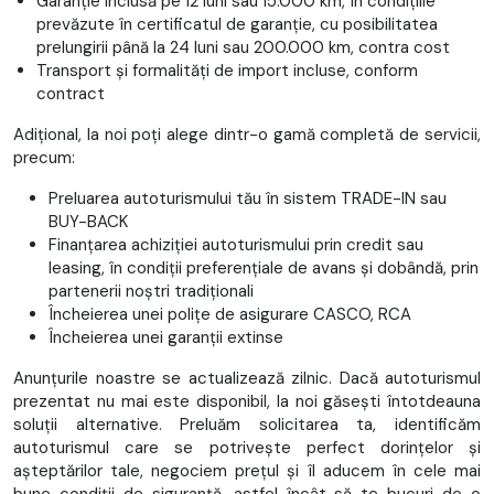
Garanție inclusă pe 12 luni sau 15.000 km, în condițiile
prevăzute în certificatul de garanție, cu posibilitatea
prelungirii până la 24 luni sau 200.000 km, contra cost
Transport și formalități de import incluse, conform
contract
Adițional, la noi poți alege dintr-o gamă completă de servicii,
precum:
Preluarea autoturismului tău în sistem TRADE-IN sau
BUY-BACK
Finanțarea achiziției autoturismului prin credit sau
leasing, în condiții preferențiale de avans și dobândă, prin
partenerii noștri tradiționali
Încheierea unei polițe de asigurare CASCO, RCA
Încheierea unei garanții extinse
Anunțurile noastre se actualizează zilnic. Dacă autoturismul
prezentat nu mai este disponibil, la noi găsești întotdeauna
soluții alternative. Preluăm solicitarea ta, identificăm
autoturismul care se potrivește perfect dorințelor și
așteptărilor tale, negociem prețul și îl aducem în cele mai
bune condiții de siguranță, astfel încât să te bucuri de o