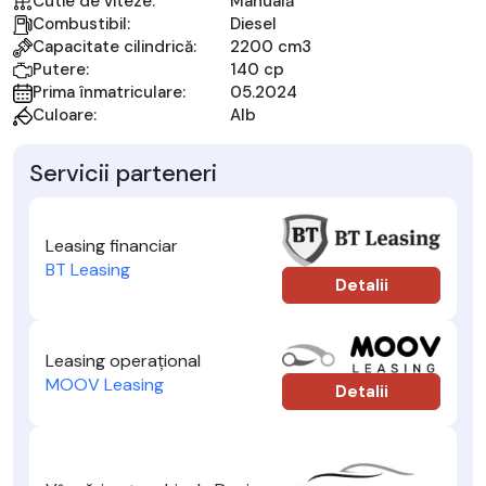
Cutie de viteze:
Manuală
Combustibil:
Diesel
Capacitate cilindrică:
2200 cm3
Putere:
140 cp
Prima înmatriculare:
05.2024
Culoare:
Alb
Servicii parteneri
Leasing financiar
BT Leasing
Detalii
Leasing operațional
MOOV Leasing
Detalii