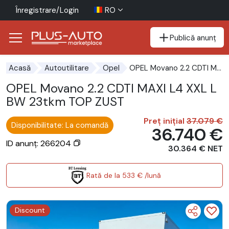
Înregistrare/Login
RO
Publică anunț
Mergi direct la butonul de accesibilitate
Mergi direct la conținutul principal
OPEL Movano 2.2 CDTI MAXI L4 XXL LBW 23tkm TOP ZUST
Acasă
Autoutilitare
Opel
OPEL Movano 2.2 CDTI MAXI L4 XXL L
BW 23tkm TOP ZUST
Preț inițial
37.079 €
Disponibilitate: La comandă
36.740 €
ID anunț: 266204
30.364 € NET
Rată de la 533 € /lună
Discount