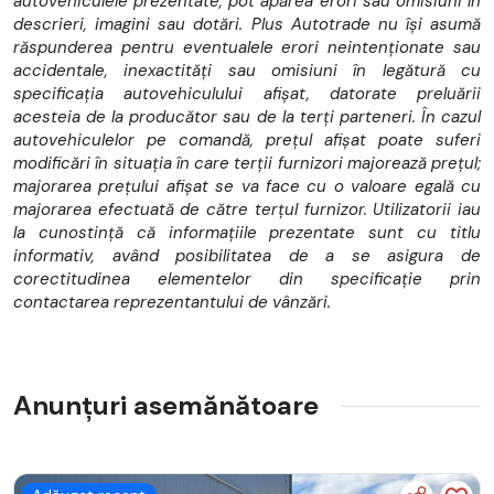
autovehiculele prezentate, pot apărea erori sau omisiuni în
descrieri, imagini sau dotări. Plus Autotrade nu își asumă
răspunderea pentru eventualele erori neintenționate sau
accidentale, inexactități sau omisiuni în legătură cu
specificația autovehiculului afișat, datorate preluării
acesteia de la producător sau de la terți parteneri. În cazul
autovehiculelor pe comandă, prețul afișat poate suferi
modificări în situația în care terții furnizori majorează prețul;
majorarea prețului afișat se va face cu o valoare egală cu
majorarea efectuată de către terțul furnizor. Utilizatorii iau
la cunostință că informațiile prezentate sunt cu titlu
informativ, având posibilitatea de a se asigura de
corectitudinea elementelor din specificație prin
contactarea reprezentantului de vânzări.
Anunțuri asemănătoare