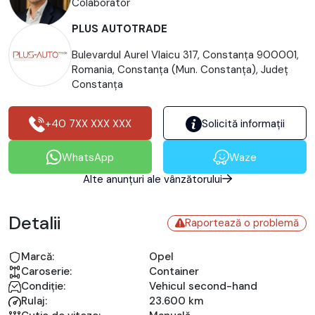
Colaborator
PLUS AUTOTRADE
Bulevardul Aurel Vlaicu 317, Constanța 900001,
Romania, Constanţa (Mun. Constanţa), Județ
Constanţa
+40 7XX XXX XXX
Solicită informații
WhatsApp
Waze
Alte anunțuri ale vânzătorului
Detalii
Raportează o problemă
Marcă:
Opel
Caroserie:
Container
Condiție:
Vehicul second-hand
Rulaj:
23.600 km