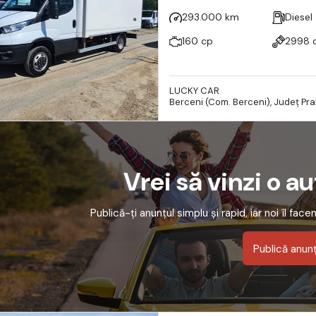
293.000 km
Diesel
160 cp
2998 
LUCKY CAR
Berceni (Com. Berceni), Județ Pr
Vrei să vinzi o a
Publică-ți anunțul simplu și rapid, iar noi îl fac
Publică anun