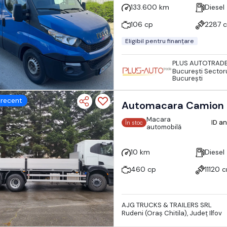
133.600 km
Diesel
106 cp
2287 
Eligibil pentru finanțare
PLUS AUTOTRAD
Bucureşti Sectoru
București
recent
Automacara Camion
Macara
ID a
În stoc
automobilă
10 km
Diesel
460 cp
11120 
AJG TRUCKS & TRAILERS SRL
Rudeni (Oraş Chitila), Județ Ilfov