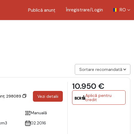
Înregistrare/Login
RO
Publică anunț
10.950 €
Aplică pentru
unț: 298089
Vezi detalii
credit
Manuală
cm3
02.2016