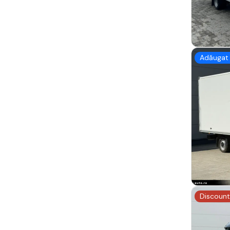
Adăugat 
Discount