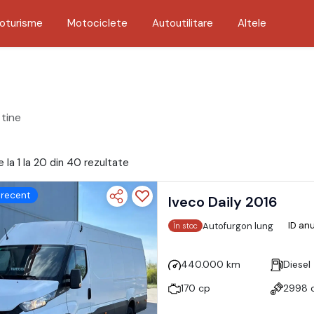
oturisme
Motociclete
Autoutilitare
Altele
 tine
 la 1 la 20 din 40 rezultate
recent
Iveco Daily 2016
ID an
Autofurgon lung
În stoc
440.000 km
Diesel
170 cp
2998 