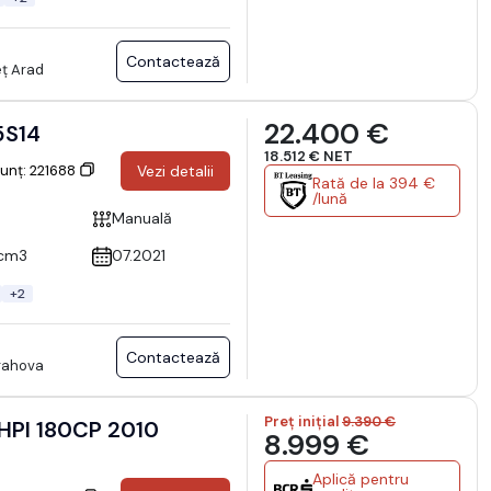
Contactează
eț Arad
22.400 €
5S14
18.512 € NET
nunț: 221688
Vezi detalii
Rată de la 394 €
/lună
Manuală
cm3
07.2021
+2
Contactează
Prahova
Preț inițial
9.390 €
0HPI 180CP 2010
8.999 €
Aplică pentru