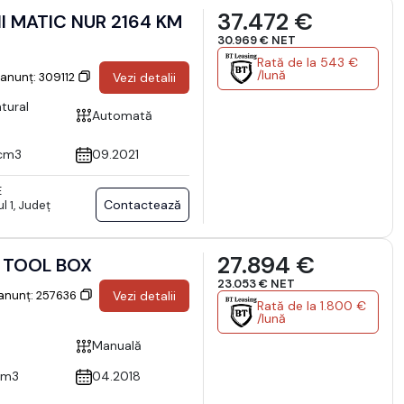
37.472 €
I MATIC NUR 2164 KM
30.969 € NET
Rată de la 543 €
/lună
 anunț: 309112
Vezi detalii
tural
Automată
cm3
09.2021
E
Contactează
l 1, Județ
27.894 €
R TOOL BOX
23.053 € NET
 anunț: 257636
Vezi detalii
Rată de la 1.800 €
/lună
Manuală
cm3
04.2018