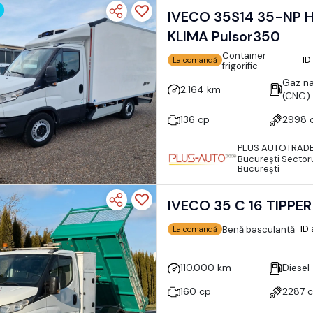
IVECO 35S14 35-NP H
KLIMA Pulsor350
Container
ID
La comandă
frigorific
Gaz na
2.164 km
(CNG)
136 cp
2998 
PLUS AUTOTRAD
Bucureşti Sectoru
București
IVECO 35 C 16 TIPPE
ID
Benă basculantă
La comandă
110.000 km
Diesel
160 cp
2287 