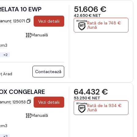
51.606 €
PRELATA 10 EWP
42.650 € NET
 anunț: 125071
Vezi detalii
Rată de la 748 €
/lună
Manuală
cm3
+2
Contactează
eț Arad
64.432 €
 BOX CONGELARE
53.250 € NET
 anunț: 125053
Vezi detalii
Rată de la 934 €
/lună
Manuală
cm3
+2