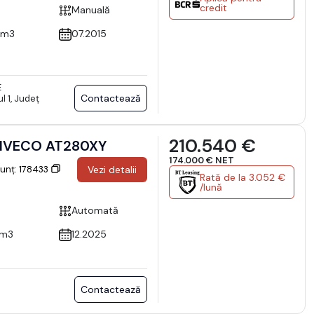
credit
Manuală
cm3
07.2015
E
Contactează
l 1, Județ
210.540 €
 IVECO AT280XY
174.000 € NET
nunț: 178433
Vezi detalii
Rată de la 3.052 €
/lună
Automată
cm3
12.2025
Contactează