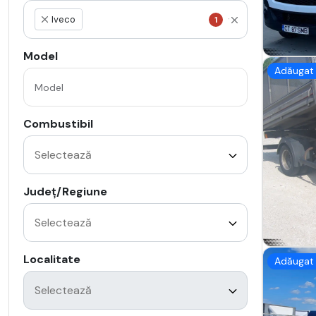
Iveco
1
×
Model
Adăugat 
Combustibil
Județ/Regiune
Localitate
Adăugat 