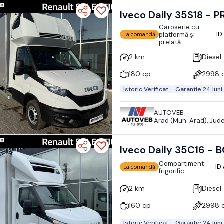
Iveco Daily 35S18 - 
Caroserie cu
ID
platformă și
La comandă
prelată
2 km
Diesel
180 cp
2998 
Istoric Verificat
Garantie 24 luni
AUTOVEB
Arad (Mun. Arad), Jud
Iveco Daily 35C16 -
Compartiment
ID
La comandă
frigorific
2 km
Diesel
160 cp
2998 
Istoric Verificat
Garantie 24 luni