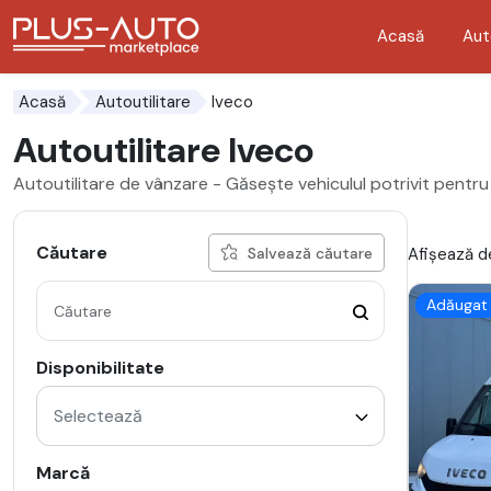
Acasă
Aut
Mergi direct la butonul de accesibilitate
Mergi direct la conținutul principal
Iveco
Acasă
Autoutilitare
Autoutilitare Iveco
Autoutilitare de vânzare - Găsește vehiculul potrivit pentru
Căutare
Afișează de
Salvează căutare
Adăugat 
Disponibilitate
Selectează
Marcă