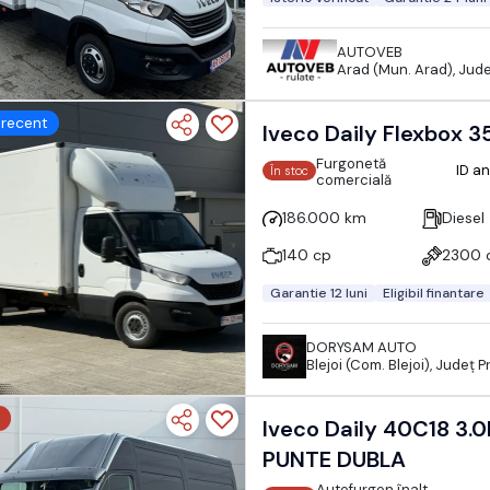
AUTOVEB
Arad (Mun. Arad), Jud
recent
Iveco Daily Flexbox 3
Furgonetă
ID a
În stoc
comercială
186.000 km
Diesel
140 cp
2300 
Garantie 12 luni
Eligibil finantare
DORYSAM AUTO
Blejoi (Com. Blejoi), Județ 
Iveco Daily 40C18 3.
PUNTE DUBLA
Autofurgon înalt