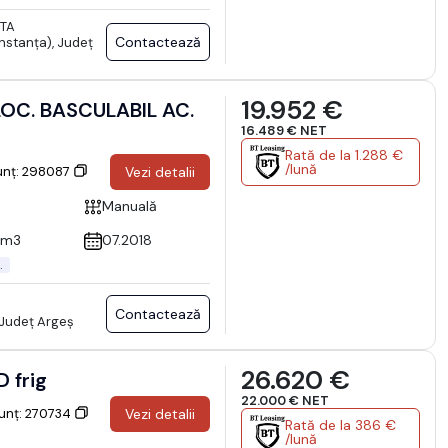
TA
Contactează
stanţa), Județ
19.952 €
16.489 € NET
Rată de la 1.288 €
/lună
unț: 298087
Vezi detalii
Manuală
cm3
07.2018
.
Contactează
 Județ Argeş
26.620 €
 frig
22.000 € NET
nunț: 270734
Vezi detalii
Rată de la 386 €
/lună