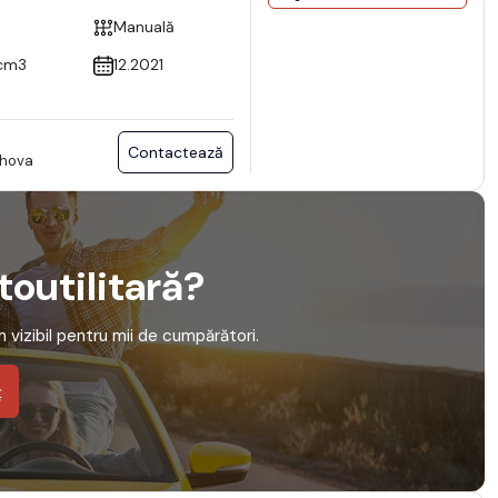
Manuală
cm3
12.2021
Contactează
ahova
utoutilitară?
em vizibil pentru mii de cumpărători.
ț