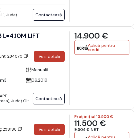
E
Contactează
l 1, Județ
14.900 €
4.10M LIFT
Aplică pentru
credit
nunț: 284070
Vezi detalii
Manuală
cm3
06.2019
TARE
Contactează
sa), Județ Olt
Preț inițial
13.500 €
11.500 €
ț: 259198
Vezi detalii
9.504 € NET
Aplică pentru