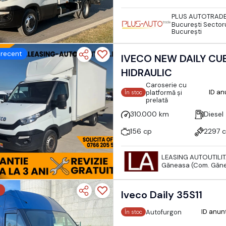
PLUS AUTOTRAD
Bucureşti Sectoru
București
recent
IVECO NEW DAILY CUB L=
HIDRAULIC
Caroserie cu
ID a
platformă și
În stoc
prelată
310.000 km
Diesel
156 cp
2297 
LEASING AUTOUTILI
Găneasa (Com. Gănea
Iveco Daily 35S11
ID anun
Autofurgon
În stoc