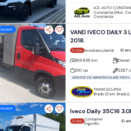
AZL AUTO CONSTAN
Constanţa (Mun. Con
Constanţa
recent
VAND IVECO DAILY 3 LOC. BASCULABIL AC.
2018.
ID an
Autobasculantă
În stoc
189.638 km
Diesel
130 cp
2287 
SERVICE DE INMATRICULARE PROV..
TRANS ECLIPSA
Bradu (Com. Bradu),
recent
Iveco Daily 35C16 3.0D
Container
ID a
În stoc
frigorific