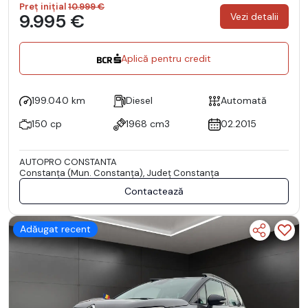
Preț inițial
10.999 €
9.995 €
Vezi detalii
Aplică pentru credit
199.040 km
Diesel
Automată
150 cp
1968 cm3
02.2015
AUTOPRO CONSTANTA
Constanţa (Mun. Constanţa), Județ Constanţa
Contactează
Adăugat recent