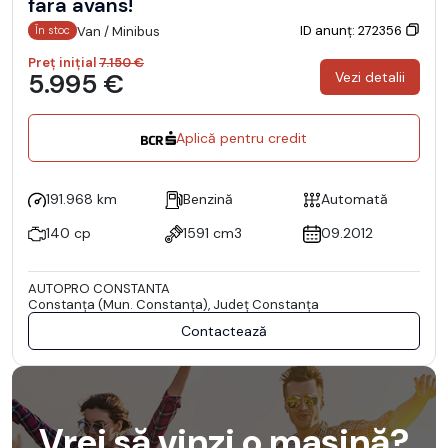
fara avans!
ID anunț: 272356
Van / Minibus
În stoc
Preț inițial
7.150 €
5.995 €
Vezi detalii
Aplică pentru credit
191.968 km
Benzină
Automată
140 cp
1591 cm3
09.2012
AUTOPRO CONSTANTA
Constanţa (Mun. Constanţa), Județ Constanţa
Contactează
Vrei să vinzi o mașină?