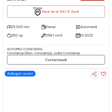
Rată de la 942 € /lună
75.000 km
Diesel
Automată
282 cp
2967 cm3
01.2022
AUTOPRO CONSTANTA
Constanţa (Mun. Constanţa), Județ Constanţa
Contactează
Adăugat recent