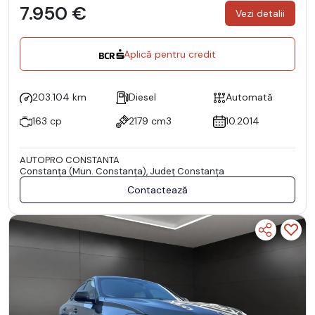
7.950 €
Vezi detalii
Aplică pentru credit
203.104 km
Diesel
Automată
163 cp
2179 cm3
10.2014
AUTOPRO CONSTANTA
Constanţa (Mun. Constanţa), Județ Constanţa
Contactează