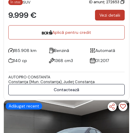
ID anunț: 272653
SUV
În stoc
9.999 €
Vezi detalii
Aplică pentru credit
185.908 km
Benzină
Automată
140 cp
1368 cm3
01.2017
AUTOPRO CONSTANTA
Constanţa (Mun. Constanţa), Județ Constanţa
Contactează
Adăugat recent