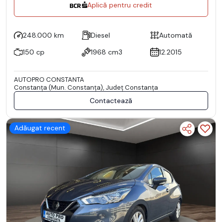
Aplică pentru credit
248.000 km
Diesel
Automată
150 cp
1968 cm3
12.2015
AUTOPRO CONSTANTA
Constanţa (Mun. Constanţa), Județ Constanţa
Contactează
Adăugat recent