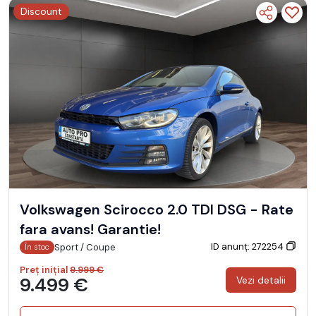
Discount
Volkswagen Scirocco 2.0 TDI DSG - Rate
fara avans! Garantie!
ID anunț: 272254
Sport / Coupe
În stoc
Preț inițial
9.999 €
9.499 €
Vezi detalii