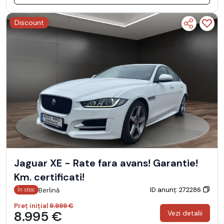
Discount
Jaguar XE - Rate fara avans! Garantie!
Km. certificati!
ID anunț: 272286
Berlină
În stoc
Preț inițial
9.999 €
8.995 €
Vezi detalii