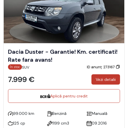
Dacia Duster - Garantie! Km. certificati!
Rate fara avans!
ID anunț: 273167
SUV
În stoc
7.999 €
Vezi detalii
Aplică pentru credit
99.000 km
Benzină
Manuală
125 cp
1199 cm3
09.2016