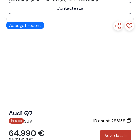
Contactează
Adăugat recent
Audi Q7
ID anunț: 296189
SUV
În stoc
64.990 €
Vezi detalii
53.711 € NET