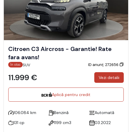
Citroen C3 Aircross - Garantie! Rate
fara avans!
ID anunț: 272656
SUV
În stoc
11.999 €
Vezi detalii
Aplică pentru credit
106.084 km
Benzină
Automată
131 cp
1199 cm3
03.2022