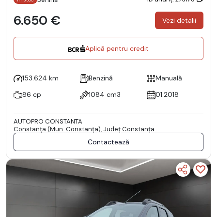
6.650 €
Vezi detalii
Aplică pentru credit
153.624 km
Benzină
Manuală
86 cp
1084 cm3
01.2018
AUTOPRO CONSTANTA
Constanţa (Mun. Constanţa), Județ Constanţa
Contactează