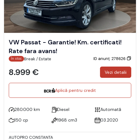
VW Passat - Garantie! Km. certificati!
Rate fara avans!
ID anunț: 278626
Break / Estate
În stoc
8.999 €
Vezi detalii
Aplică pentru credit
280.000 km
Diesel
Automată
150 cp
1968 cm3
03.2020
AUTOPRO CONSTANTA