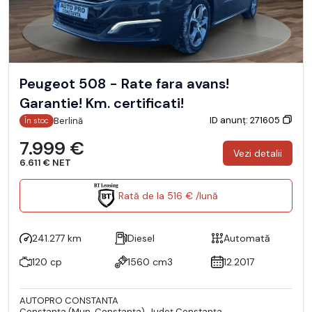
Peugeot 508 - Rate fara avans!
Garantie! Km. certificati!
ID anunț: 271605
Berlină
În stoc
7.999 €
Vezi detalii
6.611 € NET
Rată de la 516 € /lună
241.277 km
Diesel
Automată
120 cp
1560 cm3
12.2017
AUTOPRO CONSTANTA
Constanţa (Mun. Constanţa), Județ Constanţa