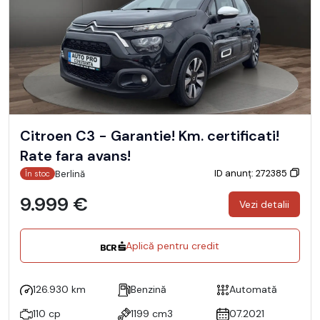
Citroen C3 - Garantie! Km. certificati!
Rate fara avans!
ID anunț: 272385
Berlină
În stoc
9.999 €
Vezi detalii
Aplică pentru credit
126.930 km
Benzină
Automată
110 cp
1199 cm3
07.2021