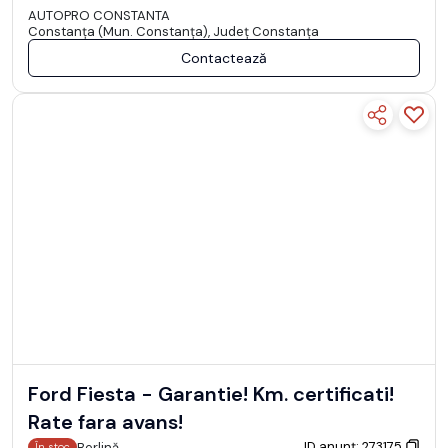
AUTOPRO CONSTANTA
Constanţa (Mun. Constanţa), Județ Constanţa
Contactează
Ford Fiesta - Garantie! Km. certificati!
Rate fara avans!
ID anunț: 273175
Berlină
În stoc