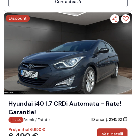
Contactează
Discount
Hyundai i40 1.7 CRDi Automata - Rate!
Garantie!
ID anunț: 291562
Break / Estate
În stoc
Preț inițial
6.950 €
6.490 €
Vezi detalii