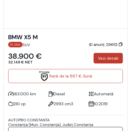
BMW X5 M
ID anunț: 296112
SUV
În stoc
38.900 €
Vezi detalii
32.149 € NET
Rată de la 887 € /lună
163.000 km
Diesel
Automată
261 cp
2993 cm3
10.2019
AUTOPRO CONSTANTA
Constanţa (Mun. Constanţa), Județ Constanţa