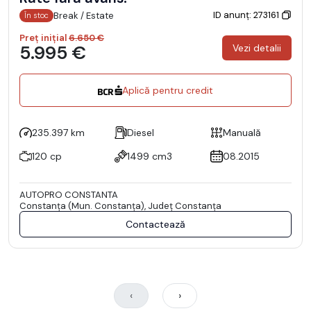
ID anunț: 273161
Break / Estate
În stoc
Preț inițial
6.650 €
5.995 €
Vezi detalii
Aplică pentru credit
235.397 km
Diesel
Manuală
120 cp
1499 cm3
08.2015
AUTOPRO CONSTANTA
Constanţa (Mun. Constanţa), Județ Constanţa
Contactează
‹
›