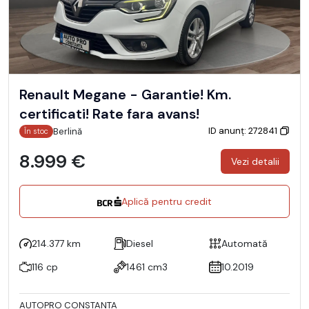
Renault Megane - Garantie! Km.
certificati! Rate fara avans!
ID anunț: 272841
Berlină
În stoc
8.999 €
Vezi detalii
Aplică pentru credit
214.377 km
Diesel
Automată
116 cp
1461 cm3
10.2019
AUTOPRO CONSTANTA