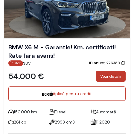
BMW X6 M - Garantie! Km. certificati!
Rate fara avans!
ID anunț: 276389
SUV
În stoc
54.000 €
Vezi detalii
Aplică pentru credit
150.000 km
Diesel
Automată
261 cp
2993 cm3
11.2020