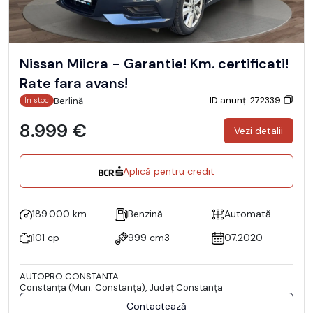
Nissan Miicra - Garantie! Km. certificati!
Rate fara avans!
ID anunț: 272339
Berlină
În stoc
8.999 €
Vezi detalii
Aplică pentru credit
189.000 km
Benzină
Automată
101 cp
999 cm3
07.2020
AUTOPRO CONSTANTA
Constanţa (Mun. Constanţa), Județ Constanţa
Contactează