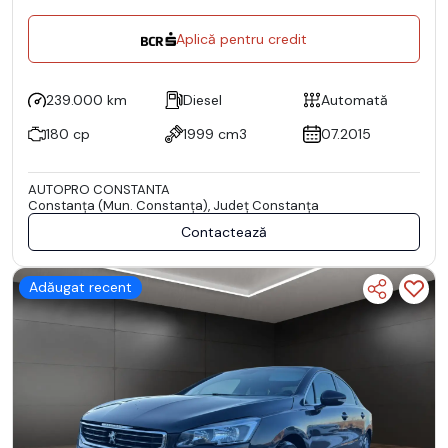
Aplică pentru credit
239.000 km
Diesel
Automată
180 cp
1999 cm3
07.2015
AUTOPRO CONSTANTA
Constanţa (Mun. Constanţa), Județ Constanţa
Contactează
Adăugat recent