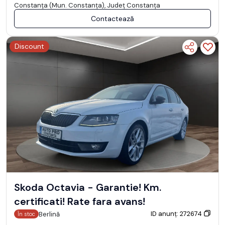
Constanţa (Mun. Constanţa), Județ Constanţa
Contactează
Discount
Skoda Octavia - Garantie! Km.
certificati! Rate fara avans!
ID anunț: 272674
Berlină
În stoc