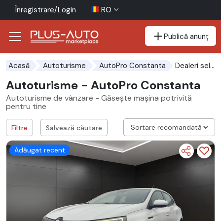
Înregistrare/Login
RO
Publică anunț
Mergi direct la butonul de accesibilitate
Mergi direct la conținutul principal
Dealeri selectați
Acasă
Autoturisme
AutoPro Constanta
Autoturisme - AutoPro Constanta
Autoturisme de vânzare - Găsește mașina potrivită
pentru tine
Filtre
Salvează căutare
Adăugat recent