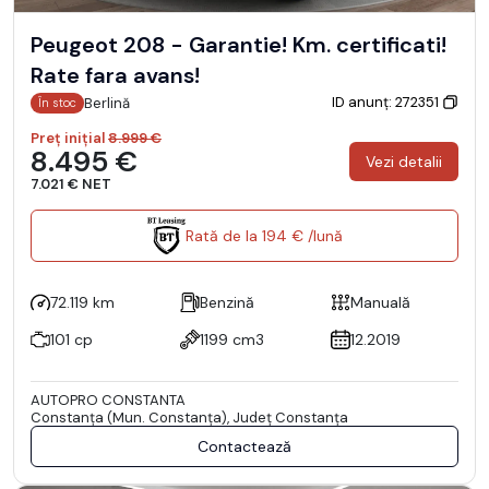
Peugeot 208 - Garantie! Km. certificati!
Rate fara avans!
ID anunț: 272351
Berlină
În stoc
Preț inițial
8.999 €
8.495 €
Vezi detalii
7.021 € NET
Rată de la 194 € /lună
72.119 km
Benzină
Manuală
101 cp
1199 cm3
12.2019
AUTOPRO CONSTANTA
Constanţa (Mun. Constanţa), Județ Constanţa
Contactează