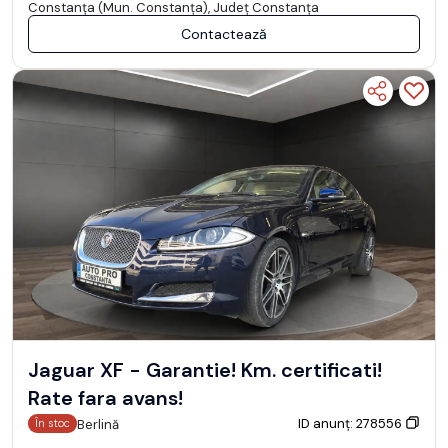
Constanţa (Mun. Constanţa), Județ Constanţa
Contactează
Jaguar XF - Garantie! Km. certificati!
Rate fara avans!
ID anunț: 278556
Berlină
În stoc