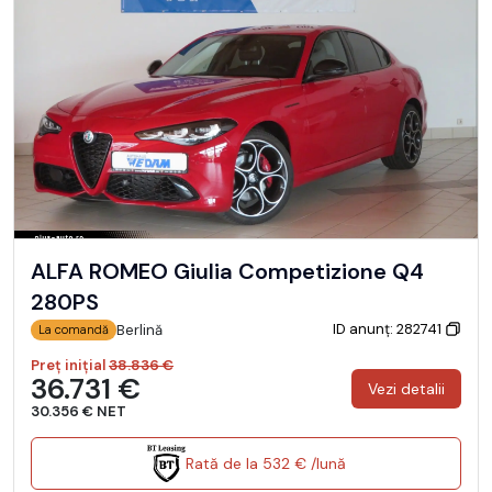
ALFA ROMEO Giulia Competizione Q4
280PS
ID anunț: 282741
Berlină
La comandă
Preț inițial
38.836 €
36.731 €
Vezi detalii
30.356 € NET
Rată de la 532 € /lună