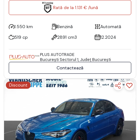
Rată de la 1.131 € /lună
1.550 km
Benzină
Automată
519 cp
2891 cm3
12.2024
PLUS AUTOTRADE
Bucureşti Sectorul 1, Județ București
Contactează
Discount