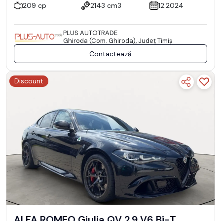
209 cp
2143 cm3
12.2024
PLUS AUTOTRADE
Ghiroda (Com. Ghiroda), Județ Timiş
Contactează
Discount
ALFA ROMEO Giulia QV 2.9 V6 Bi-T.