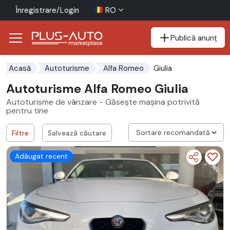
Înregistrare/Login
RO
Publică anunț
Mergi direct la butonul de accesibilitate
Mergi direct la conținutul principal
Giulia
Acasă
Autoturisme
Alfa Romeo
Autoturisme Alfa Romeo Giulia
Autoturisme de vânzare - Găsește mașina potrivită
pentru tine
Filtre
Salvează căutare
Adăugat recent