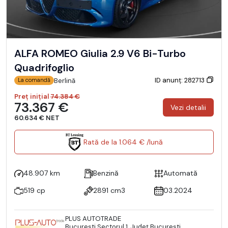
ALFA ROMEO Giulia 2.9 V6 Bi-Turbo
Quadrifoglio
ID anunț: 282713
Berlină
La comandă
Preț inițial
74.384 €
73.367 €
Vezi detalii
60.634 € NET
Rată de la 1.064 € /lună
48.907 km
Benzină
Automată
519 cp
2891 cm3
03.2024
PLUS AUTOTRADE
Bucureşti Sectorul 1, Județ București