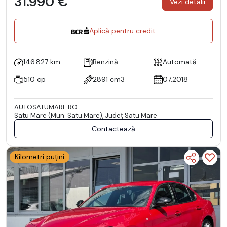
31.990 €
Vezi detalii
Aplică pentru credit
146.827 km
Benzină
Automată
510 cp
2891 cm3
07.2018
AUTOSATUMARE.RO
Satu Mare (Mun. Satu Mare), Județ Satu Mare
Contactează
Kilometri puțini