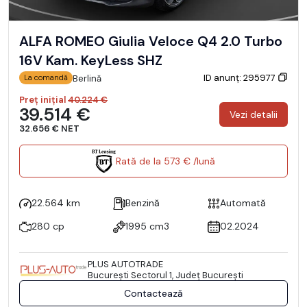
ALFA ROMEO Giulia Veloce Q4 2.0 Turbo
16V Kam. KeyLess SHZ
ID anunț: 295977
Berlină
La comandă
Preț inițial
40.224 €
39.514 €
Vezi detalii
32.656 € NET
Rată de la 573 € /lună
22.564 km
Benzină
Automată
280 cp
1995 cm3
02.2024
PLUS AUTOTRADE
Bucureşti Sectorul 1, Județ București
Contactează