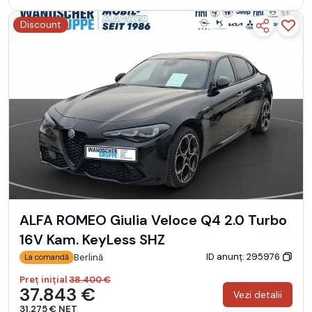
Discount
ALFA ROMEO Giulia Veloce Q4 2.0 Turbo
16V Kam. KeyLess SHZ
ID anunț: 295976
Berlină
La comandă
Preț inițial
38.400 €
37.843 €
Vezi detalii
31.275 € NET