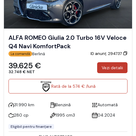
ALFA ROMEO Giulia 2.0 Turbo 16V Veloce
Q4 Navi KomfortPack
ID anunț: 294737
Berlină
La comandă
39.625 €
Vezi detalii
32.748 € NET
Rată de la 574 € /lună
31.990 km
Benzină
Automată
280 cp
1995 cm3
04.2024
Eligibil pentru finanțare