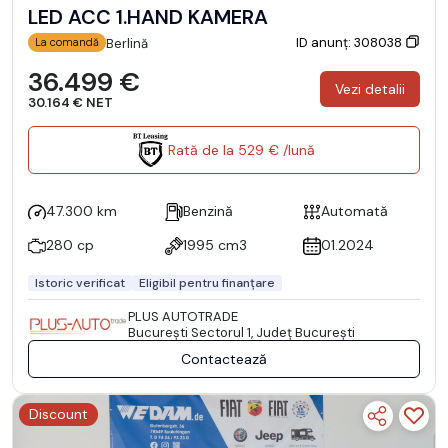
LED ACC 1.HAND KAMERA
ID anunț: 308038
Berlină
La comandă
36.499 €
Vezi detalii
30.164 € NET
Rată de la 529 € /lună
47.300 km
Benzină
Automată
280 cp
1995 cm3
01.2024
Istoric verificat
Eligibil pentru finanțare
PLUS AUTOTRADE
Bucureşti Sectorul 1, Județ București
Contactează
Discount