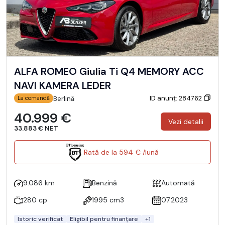
ALFA ROMEO Giulia Ti Q4 MEMORY ACC
NAVI KAMERA LEDER
ID anunț: 284762
Berlină
La comandă
40.999 €
Vezi detalii
33.883 € NET
Rată de la 594 € /lună
9.086 km
Benzină
Automată
280 cp
1995 cm3
07.2023
Istoric verificat
Eligibil pentru finanțare
+1