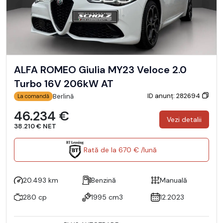
ALFA ROMEO Giulia MY23 Veloce 2.0
Turbo 16V 206kW AT
ID anunț: 282694
Berlină
La comandă
46.234 €
Vezi detalii
38.210 € NET
Rată de la 670 € /lună
20.493 km
Benzină
Manuală
280 cp
1995 cm3
12.2023