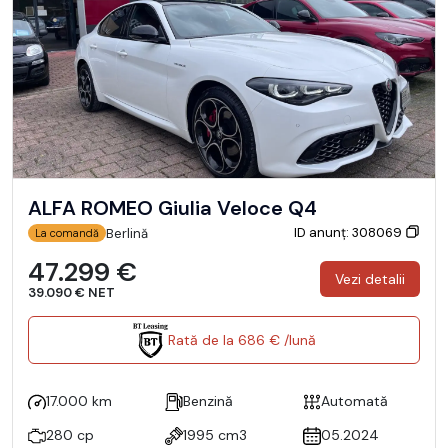
ALFA ROMEO Giulia Veloce Q4
ID anunț: 308069
Berlină
La comandă
47.299 €
Vezi detalii
39.090 € NET
Rată de la 686 € /lună
17.000 km
Benzină
Automată
280 cp
1995 cm3
05.2024