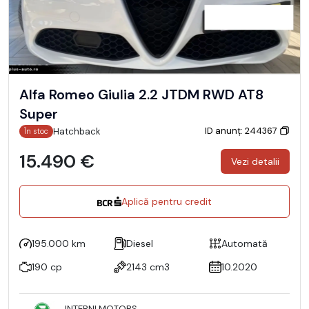
Alfa Romeo Giulia 2.2 JTDM RWD AT8
Super
ID anunț: 244367
Hatchback
În stoc
15.490 €
Vezi detalii
Aplică pentru credit
195.000 km
Diesel
Automată
190 cp
2143 cm3
10.2020
INTERNI MOTORS