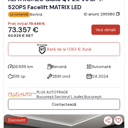
520PS Facelift MATRIX LED
ID anunț: 295980
Berlină
La comandă
Preț inițial
75.436 €
73.357 €
Vezi detalii
60.626 € NET
Rată de la 1.063 € /lună
26.899 km
Benzină
Automată
519 cp
2891 cm3
04.2024
PLUS AUTOTRADE
Bucureşti Sectorul 1, Județ București
Contactează
Discount