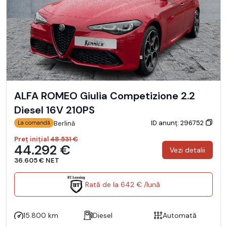
ALFA ROMEO Giulia Competizione 2.2
Diesel 16V 210PS
ID anunț: 296752
Berlină
La comandă
Preț inițial
48.531 €
44.292 €
Vezi detalii
36.605 € NET
Rată de la 642 € /lună
15.800 km
Diesel
Automată