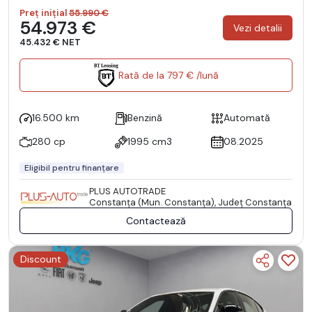
Preț inițial
55.990 €
54.973 €
Vezi detalii
45.432 € NET
Rată de la 797 € /lună
16.500 km
Benzină
Automată
280 cp
1995 cm3
08.2025
Eligibil pentru finanțare
PLUS AUTOTRADE
Constanţa (Mun. Constanţa), Județ Constanţa
Contactează
Discount