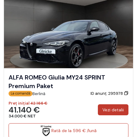
ALFA ROMEO Giulia MY24 SPRINT
Premium Paket
ID anunț: 295978
Berlină
La comandă
Preț inițial
42.166 €
41.140 €
Vezi detalii
34.000 € NET
Rată de la 596 € /lună