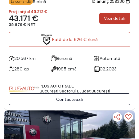
ID anunț: 259280
Berlină
La comandă
Preț inițial
45.212 €
43.171 €
Vezi detalii
35.679 € NET
Rată de la 626 € /lună
20.567 km
Benzină
Automată
280 cp
1995 cm3
02.2023
PLUS AUTOTRADE
Bucureşti Sectorul 1, Județ București
Contactează