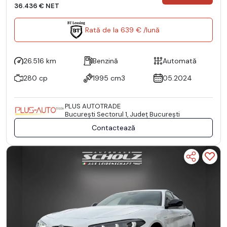
36.436 € NET
Rată de la 639 € /lună
26.516 km
Benzină
Automată
280 cp
1995 cm3
05.2024
PLUS AUTOTRADE
Bucureşti Sectorul 1, Județ București
Contactează