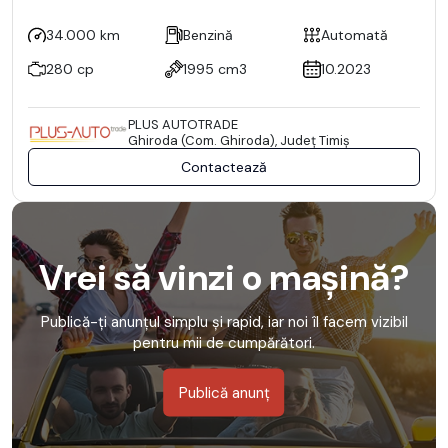
34.000 km
Benzină
Automată
280 cp
1995 cm3
10.2023
PLUS AUTOTRADE
Ghiroda (Com. Ghiroda), Județ Timiş
Contactează
Vrei să vinzi o mașină?
Publică-ți anunțul simplu și rapid, iar noi îl facem vizibil
pentru mii de cumpărători.
Publică anunț