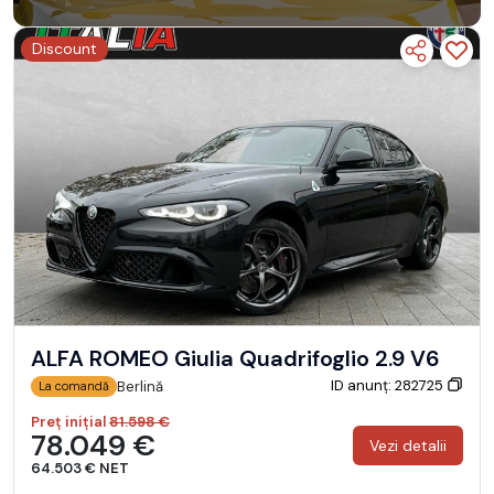
Discount
ALFA ROMEO Giulia Quadrifoglio 2.9 V6
ID anunț: 282725
Berlină
La comandă
Preț inițial
81.598 €
78.049 €
Vezi detalii
64.503 € NET