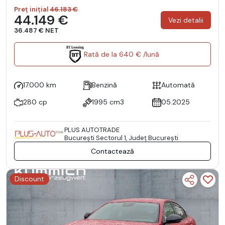
Preț inițial
46.183 €
44.149 €
Vezi detalii
36.487 € NET
Rată de la 640 € /lună
17.000 km
Benzină
Automată
280 cp
1995 cm3
05.2025
PLUS AUTOTRADE
Bucureşti Sectorul 1, Județ București
Contactează
Discount