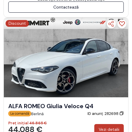
Contactează
Discount
ALFA ROMEO Giulia Veloce Q4
ID anunț: 282698
Berlină
La comandă
Preț inițial
46.865 €
44.088 €
Vezi detalii