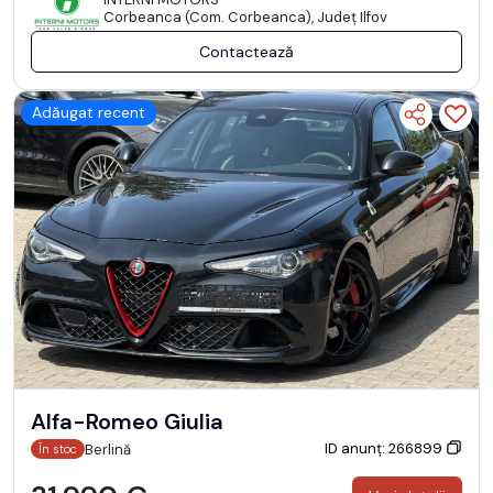
Corbeanca (Com. Corbeanca), Județ Ilfov
Contactează
Adăugat recent
Alfa-Romeo Giulia
ID anunț: 266899
Berlină
În stoc