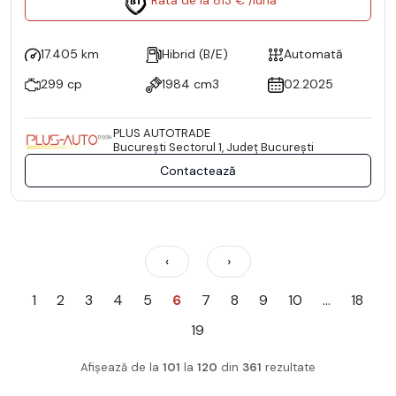
Rată de la 813 € /lună
17.405 km
Hibrid (B/E)
Automată
299 cp
1984 cm3
02.2025
PLUS AUTOTRADE
Bucureşti Sectorul 1, Județ București
Contactează
‹
›
1
2
3
4
5
6
7
8
9
10
...
18
19
Afișează de la
101
la
120
din
361
rezultate