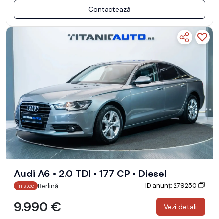
Contactează
Audi A6 • 2.0 TDI • 177 CP • Diesel
ID anunț: 279250
Berlină
În stoc
9.990 €
Vezi detalii