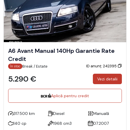
A6 Avant Manual 140Hp Garantie Rate
Credit
ID anunț: 242395
Break / Estate
În stoc
5.290 €
Vezi detalii
Aplică pentru credit
317.500 km
Diesel
Manuală
140 cp
1968 cm3
07.2007