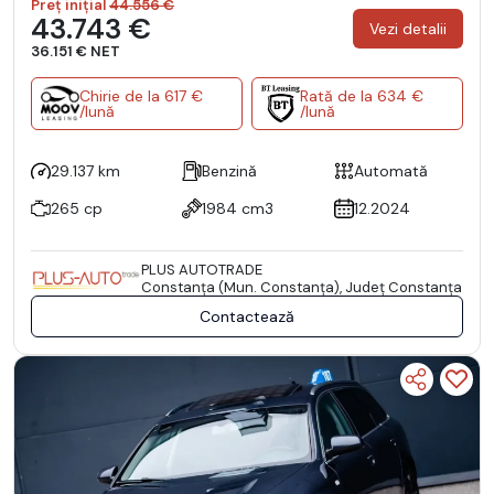
Preț inițial
44.556 €
43.743 €
Vezi detalii
36.151 € NET
Chirie de la 617 €
Rată de la 634 €
/lună
/lună
29.137 km
Benzină
Automată
265 cp
1984 cm3
12.2024
PLUS AUTOTRADE
Constanţa (Mun. Constanţa), Județ Constanţa
Contactează