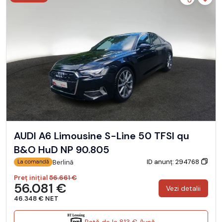
AUDI A6 Limousine S-Line 50 TFSI qu
B&O HuD NP 90.805
ID anunț: 294768
Berlină
La comandă
Preț inițial
56.661 €
56.081 €
Vezi detalii
46.348 € NET