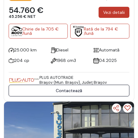
54.760 €
Vezi detalii
45.256 € NET
Chirie de la 705 €
Rată de la 794 €
/lună
/lună
25.000 km
Diesel
Automată
204 cp
1968 cm3
04.2025
PLUS AUTOTRADE
Braşov (Mun. Braşov), Județ Braşov
Contactează