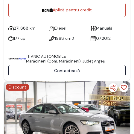
Aplică pentru credit
271.888 km
Diesel
Manuală
177 cp
1968 cm3
07.2012
TITANIC AUTOMOBILE
Mărăcineni (Com. Mărăcineni), Județ Argeş
Contactează
Discount