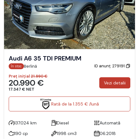
Audi A6 35 TDI PREMIUM
ID anunț: 279191
Berlină
În stoc
Preț inițial
21.990 €
20.990 €
Vezi detalii
17.347 € NET
Rată de la 1.355 € /lună
137.024 km
Diesel
Automată
190 cp
1998 cm3
06.2018