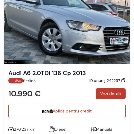
Audi A6 2.0TDi 136 Cp 2013
ID anunț: 242257
Berlină
În stoc
10.990 €
Vezi detalii
Aplică pentru credit
276.237 km
Diesel
Manuală