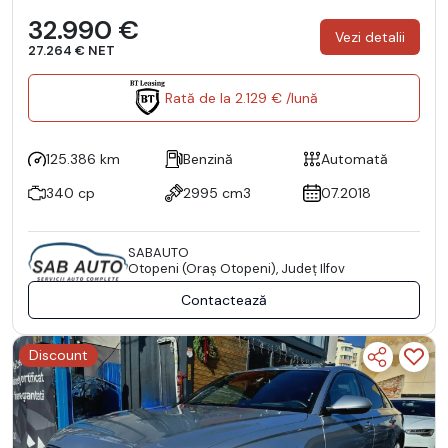
32.990 €
Vezi detalii
27.264 € NET
Rată de la 2.129 € /lună
125.386 km
Benzină
Automată
340 cp
2995 cm3
07.2018
SABAUTO
Otopeni (Oraş Otopeni), Județ Ilfov
Contactează
Discount