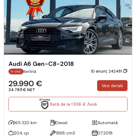
Audi A6 Gen-C8-2018
ID anunț: 242481
Berlină
În stoc
29.990 €
Vezi detalii
24.785 € NET
Rată de la 1.936 € /lună
165.320 km
Diesel
Automată
204 cp
1968 cm3
07.2018