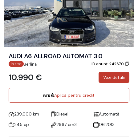
AUDI A6 ALLROAD AUTOMAT 3.0
ID anunț: 242670
Berlină
În stoc
10.990 €
Vezi detalii
Aplică pentru credit
239.000 km
Diesel
Automată
245 cp
2967 cm3
06.2013