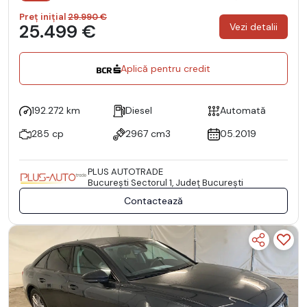
Preț inițial
29.990 €
25.499 €
Vezi detalii
Aplică pentru credit
192.272 km
Diesel
Automată
285 cp
2967 cm3
05.2019
PLUS AUTOTRADE
Bucureşti Sectorul 1, Județ București
Contactează