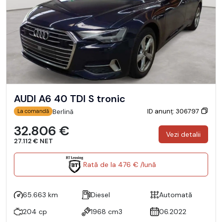
AUDI A6 40 TDI S tronic
ID anunț: 306797
Berlină
La comandă
32.806 €
Vezi detalii
27.112 € NET
Rată de la 476 € /lună
65.663 km
Diesel
Automată
204 cp
1968 cm3
06.2022