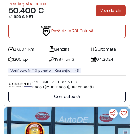
Preț inițial
51.900 €
50.400 €
Vezi detalii
41.653 € NET
Rată de la 731 € /lună
27.694 km
Benzină
Automată
265 cp
1984 cm3
04.2024
Verificare în 110 puncte
Garanție
+3
CYBERNET AUTOCENTER
Bacău (Mun. Bacău), Județ Bacău
Contactează