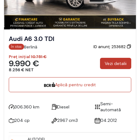
Audi A6 3.0 TDI
ID anunț: 253682
Berlină
În stoc
Preț inițial
10.751 €
9.990 €
Vezi detalii
8.256 € NET
Aplică pentru credit
Semi-
306.360 km
Diesel
automată
204 cp
2967 cm3
04.2012
AUTODEL