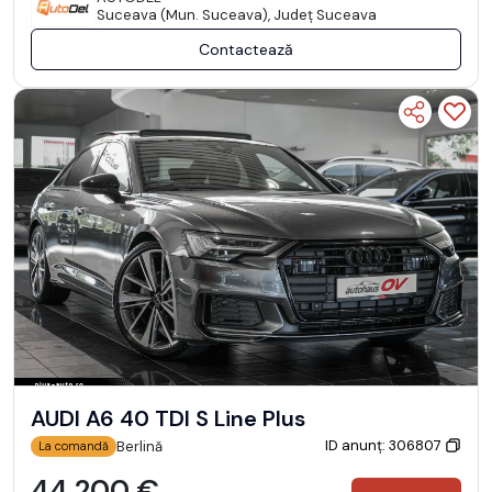
Suceava (Mun. Suceava), Județ Suceava
Contactează
AUDI A6 40 TDI S Line Plus
ID anunț: 306807
Berlină
La comandă
44.200 €