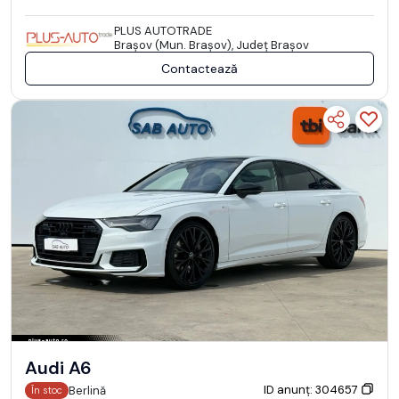
PLUS AUTOTRADE
Braşov (Mun. Braşov), Județ Braşov
Contactează
Audi A6
ID anunț: 304657
Berlină
În stoc