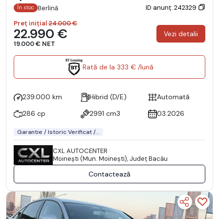
ID anunț: 242329
Berlină
În stoc
Preț inițial
24.000 €
22.990 €
Vezi detalii
19.000 € NET
Rată de la 333 € /lună
239.000 km
Hibrid (D/E)
Automată
286 cp
2991 cm3
03.2026
Garantie / Istoric Verificat /...
CXL AUTOCENTER
Moineşti (Mun. Moineşti), Județ Bacău
Contactează