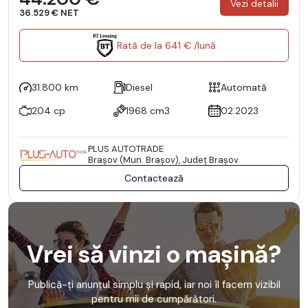
Vezi detalii
36.529 € NET
Rată de la 641 € /lună
31.800 km
Diesel
Automată
204 cp
1968 cm3
02.2023
PLUS AUTOTRADE
Braşov (Mun. Braşov), Județ Braşov
Contactează
Vrei să vinzi o mașină?
Publică-ți anunțul simplu și rapid, iar noi îl facem vizibil
pentru mii de cumpărători.