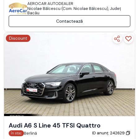
AEROCAR AUTODEALER
Nicolae Bălcescu (Com. Nicolae Bălcescu), Județ
Bacău
Contactează
Discount
Audi A6 S Line 45 TFSI Quattro
ID anunț: 242629
Berlină
În stoc