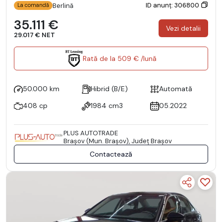
ID anunț: 306800
Berlină
La comandă
35.111 €
Vezi detalii
29.017 € NET
Rată de la 509 € /lună
50.000 km
Hibrid (B/E)
Automată
408 cp
1984 cm3
05.2022
PLUS AUTOTRADE
Braşov (Mun. Braşov), Județ Braşov
Contactează