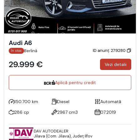
Audi A6
ID anunț: 279280
Berlină
În stoc
29.999 €
Vezi detalii
Aplică pentru credit
150.700 km
Diesel
Automată
286 cp
2967 cm3
07.2019
DAV AUTODEALER
Jilava (Com. Jilava), Județ Ilfov