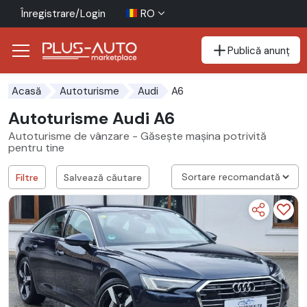
Înregistrare/Login
RO
Publică anunț
Mergi direct la butonul de accesibilitate
Mergi direct la conținutul principal
A6
Acasă
Autoturisme
Audi
Autoturisme Audi A6
Autoturisme de vânzare - Găsește mașina potrivită
pentru tine
Filtre
Salvează căutare