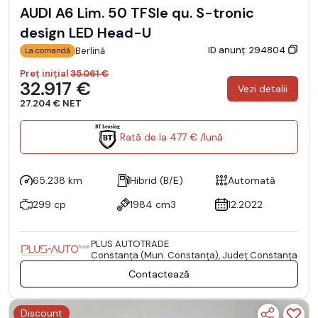
AUDI A6 Lim. 50 TFSIe qu. S-tronic
design LED Head-U
ID anunț: 294804
Berlină
La comandă
Preț inițial
35.061 €
32.917 €
Vezi detalii
27.204 € NET
Rată de la 477 € /lună
65.238 km
Hibrid (B/E)
Automată
299 cp
1984 cm3
12.2022
PLUS AUTOTRADE
Constanţa (Mun. Constanţa), Județ Constanţa
Contactează
Discount