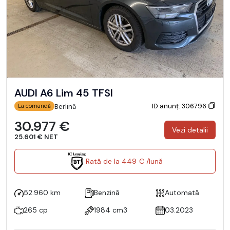
AUDI A6 Lim 45 TFSI
ID anunț: 306796
Berlină
La comandă
30.977 €
Vezi detalii
25.601 € NET
Rată de la 449 € /lună
52.960 km
Benzină
Automată
265 cp
1984 cm3
03.2023