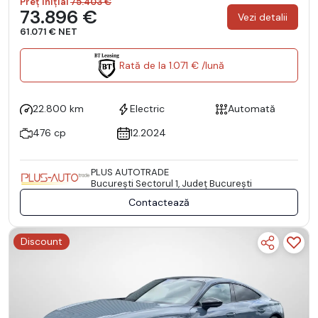
Preț inițial
75.403 €
73.896 €
Vezi detalii
61.071 € NET
Rată de la 1.071 € /lună
22.800 km
Electric
Automată
476 cp
12.2024
PLUS AUTOTRADE
Bucureşti Sectorul 1, Județ București
Contactează
Discount