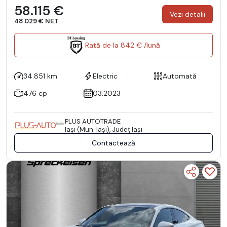
58.115 €
Vezi detalii
48.029 € NET
Rată de la 842 € /lună
34.851 km
Electric
Automată
476 cp
03.2023
PLUS AUTOTRADE
Iaşi (Mun. Iaşi), Județ Iaşi
Contactează