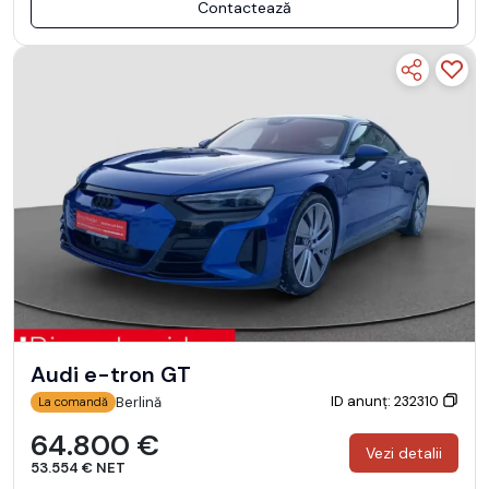
Contactează
Audi e-tron GT
ID anunț: 232310
Berlină
La comandă
64.800 €
Vezi detalii
53.554 € NET