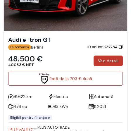
Audi e-tron GT
ID anunț: 232284
Berlină
La comandă
48.500 €
Vezi detalii
40.083 € NET
Rată de la 703 € /lună
91.622 km
Electric
Automată
476 cp
93 kWh
11.2021
Eligibil pentru finanțare
PLUS AUTOTRADE