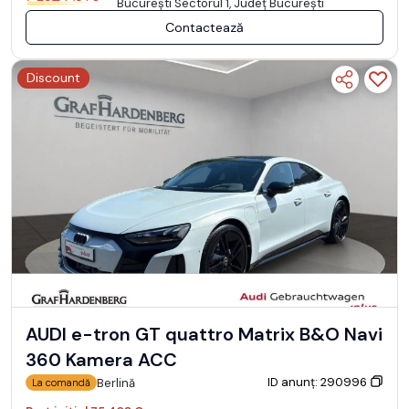
Bucureşti Sectorul 1, Județ București
Contactează
Discount
AUDI e-tron GT quattro Matrix B&O Navi
360 Kamera ACC
ID anunț: 290996
Berlină
La comandă