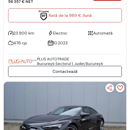
56.357 € NET
Rată de la 989 € /lună
23.900 km
Electric
Automată
476 cp
10.2023
PLUS AUTOTRADE
Bucureşti Sectorul 1, Județ București
Contactează