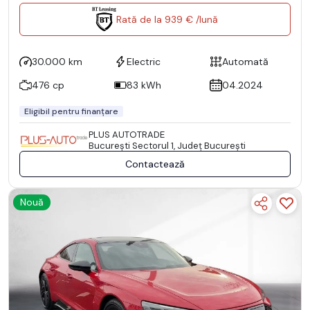
Rată de la 939 € /lună
30.000 km
Electric
Automată
476 cp
83 kWh
04.2024
Eligibil pentru finanțare
PLUS AUTOTRADE
Bucureşti Sectorul 1, Județ București
Contactează
Nouă