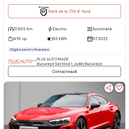
Rată de la 734 € /lună
21.605 km
Electric
Automată
476 cp
93 kWh
07.2022
Eligibil pentru finanțare
PLUS AUTOTRADE
Bucureşti Sectorul 1, Județ București
Contactează