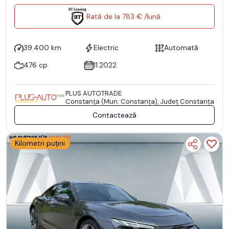
Rată de la 783 € /lună
39.400 km
Electric
Automată
476 cp
11.2022
PLUS AUTOTRADE
Constanţa (Mun. Constanţa), Județ Constanţa
Contactează
Kilometri puțini