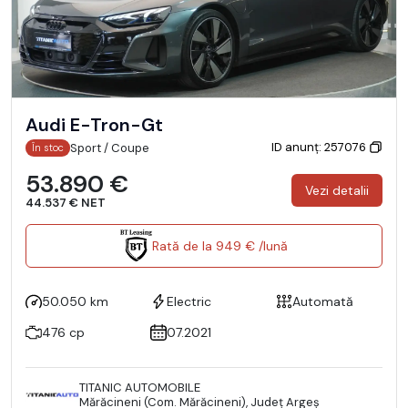
Audi E-Tron-Gt
ID anunț: 257076
Sport / Coupe
În stoc
53.890 €
Vezi detalii
44.537 € NET
Rată de la 949 € /lună
50.050 km
Electric
Automată
476 cp
07.2021
TITANIC AUTOMOBILE
Mărăcineni (Com. Mărăcineni), Județ Argeş