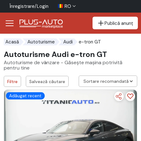
Înregistrare/Login
RO
Publică anunț
Mergi direct la butonul de accesibilitate
Mergi direct la conținutul principal
e-tron GT
Acasă
Autoturisme
Audi
Autoturisme Audi e-tron GT
Autoturisme de vânzare - Găsește mașina potrivită
pentru tine
Filtre
Salvează căutare
Adăugat recent