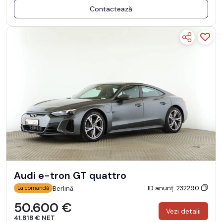
Contactează
Audi e-tron GT quattro
ID anunț: 232290
Berlină
La comandă
50.600 €
Vezi detalii
41.818 € NET