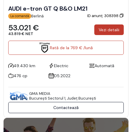
AUDI e-tron GT Q B&O LM21
ID anunț: 308398
Berlină
La comandă
53.021 €
Vezi detalii
43.819 € NET
Rată de la 769 € /lună
49.430 km
Electric
Automată
476 cp
05.2022
GMA MEDIA
Bucureşti Sectorul 1, Județ București
Contactează