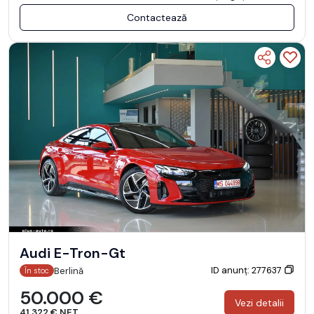
Contactează
Audi E-Tron-Gt
ID anunț: 277637
Berlină
În stoc
50.000 €
Vezi detalii
41.322 € NET