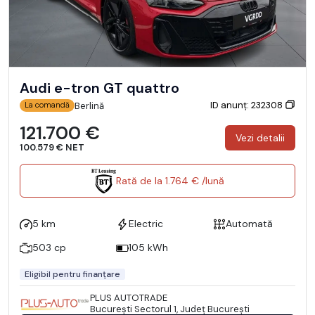
Audi e-tron GT quattro
ID anunț: 232308
Berlină
La comandă
121.700 €
Vezi detalii
100.579 € NET
Rată de la 1.764 € /lună
5 km
Electric
Automată
503 cp
105 kWh
Eligibil pentru finanțare
PLUS AUTOTRADE
Bucureşti Sectorul 1, Județ București