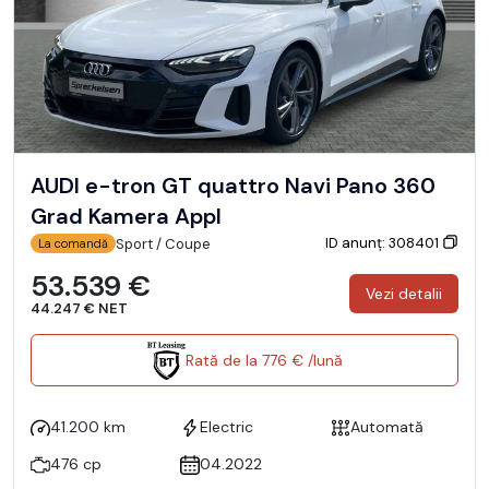
AUDI e-tron GT quattro Navi Pano 360
Grad Kamera Appl
ID anunț: 308401
Sport / Coupe
La comandă
53.539 €
Vezi detalii
44.247 € NET
Rată de la 776 € /lună
41.200 km
Electric
Automată
476 cp
04.2022