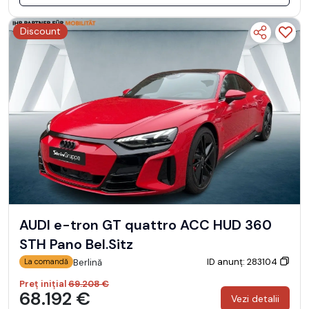
Discount
AUDI e-tron GT quattro ACC HUD 360
STH Pano Bel.Sitz
ID anunț: 283104
Berlină
La comandă
Preț inițial
69.208 €
68.192 €
Vezi detalii