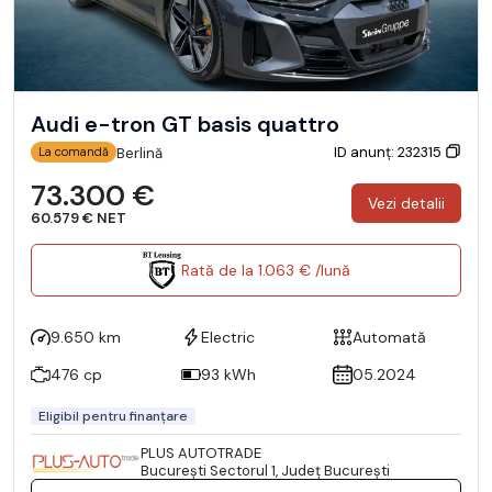
Audi e-tron GT basis quattro
ID anunț: 232315
Berlină
La comandă
73.300 €
Vezi detalii
60.579 € NET
Rată de la 1.063 € /lună
9.650 km
Electric
Automată
476 cp
93 kWh
05.2024
Eligibil pentru finanțare
PLUS AUTOTRADE
Bucureşti Sectorul 1, Județ București