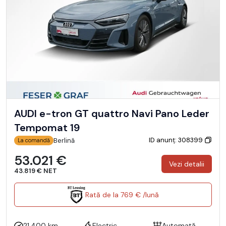
AUDI e-tron GT quattro Navi Pano Leder
Tempomat 19
ID anunț: 308399
Berlină
La comandă
53.021 €
Vezi detalii
43.819 € NET
Rată de la 769 € /lună
21.400 km
Electric
Automată