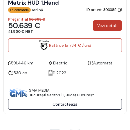
Matrix HUD 1.Hand
ID anunț: 303385
Berlină
La comandă
Preț inițial
50.693 €
50.639 €
Vezi detalii
41.850 € NET
Rată de la 734 € /lună
91.446 km
Electric
Automată
530 cp
11.2022
GMA MEDIA
Bucureşti Sectorul 1, Județ București
Contactează