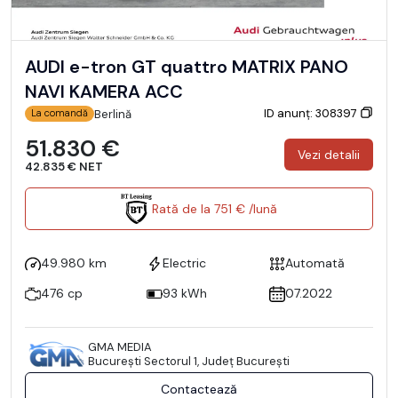
AUDI e-tron GT quattro MATRIX PANO
NAVI KAMERA ACC
ID anunț: 308397
Berlină
La comandă
51.830 €
Vezi detalii
42.835 € NET
Rată de la 751 € /lună
49.980 km
Electric
Automată
476 cp
93 kWh
07.2022
GMA MEDIA
Bucureşti Sectorul 1, Județ București
Contactează