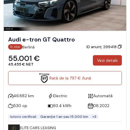
Audi e-tron GT Quattro
ID anunț: 299418
Berlină
În stoc
55.001 €
Vezi detalii
45.455 € NET
Rată de la 797 € /lună
46.882 km
Electric
Automată
530 cp
93.4 kWh
08.2022
Istoric verificat
Garanție 1 an sau 15.000 km
+3
ELITE CARS LEASING