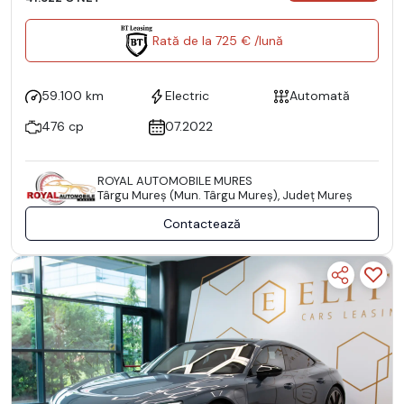
Rată de la 725 € /lună
59.100 km
Electric
Automată
476 cp
07.2022
ROYAL AUTOMOBILE MURES
Târgu Mureş (Mun. Târgu Mureş), Județ Mureş
Contactează