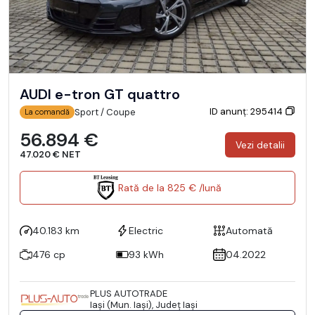
AUDI e-tron GT quattro
ID anunț: 295414
Sport / Coupe
La comandă
56.894 €
Vezi detalii
47.020 € NET
Rată de la 825 € /lună
40.183 km
Electric
Automată
476 cp
93 kWh
04.2022
PLUS AUTOTRADE
Iaşi (Mun. Iaşi), Județ Iaşi