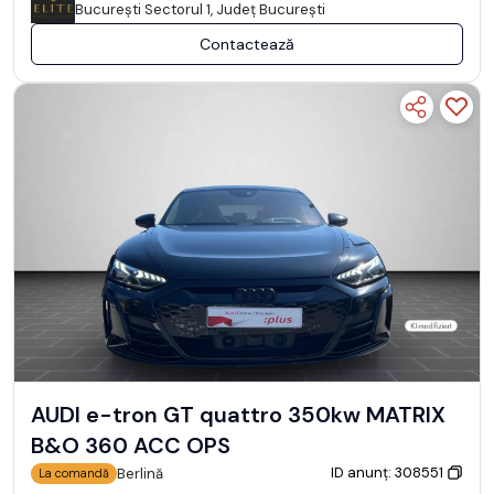
Bucureşti Sectorul 1, Județ București
Contactează
AUDI e-tron GT quattro 350kw MATRIX
B&O 360 ACC OPS
ID anunț: 308551
Berlină
La comandă