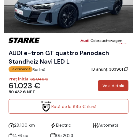
AUDI e-tron GT quattro Panodach
Standheiz Navi LED L
ID anunț: 303901
Berlină
La comandă
Preț inițial
62.040 €
61.023 €
Vezi detalii
50.432 € NET
Rată de la 885 € /lună
29.100 km
Electric
Automată
476 cp
05.2023