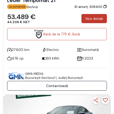
Leder Tempomat 21
ID anunț: 308400
Berlină
La comandă
53.489 €
Vezi detalii
44.206 € NET
Rată de la 775 € /lună
27.600 km
Electric
Automată
476 cp
93 kWh
11.2023
GMA MEDIA
Bucureşti Sectorul 1, Județ București
Contactează