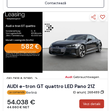
Contactează
AUDI e-tron GT quattro LED Pano 21Z
ID anunț: 268489
Berlină
La comandă
54.038 €
Vezi detalii
44.660 € NET