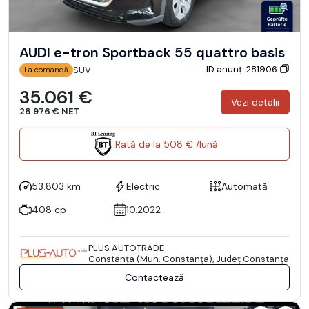
AUDI e-tron Sportback 55 quattro basis
ID anunț: 281906
SUV
La comandă
35.061 €
Vezi detalii
28.976 € NET
Rată de la 508 € /lună
53.803 km
Electric
Automată
408 cp
10.2022
PLUS AUTOTRADE
Constanţa (Mun. Constanţa), Județ Constanţa
Contactează