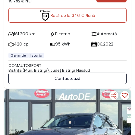
19.752 € NET
Rată de la 346 € /lună
151.200 km
Electric
Automată
420 cp
95 kWh
06.2022
Garantie
Istoric
COMAUTOSPORT
Bistriţa (Mun. Bistriţa), Județ Bistriţa Năsăud
Contactează