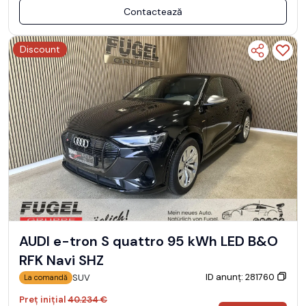
Contactează
Discount
AUDI e-tron S quattro 95 kWh LED B&O
RFK Navi SHZ
ID anunț: 281760
SUV
La comandă
Preț inițial
40.234 €