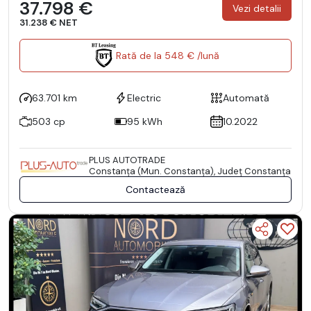
37.798 €
Vezi detalii
31.238 € NET
Rată de la 548 € /lună
63.701 km
Electric
Automată
503 cp
95 kWh
10.2022
PLUS AUTOTRADE
Constanţa (Mun. Constanţa), Județ Constanţa
Contactează