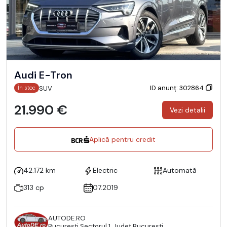
Audi E-Tron
ID anunț: 302864
SUV
În stoc
21.990 €
Vezi detalii
Aplică pentru credit
42.172 km
Electric
Automată
313 cp
07.2019
AUTODE.RO
Bucureşti Sectorul 1, Județ București