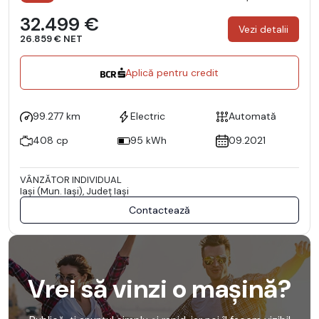
32.499 €
Vezi detalii
26.859 € NET
Aplică pentru credit
99.277 km
Electric
Automată
408 cp
95 kWh
09.2021
VÂNZĂTOR INDIVIDUAL
Iaşi (Mun. Iaşi), Județ Iaşi
Contactează
Vrei să vinzi o mașină?