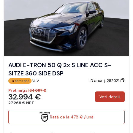
AUDI E-TRON 50 Q 2x S LINE ACC S-
SITZE 360 SIDE DSP
ID anunț: 282021
SUV
La comandă
Preț inițial
34.097 €
32.994 €
Vezi detalii
27.268 € NET
Rată de la 478 € /lună