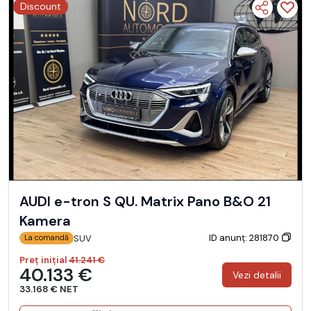
Discount
AUDI e-tron S QU. Matrix Pano B&O 21
Kamera
ID anunț: 281870
SUV
La comandă
Preț inițial
41.241 €
40.133 €
Vezi detalii
33.168 € NET