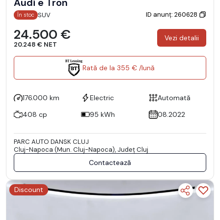
Audi e Tron
ID anunț: 260628
SUV
În stoc
24.500 €
Vezi detalii
20.248 € NET
Rată de la 355 € /lună
176.000 km
Electric
Automată
408 cp
95 kWh
08.2022
PARC AUTO DANSK CLUJ
Cluj-Napoca (Mun. Cluj-Napoca), Județ Cluj
Contactează
Discount