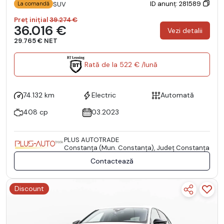
ID anunț: 281589
SUV
La comandă
Preț inițial
39.274 €
36.016 €
Vezi detalii
29.765 € NET
Rată de la 522 € /lună
74.132 km
Electric
Automată
408 cp
03.2023
PLUS AUTOTRADE
Constanţa (Mun. Constanţa), Județ Constanţa
Contactează
Discount