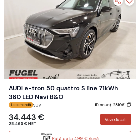
AUDI e-tron 50 quattro S line 71kWh
360 LED Navi B&O
ID anunț: 281961
SUV
La comandă
34.443 €
Vezi detalii
28.465 € NET
Rată de la 499 € /lună