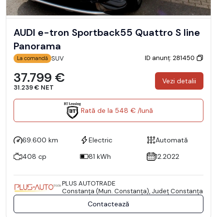
AUDI e-tron Sportback55 Quattro S line
Panorama
ID anunț: 281450
SUV
La comandă
37.799 €
Vezi detalii
31.239 € NET
Rată de la 548 € /lună
69.600 km
Electric
Automată
408 cp
81 kWh
12.2022
PLUS AUTOTRADE
Constanţa (Mun. Constanţa), Județ Constanţa
Contactează