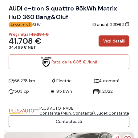
AUDI e-tron S quattro 95kWh Matrix
HuD 360 Bang&Oluf
ID anunț: 281968
SUV
La comandă
Preț inițial
43.284 €
41.708 €
Vezi detalii
34.469 € NET
Rată de la 605 € /lună
66.278 km
Electric
Automată
503 cp
95 kWh
11.2022
PLUS AUTOTRADE
Constanţa (Mun. Constanţa), Județ Constanţa
Contactează