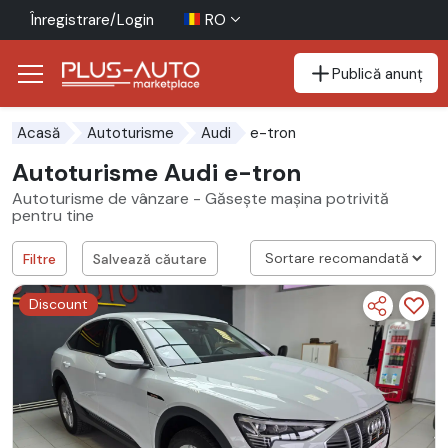
Înregistrare/Login
RO
Publică anunț
Mergi direct la butonul de accesibilitate
Mergi direct la conținutul principal
e-tron
Acasă
Autoturisme
Audi
Autoturisme Audi e-tron
Autoturisme de vânzare - Găsește mașina potrivită
pentru tine
Filtre
Salvează căutare
Discount