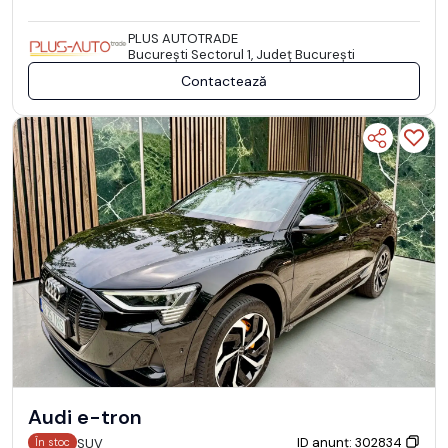
PLUS AUTOTRADE
Bucureşti Sectorul 1, Județ București
Contactează
Audi e-tron
ID anunț: 302834
SUV
În stoc