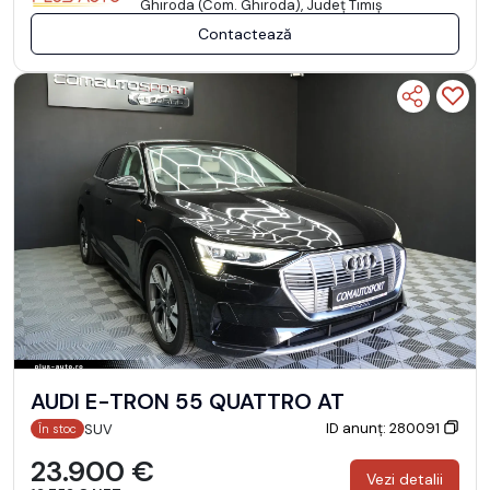
Ghiroda (Com. Ghiroda), Județ Timiş
Contactează
AUDI E-TRON 55 QUATTRO AT
ID anunț: 280091
SUV
În stoc
23.900 €
Vezi detalii