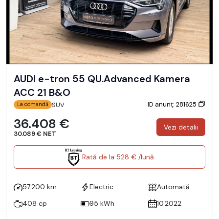
AUDI e-tron 55 QU.Advanced Kamera
ACC 21 B&O
ID anunț: 281625
SUV
La comandă
36.408 €
Vezi detalii
30.089 € NET
Rată de la 528 € /lună
57.200 km
Electric
Automată
408 cp
95 kWh
10.2022