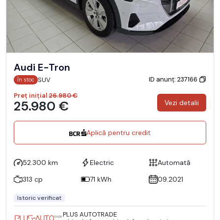
Audi E-Tron
ID anunț: 237166
SUV
În stoc
Preț inițial
26.980 €
25.980 €
Vezi detalii
Aplică pentru credit
52.300 km
Electric
Automată
313 cp
71 kWh
09.2021
Istoric verificat
PLUS AUTOTRADE