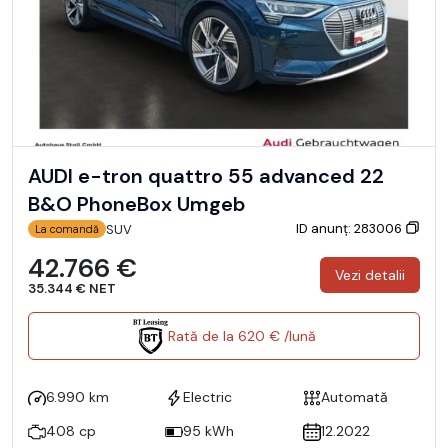
AUDI e-tron quattro 55 advanced 22
B&O PhoneBox Umgeb
ID anunț: 283006
SUV
La comandă
42.766 €
Vezi detalii
35.344 € NET
Rată de la 620 € /lună
6.990 km
Electric
Automată
408 cp
95 kWh
12.2022