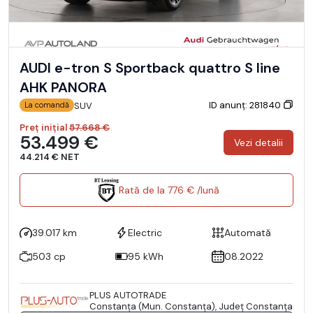
AUDI e-tron S Sportback quattro S line
AHK PANORA
ID anunț: 281840
SUV
La comandă
Preț inițial
57.668 €
53.499 €
Vezi detalii
44.214 € NET
Rată de la 776 € /lună
39.017 km
Electric
Automată
503 cp
95 kWh
08.2022
PLUS AUTOTRADE
Constanţa (Mun. Constanţa), Județ Constanţa