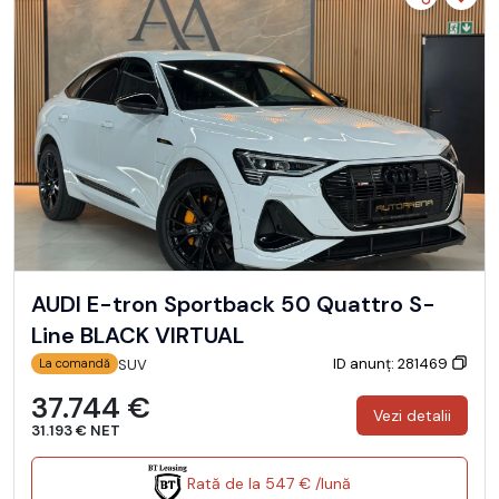
AUDI E-tron Sportback 50 Quattro S-
Line BLACK VIRTUAL
ID anunț: 281469
SUV
La comandă
37.744 €
Vezi detalii
31.193 € NET
Rată de la 547 € /lună