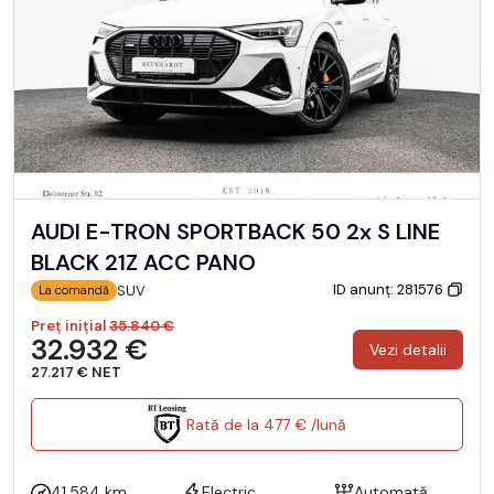
AUDI E-TRON SPORTBACK 50 2x S LINE
BLACK 21Z ACC PANO
ID anunț: 281576
SUV
La comandă
Preț inițial
35.840 €
32.932 €
Vezi detalii
27.217 € NET
Rată de la 477 € /lună
41.584 km
Electric
Automată