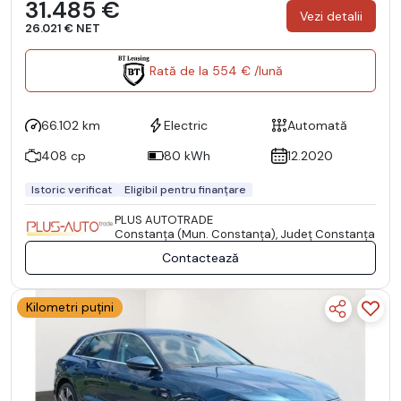
31.485 €
Vezi detalii
26.021 € NET
Rată de la 554 € /lună
66.102 km
Electric
Automată
408 cp
80 kWh
12.2020
Istoric verificat
Eligibil pentru finanțare
PLUS AUTOTRADE
Constanţa (Mun. Constanţa), Județ Constanţa
Contactează
Kilometri puțini