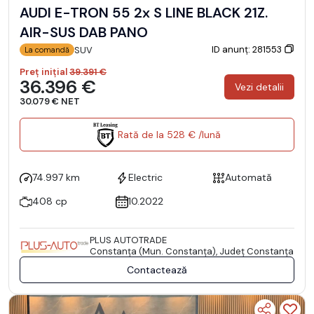
AUDI E-TRON 55 2x S LINE BLACK 21Z.
AIR-SUS DAB PANO
ID anunț: 281553
SUV
La comandă
Preț inițial
39.391 €
36.396 €
Vezi detalii
30.079 € NET
Rată de la 528 € /lună
74.997 km
Electric
Automată
408 cp
10.2022
PLUS AUTOTRADE
Constanţa (Mun. Constanţa), Județ Constanţa
Contactează