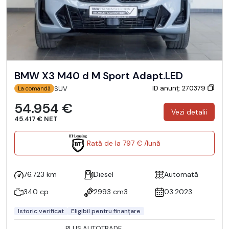
BMW X3 M40 d M Sport Adapt.LED
ID anunț: 270379
SUV
La comandă
54.954 €
Vezi detalii
45.417 € NET
Rată de la 797 € /lună
76.723 km
Diesel
Automată
340 cp
2993 cm3
03.2023
Istoric verificat
Eligibil pentru finanțare
PLUS AUTOTRADE