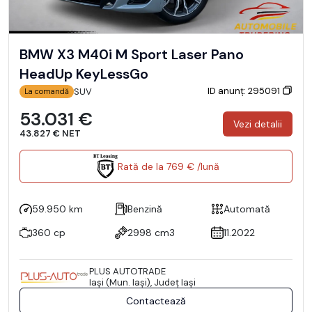
BMW X3 M40i M Sport Laser Pano
HeadUp KeyLessGo
ID anunț: 295091
SUV
La comandă
53.031 €
Vezi detalii
43.827 € NET
Rată de la 769 € /lună
59.950 km
Benzină
Automată
360 cp
2998 cm3
11.2022
PLUS AUTOTRADE
Iaşi (Mun. Iaşi), Județ Iaşi
Contactează