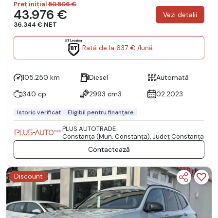
Preț inițial
50.506 €
43.976 €
Vezi detalii
36.344 € NET
Rată de la 637 € /lună
105.250 km
Diesel
Automată
340 cp
2993 cm3
02.2023
Istoric verificat
Eligibil pentru finanțare
PLUS AUTOTRADE
Constanţa (Mun. Constanţa), Județ Constanţa
Contactează
Discount