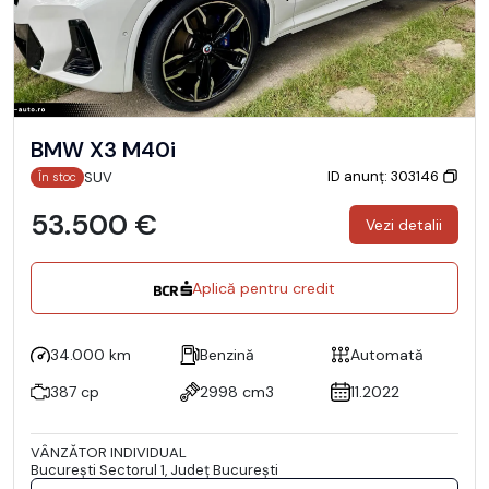
BMW X3 M40i
ID anunț: 303146
SUV
În stoc
53.500 €
Vezi detalii
Aplică pentru credit
34.000 km
Benzină
Automată
387 cp
2998 cm3
11.2022
VÂNZĂTOR INDIVIDUAL
Bucureşti Sectorul 1, Județ București