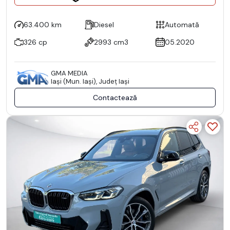
63.400 km
Diesel
Automată
326 cp
2993 cm3
05.2020
GMA MEDIA
Iaşi (Mun. Iaşi), Județ Iaşi
Contactează