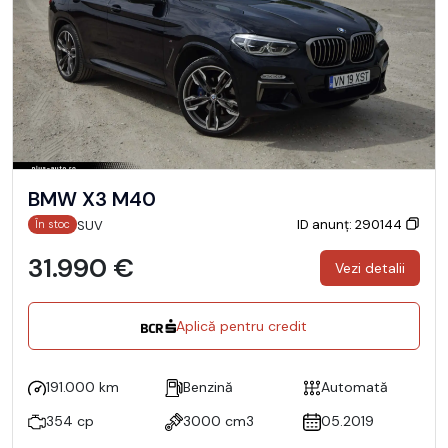
BMW X3 M40
ID anunț: 290144
SUV
În stoc
31.990 €
Vezi detalii
Aplică pentru credit
191.000 km
Benzină
Automată
354 cp
3000 cm3
05.2019