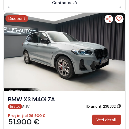
Contactează
Discount
BMW X3 M40i ZA
ID anunț: 238832
SUV
În stoc
Preț inițial
56.900 €
51.900 €
Vezi detalii