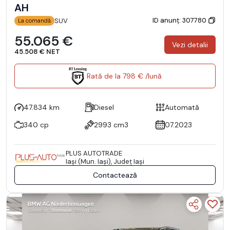
AH
ID anunț: 307780
SUV
La comandă
55.065 €
Vezi detalii
45.508 € NET
Rată de la 798 € /lună
47.834 km
Diesel
Automată
340 cp
2993 cm3
07.2023
PLUS AUTOTRADE
Iaşi (Mun. Iaşi), Județ Iaşi
Contactează