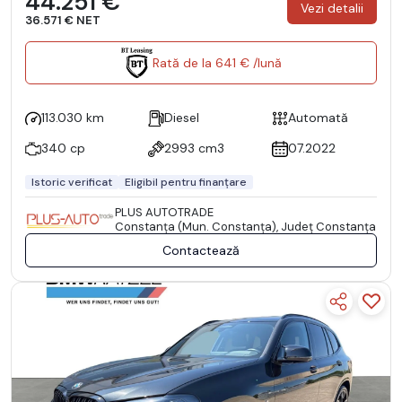
44.251 €
Vezi detalii
36.571 € NET
Rată de la 641 € /lună
113.030 km
Diesel
Automată
340 cp
2993 cm3
07.2022
Istoric verificat
Eligibil pentru finanțare
PLUS AUTOTRADE
Constanţa (Mun. Constanţa), Județ Constanţa
Contactează