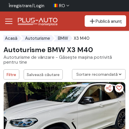
Înregistrare/Login
RO
Publică anunț
Mergi direct la butonul de accesibilitate
Mergi direct la conținutul principal
X3 M40
Acasă
Autoturisme
BMW
Autoturisme BMW X3 M40
Autoturisme de vânzare - Găsește mașina potrivită
pentru tine
Filtre
Salvează căutare