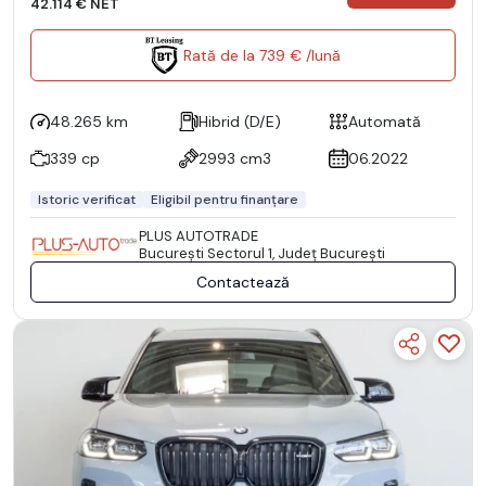
42.114 € NET
Rată de la 739 € /lună
48.265 km
Hibrid (D/E)
Automată
339 cp
2993 cm3
06.2022
Istoric verificat
Eligibil pentru finanțare
PLUS AUTOTRADE
Bucureşti Sectorul 1, Județ București
Contactează