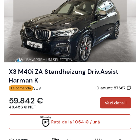
X3 M40i ZA Standheizung Driv.Assist
Harman K
ID anunț: 87667
SUV
La comandă
59.842 €
Vezi detalii
49.456 € NET
Rată de la 1.054 € /lună