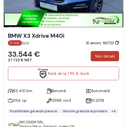
BMW X3 Xdrive M40i
ID anunț: 162723
SUV
În stoc
33.544 €
Vezi detalii
27.722 € NET
Rată de la 1.115 € /lună
85.451 km
Benzină
Automată
354 cp
2998 cm3
10.2018
Posibilitate garantie pana la...
Revizie gratuita la predare
+4
NICODEM SRL
Slatina (Mun. Slatina), Județ Olt