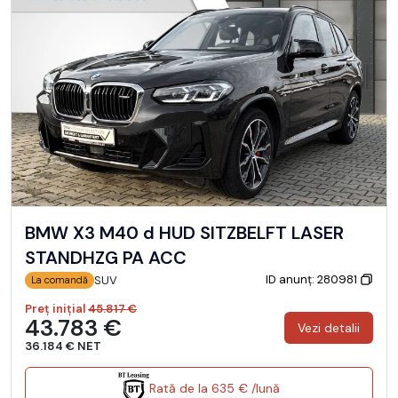
BMW X3 M40 d HUD SITZBELFT LASER
STANDHZG PA ACC
ID anunț: 280981
SUV
La comandă
Preț inițial
45.817 €
43.783 €
Vezi detalii
36.184 € NET
Rată de la 635 € /lună