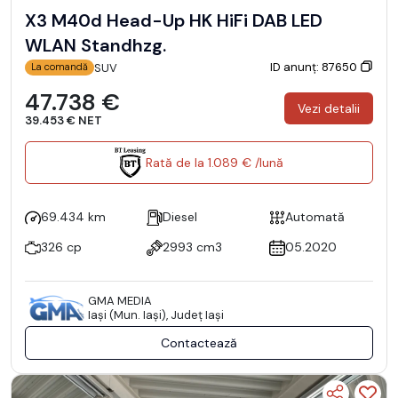
X3 M40d Head-Up HK HiFi DAB LED
WLAN Standhzg.
ID anunț: 87650
SUV
La comandă
47.738 €
Vezi detalii
39.453 € NET
Rată de la 1.089 € /lună
69.434 km
Diesel
Automată
326 cp
2993 cm3
05.2020
GMA MEDIA
Iaşi (Mun. Iaşi), Județ Iaşi
Contactează