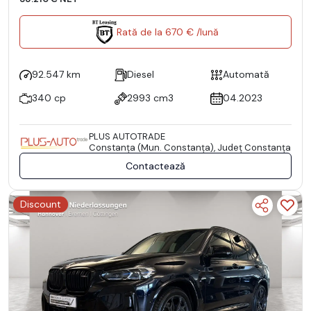
Rată de la 670 € /lună
92.547 km
Diesel
Automată
340 cp
2993 cm3
04.2023
PLUS AUTOTRADE
Constanţa (Mun. Constanţa), Județ Constanţa
Contactează
Discount