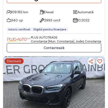
109.192 km
Diesel
Automată
340 cp
2993 cm3
10.2022
Istoric verificat
Eligibil pentru finanțare
PLUS AUTOTRADE
Constanţa (Mun. Constanţa), Județ Constanţa
Contactează
Discount