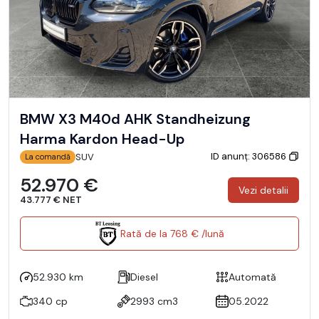
BMW X3 M40d AHK Standheizung
Harma Kardon Head-Up
ID anunț: 306586
SUV
La comandă
52.970 €
Vezi detalii
43.777 € NET
Rată de la 768 € /lună
52.930 km
Diesel
Automată
340 cp
2993 cm3
05.2022