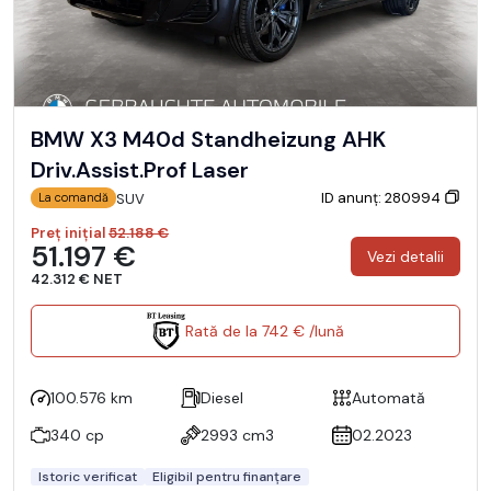
BMW X3 M40d Standheizung AHK
Driv.Assist.Prof Laser
ID anunț: 280994
SUV
La comandă
Preț inițial
52.188 €
51.197 €
Vezi detalii
42.312 € NET
Rată de la 742 € /lună
100.576 km
Diesel
Automată
340 cp
2993 cm3
02.2023
Istoric verificat
Eligibil pentru finanțare