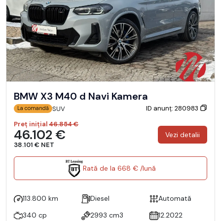
BMW X3 M40 d Navi Kamera
ID anunț: 280983
SUV
La comandă
Preț inițial
46.854 €
46.102 €
Vezi detalii
38.101 € NET
Rată de la 668 € /lună
113.800 km
Diesel
Automată
340 cp
2993 cm3
12.2022