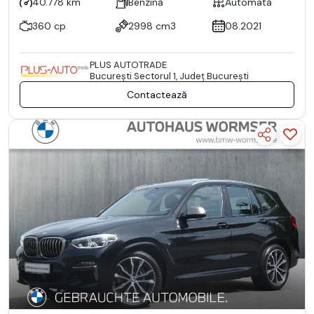
40.778 km
Benzină
Automată
360 cp
2998 cm3
08.2021
PLUS AUTOTRADE
Bucureşti Sectorul 1, Județ București
Contactează