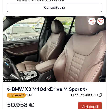
Contactează
✨ BMW X3 M40d xDrive M Sport ✨
ID anunț: 309999
SUV
La comandă
50.958 €
Vezi detalii