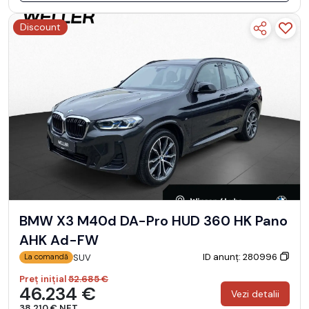
Discount
BMW X3 M40d DA-Pro HUD 360 HK Pano
AHK Ad-FW
ID anunț: 280996
SUV
La comandă
Preț inițial
52.685 €
46.234 €
Vezi detalii
38.210 € NET