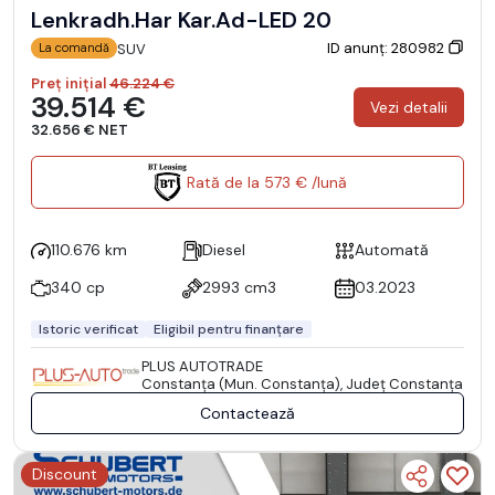
Lenkradh.Har Kar.Ad-LED 20
ID anunț: 280982
SUV
La comandă
Preț inițial
46.224 €
39.514 €
Vezi detalii
32.656 € NET
Rată de la 573 € /lună
110.676 km
Diesel
Automată
340 cp
2993 cm3
03.2023
Istoric verificat
Eligibil pentru finanțare
PLUS AUTOTRADE
Constanţa (Mun. Constanţa), Județ Constanţa
Contactează
Discount