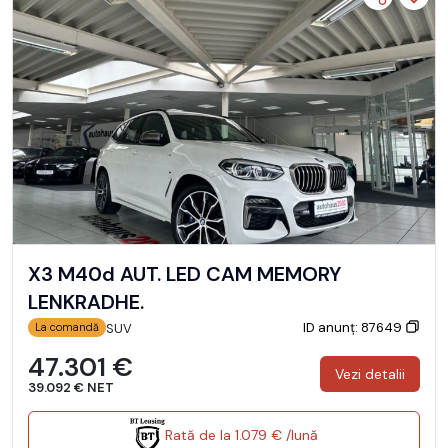
X3 M40d AUT. LED CAM MEMORY
LENKRADHE.
ID anunț: 87649
SUV
La comandă
47.301 €
Vezi detalii
39.092 € NET
Rată de la 1.079 € /lună