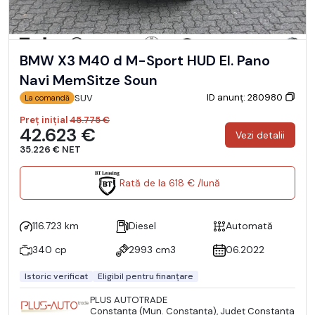
BMW X3 M40 d M-Sport HUD El. Pano
Navi MemSitze Soun
ID anunț: 280980
SUV
La comandă
Preț inițial
45.775 €
42.623 €
Vezi detalii
35.226 € NET
Rată de la 618 € /lună
116.723 km
Diesel
Automată
340 cp
2993 cm3
06.2022
Istoric verificat
Eligibil pentru finanțare
PLUS AUTOTRADE
Constanţa (Mun. Constanţa), Județ Constanţa