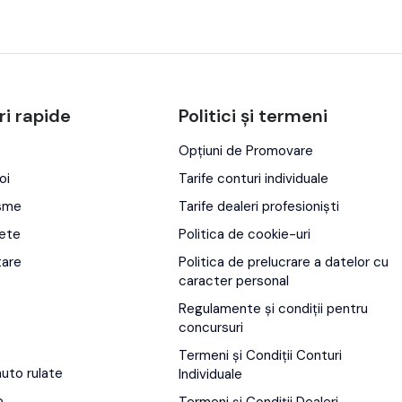
ri rapide
Politici și termeni
Opțiuni de Promovare
oi
Tarife conturi individuale
isme
Tarife dealeri profesioniști
ete
Politica de cookie-uri
tare
Politica de prelucrare a datelor cu
caracter personal
Regulamente și condiții pentru
concursuri
Termeni și Condiții Conturi
auto rulate
Individuale
o