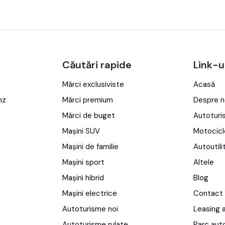
Căutări rapide
Link-u
Mărci exclusiviste
Acasă
nz
Mărci premium
Despre n
Mărci de buget
Autotur
Mașini SUV
Motocicl
Mașini de familie
Autoutili
Mașini sport
Altele
Mașini hibrid
Blog
Mașini electrice
Contact
Autoturisme noi
Leasing 
Autoturisme rulate
Parc aut