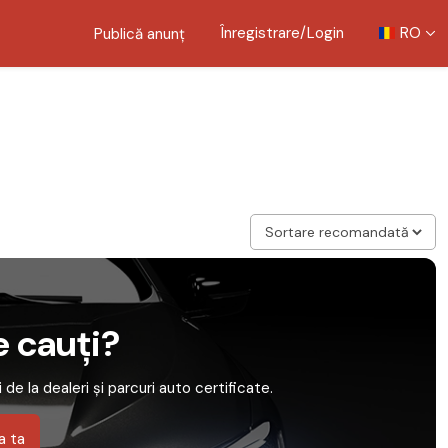
Înregistrare/Login
RO
Publică anunț
e cauți?
 de la dealeri și parcuri auto certificate.
a ta