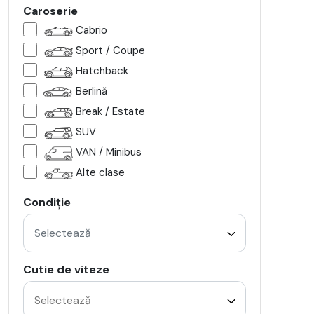
Caroserie
Cabrio
Sport / Coupe
Hatchback
Berlină
Break / Estate
SUV
VAN / Minibus
Alte clase
Condiție
Selectează
Cutie de viteze