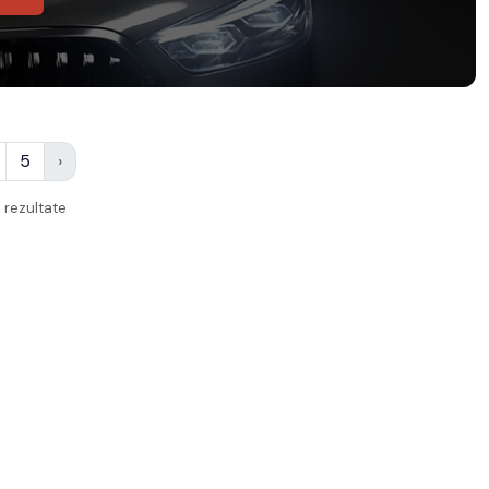
5
›
rezultate