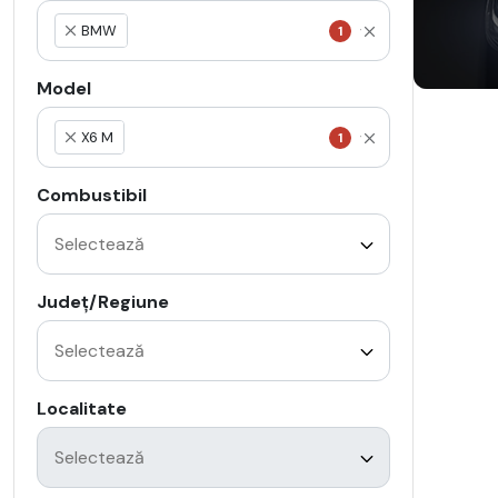
BMW
1
×
Model
X6 M
1
×
Combustibil
Județ/Regiune
Localitate