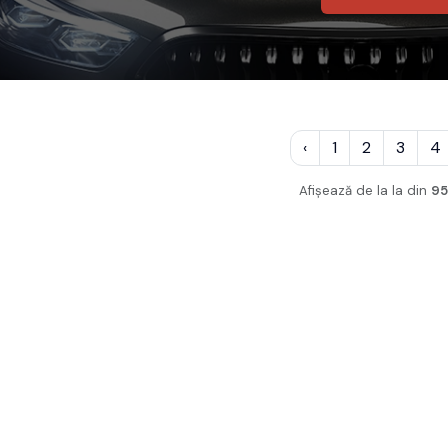
‹
1
2
3
4
Afișează de la
la
din
95