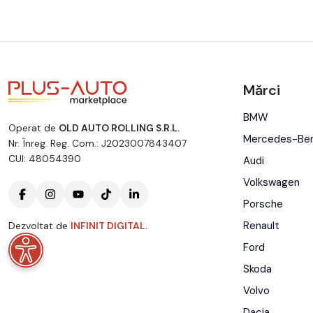
Mărci
BMW
Operat de
OLD AUTO ROLLING S.R.L.
Mercedes-Be
Nr. Înreg. Reg. Com.: J2023007843407
CUI: 48054390
Audi
Volkswagen
Porsche
Renault
Dezvoltat de
INFINIT DIGITAL
.
Ford
Skoda
Volvo
Dacia