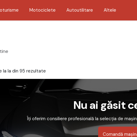
oturisme
Motociclete
Autoutilitare
Altele
tine
 la la din 95 rezultate
Nu ai găsit c
Îți oferim consiliere profesională la selecția de mașini
Comandă mașin