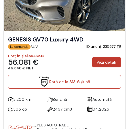
GENESIS GV70 Luxury 4WD
ID anunț: 235677
SUV
La comandă
Preț inițial
59.132 €
56.081 €
Vezi detalii
46.348 € NET
Rată de la 813 € /lună
3.200 km
Benzină
Automată
305 cp
2497 cm3
04.2025
PLUS AUTOTRADE