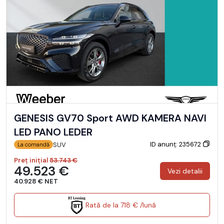
GENESIS GV70 Sport AWD KAMERA NAVI
LED PANO LEDER
ID anunț: 235672
SUV
La comandă
Preț inițial
53.743 €
49.523 €
Vezi detalii
40.928 € NET
Rată de la 718 € /lună