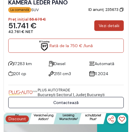
KAMERA LEDER PANO
ID anunț: 235673
SUV
La comandă
Preț inițial
55.675 €
51.741 €
Vezi detalii
42.761 € NET
Rată de la 750 € /lună
17.283 km
Diesel
Automată
201 cp
2151 cm3
11.2024
PLUS AUTOTRADE
Bucureşti Sectorul 1, Județ București
Contactează
Discount