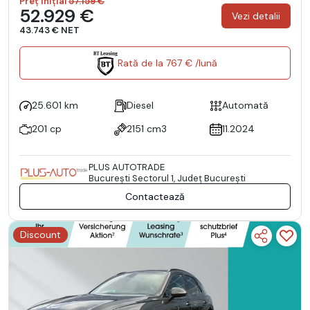
Preț inițial
57.159 €
52.929 €
Vezi detalii
43.743 € NET
Rată de la 767 € /lună
25.601 km
Diesel
Automată
201 cp
2151 cm3
11.2024
PLUS AUTOTRADE
Bucureşti Sectorul 1, Județ București
Contactează
Discount