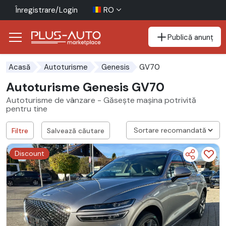
Înregistrare/Login
RO
Publică anunț
Mergi direct la butonul de accesibilitate
Mergi direct la conținutul principal
GV70
Acasă
Autoturisme
Genesis
Autoturisme Genesis GV70
Autoturisme de vânzare - Găsește mașina potrivită
pentru tine
Filtre
Salvează căutare
Discount