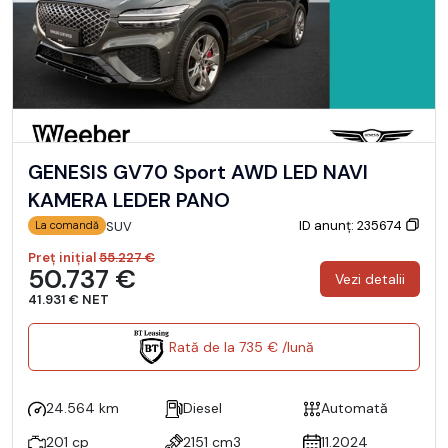
GENESIS GV70 Sport AWD LED NAVI
KAMERA LEDER PANO
ID anunț: 235674
SUV
La comandă
Preț inițial
55.227 €
50.737 €
Vezi detalii
41.931 € NET
Rată de la 735 € /lună
24.564 km
Diesel
Automată
201 cp
2151 cm3
11.2024