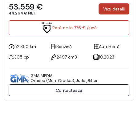
53.559 €
Vezi detalii
44.264 € NET
Rată de la 776 € /lună
52.350 km
Benzină
Automată
305 cp
2497 cm3
10.2023
GMA MEDIA
Oradea (Mun. Oradea), Județ Bihor
Contactează