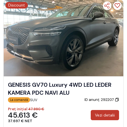
Discount
GENESIS GV70 Luxury 4WD LED LEDER
KAMERA PDC NAVI ALU
ID anunț: 292207
SUV
La comandă
Preț inițial
47.990 €
45.613 €
Vezi detalii
37.697 € NET