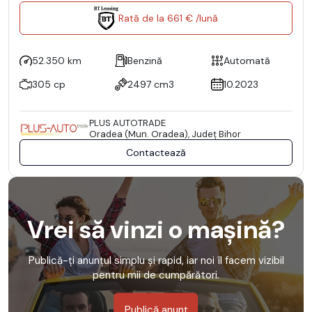
Rată de la 661 € /lună
52.350 km
Benzină
Automată
305 cp
2497 cm3
10.2023
PLUS AUTOTRADE
Oradea (Mun. Oradea), Județ Bihor
Contactează
Vrei să vinzi o mașină?
Publică-ți anunțul simplu și rapid, iar noi îl facem vizibil
pentru mii de cumpărători.
Publică anunț