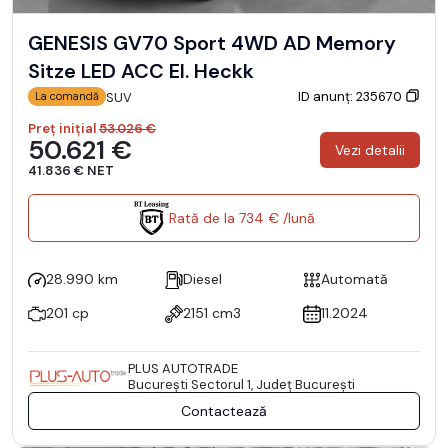
GENESIS GV70 Sport 4WD AD Memory
Sitze LED ACC El. Heckk
ID anunț: 235670
SUV
La comandă
Preț inițial
53.026 €
50.621 €
Vezi detalii
41.836 € NET
Rată de la 734 € /lună
28.990 km
Diesel
Automată
201 cp
2151 cm3
11.2024
PLUS AUTOTRADE
Bucureşti Sectorul 1, Județ București
Contactează