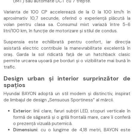
(iMT) sau automate DCT cu 7 trepte.
Varianta de 100 CP accelerează de la 0 la 100 km/h în
aproximativ 10,7 secunde, oferind o experiență plăcută la
volan pentru clasa sa. Consumul mixt variază între 5-6
litri/100 km, în funcție de motorizare și stilul de condus.
Suspensia este echilibrată pentru confort, iar direcția
asistată electric contribuie la manevrabilitate excelentă în
oraș. Garda la sol ridicată față de un hatchback clasic
permite urcarea ușoară pe borduri și o vizibilitate mai bună în
trafic.
Design urban și interior surprinzător de
spațios
Hyundai BAYON adoptă un stil modern și distinctiv, inspirat
de limbajul de design „Sensuous Sportiness” al mărcii.
Exterior
: linii clare, faruri subțiri LED, stopuri verticale în
formă de săgeată și o grilă frontală mare, care îi conferă
o prezență vizuală puternică.
Dimensiuni
: cu o lungime de 4,18 metri, BAYON este