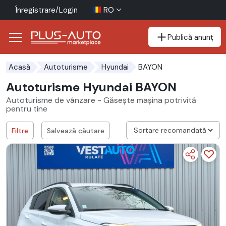
Înregistrare/Login
RO
Publică anunț
Mergi direct la butonul de accesibilitate
Mergi direct la conținutul principal
BAYON
Acasă
Autoturisme
Hyundai
Autoturisme Hyundai BAYON
Autoturisme de vânzare - Găsește mașina potrivită
pentru tine
Filtre
Salvează căutare