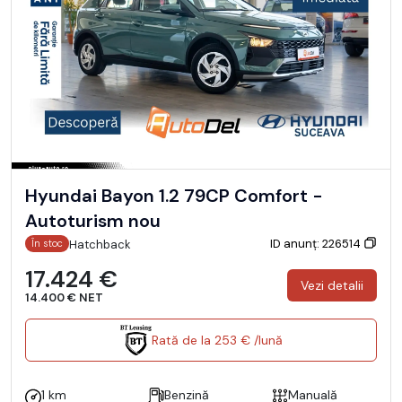
Hyundai Bayon 1.2 79CP Comfort -
Autoturism nou
ID anunț: 226514
Hatchback
În stoc
17.424 €
Vezi detalii
14.400 € NET
Rată de la 253 € /lună
1 km
Benzină
Manuală