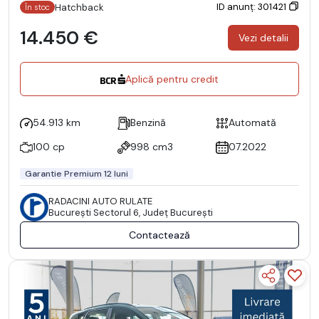
ID anunț: 301421
Hatchback
În stoc
14.450 €
Vezi detalii
Aplică pentru credit
54.913 km
Benzină
Automată
100 cp
998 cm3
07.2022
Garantie Premium 12 luni
RADACINI AUTO RULATE
Bucureşti Sectorul 6, Județ București
Contactează