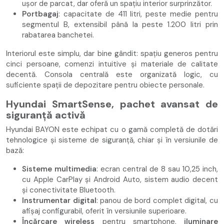
ușor de parcat, dar oferă un spațiu interior surprinzător.
Portbagaj
: capacitate de 411 litri, peste medie pentru
segmentul B, extensibil până la peste 1.200 litri prin
rabatarea banchetei.
Interiorul este simplu, dar bine gândit: spațiu generos pentru
cinci persoane, comenzi intuitive și materiale de calitate
decentă. Consola centrală este organizată logic, cu
suficiente spații de depozitare pentru obiecte personale.
Hyundai SmartSense, pachet avansat de
siguranță activă
Hyundai BAYON este echipat cu o gamă completă de dotări
tehnologice și sisteme de siguranță, chiar și în versiunile de
bază:
Sisteme multimedia
: ecran central de 8 sau 10,25 inch,
cu Apple CarPlay și Android Auto, sistem audio decent
și conectivitate Bluetooth.
Instrumentar digital
: panou de bord complet digital, cu
afișaj configurabil, oferit în versiunile superioare.
Încărcare wireless
pentru smartphone,
iluminare