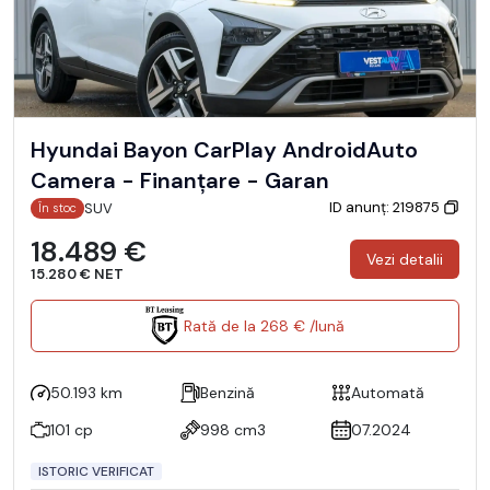
Hyundai Bayon CarPlay AndroidAuto
Camera - Finanțare - Garan
ID anunț: 219875
SUV
În stoc
18.489 €
Vezi detalii
15.280 € NET
Rată de la 268 € /lună
50.193 km
Benzină
Automată
101 cp
998 cm3
07.2024
ISTORIC VERIFICAT