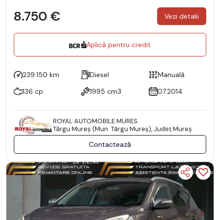
8.750 €
Vezi detalii
Aplică pentru credit
239.150 km
Diesel
Manuală
136 cp
1995 cm3
07.2014
ROYAL AUTOMOBILE MURES
Târgu Mureş (Mun. Târgu Mureş), Județ Mureş
Contactează