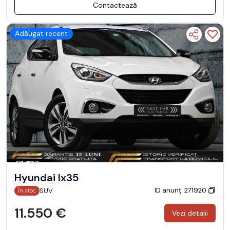
Contactează
Adăugat recent
Hyundai Ix35
ID anunț: 271920
SUV
În stoc
11.550 €
Vezi detalii