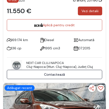
ID anunț: 257190
SUV
În stoc
11.550 €
Vezi detalii
Aplică pentru credit
169.174 km
Diesel
Automată
136 cp
1995 cm3
07.2015
NEXT CAR CLUJ NAPOCA
Cluj-Napoca (Mun. Cluj-Napoca), Județ Cluj
Contactează
Adăugat recent