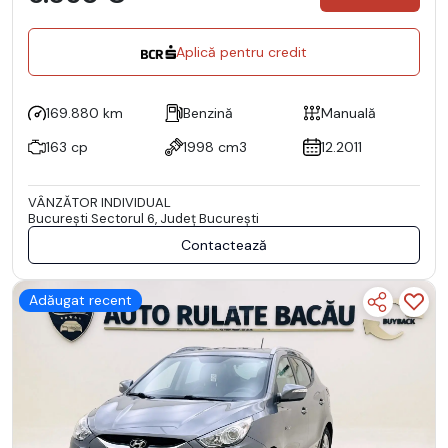
Aplică pentru credit
169.880 km
Benzină
Manuală
163 cp
1998 cm3
12.2011
VÂNZĂTOR INDIVIDUAL
Bucureşti Sectorul 6, Județ București
Contactează
Adăugat recent