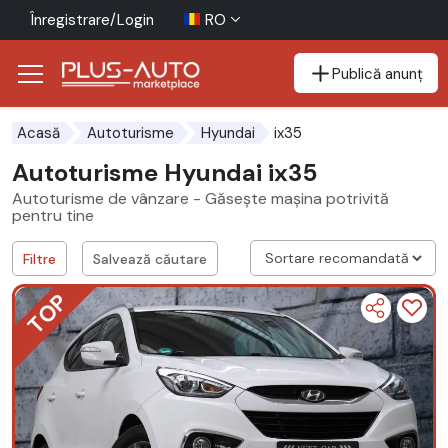
Înregistrare/Login
RO
Publică anunț
Mergi direct la butonul de accesibilitate
Mergi direct la conținutul principal
ix35
Acasă
Autoturisme
Hyundai
Autoturisme Hyundai ix35
Autoturisme de vânzare - Găsește mașina potrivită
pentru tine
Filtre
Salvează căutare
TOP