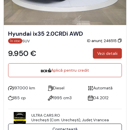
Hyundai ix35 2.0CRDi AWD
ID anunț: 246515
SUV
În stoc
9.950 €
Vezi detalii
Aplică pentru credit
197.000 km
Diesel
Automată
185 cp
1995 cm3
04.2012
ULTRA CARS.RO
Urecheşti (Com. Urecheşti), Județ Vrancea
Contactează