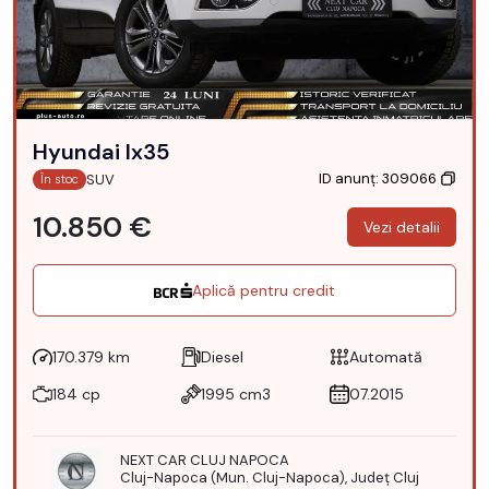
Hyundai Ix35
ID anunț: 309066
SUV
În stoc
10.850 €
Vezi detalii
Aplică pentru credit
170.379 km
Diesel
Automată
184 cp
1995 cm3
07.2015
NEXT CAR CLUJ NAPOCA
Cluj-Napoca (Mun. Cluj-Napoca), Județ Cluj