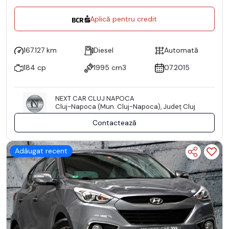
Aplică pentru credit
167.127 km
Diesel
Automată
184 cp
1995 cm3
07.2015
NEXT CAR CLUJ NAPOCA
Cluj-Napoca (Mun. Cluj-Napoca), Județ Cluj
Contactează
Adăugat recent