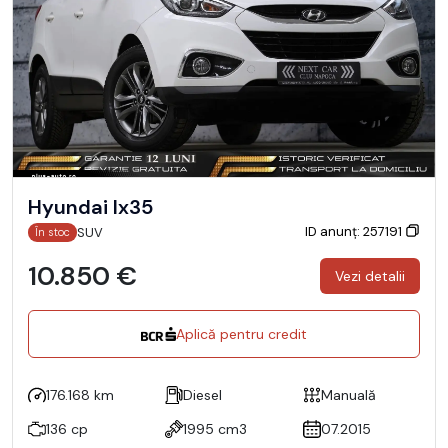
Hyundai Ix35
ID anunț: 257191
SUV
În stoc
10.850 €
Vezi detalii
Aplică pentru credit
176.168 km
Diesel
Manuală
136 cp
1995 cm3
07.2015