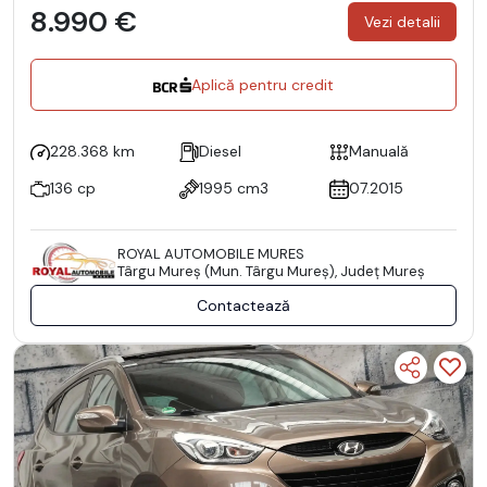
8.990 €
Vezi detalii
Aplică pentru credit
228.368 km
Diesel
Manuală
136 cp
1995 cm3
07.2015
ROYAL AUTOMOBILE MURES
Târgu Mureş (Mun. Târgu Mureş), Județ Mureş
Contactează