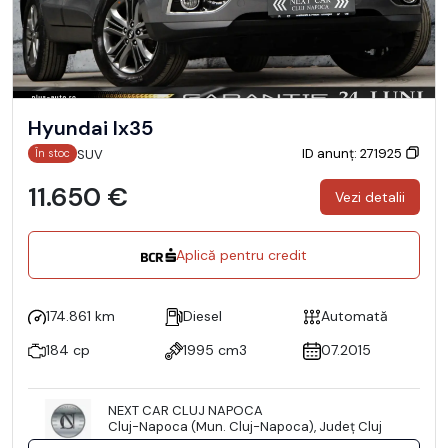
Hyundai Ix35
ID anunț: 271925
SUV
În stoc
11.650 €
Vezi detalii
Aplică pentru credit
174.861 km
Diesel
Automată
184 cp
1995 cm3
07.2015
NEXT CAR CLUJ NAPOCA
Cluj-Napoca (Mun. Cluj-Napoca), Județ Cluj