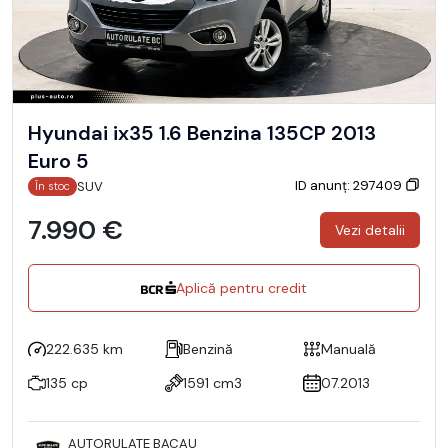
Hyundai ix35 1.6 Benzina 135CP 2013
Euro 5
ID anunț: 297409
SUV
În stoc
7.990 €
Vezi detalii
Aplică pentru credit
222.635 km
Benzină
Manuală
135 cp
1591 cm3
07.2013
AUTORULATE BACAU