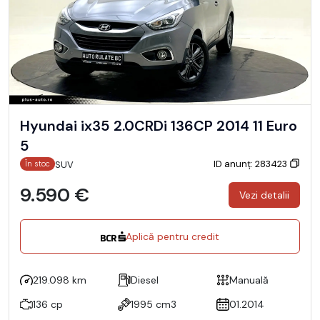
Hyundai ix35 2.0CRDi 136CP 2014 11 Euro
5
ID anunț: 283423
SUV
În stoc
9.590 €
Vezi detalii
Aplică pentru credit
219.098 km
Diesel
Manuală
136 cp
1995 cm3
01.2014