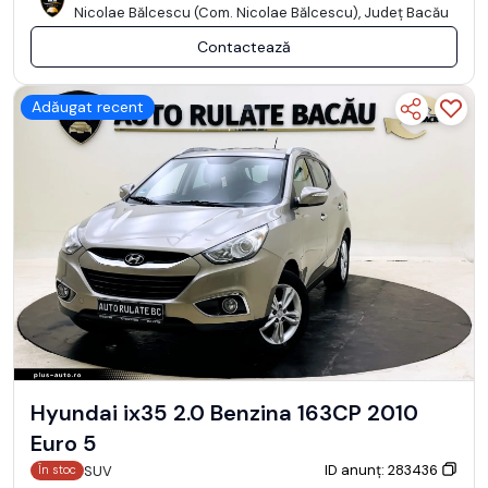
Nicolae Bălcescu (Com. Nicolae Bălcescu), Județ Bacău
Contactează
Adăugat recent
Hyundai ix35 2.0 Benzina 163CP 2010
Euro 5
ID anunț: 283436
SUV
În stoc