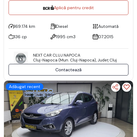
Aplică pentru credit
169.174 km
Diesel
Automată
136 cp
1995 cm3
07.2015
NEXT CAR CLUJ NAPOCA
Cluj-Napoca (Mun. Cluj-Napoca), Județ Cluj
Contactează
Adăugat recent