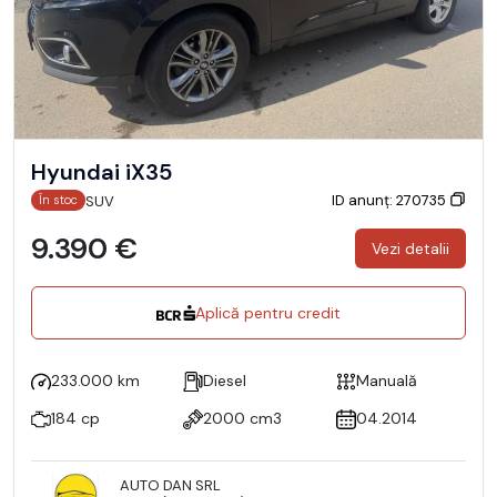
Hyundai iX35
ID anunț: 270735
SUV
În stoc
9.390 €
Vezi detalii
Aplică pentru credit
233.000 km
Diesel
Manuală
184 cp
2000 cm3
04.2014
AUTO DAN SRL