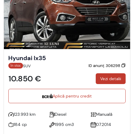
Hyundai Ix35
ID anunț: 306298
SUV
În stoc
10.850 €
Vezi detalii
Aplică pentru credit
123.993 km
Diesel
Manuală
184 cp
1995 cm3
07.2014