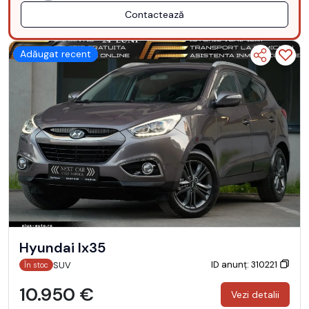
Contactează
Adăugat recent
Hyundai Ix35
ID anunț: 310221
SUV
În stoc
10.950 €
Vezi detalii