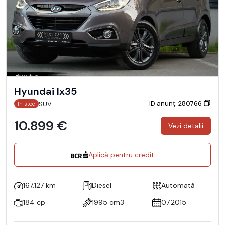
Hyundai Ix35
ID anunț: 280766
SUV
În stoc
10.899 €
Vezi detalii
Aplică pentru credit
167.127 km
Diesel
Automată
184 cp
1995 cm3
07.2015