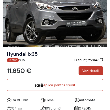
Hyundai Ix35
ID anunț: 258147
SUV
În stoc
11.650 €
Vezi detalii
Aplică pentru credit
174.861 km
Diesel
Automată
184 cp
1995 cm3
07.2015