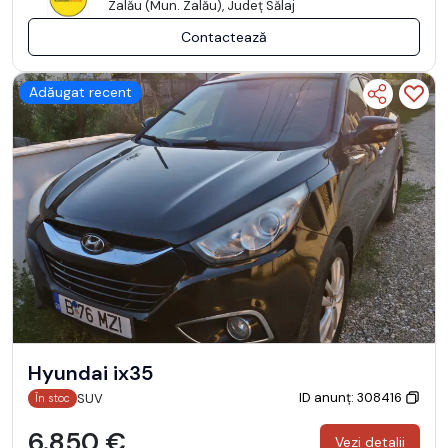
Zalău (Mun. Zalău), Județ Sălaj
Contactează
Adăugat recent
Hyundai ix35
ID anunț: 308416
SUV
În stoc
6.850 €
Vezi detalii