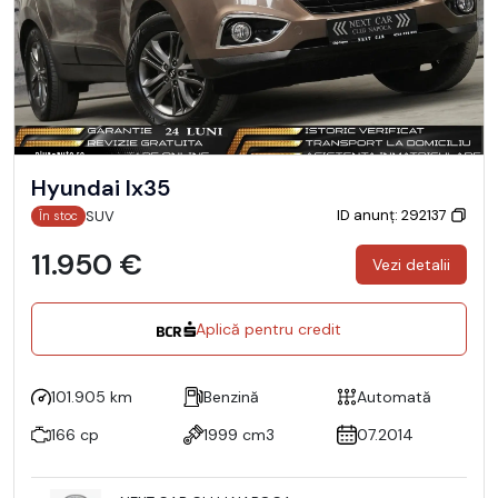
Hyundai Ix35
ID anunț: 292137
SUV
În stoc
11.950 €
Vezi detalii
Aplică pentru credit
101.905 km
Benzină
Automată
166 cp
1999 cm3
07.2014