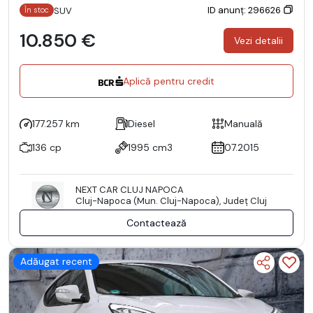
ID anunț: 296626
SUV
În stoc
10.850 €
Vezi detalii
Aplică pentru credit
177.257 km
Diesel
Manuală
136 cp
1995 cm3
07.2015
NEXT CAR CLUJ NAPOCA
Cluj-Napoca (Mun. Cluj-Napoca), Județ Cluj
Contactează
Adăugat recent