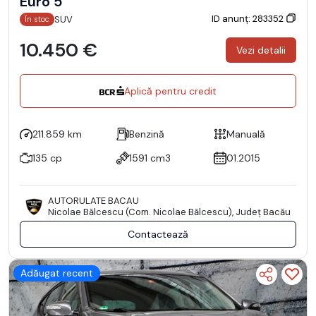
Euro 5
ID anunț: 283352
SUV
În stoc
10.450 €
Vezi detalii
Aplică pentru credit
211.859 km
Benzină
Manuală
135 cp
1591 cm3
01.2015
AUTORULATE BACAU
Nicolae Bălcescu (Com. Nicolae Bălcescu), Județ Bacău
Contactează
Adăugat recent