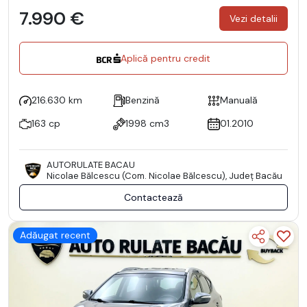
7.990 €
Vezi detalii
Aplică pentru credit
216.630 km
Benzină
Manuală
163 cp
1998 cm3
01.2010
AUTORULATE BACAU
Nicolae Bălcescu (Com. Nicolae Bălcescu), Județ Bacău
Contactează
Adăugat recent