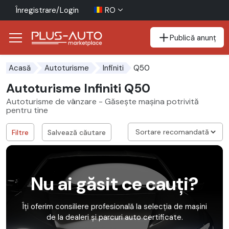
Înregistrare/Login
RO
Publică anunț
Mergi direct la butonul de accesibilitate
Mergi direct la conținutul principal
Q50
Acasă
Autoturisme
Infiniti
Autoturisme Infiniti Q50
Autoturisme de vânzare - Găsește mașina potrivită
pentru tine
Filtre
Salvează căutare
Nu ai găsit ce cauți?
Îți oferim consiliere profesională la selecția de mașini
de la dealeri și parcuri auto certificate.