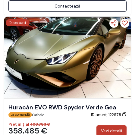
Contactează
Discount
Huracán EVO RWD Spyder Verde Gea
ID anunț: 122978
Cabrio
La comandă
Preț inițial
400.783 €
358.485 €
Vezi detalii