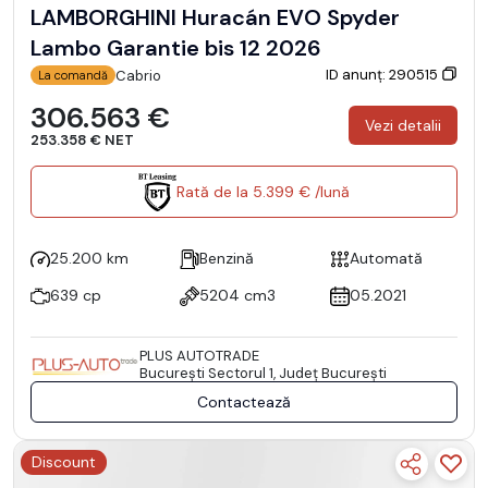
LAMBORGHINI Huracán EVO Spyder
Lambo Garantie bis 12 2026
ID anunț: 290515
Cabrio
La comandă
306.563 €
Vezi detalii
253.358 € NET
Rată de la 5.399 € /lună
25.200 km
Benzină
Automată
639 cp
5204 cm3
05.2021
PLUS AUTOTRADE
Bucureşti Sectorul 1, Județ București
Contactează
Discount