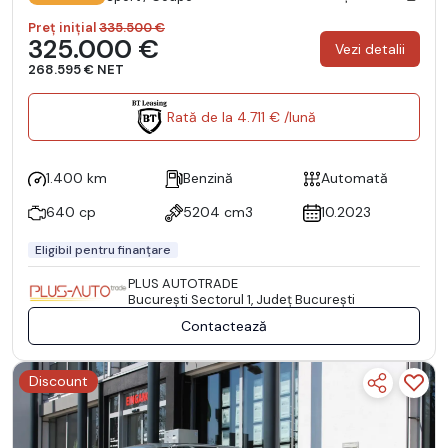
Preț inițial
335.500 €
325.000 €
Vezi detalii
268.595 € NET
Rată de la 4.711 € /lună
1.400 km
Benzină
Automată
640 cp
5204 cm3
10.2023
Eligibil pentru finanțare
PLUS AUTOTRADE
Bucureşti Sectorul 1, Județ București
Contactează
Discount