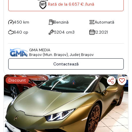
Rată de la 6.657 € /lună
450 km
Benzină
Automată
640 cp
5204 cm3
12.2021
GMA MEDIA
Braşov (Mun. Braşov), Județ Braşov
Contactează
Discount