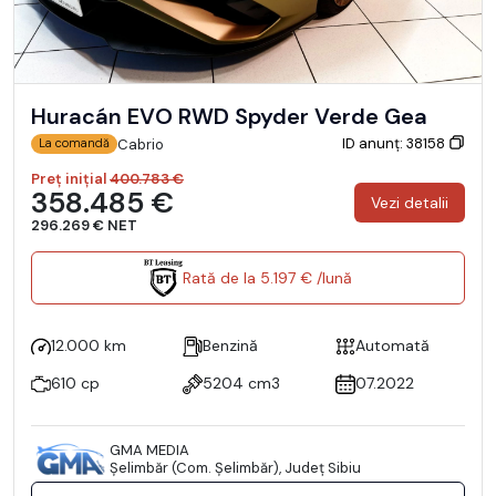
Huracán EVO RWD Spyder Verde Gea
ID anunț: 38158
Cabrio
La comandă
Preț inițial
400.783 €
358.485 €
Vezi detalii
296.269 € NET
Rată de la 5.197 € /lună
12.000 km
Benzină
Automată
610 cp
5204 cm3
07.2022
GMA MEDIA
Şelimbăr (Com. Şelimbăr), Județ Sibiu