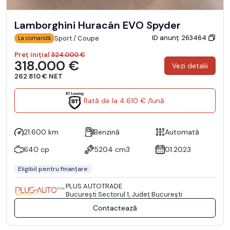
Lamborghini Huracán EVO Spyder
ID anunț: 263464
Sport / Coupe
La comandă
Preț inițial
324.000 €
318.000 €
Vezi detalii
262.810 € NET
Rată de la 4.610 € /lună
21.600 km
Benzină
Automată
640 cp
5204 cm3
01.2023
Eligibil pentru finanțare
PLUS AUTOTRADE
Bucureşti Sectorul 1, Județ București
Contactează