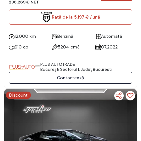
296.269 € NET
Rată de la 5.197 € /lună
12.000 km
Benzină
Automată
610 cp
5204 cm3
07.2022
PLUS AUTOTRADE
Bucureşti Sectorul 1, Județ București
Contactează
Discount