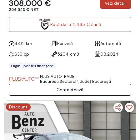
308.000 €
Vezi detalii
254.545 € NET
Rată de la 4.465 € /lună
6.412 km
Benzină
Automată
639 cp
5204 cm3
08.2024
Eligibil pentru finanțare
PLUS AUTOTRADE
Bucureşti Sectorul 1, Județ București
Contactează
Discount