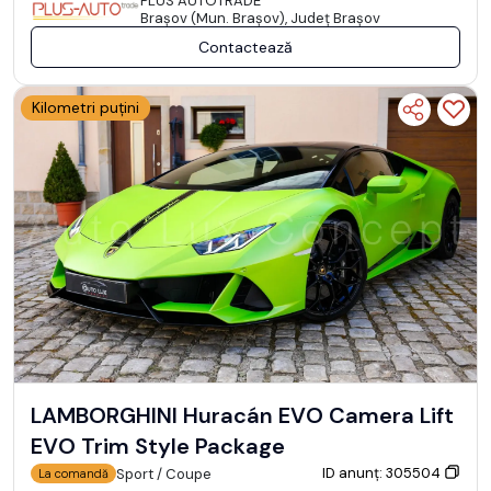
PLUS AUTOTRADE
Braşov (Mun. Braşov), Județ Braşov
Contactează
Kilometri puțini
LAMBORGHINI Huracán EVO Camera Lift
EVO Trim Style Package
ID anunț: 305504
Sport / Coupe
La comandă