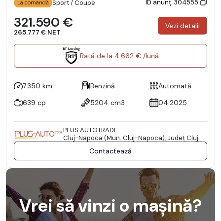
ID anunț: 304555
Sport / Coupe
La comandă
321.590 €
Vezi detalii
265.777 € NET
Rată de la 4.662 € /lună
7.350 km
Benzină
Automată
639 cp
5204 cm3
04.2025
PLUS AUTOTRADE
Cluj-Napoca (Mun. Cluj-Napoca), Județ Cluj
Contactează
Vrei să vinzi o mașină?