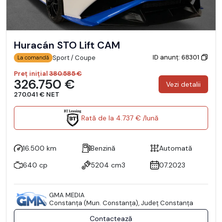
Huracán STO Lift CAM
ID anunț: 68301
Sport / Coupe
La comandă
Preț inițial
380.585 €
326.750 €
Vezi detalii
270.041 € NET
Rată de la 4.737 € /lună
16.500 km
Benzină
Automată
640 cp
5204 cm3
07.2023
GMA MEDIA
Constanţa (Mun. Constanţa), Județ Constanţa
Contactează