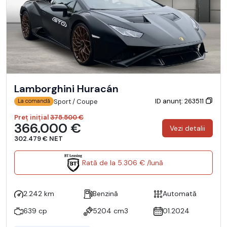
Lamborghini Huracán
ID anunț: 263511
Sport / Coupe
La comandă
Preț inițial
375.500 €
366.000 €
Vezi detalii
302.479 € NET
Rată de la 5.306 € /lună
2.242 km
Benzină
Automată
639 cp
5204 cm3
01.2024