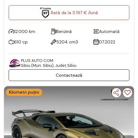
Rată de la 5.197 € /lună
12.000 km
Benzină
Automată
610 cp
5204 cm3
07.2022
PLUS AUTO COM
Sibiu (Mun. Sibiu), Județ Sibiu
Contactează
Kilometri puțini