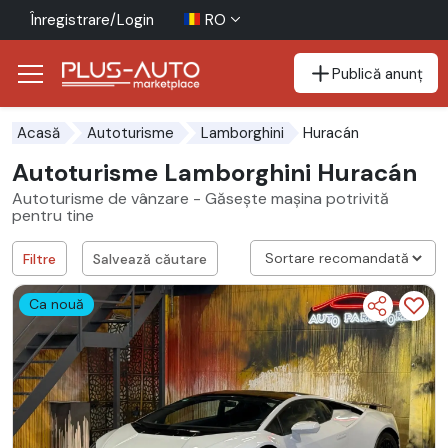
Înregistrare/Login
RO
Publică anunț
Mergi direct la butonul de accesibilitate
Mergi direct la conținutul principal
Huracán
Acasă
Autoturisme
Lamborghini
Autoturisme Lamborghini Huracán
Autoturisme de vânzare - Găsește mașina potrivită
pentru tine
Filtre
Salvează căutare
Ca nouă