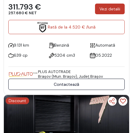
311.793 €
Vezi detalii
257.680 € NET
Rată de la 4.520 € /lună
9.131 km
Benzină
Automată
639 cp
5204 cm3
05.2022
PLUS AUTOTRADE
Braşov (Mun. Braşov), Județ Braşov
Contactează
Discount