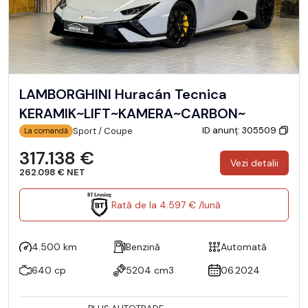
LAMBORGHINI Huracán Tecnica
KERAMIK~LIFT~KAMERA~CARBON~
ID anunț: 305509
Sport / Coupe
La comandă
317.138 €
Vezi detalii
262.098 € NET
Rată de la 4.597 € /lună
4.500 km
Benzină
Automată
640 cp
5204 cm3
06.2024