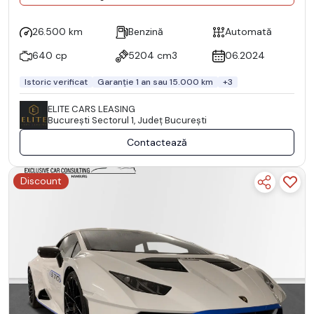
26.500 km
Benzină
Automată
640 cp
5204 cm3
06.2024
Istoric verificat
Garanție 1 an sau 15.000 km
+3
ELITE CARS LEASING
Bucureşti Sectorul 1, Județ București
Contactează
Discount