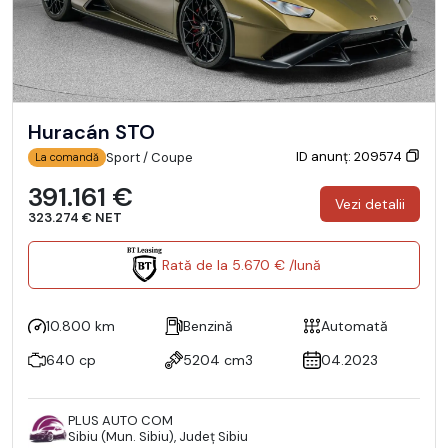
Huracán STO
ID anunț: 209574
Sport / Coupe
La comandă
391.161 €
Vezi detalii
323.274 € NET
Rată de la 5.670 € /lună
10.800 km
Benzină
Automată
640 cp
5204 cm3
04.2023
PLUS AUTO COM
Sibiu (Mun. Sibiu), Județ Sibiu