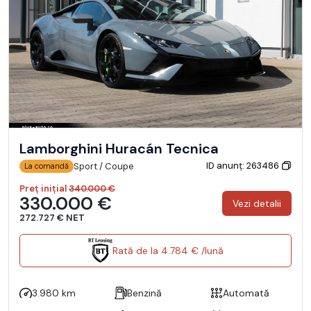
Lamborghini Huracán Tecnica
ID anunț: 263486
Sport / Coupe
La comandă
Preț inițial
340.000 €
330.000 €
Vezi detalii
272.727 € NET
Rată de la 4.784 € /lună
3.980 km
Benzină
Automată