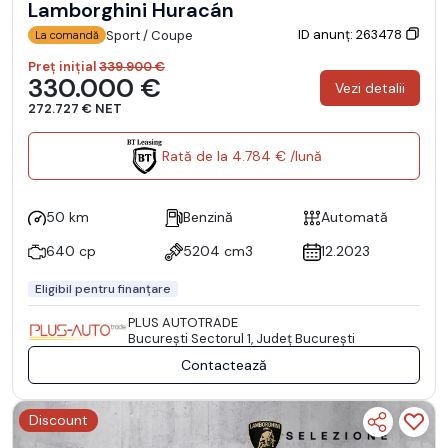
Lamborghini Huracán
ID anunț: 263478
Sport / Coupe
La comandă
Preț inițial
339.900 €
330.000 €
Vezi detalii
272.727 € NET
Rată de la 4.784 € /lună
50 km
Benzină
Automată
640 cp
5204 cm3
12.2023
Eligibil pentru finanțare
PLUS AUTOTRADE
Bucureşti Sectorul 1, Județ București
Contactează
Discount