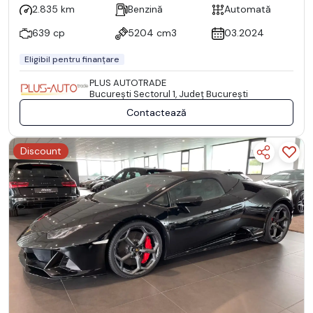
2.835 km
Benzină
Automată
639 cp
5204 cm3
03.2024
Eligibil pentru finanțare
PLUS AUTOTRADE
Bucureşti Sectorul 1, Județ București
Contactează
Discount