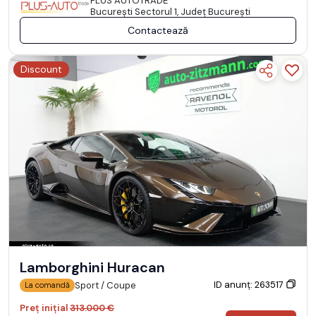
PLUS AUTOTRADE
Bucureşti Sectorul 1, Județ București
Contactează
Discount
Lamborghini Huracan
ID anunț: 263517
Sport / Coupe
La comandă
Preț inițial
313.000 €