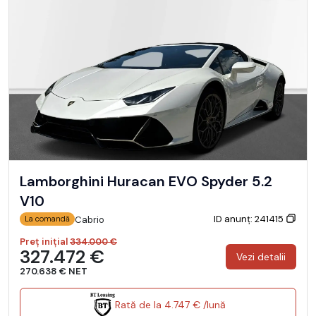
Lamborghini Huracan EVO Spyder 5.2
V10
ID anunț: 241415
Cabrio
La comandă
Preț inițial
334.000 €
327.472 €
Vezi detalii
270.638 € NET
Rată de la 4.747 € /lună