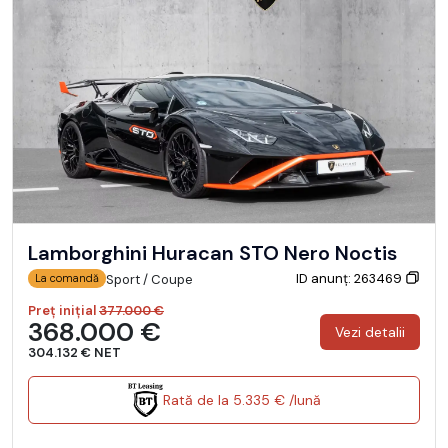
Lamborghini Huracan STO Nero Noctis
ID anunț: 263469
Sport / Coupe
La comandă
Preț inițial
377.000 €
368.000 €
Vezi detalii
304.132 € NET
Rată de la 5.335 € /lună