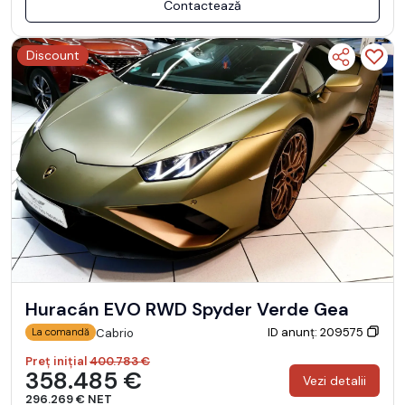
Contactează
Discount
Huracán EVO RWD Spyder Verde Gea
ID anunț: 209575
Cabrio
La comandă
Preț inițial
400.783 €
358.485 €
Vezi detalii
296.269 € NET