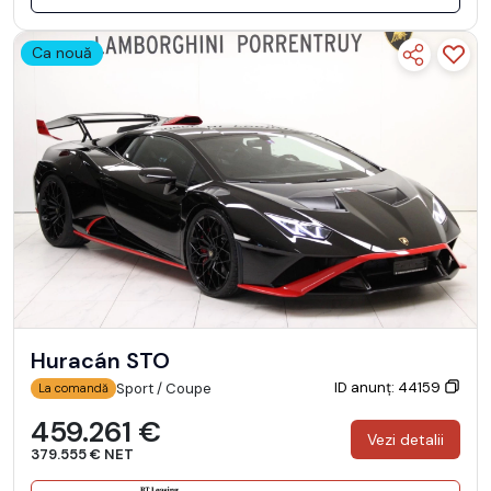
Ca nouă
Huracán STO
ID anunț: 44159
Sport / Coupe
La comandă
459.261 €
Vezi detalii
379.555 € NET