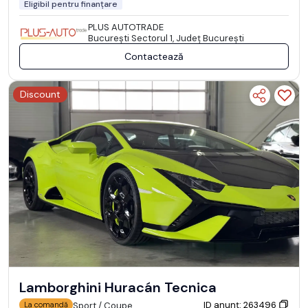
Eligibil pentru finanțare
PLUS AUTOTRADE
Bucureşti Sectorul 1, Județ București
Contactează
Discount
Lamborghini Huracán Tecnica
ID anunț: 263496
Sport / Coupe
La comandă