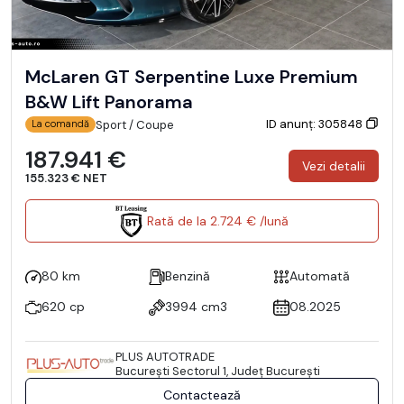
McLaren GT Serpentine Luxe Premium
B&W Lift Panorama
ID anunț: 305848
Sport / Coupe
La comandă
187.941 €
Vezi detalii
155.323 € NET
Rată de la 2.724 € /lună
80 km
Benzină
Automată
620 cp
3994 cm3
08.2025
PLUS AUTOTRADE
Bucureşti Sectorul 1, Județ București
Contactează