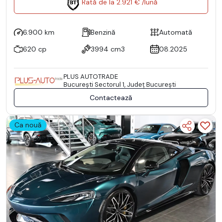
Rată de la 2.921 € /lună
6.900 km
Benzină
Automată
620 cp
3994 cm3
08.2025
PLUS AUTOTRADE
Bucureşti Sectorul 1, Județ București
Contactează
Ca nouă