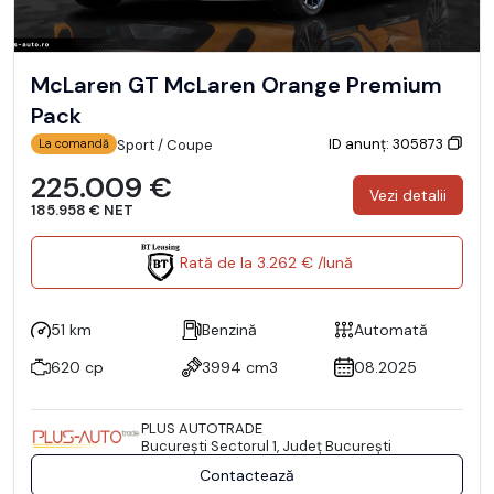
McLaren GT McLaren Orange Premium
Pack
ID anunț: 305873
Sport / Coupe
La comandă
225.009 €
Vezi detalii
185.958 € NET
Rată de la 3.262 € /lună
51 km
Benzină
Automată
620 cp
3994 cm3
08.2025
PLUS AUTOTRADE
Bucureşti Sectorul 1, Județ București
Contactează