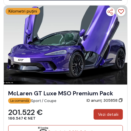
Kilometri puțini
McLaren GT Luxe MSO Premium Pack
ID anunț: 305858
Sport / Coupe
La comandă
201.522 €
Vezi detalii
166.547 € NET