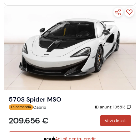
570S Spider MSO
ID anunț: 105513
Cabrio
La comandă
209.656 €
Vezi detalii
Aplică pentru credit