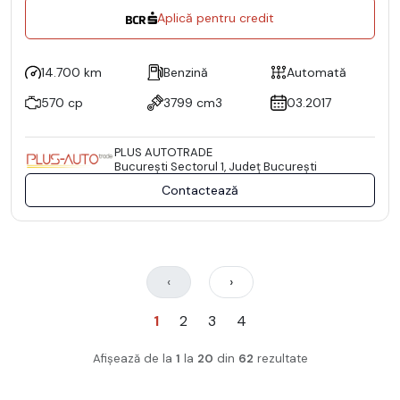
Aplică pentru credit
14.700 km
Benzină
Automată
570 cp
3799 cm3
03.2017
PLUS AUTOTRADE
Bucureşti Sectorul 1, Județ București
Contactează
‹
›
1
2
3
4
Afișează de la
1
la
20
din
62
rezultate