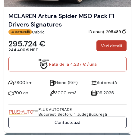
MCLAREN Artura Spider MSO Pack F1
Drivers Signatures
ID anunț: 295489
Cabrio
La comandă
295.724 €
Vezi detalii
244.400 € NET
Rată de la 4.287 € /lună
7.800 km
Hibrid (B/E)
Automată
700 cp
3000 cm3
09.2025
PLUS AUTOTRADE
Bucureşti Sectorul 1, Județ București
Contactează