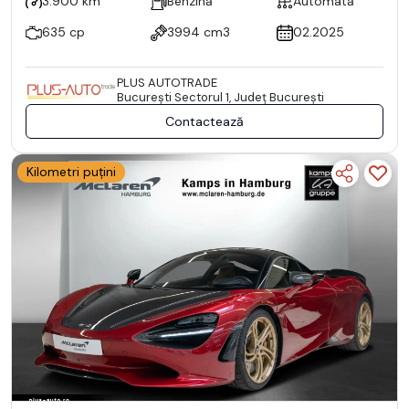
3.900 km
Benzină
Automată
635 cp
3994 cm3
02.2025
PLUS AUTOTRADE
Bucureşti Sectorul 1, Județ București
Contactează
Kilometri puțini