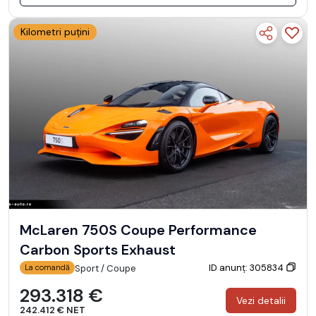
Kilometri puțini
McLaren 750S Coupe Performance
Carbon Sports Exhaust
ID anunț: 305834
Sport / Coupe
La comandă
293.318 €
Vezi detalii
242.412 € NET