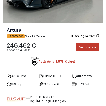
Artura
ID anunț: 147822
Sport / Coupe
La comandă
246.462 €
Vezi detalii
203.688 € NET
Rată de la 3.573 € /lună
3.800 km
Hibrid (B/E)
Automată
680 cp
2993 cm3
05.2023
PLUS AUTOTRADE
Iaşi (Mun. Iaşi), Județ Iaşi