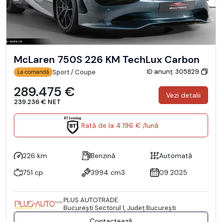
McLaren 750S 226 KM TechLux Carbon
ID anunț: 305829
Sport / Coupe
La comandă
289.475 €
Vezi detalii
239.236 € NET
Rată de la 4.196 € /lună
226 km
Benzină
Automată
751 cp
3994 cm3
09.2025
PLUS AUTOTRADE
Bucureşti Sectorul 1, Județ București
Contactează