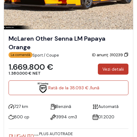
McLaren Other Senna LM Papaya
Orange
ID anunț: 310239
Sport / Coupe
La comandă
1.669.800 €
Vezi detalii
1.380.000 € NET
Rată de la 38.093 € /lună
727 km
Benzină
Automată
800 cp
3994 cm3
01.2020
PLUS AUTOTRADE