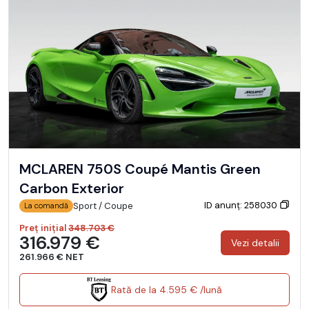
MCLAREN 750S Coupé Mantis Green
Carbon Exterior
ID anunț: 258030
Sport / Coupe
La comandă
Preț inițial
348.703 €
316.979 €
Vezi detalii
261.966 € NET
Rată de la 4.595 € /lună