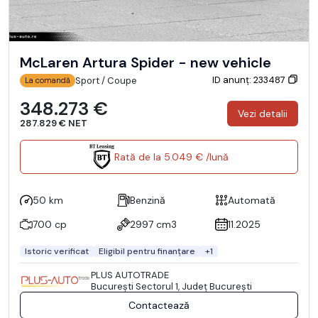
McLaren Artura Spider - new vehicle
ID anunț: 233487
Sport / Coupe
La comandă
348.273 €
Vezi detalii
287.829 € NET
Rată de la 5.049 € /lună
50 km
Benzină
Automată
700 cp
2997 cm3
11.2025
Istoric verificat
Eligibil pentru finanțare
+1
PLUS AUTOTRADE
Bucureşti Sectorul 1, Județ București
Contactează