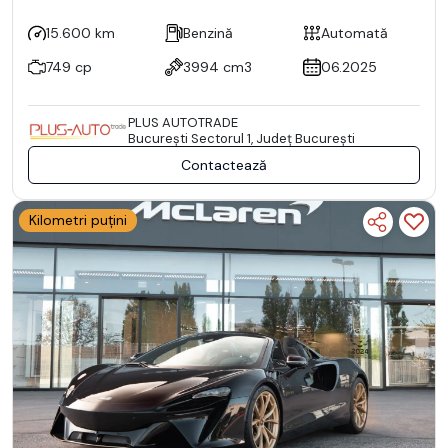
15.600 km
Benzină
Automată
749 cp
3994 cm3
06.2025
PLUS AUTOTRADE
Bucureşti Sectorul 1, Județ București
Contactează
Kilometri puțini