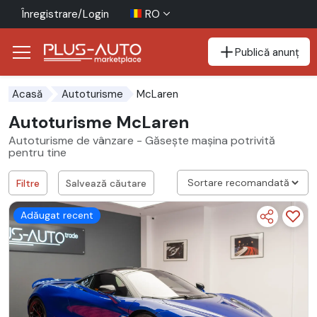
Înregistrare/Login
RO
Publică anunț
Mergi direct la butonul de accesibilitate
Mergi direct la conținutul principal
McLaren
Acasă
Autoturisme
Autoturisme McLaren
Autoturisme de vânzare - Găsește mașina potrivită
pentru tine
Filtre
Salvează căutare
Adăugat recent