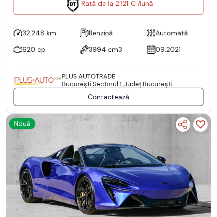
Rată de la 2.121 € /lună
32.248 km
Benzină
Automată
620 cp
3994 cm3
09.2021
PLUS AUTOTRADE
Bucureşti Sectorul 1, Județ București
Contactează
Nouă