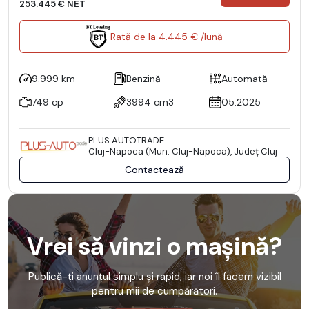
253.445 € NET
Rată de la 4.445 € /lună
9.999 km
Benzină
Automată
749 cp
3994 cm3
05.2025
PLUS AUTOTRADE
Cluj-Napoca (Mun. Cluj-Napoca), Județ Cluj
Contactează
Vrei să vinzi o mașină?
Publică-ți anunțul simplu și rapid, iar noi îl facem vizibil
pentru mii de cumpărători.