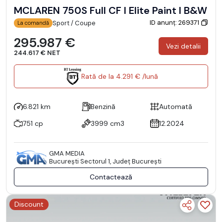
MCLAREN 750S Full CF I Elite Paint I B&W
ID anunț: 269371
Sport / Coupe
La comandă
295.987 €
Vezi detalii
244.617 € NET
Rată de la 4.291 € /lună
6.821 km
Benzină
Automată
751 cp
3999 cm3
12.2024
GMA MEDIA
Bucureşti Sectorul 1, Județ București
Contactează
Discount