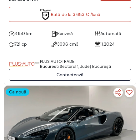
Rată de la 3.683 € /lună
3.150 km
Benzină
Automată
721 cp
3996 cm3
11.2024
PLUS AUTOTRADE
Bucureşti Sectorul 1, Județ București
Contactează
Ca nouă