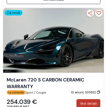
Ca nouă
McLaren 720 S CARBON CERAMIC
WARRANTY
ID anunț: 305822
Sport / Coupe
La comandă
254.039 €
Vezi detalii
209.950 € NET