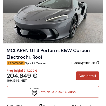
MCLAREN GTS Perform. B&W Carbon
Electrochr. Roof
ID anunț: 282838
Sport / Coupe
La comandă
Preț inițial
217.272 €
204.649 €
Vezi detalii
169.131 € NET
Rată de la 2.967 € /lună