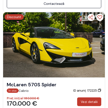
Contactează
Discount
McLaren 570S Spider
ID anunț: 172225
Cabrio
În stoc
Preț inițial
180.000 €
170.000 €
Vezi detalii