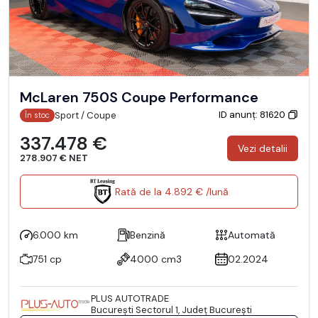
McLaren 750S Coupe Performance
ID anunț: 81620
Sport / Coupe
În stoc
337.478 €
Vezi detalii
278.907 € NET
Rată de la 4.892 € /lună
6.000 km
Benzină
Automată
751 cp
4000 cm3
02.2024
PLUS AUTOTRADE
Bucureşti Sectorul 1, Județ București