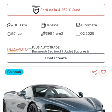
Rată de la 4.252 € /lună
7.900 km
Benzină
Automată
751 cp
3994 cm3
02.2025
PLUS AUTOTRADE
Bucureşti Sectorul 1, Județ București
Contactează
Ca nouă