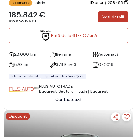
ID anunț: 259488
Cabrio
La comandă
185.842 €
Vezi detalii
153.588 € NET
Rată de la 6.177 € /lună
28.600 km
Benzină
Automată
570 cp
3799 cm3
07.2019
Istoric verificat
Eligibil pentru finanțare
PLUS AUTOTRADE
Bucureşti Sectorul 1, Județ București
Contactează
Discount