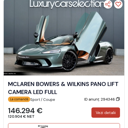
MCLAREN BOWERS & WILKINS PANO LIFT
CAMERA LED FULL
ID anunț: 294346
Sport / Coupe
La comandă
146.294 €
Vezi detalii
120.904 € NET