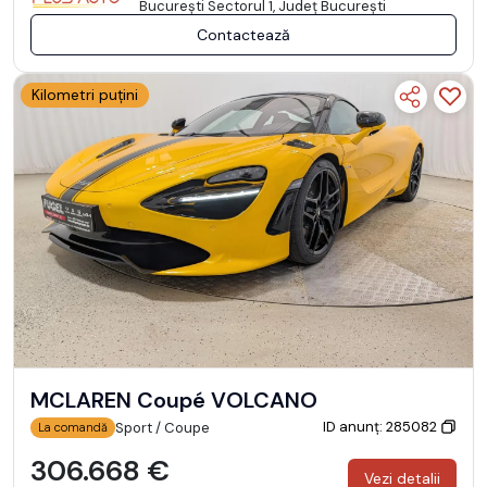
Bucureşti Sectorul 1, Județ București
Contactează
Kilometri puțini
MCLAREN Coupé VOLCANO
ID anunț: 285082
Sport / Coupe
La comandă
306.668 €
Vezi detalii