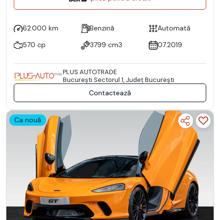
62.000 km
Benzină
Automată
570 cp
3799 cm3
07.2019
PLUS AUTOTRADE
Bucureşti Sectorul 1, Județ București
Contactează
Ca nouă