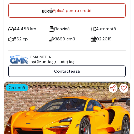
Aplică pentru credit
44.485 km
Benzină
Automată
562 cp
3899 cm3
02.2019
GMA MEDIA
Iaşi (Mun. Iaşi), Județ Iaşi
Contactează
Ca nouă