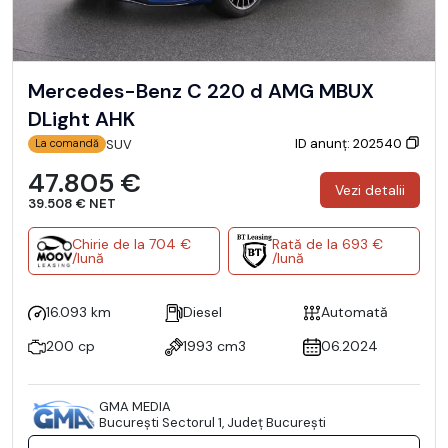
Mercedes-Benz C 220 d AMG MBUX
DLight AHK
ID anunț: 202540
SUV
La comandă
47.805 €
Vezi detalii
39.508 € NET
Chirie de la 704 €
Rată de la 693 €
/lună
/lună
16.093 km
Diesel
Automată
200 cp
1993 cm3
06.2024
GMA MEDIA
Bucureşti Sectorul 1, Județ București