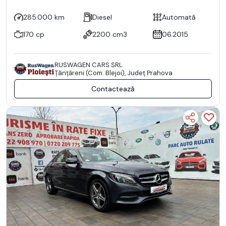
285.000 km
Diesel
Automată
170 cp
2200 cm3
06.2015
RUSWAGEN CARS SRL
Ţânţăreni (Com. Blejoi), Județ Prahova
Contactează