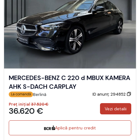
MERCEDES-BENZ C 220 d MBUX KAMERA
AHK S-DACH CARPLAY
ID anunț: 294852
Berlină
La comandă
Preț inițial
37.520 €
36.620 €
Vezi detalii
Aplică pentru credit