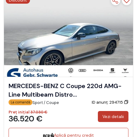
Discount
MERCEDES-BENZ C Coupe 220d AMG-
Line Multibeam Distro…
ID anunț: 294715
Sport / Coupe
La comandă
Preț inițial
37.030 €
36.520 €
Vezi detalii
Aplică pentru credit