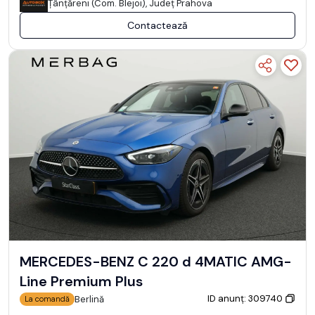
Ţânţăreni (Com. Blejoi), Județ Prahova
Contactează
MERCEDES-BENZ C 220 d 4MATIC AMG-
Line Premium Plus
ID anunț: 309740
Berlină
La comandă