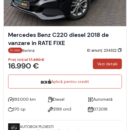
Mercedes Benz C220 diesel 2018 de
vanzare in RATE FIXE
ID anunț: 234322
Berlină
În stoc
Preț inițial
17.490 €
16.990 €
Vezi detalii
Aplică pentru credit
193.000 km
Diesel
Automată
170 cp
2199 cm3
07.2018
AUTOBOX PLOIESTI