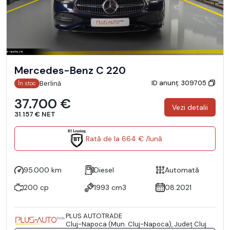
Mercedes-Benz C 220
ID anunț: 309705
Berlină
În stoc
37.700 €
Vezi detalii
31.157 € NET
Rată de la 664 € /lună
95.000 km
Diesel
Automată
200 cp
1993 cm3
08.2021
PLUS AUTOTRADE
Cluj-Napoca (Mun. Cluj-Napoca), Județ Cluj