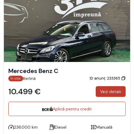
Mercedes Benz C
ID anunț: 233365
Berlină
În stoc
10.499 €
Vezi detalii
Aplică pentru credit
236.000 km
Diesel
Manuală