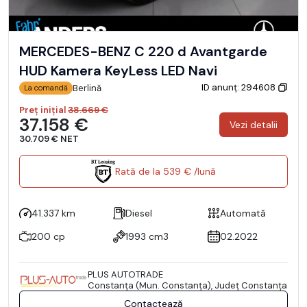
MERCEDES-BENZ C 220 d Avantgarde
HUD Kamera KeyLess LED Navi
ID anunț: 294608
Berlină
La comandă
Preț inițial
38.669 €
37.158 €
Vezi detalii
30.709 € NET
Rată de la 539 € /lună
41.337 km
Diesel
Automată
200 cp
1993 cm3
02.2022
PLUS AUTOTRADE
Constanţa (Mun. Constanţa), Județ Constanţa
Contactează