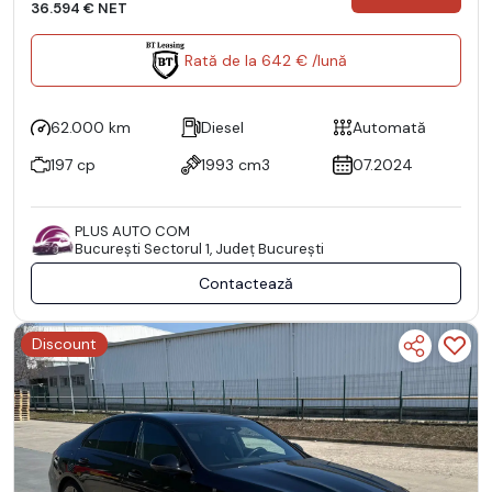
36.594 € NET
Rată de la 642 € /lună
62.000 km
Diesel
Automată
197 cp
1993 cm3
07.2024
PLUS AUTO COM
Bucureşti Sectorul 1, Județ București
Contactează
Discount