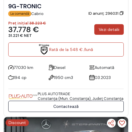
9G-TRONIC
ID anunț: 296031
Cabrio
La comandă
Preț inițial
38.223 €
37.778 €
Vezi detalii
31.221 € NET
Rată de la 548 € /lună
77.030 km
Diesel
Automată
194 cp
1950 cm3
03.2023
PLUS AUTOTRADE
Constanţa (Mun. Constanţa), Județ Constanţa
Contactează
Discount