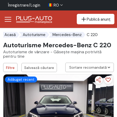
Înregistrare/Login
RO
Publică anunț
Mergi direct la butonul de accesibilitate
Mergi direct la conținutul principal
C 220
Acasă
Autoturisme
Mercedes-Benz
Autoturisme Mercedes-Benz C 220
Autoturisme de vânzare - Găsește mașina potrivită
pentru tine
Filtre
Salvează căutare
Adăugat recent