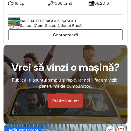
116 cp
1568 cm3
06.2016
PARC AUTO DRAGOLIV SASCUT
Sascut (Com. Sascut), Județ Bacău
Contactează
Vrei să vinzi o mașină?
Publică-ți anunțul simplu și rapid, iar noi îl facem vizibil
pentru mii de cumpărători.
Publică anunț
Adăugat recent