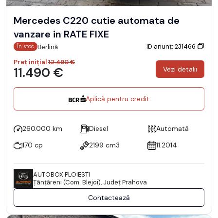
Mercedes C220 cutie automata de
vanzare in RATE FIXE
ID anunț: 231466
Berlină
În stoc
Preț inițial
12.490 €
11.490 €
Vezi detalii
Aplică pentru credit
260.000 km
Diesel
Automată
170 cp
2199 cm3
11.2014
AUTOBOX PLOIESTI
Ţânţăreni (Com. Blejoi), Județ Prahova
Contactează