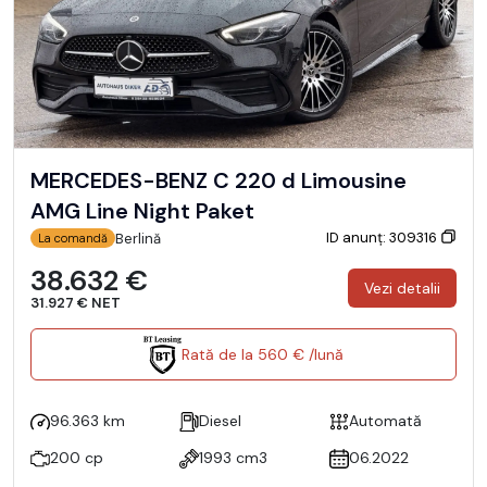
MERCEDES-BENZ C 220 d Limousine
AMG Line Night Paket
ID anunț: 309316
Berlină
La comandă
38.632 €
Vezi detalii
31.927 € NET
Rată de la 560 € /lună
96.363 km
Diesel
Automată
200 cp
1993 cm3
06.2022