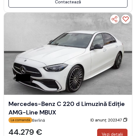
Contactează
Mercedes-Benz C 220 d Limuzină Ediție
AMG-Line MBUX
ID anunț: 202347
Berlină
La comandă
44.279 €
Vezi detalii