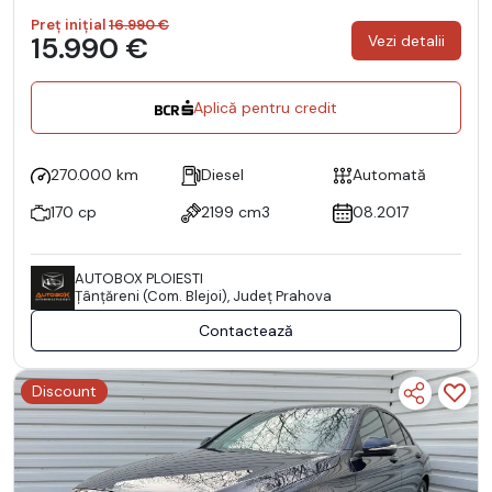
Preț inițial
16.990 €
15.990 €
Vezi detalii
Aplică pentru credit
270.000 km
Diesel
Automată
170 cp
2199 cm3
08.2017
AUTOBOX PLOIESTI
Ţânţăreni (Com. Blejoi), Județ Prahova
Contactează
Discount