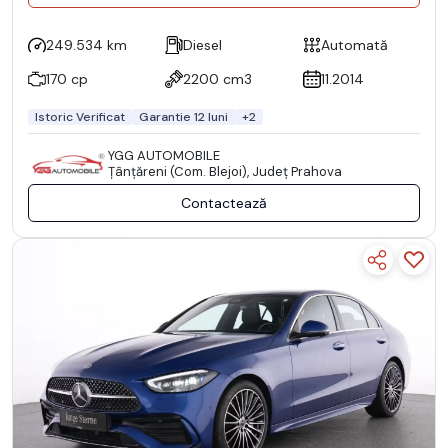
249.534 km
Diesel
Automată
170 cp
2200 cm3
11.2014
Istoric Verificat
Garantie 12 luni
+2
YGG AUTOMOBILE
Ţânţăreni (Com. Blejoi), Județ Prahova
Contactează