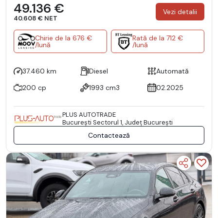
49.136 €
Vezi detalii
40.608 € NET
Chirie de la 676 €
Rată de la 712 €
/lună
/lună
37.460 km
Diesel
Automată
200 cp
1993 cm3
02.2025
PLUS AUTOTRADE
Bucureşti Sectorul 1, Județ București
Contactează