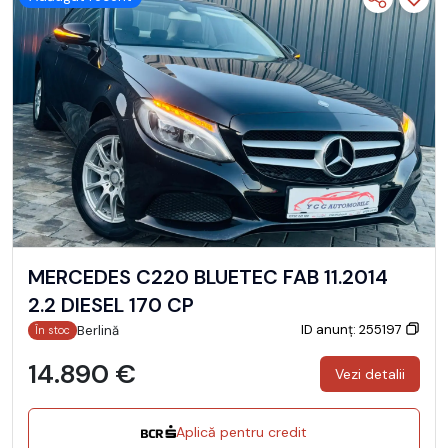
MERCEDES C220 BLUETEC FAB 11.2014
2.2 DIESEL 170 CP
ID anunț: 255197
Berlină
În stoc
14.890 €
Vezi detalii
Aplică pentru credit