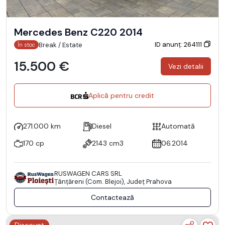
Mercedes Benz C220 2014
ID anunț: 264111
Break / Estate
În stoc
15.500 €
Vezi detalii
Aplică pentru credit
271.000 km
Diesel
Automată
170 cp
2143 cm3
06.2014
RUSWAGEN CARS SRL
Ţânţăreni (Com. Blejoi), Județ Prahova
Contactează