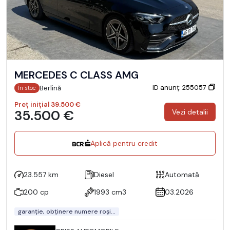
MERCEDES C CLASS AMG
ID anunț: 255057
Berlină
În stoc
Preț inițial
39.500 €
35.500 €
Vezi detalii
Aplică pentru credit
23.557 km
Diesel
Automată
200 cp
1993 cm3
03.2026
garanție, obținere numere roși...