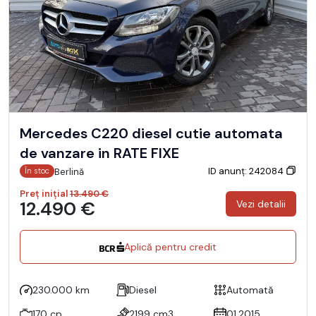
Mercedes C220 diesel cutie automata
de vanzare in RATE FIXE
ID anunț: 242084
Berlină
În stoc
Preț inițial
13.490 €
12.490 €
Vezi detalii
Aplică pentru credit
230.000 km
Diesel
Automată
170 cp
2199 cm3
01.2015