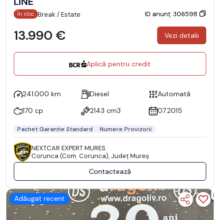
LINE
ID anunț: 306598
Break / Estate
În stoc
13.990 €
Vezi detalii
Aplică pentru credit
241.000 km
Diesel
Automată
170 cp
2143 cm3
07.2015
Pachet Garantie Standard
Numere Provizorii
NEXTCAR EXPERT MURES
Corunca (Com. Corunca), Județ Mureş
Contactează
Adăugat recent