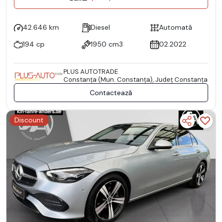
42.646 km
Diesel
Automată
194 cp
1950 cm3
02.2022
PLUS AUTOTRADE
Constanţa (Mun. Constanţa), Județ Constanţa
Contactează
Discount