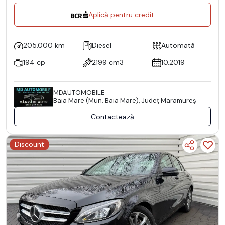
Aplică pentru credit
205.000 km
Diesel
Automată
194 cp
2199 cm3
10.2019
MDAUTOMOBILE
Baia Mare (Mun. Baia Mare), Județ Maramureş
Contactează
Discount