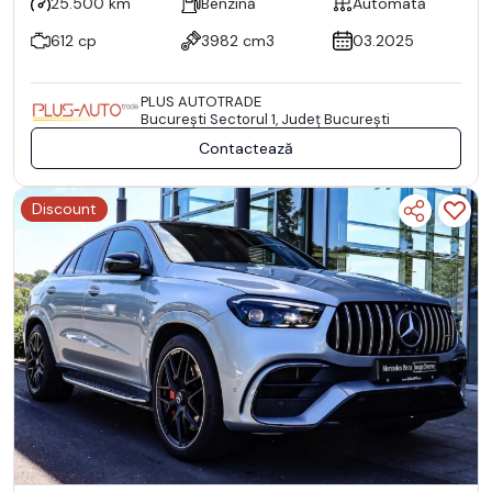
25.500 km
Benzină
Automată
612 cp
3982 cm3
03.2025
PLUS AUTOTRADE
Bucureşti Sectorul 1, Județ București
Contactează
Discount