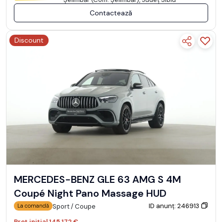
Contactează
Discount
MERCEDES-BENZ GLE 63 AMG S 4M
Coupé Night Pano Massage HUD
ID anunț: 246913
Sport / Coupe
La comandă
Preț inițial
145.172 €