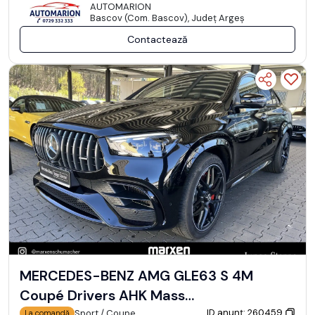
AUTOMARION
Bascov (Com. Bascov), Județ Argeş
Contactează
MERCEDES-BENZ AMG GLE63 S 4M
Coupé Drivers AHK Mass…
ID anunț: 260459
Sport / Coupe
La comandă