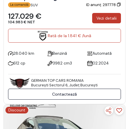
ID anunț: 297778
SUV
La comandă
127.029 €
Vezi detalii
104.983 € NET
Rată de la 1.841 € /lună
28.040 km
Benzină
Automată
612 cp
3982 cm3
02.2024
GERMAN TOP CARS ROMANIA
Bucureşti Sectorul 6, Județ București
Contactează
Discount