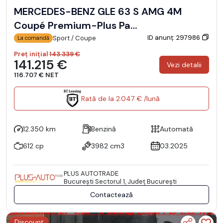
MERCEDES-BENZ GLE 63 S AMG 4M
Coupé Premium-Plus Pa…
ID anunț: 297986
Sport / Coupe
La comandă
Preț inițial
143.339 €
141.215 €
Vezi detalii
116.707 € NET
Rată de la 2.047 € /lună
12.350 km
Benzină
Automată
612 cp
3982 cm3
03.2025
PLUS AUTOTRADE
Bucureşti Sectorul 1, Județ București
Contactează
Discount