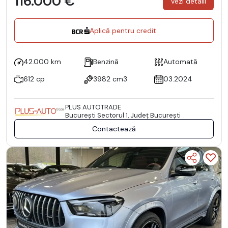
116.000 €
Vezi detalii
Aplică pentru credit
42.000 km
Benzină
Automată
612 cp
3982 cm3
03.2024
PLUS AUTOTRADE
Bucureşti Sectorul 1, Județ București
Contactează