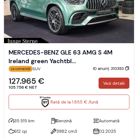
MERCEDES-BENZ GLE 63 AMG S 4M
Ireland green Yachtbl…
ID anunț: 310383
SUV
La comandă
127.965 €
Vezi detalii
105.756 € NET
Rată de la 1.855 € /lună
35.515 km
Benzină
Automată
612 cp
3982 cm3
02.2025