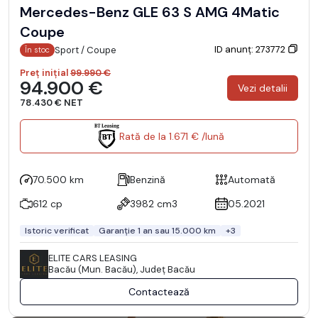
Mercedes-Benz GLE 63 S AMG 4Matic
Coupe
ID anunț: 273772
Sport / Coupe
În stoc
Preț inițial
99.990 €
94.900 €
Vezi detalii
78.430 € NET
Rată de la 1.671 € /lună
70.500 km
Benzină
Automată
612 cp
3982 cm3
05.2021
Istoric verificat
Garanție 1 an sau 15.000 km
+3
ELITE CARS LEASING
Bacău (Mun. Bacău), Județ Bacău
Contactează