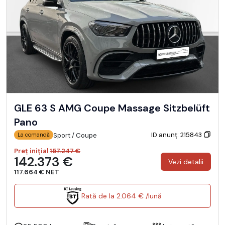
GLE 63 S AMG Coupe Massage Sitzbelüft
Pano
ID anunț: 215843
Sport / Coupe
La comandă
Preț inițial
157.247 €
142.373 €
Vezi detalii
117.664 € NET
Rată de la 2.064 € /lună