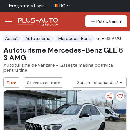
Înregistrare/Login
RO
Publică anunț
Mergi direct la butonul de accesibilitate
Mergi direct la conținutul principal
GLE 63 AMG
Acasă
Autoturisme
Mercedes-Benz
Autoturisme Mercedes-Benz GLE 6
3 AMG
Autoturisme de vânzare - Găsește mașina potrivită
pentru tine
Filtre
Salvează căutare