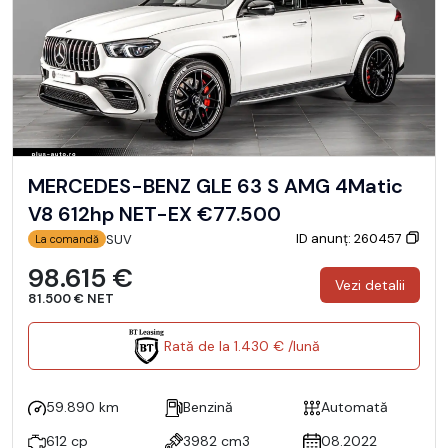
MERCEDES-BENZ GLE 63 S AMG 4Matic
V8 612hp NET-EX €77.500
ID anunț: 260457
SUV
La comandă
98.615 €
Vezi detalii
81.500 € NET
Rată de la 1.430 € /lună
59.890 km
Benzină
Automată
612 cp
3982 cm3
08.2022