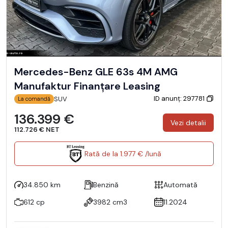
Mercedes-Benz GLE 63s 4M AMG
Manufaktur Finanțare Leasing
ID anunț: 297781
SUV
La comandă
136.399 €
Vezi detalii
112.726 € NET
Rată de la 1.977 € /lună
34.850 km
Benzină
Automată
612 cp
3982 cm3
11.2024