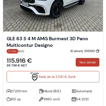
GLE 63 S 4 M AMG Burmest 3D Pano
Multicontur Designo
ID anunț: 105390
SUV
În stoc
115.916 €
Vezi detalii
95.798 € NET
Rată de la 2.041 € /lună
27.200 km
Hibrid (B/E)
Automată
612 cp
3980 cm3
04.2021