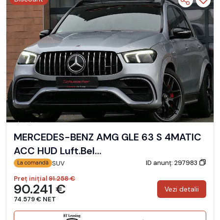
MERCEDES-BENZ AMG GLE 63 S 4MATIC
ACC HUD Luft.Bel…
ID anunț: 297983
SUV
La comandă
Preț inițial
91.258 €
90.241 €
Vezi detalii
74.579 € NET