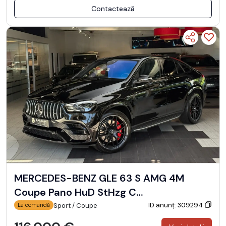
Contactează
MERCEDES-BENZ GLE 63 S AMG 4M
Coupe Pano HuD StHzg C…
ID anunț: 309294
Sport / Coupe
La comandă