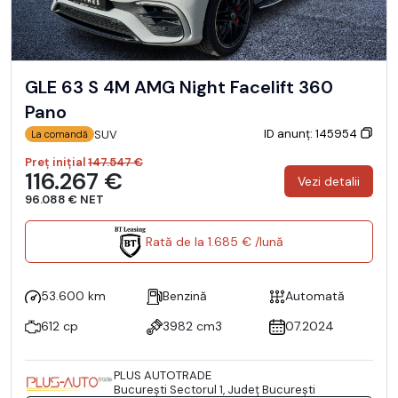
GLE 63 S 4M AMG Night Facelift 360
Pano
ID anunț: 145954
SUV
La comandă
Preț inițial
147.547 €
116.267 €
Vezi detalii
96.088 € NET
Rată de la 1.685 € /lună
53.600 km
Benzină
Automată
612 cp
3982 cm3
07.2024
PLUS AUTOTRADE
Bucureşti Sectorul 1, Județ București