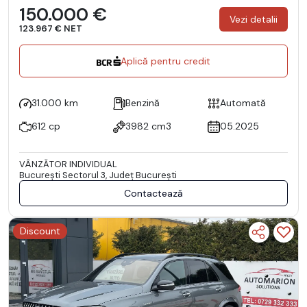
150.000 €
Vezi detalii
123.967 € NET
Aplică pentru credit
31.000 km
Benzină
Automată
612 cp
3982 cm3
05.2025
VÂNZĂTOR INDIVIDUAL
Bucureşti Sectorul 3, Județ București
Contactează
Discount