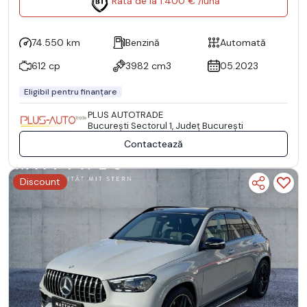
Rată de la 1.400 € /lună
74.550 km
Benzină
Automată
612 cp
3982 cm3
05.2023
Eligibil pentru finanțare
PLUS AUTOTRADE
Bucureşti Sectorul 1, Județ București
Contactează
Discount