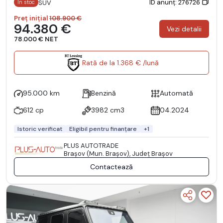
ID anunț: 276726
SUV
În stoc
Preț inițial
108.900 €
94.380 €
Vezi detalii
78.000 € NET
Rată de la 1.368 € /lună
95.000 km
Benzină
Automată
612 cp
3982 cm3
04.2024
Istoric verificat
Eligibil pentru finanțare
+1
PLUS AUTOTRADE
Braşov (Mun. Braşov), Județ Braşov
Contactează