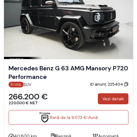
Mercedes Benz G 63 AMG Mansory P720
Performance
ID anunț: 225404
SUV
În stoc
266.200 €
Vezi detalii
220.000 € NET
Rată de la 6.073 € /lună
40.800 km
Benzină
Automată