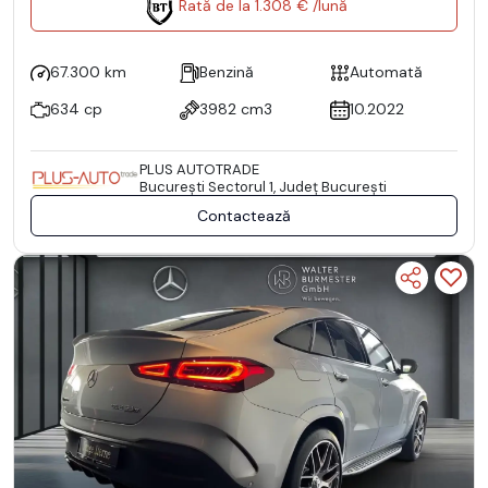
Rată de la 1.308 € /lună
67.300 km
Benzină
Automată
634 cp
3982 cm3
10.2022
PLUS AUTOTRADE
Bucureşti Sectorul 1, Județ București
Contactează