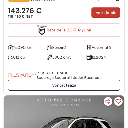
143.276 €
Vezi detalii
118.410 € NET
Rată de la 2.077 € /lună
18.090 km
Benzină
Automată
612 cp
3982 cm3
12.2024
PLUS AUTOTRADE
Bucureşti Sectorul 1, Județ București
Contactează