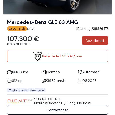
Mercedes-Benz GLE 63 AMG
ID anunț: 236926
SUV
La comandă
107.300 €
Vezi detalii
88.678 € NET
Rată de la 1.555 € /lună
19.100 km
Benzină
Automată
612 cp
3982 cm3
06.2023
Eligibil pentru finanțare
PLUS AUTOTRADE
Bucureşti Sectorul 1, Județ București
Contactează