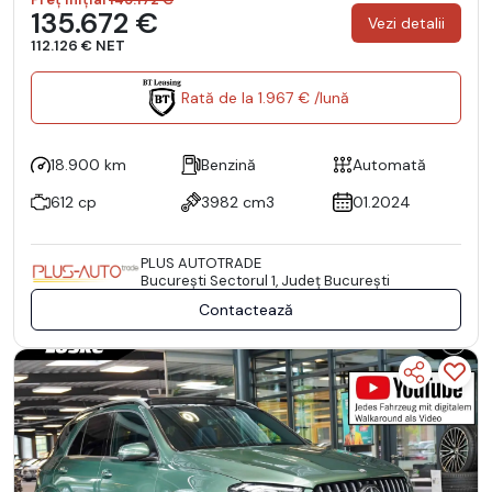
135.672 €
Vezi detalii
112.126 € NET
Rată de la 1.967 € /lună
18.900 km
Benzină
Automată
612 cp
3982 cm3
01.2024
PLUS AUTOTRADE
Bucureşti Sectorul 1, Județ București
Contactează