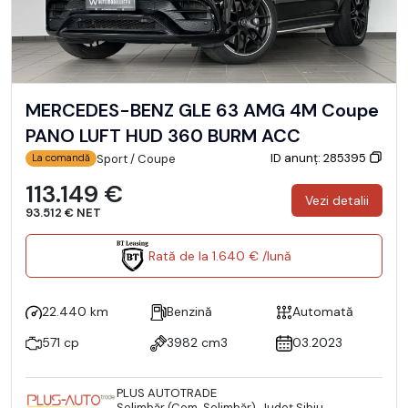
MERCEDES-BENZ GLE 63 AMG 4M Coupe
PANO LUFT HUD 360 BURM ACC
ID anunț: 285395
Sport / Coupe
La comandă
113.149 €
Vezi detalii
93.512 € NET
Rată de la 1.640 € /lună
22.440 km
Benzină
Automată
571 cp
3982 cm3
03.2023
PLUS AUTOTRADE
Şelimbăr (Com. Şelimbăr), Județ Sibiu