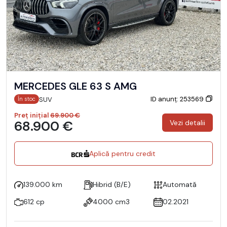
MERCEDES GLE 63 S AMG
ID anunț: 253569
SUV
În stoc
Preț inițial
69.900 €
68.900 €
Vezi detalii
Aplică pentru credit
139.000 km
Hibrid (B/E)
Automată
612 cp
4000 cm3
02.2021