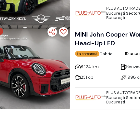
PLUS AUTOTRAD
Bucureşti Sectoru
București
MINI John Cooper Wo
Head-Up LED
ID anun
Cabrio
La comandă
8.124 km
Benzin
231 cp
1998 
PLUS AUTOTRAD
Bucureşti Sectoru
București