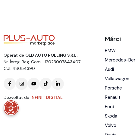
Mărci
BMW
Operat de
OLD AUTO ROLLING S.R.L.
Mercedes-Be
Nr. Înreg. Reg. Com.: J2023007843407
CUI: 48054390
Audi
Volkswagen
Porsche
Renault
Dezvoltat de
INFINIT DIGITAL
.
Ford
Skoda
Volvo
Dacia