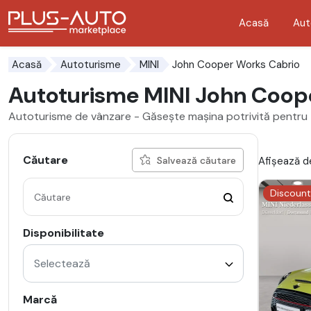
Acasă
Aut
Mergi direct la butonul de accesibilitate
Mergi direct la conținutul principal
John Cooper Works Cabrio
Acasă
Autoturisme
MINI
Autoturisme MINI John Coop
Autoturisme de vânzare - Găsește mașina potrivită pentru 
Căutare
Afișează de
Salvează căutare
Discount
Disponibilitate
Selectează
Marcă