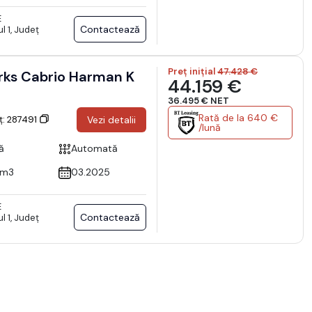
E
Contactează
l 1, Județ
Preț inițial
47.428 €
rks Cabrio Harman K
44.159 €
36.495 € NET
Rată de la 640 €
ț: 287491
Vezi detalii
/lună
ă
Automată
cm3
03.2025
E
Contactează
l 1, Județ