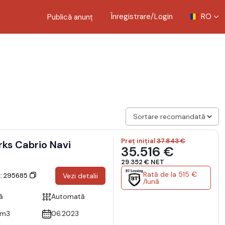
Înregistrare/Login
RO
Publică anunț
Preț inițial
37.843 €
ks Cabrio Navi
35.516 €
29.352 € NET
Rată de la 515 €
ț: 295685
Vezi detalii
/lună
ă
Automată
cm3
06.2023