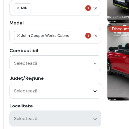
MINI
1
×
Model
Discount
John Cooper Works Cabrio
1
×
Combustibil
Județ/Regiune
Localitate