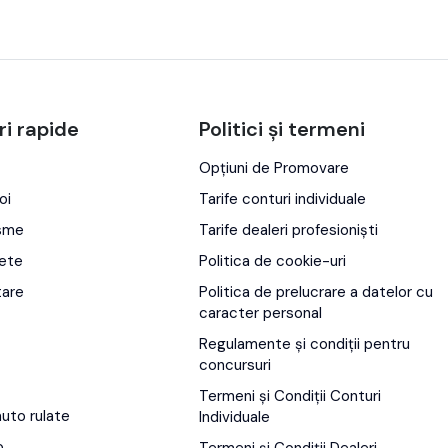
ri rapide
Politici și termeni
Opțiuni de Promovare
oi
Tarife conturi individuale
isme
Tarife dealeri profesioniști
ete
Politica de cookie-uri
tare
Politica de prelucrare a datelor cu
caracter personal
Regulamente și condiții pentru
concursuri
Termeni și Condiții Conturi
auto rulate
Individuale
o