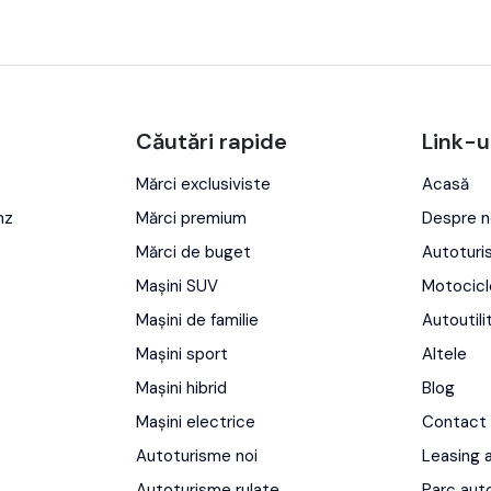
Căutări rapide
Link-u
Mărci exclusiviste
Acasă
nz
Mărci premium
Despre n
Mărci de buget
Autotur
Mașini SUV
Motocicl
Mașini de familie
Autoutili
Mașini sport
Altele
Mașini hibrid
Blog
Mașini electrice
Contact
Autoturisme noi
Leasing 
Autoturisme rulate
Parc aut