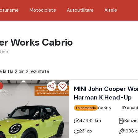
oturisme
Motociclete
Autoutilitare
Altele
er Works Cabrio
tine
 la 1 la 2 din 2 rezultate
MINI John Cooper Wor
Harman K Head-Up
ID anun
Cabrio
La comandă
47.482 km
Benzin
231 cp
1998 