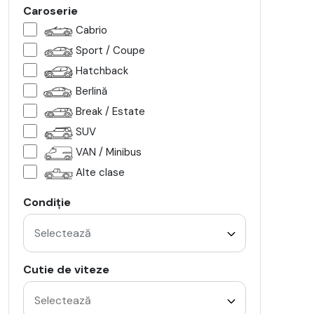
Caroserie
Cabrio
Sport / Coupe
Hatchback
Berlină
Break / Estate
SUV
VAN / Minibus
Alte clase
Condiție
Selectează
Cutie de viteze