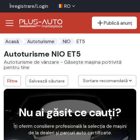
Înregistrare/Login
RO
Publică anunț
Mergi direct la butonul de accesibilitate
Mergi direct la conținutul principal
ET5
Acasă
Autoturisme
NIO
Autoturisme NIO ET5
Autoturisme de vânzare - Găsește mașina potrivită
pentru tine
Filtre
Salvează căutare
Nu ai găsit ce cauți?
Îți oferim consiliere profesională la selecția de mașini
de la dealeri și parcuri auto certificate.