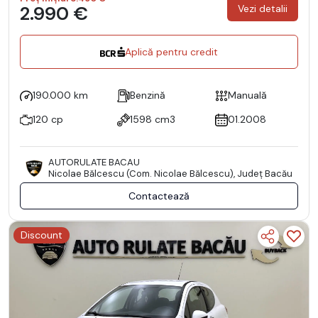
2.990 €
Vezi detalii
Aplică pentru credit
190.000 km
Benzină
Manuală
120 cp
1598 cm3
01.2008
AUTORULATE BACAU
Nicolae Bălcescu (Com. Nicolae Bălcescu), Județ Bacău
Contactează
Discount