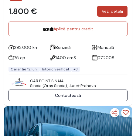
1.800 €
Vezi detalii
Aplică pentru credit
292.000 km
Benzină
Manuală
75 cp
1400 cm3
07.2008
Garantie 12 luni
Istoric verificat
+3
CAR POINT SINAIA
Sinaia (Oraş Sinaia), Județ Prahova
Contactează