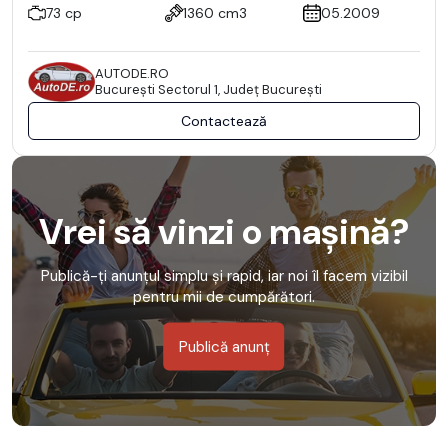
73 cp
1360 cm3
05.2009
AUTODE.RO
Bucureşti Sectorul 1, Județ București
Contactează
Vrei să vinzi o mașină?
Publică-ți anunțul simplu și rapid, iar noi îl facem vizibil
pentru mii de cumpărători.
Publică anunț