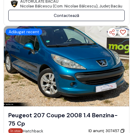
AUTORULATE BACAU
Nicolae Bălcescu (Com. Nicolae Bălcescu), Județ Bacău
Contactează
Adăugat recent
Peugeot 207 Coupe 2008 1.4 Benzina-
75 Cp
ID anunț: 307457
Hatchback
În stoc