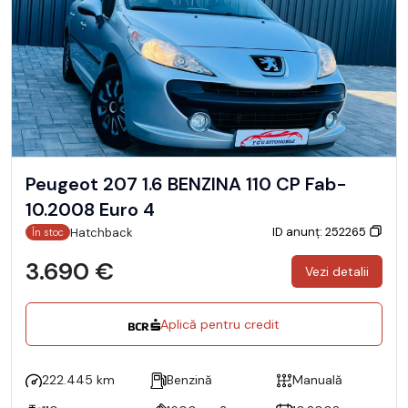
Peugeot 207 1.6 BENZINA 110 CP Fab-
10.2008 Euro 4
ID anunț: 252265
Hatchback
În stoc
3.690 €
Vezi detalii
Aplică pentru credit
222.445 km
Benzină
Manuală