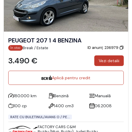
PEUGEOT 207 1 4 BENZINA
ID anunț: 236979
Break / Estate
În stoc
3.490 €
Vezi detalii
Aplică pentru credit
180.000 km
Benzină
Manuală
100 cp
1400 cm3
06.2008
RATE CU BULETINUL/AVANS O / PE...
FACTORY CARS C&M
Buzău (Mun. Buzău), Județ Buzău