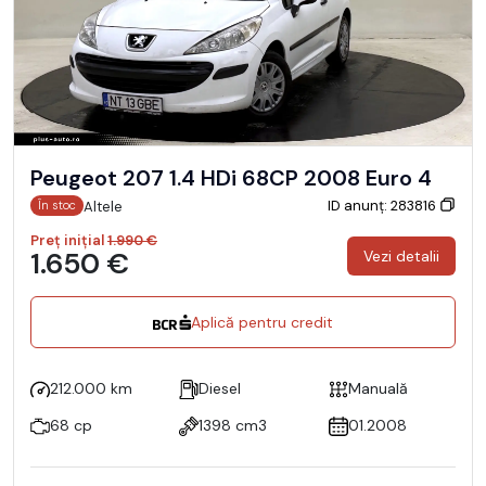
Peugeot 207 1.4 HDi 68CP 2008 Euro 4
ID anunț: 283816
Altele
În stoc
Preț inițial
1.990 €
1.650 €
Vezi detalii
Aplică pentru credit
212.000 km
Diesel
Manuală
68 cp
1398 cm3
01.2008