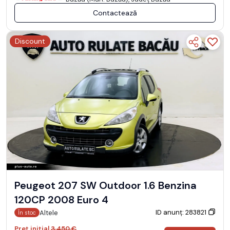
Contactează
Discount
Peugeot 207 SW Outdoor 1.6 Benzina
120CP 2008 Euro 4
ID anunț: 283821
Altele
În stoc
Preț inițial
3.450 €