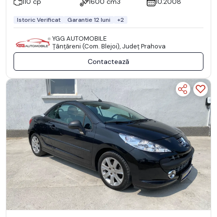
110 cp
1600 cm3
10.2008
Istoric Verificat
Garantie 12 luni
+2
YGG AUTOMOBILE
Ţânţăreni (Com. Blejoi), Județ Prahova
Contactează