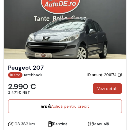
Peugeot 207
ID anunț: 206174
Hatchback
În stoc
2.990 €
Vezi detalii
2.471 € NET
Aplică pentru credit
108.382 km
Benzină
Manuală