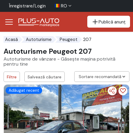
Înregistrare/Login
RO
Publică anunț
Mergi direct la butonul de accesibilitate
Mergi direct la conținutul principal
207
Acasă
Autoturisme
Peugeot
Autoturisme Peugeot 207
Autoturisme de vânzare - Găsește mașina potrivită
pentru tine
Filtre
Salvează căutare
Adăugat recent