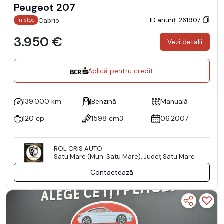
Peugeot 207
ID anunț: 261907
Cabrio
În stoc
3.950 €
Vezi detalii
Aplică pentru credit
139.000 km
Benzină
Manuală
120 cp
1598 cm3
06.2007
ROL CRIS AUTO
Satu Mare (Mun. Satu Mare), Județ Satu Mare
Contactează