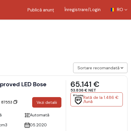
Înregistrare/Login
RO
Publică anunț
65.141 €
ved LED Bose
53.836 € NET
Rată de la 1.486 €
/lună
: 87553
Vezi detalii
ă
Automată
cm3
05.2020