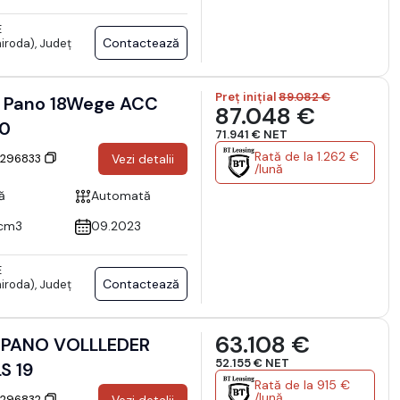
E
Contactează
iroda), Județ
Preț inițial
89.082 €
 Pano 18Wege ACC
87.048 €
60
71.941 € NET
Rată de la 1.262 €
: 296833
Vezi detalii
/lună
ă
Automată
cm3
09.2023
E
Contactează
iroda), Județ
63.108 €
 PANO VOLLLEDER
52.155 € NET
KAMERA MEMORY PDLS 19
Rată de la 915 €
/lună
: 296832