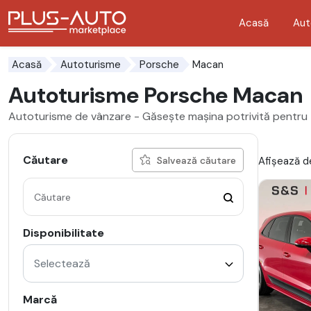
Acasă
Aut
Mergi direct la butonul de accesibilitate
Mergi direct la conținutul principal
Macan
Acasă
Autoturisme
Porsche
Autoturisme Porsche Macan
Autoturisme de vânzare - Găsește mașina potrivită pentru 
Căutare
Afișează de
Salvează căutare
Disponibilitate
Selectează
Marcă