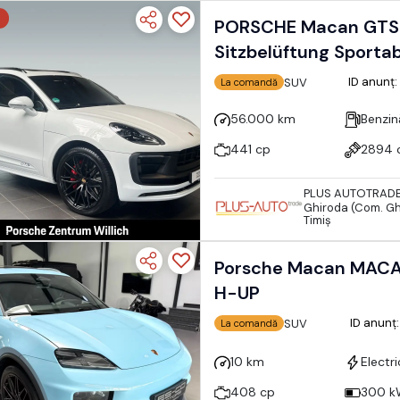
PORSCHE Macan GTS
Sitzbelüftung Sporta
ID anunț
SUV
La comandă
56.000 km
Benzin
441 cp
2894 
PLUS AUTOTRAD
Ghiroda (Com. Gh
Timiş
Porsche Macan MACA
H-UP
ID anunț
SUV
La comandă
10 km
Electri
408 cp
300 k