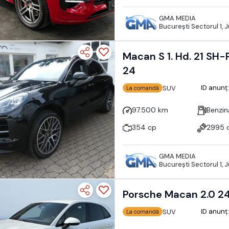
GMA MEDIA
Bucureşti Sectorul 1, 
Macan S 1. Hd. 21 SH-Porsche Approved 12
24
ID anunț
SUV
La comandă
97.500 km
Benzin
354 cp
2995 
GMA MEDIA
Bucureşti Sectorul 1, 
Porsche Macan 2.0 
ID anunț
SUV
La comandă