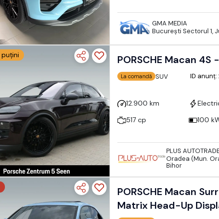
GMA MEDIA
Bucureşti Sectorul 1, 
 puțini
PORSCHE Macan 4S - 
ID anunț
SUV
La comandă
12.900 km
Electri
517 cp
100 k
PLUS AUTOTRAD
Oradea (Mun. Or
Bihor
PORSCHE Macan Surr
Matrix Head-Up Disp