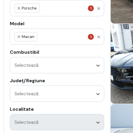
Porsche
1
×
Model
Macan
1
×
Combustibil
Județ/Regiune
Localitate