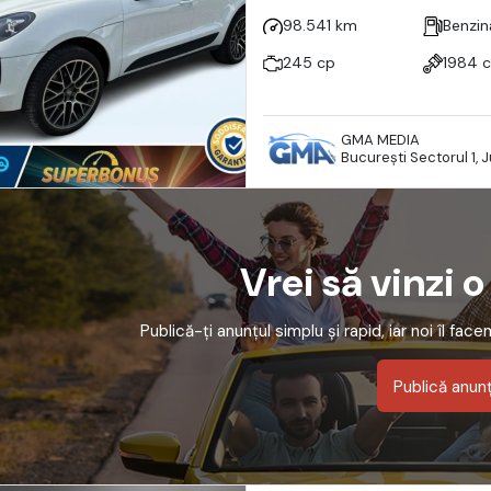
98.541 km
Benzin
245 cp
1984 
GMA MEDIA
Bucureşti Sectorul 1, 
Vrei să vinzi 
Publică-ți anunțul simplu și rapid, iar noi îl fac
Publică anun