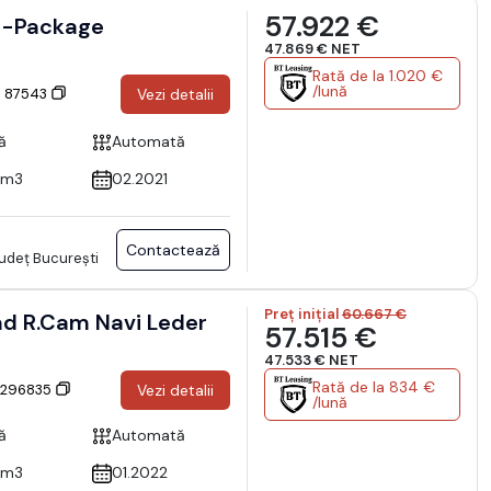
57.922 €
47.869 € NET
Rată de la 1.020 €
/lună
: 87543
Vezi detalii
ă
Automată
cm3
02.2021
Contactează
Județ București
Preț inițial
60.667 €
d R.Cam Navi Leder
57.515 €
47.533 € NET
Rată de la 834 €
: 296835
Vezi detalii
/lună
ă
Automată
cm3
01.2022