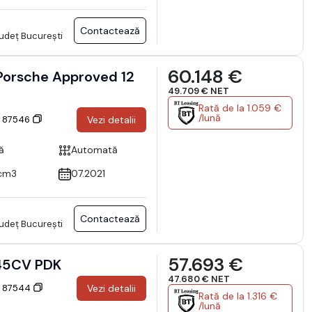
Contactează
Județ București
60.148 €
49.709 € NET
Rată de la 1.059 €
/lună
: 87546
Vezi detalii
ă
Automată
cm3
07.2021
Contactează
Județ București
57.693 €
245CV PDK
47.680 € NET
: 87544
Vezi detalii
Rată de la 1.316 €
/lună