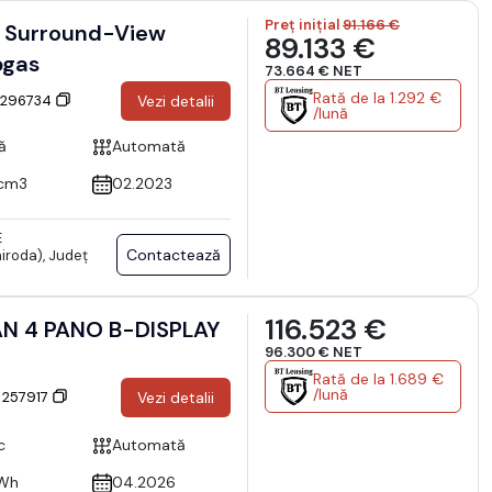
Preț inițial
91.166 €
 Surround-View
89.133 €
bgas
73.664 € NET
Rată de la 1.292 €
: 296734
Vezi detalii
/lună
ă
Automată
cm3
02.2023
E
Contactează
iroda), Județ
116.523 €
N 4 PANO B-DISPLAY
96.300 € NET
Rată de la 1.689 €
/lună
: 257917
Vezi detalii
c
Automată
Wh
04.2026