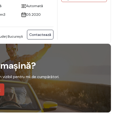
ă
Automată
cm3
05.2020
Contactează
Județ București
o mașină?
em vizibil pentru mii de cumpărători.
ț