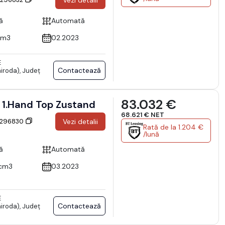
Vezi detalii
ă
Automată
cm3
02.2023
E
Contactează
iroda), Județ
83.032 €
PORSCHE Macan GTS 1.Hand Top Zustand
68.621 € NET
: 296830
Vezi detalii
Rată de la 1.204 €
/lună
ă
Automată
cm3
03.2023
E
Contactează
iroda), Județ