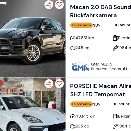
Macan 2.0 DAB Sound-Package
Rückfahrkamera
ID anunț
SUV
La comandă
47.831 km
Benzin
245 cp
1984 
GMA MEDIA
Bucureşti Sectorul 1, 
PORSCHE Macan Allra
SHZ LED Tempomat
ID anunț
SUV
La comandă
49.145 km
Benzin
265 cp
1984 