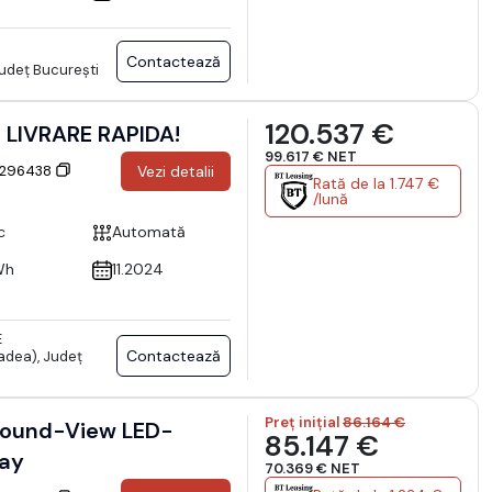
Contactează
Județ București
120.537 €
LIVRARE RAPIDA!
99.617 € NET
: 296438
Vezi detalii
Rată de la 1.747 €
/lună
c
Automată
Wh
11.2024
E
Contactează
adea), Județ
Preț inițial
86.164 €
ound-View LED-
85.147 €
lay
70.369 € NET