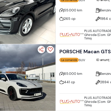
SUV
55.000 km
Benzin
265 cp
1984 
PLUS AUTOTRAD
Ghiroda (Com. Gh
Timiş
ID anunț
SUV
La comandă
85.000 km
Benzin
441 cp
2894 
PLUS AUTOTRAD
Ghiroda (Com. Gh
Timiş