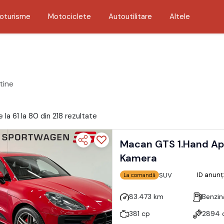
oturisme
Motociclete
Autoutilitare
Altele
tine
 la 61 la 80 din 218 rezultate
Macan GTS 1.Hand Appro
Kamera
ID anunț
SUV
La comandă
83.473 km
Benzin
381 cp
2894 