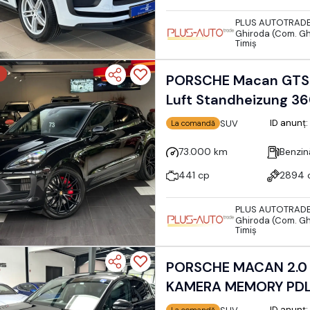
PLUS AUTOTRAD
Ghiroda (Com. Gh
Timiş
PORSCHE Macan GTS
Luft Standheizung 3
ID anunț
SUV
La comandă
73.000 km
Benzin
441 cp
2894 
PLUS AUTOTRAD
Ghiroda (Com. Gh
Timiş
PORSCHE MACAN 2.0
ID anunț
La comandă