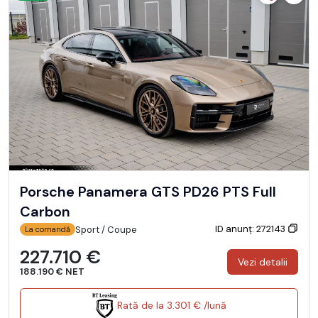
Porsche Panamera GTS PD26 PTS Full
Carbon
ID anunț: 272143
Sport / Coupe
La comandă
227.710 €
Vezi detalii
188.190 € NET
Rată de la 3.301 € /lună