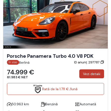
Porsche Panamera Turbo 4.0 V8 PDK
ID anunț: 297787
Berlină
În stoc
74.999 €
Vezi detalii
61.983 € NET
Rată de la 1.711 € /lună
50.963 km
Benzină
Automată