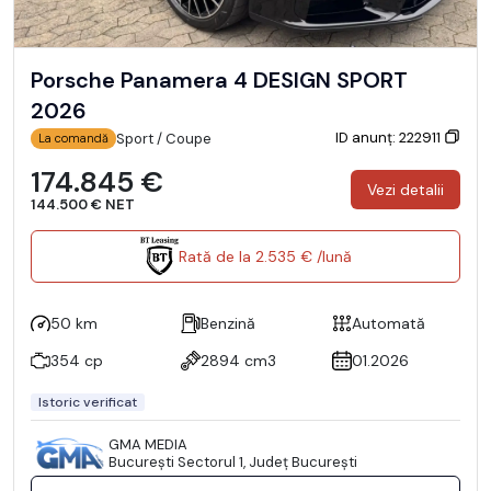
Porsche Panamera 4 DESIGN SPORT
2026
ID anunț: 222911
Sport / Coupe
La comandă
174.845 €
Vezi detalii
144.500 € NET
Rată de la 2.535 € /lună
50 km
Benzină
Automată
354 cp
2894 cm3
01.2026
Istoric verificat
GMA MEDIA
Bucureşti Sectorul 1, Județ București