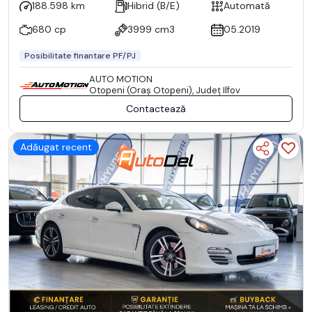
188.598 km
Hibrid (B/E)
Automată
680 cp
3999 cm3
05.2019
Posibilitate finantare PF/PJ
AUTO MOTION
Otopeni (Oraş Otopeni), Județ Ilfov
Contactează
Adăugat recent