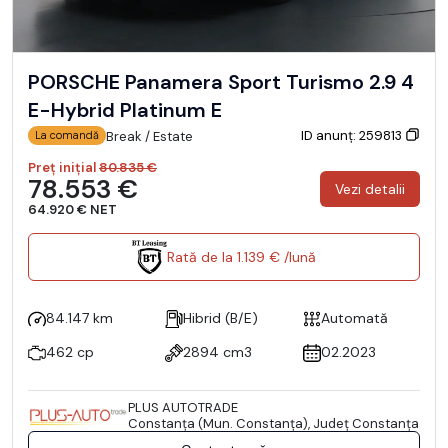
PORSCHE Panamera Sport Turismo 2.9 4
E-Hybrid Platinum E
ID anunț: 259813
Break / Estate
La comandă
Preț inițial
80.835 €
78.553 €
Vezi detalii
64.920 € NET
Rată de la 1.139 € /lună
84.147 km
Hibrid (B/E)
Automată
462 cp
2894 cm3
02.2023
PLUS AUTOTRADE
Constanţa (Mun. Constanţa), Județ Constanţa