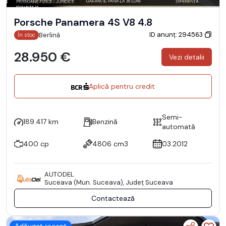
Porsche Panamera 4S V8 4.8
ID anunț: 294563
Berlină
În stoc
28.950 €
Vezi detalii
Aplică pentru credit
Semi-
189.417 km
Benzină
automată
400 cp
4806 cm3
03.2012
AUTODEL
Suceava (Mun. Suceava), Județ Suceava
Contactează
Adăugat recent