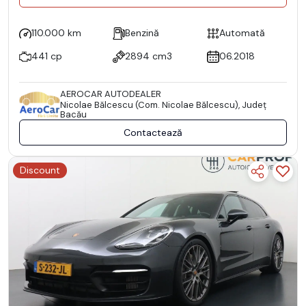
110.000 km
Benzină
Automată
441 cp
2894 cm3
06.2018
AEROCAR AUTODEALER
Nicolae Bălcescu (Com. Nicolae Bălcescu), Județ
Bacău
Contactează
Discount