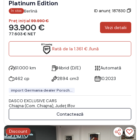
Platinum Edition
ID anunț: 187830
Berlină
În stoc
Preț inițial
99.990 €
93.900 €
Vezi detalii
77.603 € NET
Rată de la 1.361 € /lună
61.000 km
Hibrid (D/E)
Automată
462 cp
2894 cm3
10.2023
import Germania dealer Porsch...
DASCO EXCLUSIVE CARS
Chiajna (Com. Chiajna), Județ Ilfov
Contactează
Discount