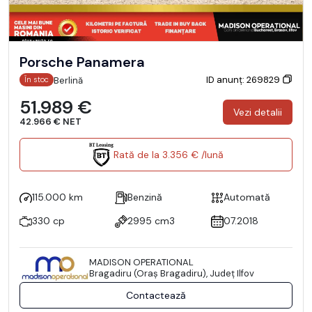
Porsche Panamera
ID anunț: 269829
Berlină
În stoc
51.989 €
Vezi detalii
42.966 € NET
Rată de la 3.356 € /lună
115.000 km
Benzină
Automată
330 cp
2995 cm3
07.2018
MADISON OPERATIONAL
Bragadiru (Oraş Bragadiru), Județ Ilfov
Contactează