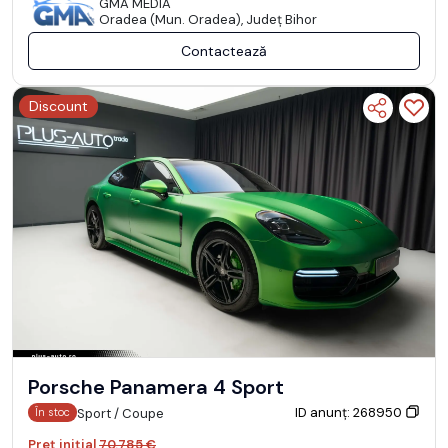
GMA MEDIA
Oradea (Mun. Oradea), Județ Bihor
Contactează
Discount
Porsche Panamera 4 Sport
ID anunț: 268950
Sport / Coupe
În stoc
Preț inițial
70.785 €