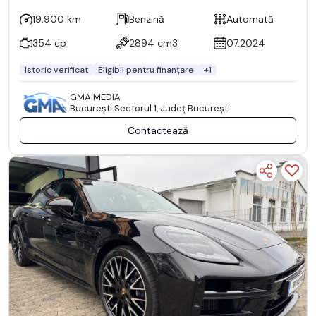
19.900 km
Benzină
Automată
354 cp
2894 cm3
07.2024
Istoric verificat
Eligibil pentru finanțare
+1
GMA MEDIA
Bucureşti Sectorul 1, Județ București
Contactează