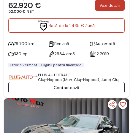
62.920 €
Vezi detalii
52.000 € NET
Rată de la 1.435 € /lună
79.700 km
Benzină
Automată
330 cp
2984 cm3
12.2019
Istoric verificat
Eligibil pentru finanțare
PLUS AUTOTRADE
Cluj-Napoca (Mun. Cluj-Napoca), Județ Cluj
Contactează