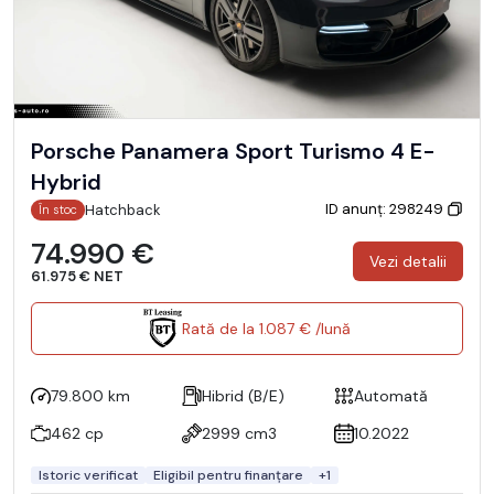
Porsche Panamera Sport Turismo 4 E-
Hybrid
ID anunț: 298249
Hatchback
În stoc
74.990 €
Vezi detalii
61.975 € NET
Rată de la 1.087 € /lună
79.800 km
Hibrid (B/E)
Automată
462 cp
2999 cm3
10.2022
Istoric verificat
Eligibil pentru finanțare
+1