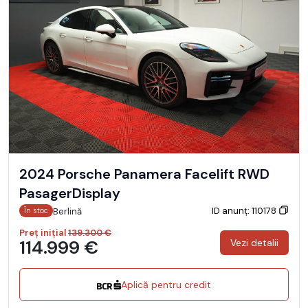
2024 Porsche Panamera Facelift RWD
PasagerDisplay
ID anunț: 110178
Berlină
În stoc
Preț inițial
139.300 €
114.999 €
Vezi detalii
Aplică pentru credit