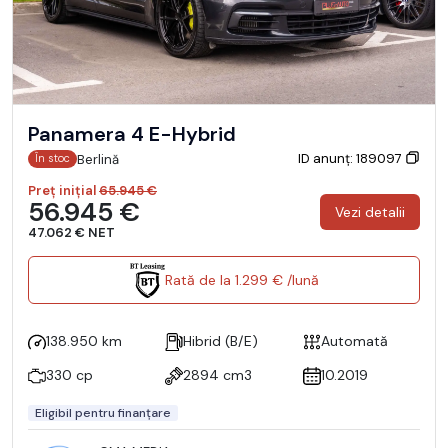
Panamera 4 E-Hybrid
ID anunț: 189097
Berlină
În stoc
Preț inițial
65.945 €
56.945 €
Vezi detalii
47.062 € NET
Rată de la 1.299 € /lună
138.950 km
Hibrid (B/E)
Automată
330 cp
2894 cm3
10.2019
Eligibil pentru finanțare