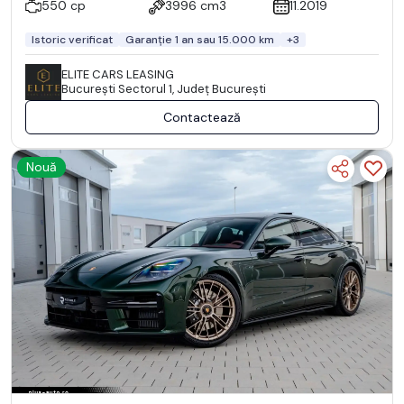
550 cp
3996 cm3
11.2019
Istoric verificat
Garanție 1 an sau 15.000 km
+3
ELITE CARS LEASING
Bucureşti Sectorul 1, Județ București
Contactează
Nouă