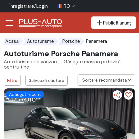
Înregistrare/Login
RO
Publică anunț
Mergi direct la butonul de accesibilitate
Mergi direct la conținutul principal
Panamera
Acasă
Autoturisme
Porsche
Autoturisme Porsche Panamera
Autoturisme de vânzare - Găsește mașina potrivită
pentru tine
Filtre
Salvează căutare
Adăugat recent