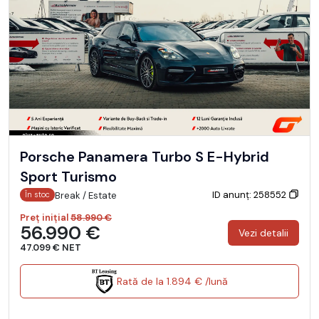
Porsche Panamera Turbo S E-Hybrid
Sport Turismo
ID anunț: 258552
Break / Estate
În stoc
Preț inițial
58.990 €
56.990 €
Vezi detalii
47.099 € NET
Rată de la 1.894 € /lună