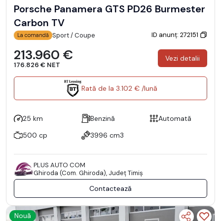
Porsche Panamera GTS PD26 Burmester
Carbon TV
ID anunț: 272151
Sport / Coupe
La comandă
213.960 €
Vezi detalii
176.826 € NET
Rată de la 3.102 € /lună
25 km
Benzină
Automată
500 cp
3996 cm3
PLUS AUTO COM
Ghiroda (Com. Ghiroda), Județ Timiş
Contactează
Nouă