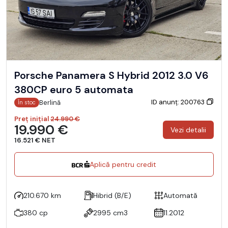
Porsche Panamera S Hybrid 2012 3.0 V6
380CP euro 5 automata
ID anunț: 200763
Berlină
În stoc
Preț inițial
24.990 €
19.990 €
Vezi detalii
16.521 € NET
Aplică pentru credit
210.670 km
Hibrid (B/E)
Automată
380 cp
2995 cm3
11.2012