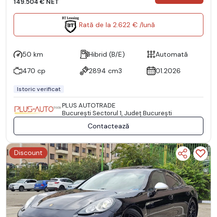
149.504 € NET
Rată de la 2.622 € /lună
50 km
Hibrid (B/E)
Automată
470 cp
2894 cm3
01.2026
Istoric verificat
PLUS AUTOTRADE
Bucureşti Sectorul 1, Județ București
Contactează
Discount