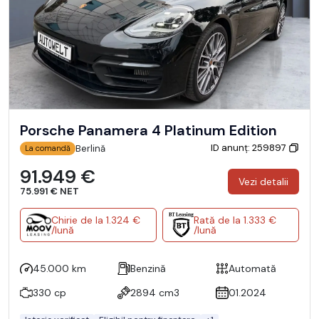
Porsche Panamera 4 Platinum Edition
ID anunț: 259897
Berlină
La comandă
91.949 €
Vezi detalii
75.991 € NET
Chirie de la 1.324 €
Rată de la 1.333 €
/lună
/lună
45.000 km
Benzină
Automată
330 cp
2894 cm3
01.2024