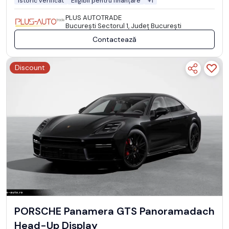
Istoric verificat
Eligibil pentru finanțare
+1
PLUS AUTOTRADE
Bucureşti Sectorul 1, Județ București
Contactează
Discount
PORSCHE Panamera GTS Panoramadach
Head-Up Display