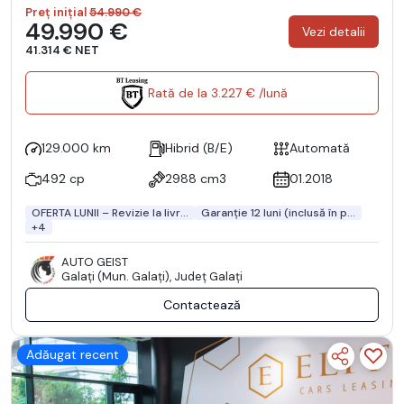
Preț inițial
54.990 €
49.990 €
Vezi detalii
41.314 € NET
Rată de la 3.227 € /lună
129.000 km
Hibrid (B/E)
Automată
492 cp
2988 cm3
01.2018
OFERTA LUNII – Revizie la livr...
Garanție 12 luni (inclusă în p...
+4
AUTO GEIST
Galaţi (Mun. Galaţi), Județ Galaţi
Contactează
Adăugat recent