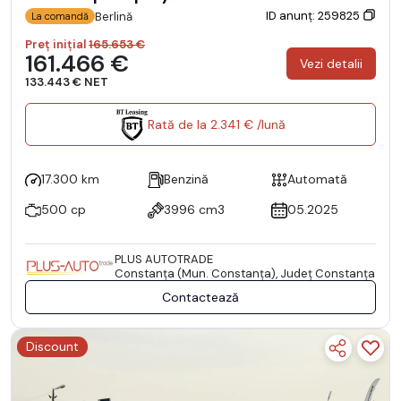
ID anunț: 259825
Berlină
La comandă
Preț inițial
165.653 €
161.466 €
Vezi detalii
133.443 € NET
Rată de la 2.341 € /lună
17.300 km
Benzină
Automată
500 cp
3996 cm3
05.2025
PLUS AUTOTRADE
Constanţa (Mun. Constanţa), Județ Constanţa
Contactează
Discount