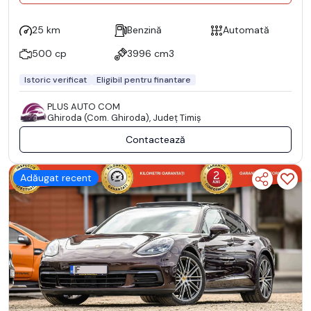
25 km
Benzină
Automată
500 cp
3996 cm3
Istoric verificat
Eligibil pentru finantare
PLUS AUTO COM
Ghiroda (Com. Ghiroda), Județ Timiş
Contactează
Adăugat recent