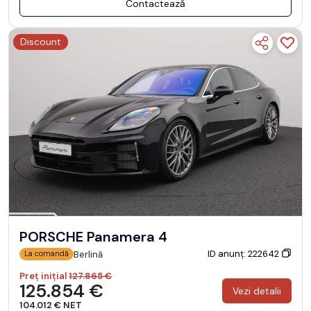
Contactează
Discount
PORSCHE Panamera 4
ID anunț: 222642
Berlină
La comandă
Preț inițial
127.865 €
125.854 €
Vezi detalii
104.012 € NET