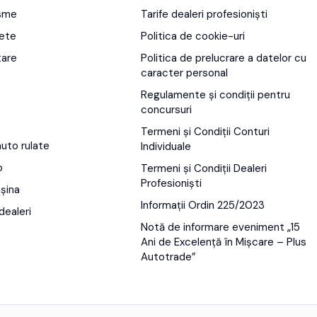
isme
Tarife dealeri profesioniști
ete
Politica de cookie-uri
tare
Politica de prelucrare a datelor cu
caracter personal
Regulamente și condiții pentru
concursuri
Termeni și Condiții Conturi
auto rulate
Individuale
o
Termeni și Condiții Dealeri
Profesioniști
șina
Informații Ordin 225/2023
dealeri
Notă de informare eveniment „15
Ani de Excelență în Mișcare – Plus
Autotrade”