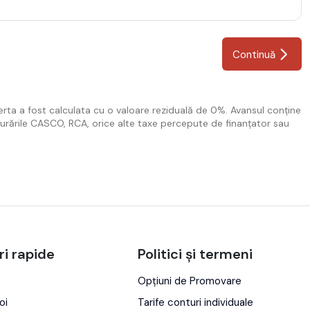
Continuă
erta a fost calculata cu o valoare reziduală de 0%. Avansul conține
igurările CASCO, RCA, orice alte taxe percepute de finanțator sau
ri rapide
Politici și termeni
Opțiuni de Promovare
oi
Tarife conturi individuale