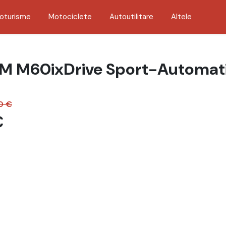
oturisme
Motociclete
Autoutilitare
Altele
M M60ixDrive Sport-Automat
0 €
€