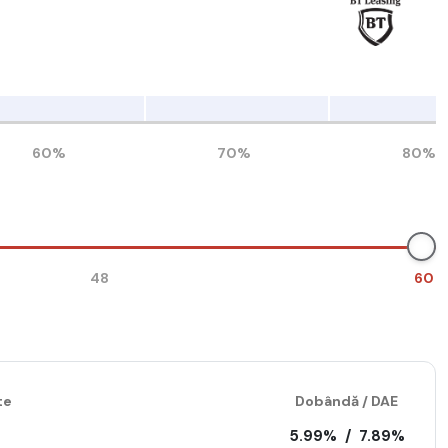
60%
70%
80%
48
60
te
Dobândă / DAE
5.99%
/
7.89%