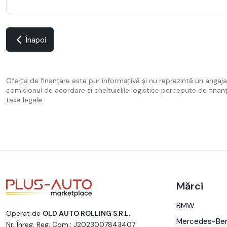
Înapoi
Oferta de finanțare este pur informativă și nu reprezintă un angaj
comisionul de acordare și cheltuielile logistice percepute de finan
taxe legale.
Mărci
BMW
Operat de
OLD AUTO ROLLING S.R.L.
Mercedes-Be
Nr. Înreg. Reg. Com.: J2023007843407