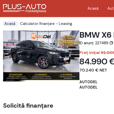
Acasă
Aut
Mergi direct la butonul de accesibilitate
Mergi direct la conținutul principal
Calculator finanțare
- Leasing
Acasă
BMW X6 
ID anunț: 227489
Preț inițial
92.00
84.990 
70.240 € NET
AUTODEL
AUTODEL
Solicită finanțare