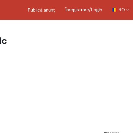
Înregistrare/Login
RO
Publică anunț
ic