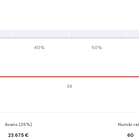
40%
50%
36
Avans (
25%
)
Număr ra
23.675 €
60