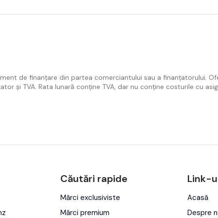
ament de finanțare din partea comerciantului sau a finanțatorului. Of
țator și TVA. Rata lunară conține TVA, dar nu conține costurile cu as
Căutări rapide
Link-u
Mărci exclusiviste
Acasă
nz
Mărci premium
Despre n