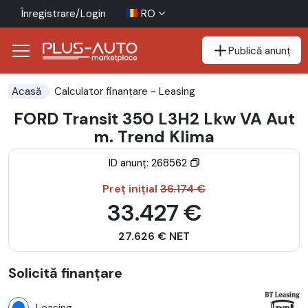
Înregistrare/Login
RO
Publică anunț
Mergi direct la butonul de accesibilitate
Mergi direct la conținutul principal
Calculator finanțare
- Leasing
Acasă
FORD Transit 350 L3H2 Lkw VA Aut
m. Trend Klima
ID anunț: 268562
Preț inițial
36.174 €
33.427 €
27.626 € NET
Solicită finanțare
Leasing