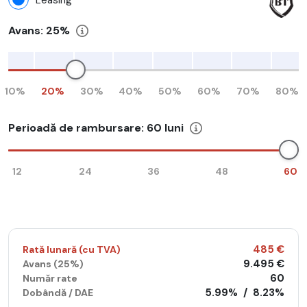
Avans:
25%
10%
20%
30%
40%
50%
60%
70%
80%
Perioadă de rambursare:
60
luni
12
24
36
48
60
485 €
Rată lunară (cu TVA)
9.495 €
Avans (
25%
)
60
Număr rate
5.99%
/
8.23%
Dobândă / DAE