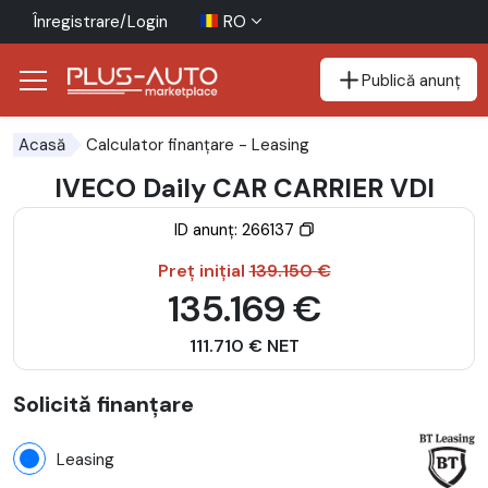
Înregistrare/Login
RO
Publică anunț
Mergi direct la butonul de accesibilitate
Mergi direct la conținutul principal
Calculator finanțare
- Leasing
Acasă
IVECO Daily CAR CARRIER VDI
ID anunț: 266137
Preț inițial
139.150 €
135.169 €
111.710 € NET
Solicită finanțare
Leasing