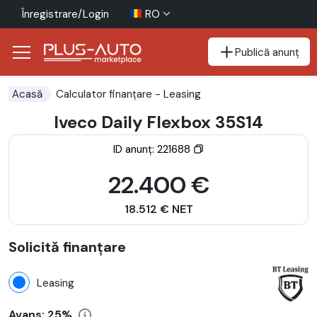
Înregistrare/Login
RO
Publică anunț
Mergi direct la butonul de accesibilitate
Mergi direct la conținutul principal
Calculator finanțare
- Leasing
Acasă
Iveco Daily Flexbox 35S14
ID anunț: 221688
22.400 €
18.512 € NET
Solicită finanțare
Leasing
Avans:
25%