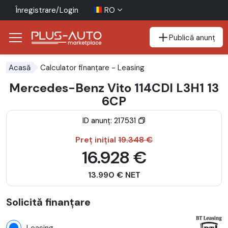
Înregistrare/Login
RO
Publică anunț
Mergi direct la butonul de accesibilitate
Mergi direct la conținutul principal
Calculator finanțare
- Leasing
Acasă
Mercedes-Benz Vito 114CDI L3H1 13
6CP
ID anunț: 217531
Preț inițial
19.348 €
16.928 €
13.990 € NET
Solicită finanțare
Leasing