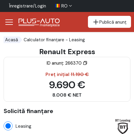
Înregistrare/Login
RO
Publică anunț
Mergi direct la butonul de accesibilitate
Mergi direct la conținutul principal
Calculator finanțare
- Leasing
Acasă
Renault Express
ID anunț: 266370
Preț inițial
11.190 €
9.690 €
8.008 € NET
Solicită finanțare
Leasing