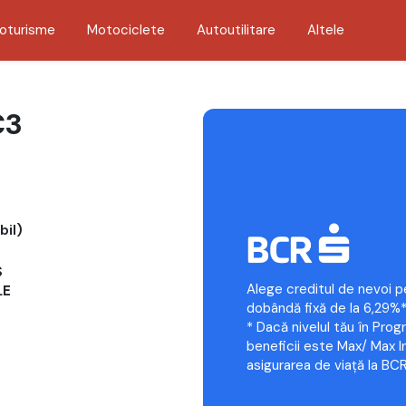
oturisme
Motociclete
Autoutilitare
Altele
C3
il)
S
Alege creditul de nevoi p
LE
dobândă fixă de la 6,29%*
* Dacă nivelul tău în Prog
beneficii este Max/ Max In
asigurarea de viață la BCR