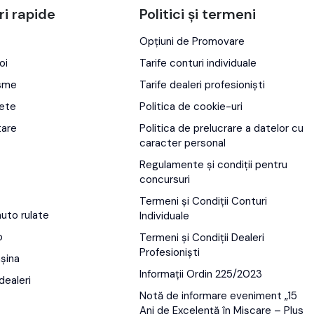
ri rapide
Politici și termeni
Opțiuni de Promovare
oi
Tarife conturi individuale
isme
Tarife dealeri profesioniști
ete
Politica de cookie-uri
tare
Politica de prelucrare a datelor cu
caracter personal
Regulamente și condiții pentru
concursuri
Termeni și Condiții Conturi
auto rulate
Individuale
o
Termeni și Condiții Dealeri
Profesioniști
șina
Informații Ordin 225/2023
dealeri
Notă de informare eveniment „15
Ani de Excelență în Mișcare – Plus