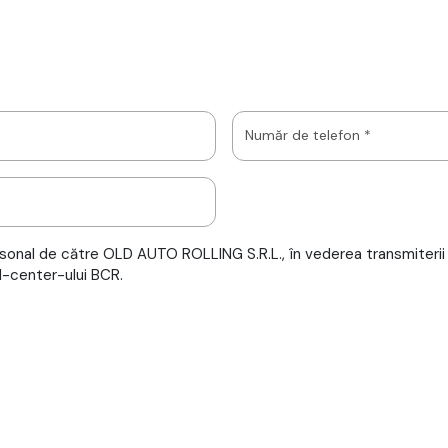
Număr de telefon *
sonal de către OLD AUTO ROLLING S.R.L., în vederea transmiterii 
l-center-ului BCR.