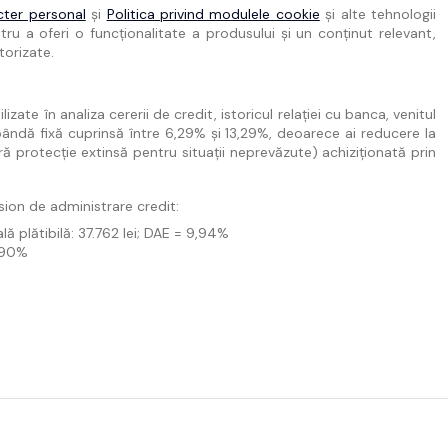
cter personal
și
Politica privind modulele cookie
și alte tehnologii
ru a oferi o funcționalitate a produsului și un conținut relevant,
torizate.
ate în analiza cererii de credit, istoricul relației cu banca, venitul
bândă fixă cuprinsă între 6,29% și 13,29%, deoarece ai reducere la
ră protecție extinsă pentru situații neprevăzute) achiziționată prin
sion de administrare credit:
lă plătibilă: 37.762 lei; DAE = 9,94%
3,90%