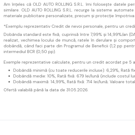
Am înțeles că OLD AUTO ROLLING S.R.L. îmi folosește datele pe
similare. OLD AUTO ROLLING S.R.L. recurge la sisteme automate și 
materiale publicitare personalizate, precum și protecție împotriva m
*Exemplu reprezentativ Credit de nevoi personale, pentru un credit
Dobânda standard este fixă, cuprinsă între 7,99% și 14,99%/an (DAE de
realizat, vechimea locului de muncă, ratele în derulare și compor
dobândă, când faci parte din Programul de Beneficii (1,2 pp pentru 
intermediul BCR (0,50 pp).
Exemple reprezentative calculate, pentru un credit acordat pe 5 an
Dobândă minimă (cu toate reducerile incluse): 6,29%, Rată fixă:
Dobândă medie: 10%, Rată fixă: 679 lei/lună (include costul lun
Dobândă maximă: 14,99%, Rată fixă: 714 lei/lună; Valoare totală
Ofertă valabilă până la data de 31.05.2026.