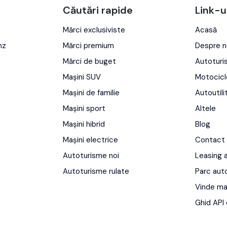
Căutări rapide
Link-u
Mărci exclusiviste
Acasă
nz
Mărci premium
Despre n
Mărci de buget
Autotur
Mașini SUV
Motocicl
Mașini de familie
Autoutili
Mașini sport
Altele
Mașini hibrid
Blog
Mașini electrice
Contact
Autoturisme noi
Leasing 
Autoturisme rulate
Parc aut
Vinde ma
Ghid API 