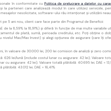
rsonale în conformitate cu
Politica de prelucrare a datelor cu cara
la parteneri care analizează modul în care utilizez serviciile, pent
esajelor nesolicitate, software-ului rău intenționat și utilizării neau
 pe 5 ani nou, client care face parte din Programul de Beneficii:
 la 8,59% la 18,91%) și diferă în funcție de mai multe variabile utiliz
tamentul de plată, sumă, perioada creditului, etc. Poți obține o do
nivelul Max/Max Invest) și alegi opțiunea de asigurare (care îți ofe
i, în valoare de 30.000 lei, 200 lei comision de analiză și zero comi
 626 lei/lună (include costul lunar cu asigurare: 42 lei); Valoare tota
ar cu asigurare: 42 lei); Valoare totală plătibilă: 40.695 lei; DAE = 1
 plătibilă: 43.012 lei; DAE = 16,41%