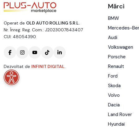
Mărci
BMW
Operat de
OLD AUTO ROLLING S.R.L.
Mercedes-Be
Nr. Înreg. Reg. Com.: J2023007843407
CUI: 48054390
Audi
Volkswagen
Porsche
Renault
Dezvoltat de
INFINIT DIGITAL
.
Ford
Skoda
Volvo
Dacia
Land Rover
Hyundai