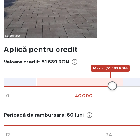
Aplică pentru credit
Valoare credit:
51.689 RON
Maxim (51.689 RON)
0
40.000
Perioadă de rambursare:
60
luni
12
24