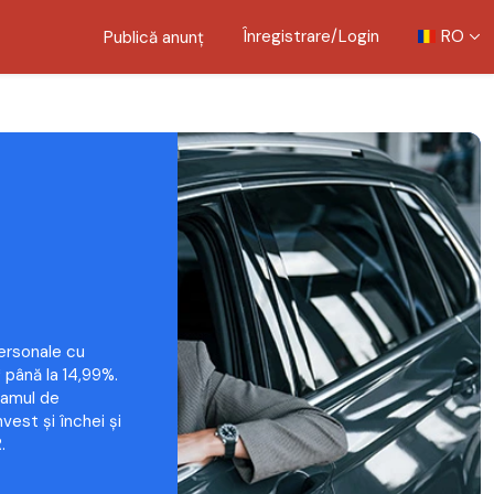
Înregistrare/Login
RO
Publică anunț
ersonale cu
 până la 14,99%.
ramul de
vest și închei și
.