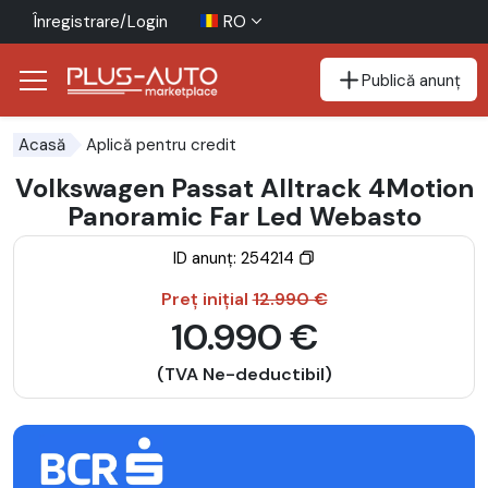
Înregistrare/Login
RO
Publică anunț
Mergi direct la butonul de accesibilitate
Mergi direct la conținutul principal
Aplică pentru credit
Acasă
Volkswagen Passat Alltrack 4Motion
Panoramic Far Led Webasto
ID anunț: 254214
Preț inițial
12.990 €
10.990 €
(TVA Ne-deductibil)