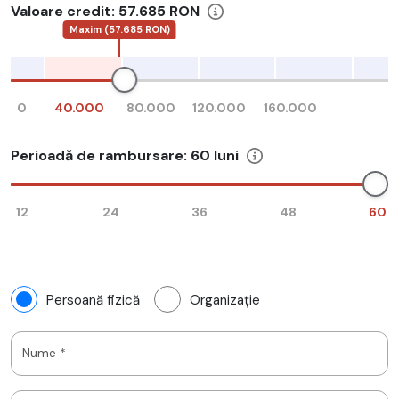
Valoare credit:
57.685 RON
Maxim (57.685 RON)
0
40.000
80.000
120.000
160.000
Perioadă de rambursare:
60
luni
12
24
36
48
60
Persoană fizică
Organizație
Nume *