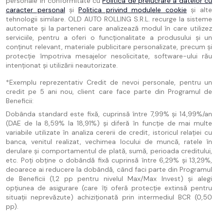
personale în conformitate cu
Politica de prelucrare a datelor cu
caracter personal
și
Politica privind modulele cookie
și alte
tehnologii similare. OLD AUTO ROLLING S.R.L. recurge la sisteme
automate și la parteneri care analizează modul în care utilizez
serviciile, pentru a oferi o funcționalitate a produsului și un
conținut relevant, materiale publicitare personalizate, precum și
protecție împotriva mesajelor nesolicitate, software-ului rău
intenționat și utilizării neautorizate.
*Exemplu reprezentativ Credit de nevoi personale, pentru un
credit pe 5 ani nou, client care face parte din Programul de
Beneficii:
Dobânda standard este fixă, cuprinsă între 7,99% și 14,99%/an
(DAE de la 8,59% la 18,91%) și diferă în funcție de mai multe
variabile utilizate în analiza cererii de credit, istoricul relației cu
banca, venitul realizat, vechimea locului de muncă, ratele în
derulare și comportamentul de plată, sumă, perioada creditului,
etc. Poți obține o dobândă fixă cuprinsă între 6,29% și 13,29%,
deoarece ai reducere la dobândă, când faci parte din Programul
de Beneficii (1,2 pp pentru nivelul Max/Max Invest) și alegi
opțiunea de asigurare (care îți oferă protecție extinsă pentru
situații neprevăzute) achiziționată prin intermediul BCR (0,50
pp).