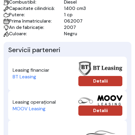
Combustibil:
Diesel
Capacitate cilindrică:
1400 cm3
Putere:
1 cp
Prima înmatriculare:
06.2007
An de fabricație:
2007
Culoare:
Negru
Servicii parteneri
Leasing financiar
BT Leasing
Detalii
Leasing operațional
MOOV Leasing
Detalii