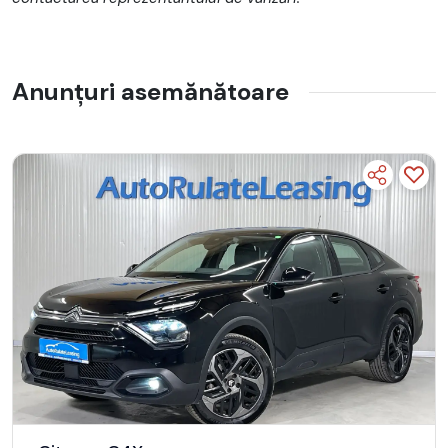
Posibilitate 3 randuri numere rosii
Aer conditionat
Anunțuri asemănătoare
Computer de bord
Geamuri electrice
Carlig remorcare
Abs , esp , 8 airbaguri
Pentru mai multe detalii despre rate sau masina va rog sa ne
contactati !
Citroen 080