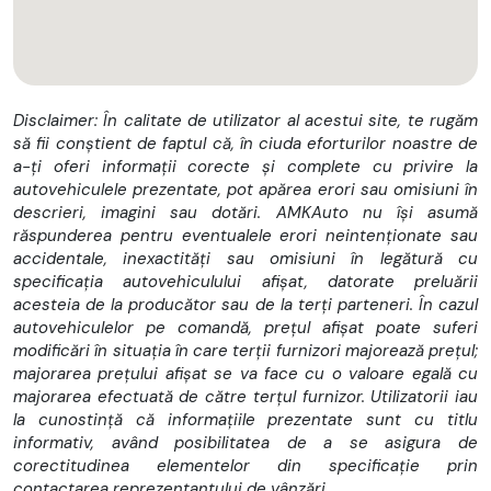
Contract de strainatate ( se solicita girant cu venit in
Romania )
Persoane cu probleme in biroul de credit
Disclaimer: În calitate de utilizator al acestui site, te rugăm
Persoane care au gradul de indatorare atins sau depasit
să fii conștient de faptul că, în ciuda eforturilor noastre de
Persoane juridice ( firma infiintata de min 1 an)
a-ți oferi informații corecte și complete cu privire la
autovehiculele prezentate, pot apărea erori sau omisiuni în
Esti direct proprietar NU este obligatoriu CASCO
descrieri, imagini sau dotări. AMKAuto nu își asumă
răspunderea pentru eventualele erori neintenționate sau
Rate fixe Perioada de finantare de la 12 la 60 luni
accidentale, inexactități sau omisiuni în legătură cu
specificația autovehiculului afișat, datorate preluării
Finantare incepand de la 0 % avans Fara garantii
acesteia de la producător sau de la terți parteneri. În cazul
Posibilitate rambursare anticipata
autovehiculelor pe comandă, prețul afișat poate suferi
modificări în situația în care terții furnizori majorează prețul;
Transport gratuit pana la adresa clientului pe raza judetului
majorarea prețului afișat se va face cu o valoare egală cu
majorarea efectuată de către terțul furnizor. Utilizatorii iau
Asistenta înmatriculare definitiva sau R.A.R
la cunostință că informațiile prezentate sunt cu titlu
informativ, având posibilitatea de a se asigura de
Ofer seria de sasiu pentru verificare !
corectitudinea elementelor din specificație prin
Numere de PROBE pentru test drive
contactarea reprezentantului de vânzări.