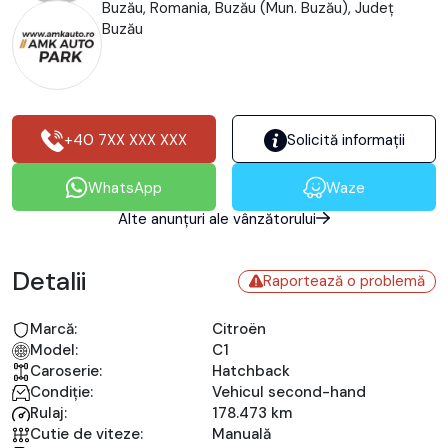
Buzău, Romania, Buzău (Mun. Buzău), Județ
Buzău
+40 7XX XXX XXX
Solicită informații
WhatsApp
Waze
Alte anunțuri ale vânzătorului
Detalii
Raportează o problemă
Marcă:
Citroën
Model:
C1
Caroserie:
Hatchback
Condiție:
Vehicul second-hand
Rulaj:
178.473 km
Cutie de viteze:
Manuală