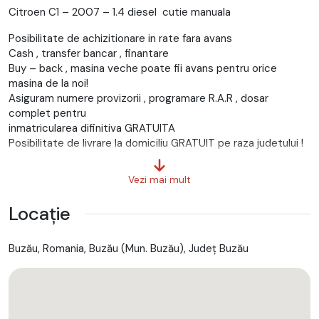
Citroen C1 – 2007 – 1.4 diesel cutie manuala
Posibilitate de achizitionare in rate fara avans
Cash , transfer bancar , finantare
Buy – back , masina veche poate fii avans pentru orice
masina de la noi!
Asiguram numere provizorii , programare R.A.R , dosar
complet pentru
inmatricularea difinitiva GRATUITA
Posibilitate de livrare la domiciliu GRATUIT pe raza judetului !
Cash / Transfer bancar / buy – back
Vezi mai mult
Finantare ( on line sau la sediul nostru )
Locație
Persoane fizice : varsta 18-72 ani
Salariat : contract de munca de minim 3 luni , pe perioada
Buzău, Romania, Buzău (Mun. Buzău), Județ Buzău
nedeterminata
Pensionar la limita de varsta : decizia de pensionare si ultimile
3 cupoane de pensie