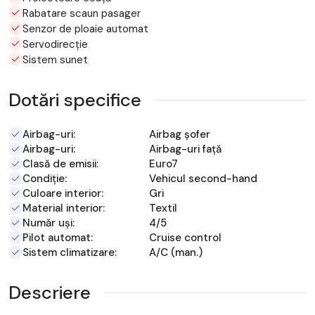
Rabatare scaun pasager
Senzor de ploaie automat
Servodirecție
Sistem sunet
Dotări specifice
Airbag-uri:
Airbag șofer
Airbag-uri:
Airbag-uri față
Clasă de emisii:
Euro7
Condiție:
Vehicul second-hand
Culoare interior:
Gri
Material interior:
Textil
Număr uși:
4/5
Pilot automat:
Cruise control
Sistem climatizare:
A/C (man.)
Descriere