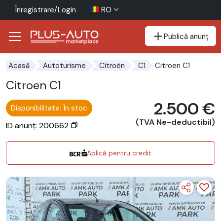
Înregistrare/Login
RO
Publică anunț
Mergi direct la butonul de accesibilitate
Mergi direct la conținutul principal
Citroen C1
Acasă
Autoturisme
Citroën
C1
Citroen C1
2.500 €
Disponibilitate: În stoc
(TVA Ne-deductibil)
ID anunț: 200662
Aplică pentru credit