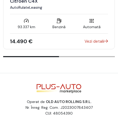
Citroen C4X
AutoRulateLeasing
93.337 km
Benzină
Automată
14.490 €
Vezi detalii
Operat de
OLD AUTO ROLLING S.R.L.
Nr. Înreg. Reg. Com.: J2023007843407
CUI: 48054390