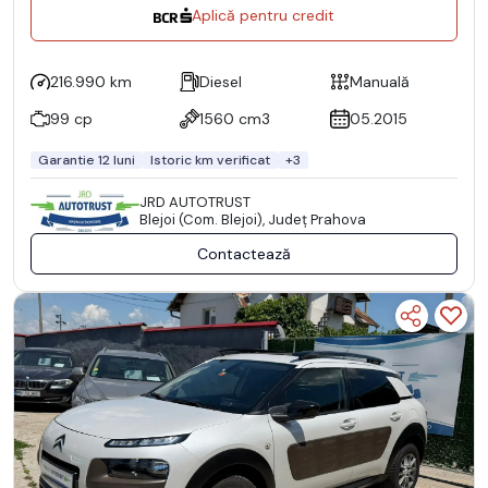
Aplică pentru credit
216.990 km
Diesel
Manuală
99 cp
1560 cm3
05.2015
Garantie 12 luni
Istoric km verificat
+3
JRD AUTOTRUST
Blejoi (Com. Blejoi), Județ Prahova
Contactează