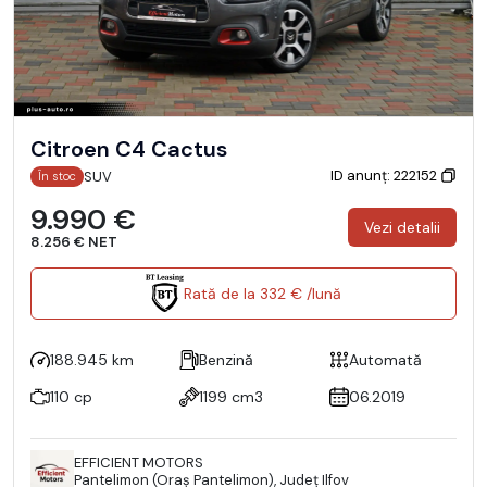
Citroen C4 Cactus
ID anunț: 222152
SUV
În stoc
9.990 €
Vezi detalii
8.256 € NET
Rată de la 332 € /lună
188.945 km
Benzină
Automată
110 cp
1199 cm3
06.2019
EFFICIENT MOTORS
Pantelimon (Oraş Pantelimon), Județ Ilfov