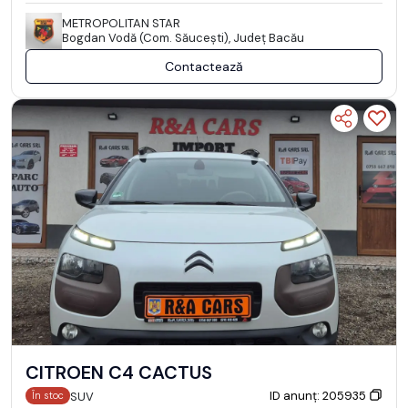
METROPOLITAN STAR
Bogdan Vodă (Com. Săuceşti), Județ Bacău
Contactează
CITROEN C4 CACTUS
ID anunț: 205935
SUV
În stoc