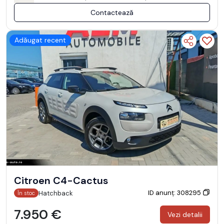
Contactează
Adăugat recent
Citroen C4-Cactus
ID anunț: 308295
Hatchback
În stoc
7.950 €
Vezi detalii