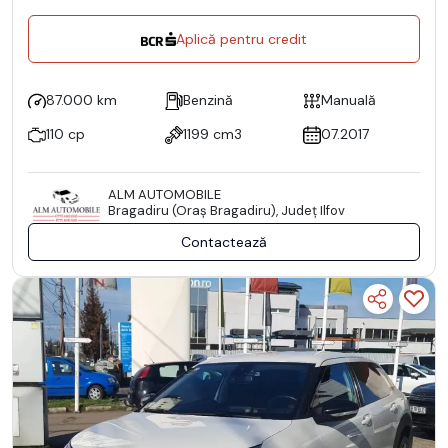
Aplică pentru credit
87.000 km
Benzină
Manuală
110 cp
1199 cm3
07.2017
ALM AUTOMOBILE
Bragadiru (Oraş Bragadiru), Județ Ilfov
Contactează