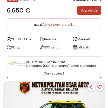
6.650 €
Vezi detalii
Aplică pentru credit
206.000 km
Benzină
Manuală
110 cp
1199 cm3
06.2017
AUTOMOBILE CONSTANTA
Constanţa (Mun. Constanţa), Județ Constanţa
Contactează