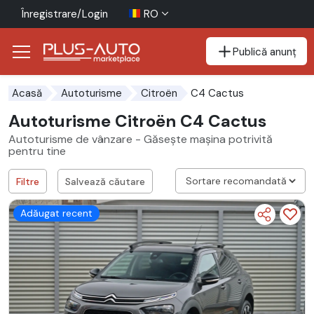
Înregistrare/Login
RO
Publică anunț
Mergi direct la butonul de accesibilitate
Mergi direct la conținutul principal
C4 Cactus
Acasă
Autoturisme
Citroën
Autoturisme Citroën C4 Cactus
Autoturisme de vânzare - Găsește mașina potrivită
pentru tine
Filtre
Salvează căutare
Adăugat recent