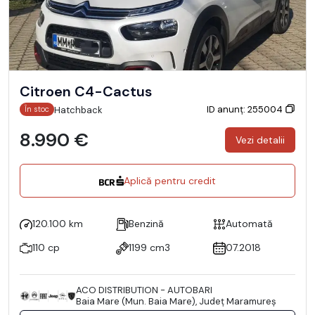
Citroen C4-Cactus
ID anunț: 255004
Hatchback
În stoc
8.990 €
Vezi detalii
Aplică pentru credit
120.100 km
Benzină
Automată
110 cp
1199 cm3
07.2018
ACO DISTRIBUTION - AUTOBARI
Baia Mare (Mun. Baia Mare), Județ Maramureş