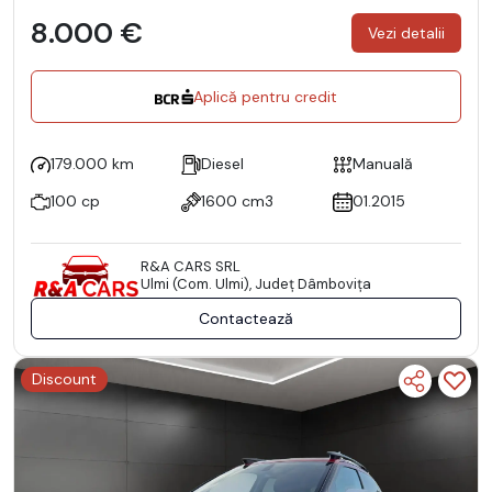
8.000 €
Vezi detalii
Aplică pentru credit
179.000 km
Diesel
Manuală
100 cp
1600 cm3
01.2015
R&A CARS SRL
Ulmi (Com. Ulmi), Județ Dâmboviţa
Contactează
Discount