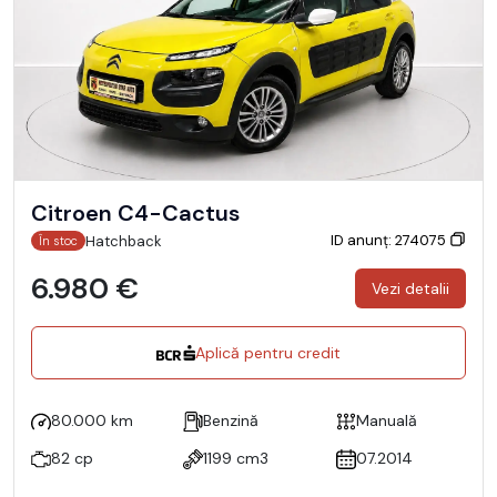
Citroen C4-Cactus
ID anunț: 274075
Hatchback
În stoc
6.980 €
Vezi detalii
Aplică pentru credit
80.000 km
Benzină
Manuală
82 cp
1199 cm3
07.2014