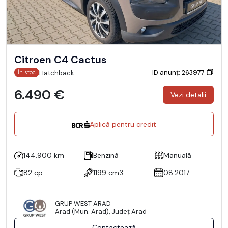
Citroen C4 Cactus
ID anunț: 263977
Hatchback
În stoc
6.490 €
Vezi detalii
Aplică pentru credit
144.900 km
Benzină
Manuală
82 cp
1199 cm3
08.2017
GRUP WEST ARAD
Arad (Mun. Arad), Județ Arad
Contactează