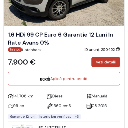
1.6 HDi 99 CP Euro 6 Garantie 12 Luni In
Rate Avans 0%
ID anunț: 250452
Hatchback
În stoc
7.900 €
Vezi detalii
Aplică pentru credit
141.708 km
Diesel
Manuală
99 cp
1560 cm3
08.2015
Garantie 12 luni
Istoric km verificat
+3
JRD AUTOTRUST