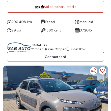
Aplică pentru credit
200.408 km
Diesel
Manuală
99 cp
1560 cm3
07.2015
SABAUTO
Otopeni (Oraş Otopeni), Județ Ilfov
Contactează