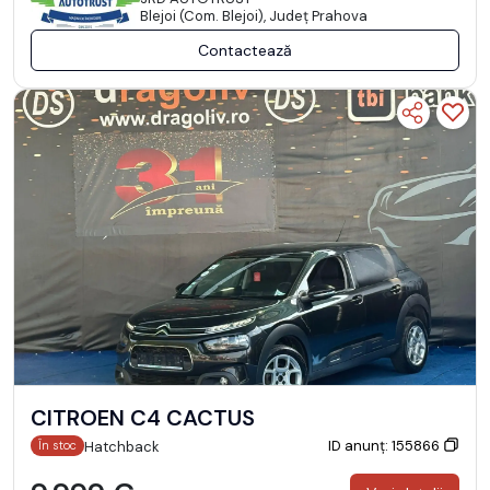
Blejoi (Com. Blejoi), Județ Prahova
Contactează
CITROEN C4 CACTUS
ID anunț: 155866
Hatchback
În stoc