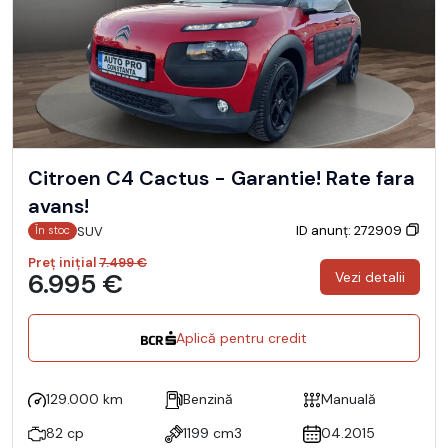
Citroen C4 Cactus - Garantie! Rate fara
avans!
ID anunț: 272909
SUV
În stoc
Preț inițial
7.499 €
6.995 €
Vezi detalii
Aplică pentru credit
129.000 km
Benzină
Manuală
82 cp
1199 cm3
04.2015