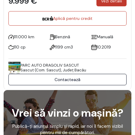
9.999 €
Vezi detalii
Aplică pentru credit
111.000 km
Benzină
Manuală
110 cp
1199 cm3
10.2019
PARC AUTO DRAGOLIV SASCUT
Sascut (Com. Sascut), Județ Bacău
Contactează
Vrei să vinzi o mașină?
Publică-ți anunțul simplu și rapid, iar noi îl facem vizibil
pentru mii de cumpărători.