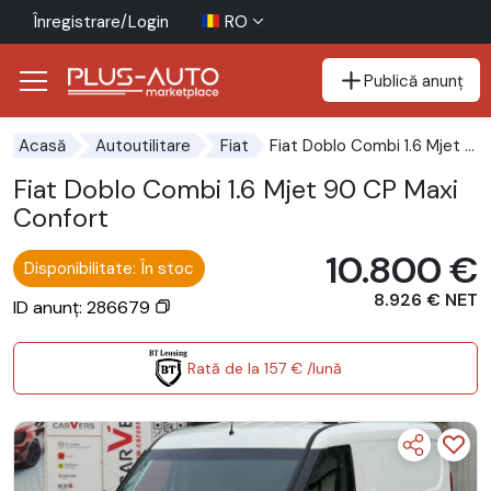
Înregistrare/Login
RO
Publică anunț
Mergi direct la butonul de accesibilitate
Mergi direct la conținutul principal
Fiat Doblo Combi 1.6 Mjet 90 CP Maxi Confort
Acasă
Autoutilitare
Fiat
Fiat Doblo Combi 1.6 Mjet 90 CP Maxi
Confort
10.800 €
Disponibilitate: În stoc
8.926 € NET
ID anunț: 286679
Rată de la 157 € /lună