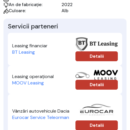
An de fabricație:
2022
Culoare:
Alb
Servicii parteneri
Leasing financiar
BT Leasing
Detalii
Leasing operațional
MOOV Leasing
Detalii
Vânzări autovehicule Dacia
Eurocar Service Teleorman
Detalii