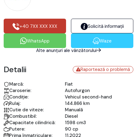
+40 7XX XXX XXX
Solicită informații
WhatsApp
Waze
Alte anunțuri ale vânzătorului
Detalii
Raportează o problemă
Marcă:
Fiat
Caroserie:
Autofurgon
Condiție:
Vehicul second-hand
Rulaj:
144.866 km
Cutie de viteze:
Manuală
Combustibil:
Diesel
Capacitate cilindrică:
1598 cm3
Putere:
90 cp
Prima înmatriculare:
11.2022