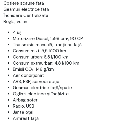
Cotiere scaune față
Geamuri electrice față
Închidere Centralizata
Reglaj volan
4 uși
Motorizare Diesel, 1598 cm³, 90 CP
Transmisie manuală, tracțiune față
Consum mixt: 5,5 l/100 km
Consum urban: 6,8 l/100 km
Consum extraurban: 4,8 l/100 km
Emisii CO₂: 146 g/km
Aer condiționat
ABS, ESP, servodirecție
Geamuri electrice față/spate
Oglinzi electrice și încălzite
Airbag șofer
Radio, USB
Jante oțel
Armrest față