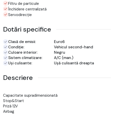
Filtru de particule
Închidere centralizată
Servodirecție
Dotări specifice
Clasă de emisii:
Euro6
Condiție:
Vehicul second-hand
Culoare interior:
Negru
Sistem climatizare:
A/C (man.)
Uși culisante:
Ușă culisantă dreapta
Descriere
Capacitate supradimensionată
Stop&Start
Priză 12V
Airbag