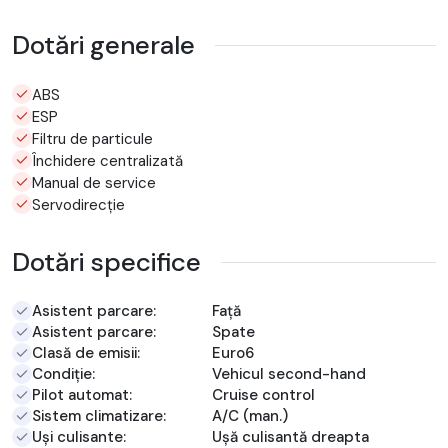
Dotări generale
ABS
ESP
Filtru de particule
Închidere centralizată
Manual de service
Servodirecție
Dotări specifice
Asistent parcare:
Față
Asistent parcare:
Spate
Clasă de emisii:
Euro6
Condiție:
Vehicul second-hand
Pilot automat:
Cruise control
Sistem climatizare:
A/C (man.)
Uși culisante:
Ușă culisantă dreapta