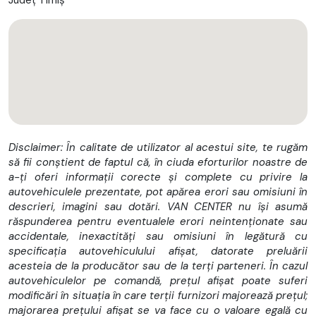
FIXA / perioada 5 ani – 282 euro / luna TVA inclus + Casco
GARANTIE tehnica 12 luni de la data achizitiei FARA limita de
Km
Factura cu TVA DEDUCTIBIL si kilometraj mentionat
Disclaimer: În calitate de utilizator al acestui site, te rugăm
să fii conștient de faptul că, în ciuda eforturilor noastre de
Istoric service complet in reprezentanta Ford
a-ți oferi informații corecte și complete cu privire la
autovehiculele prezentate, pot apărea erori sau omisiuni în
descrieri, imagini sau dotări. VAN CENTER nu își asumă
răspunderea pentru eventualele erori neintenționate sau
Ultima revizie completa efectuata la 160.809 Km /
accidentale, inexactități sau omisiuni în legătură cu
23.05.2025
specificația autovehiculului afișat, datorate preluării
acesteia de la producător sau de la terți parteneri. În cazul
autovehiculelor pe comandă, prețul afișat poate suferi
Schimb Kit distributie efectuat la 160.809 Km / 23.05.2025
modificări în situația în care terții furnizori majorează prețul;
majorarea prețului afișat se va face cu o valoare egală cu