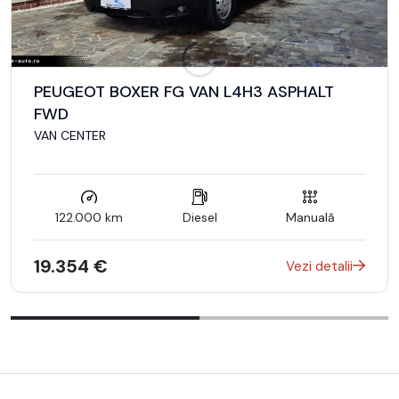
Tractiune fata – FWD
Capacitate incarcare 3 europaleti
Sarcina utila – 881 Kg
PEUGEOT BOXER FG VAN L4H3 ASPHALT
Ampatament lung L2 – 3.300 mm
FWD
Plafon mediu H1 – Volum util spatiu de marfa (SAE) 6.8 mc
VAN CENTER
Lxh 2.921×1.406 mm in spatiul de marfa
122.000 km
Diesel
Manuală
Echipament:
19.354 €
Vezi detalii
– Nivel de echipare – TREND
– Aplicatia Ford PASS – Monitorizare auto din telefon
– Sistem de avertizare a unghiului mort – BLIS
– Sistem avertizare la parasirea benzii – Lane assist