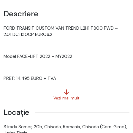
Descriere
FORD TRANSIT CUSTOM VAN TREND L2H1 T300 FWD –
2.0TDCi 130CP EURO6.2
Model FACE-LIFT 2022 – MY2022
PRET: 14.495 EURO + TVA
Vezi mai mult
Posibilitate finantare in LEASING, avans minim 15%, perioada
maxima 5 ani
Locație
Strada Someș 20b, Chișoda, Romania, Chişoda (Com. Giroc),
Ex: avans 15% – 3.372 euro TVA si taxe incluse, rata lunara
Județ Timiş