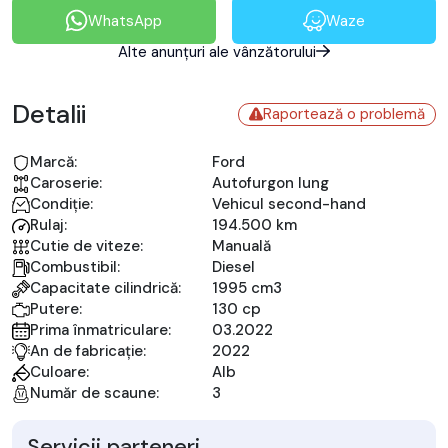
WhatsApp
Waze
Alte anunțuri ale vânzătorului
Detalii
Raportează o problemă
Marcă:
Ford
Caroserie:
Autofurgon lung
Condiție:
Vehicul second-hand
Rulaj:
194.500 km
Cutie de viteze:
Manuală
Combustibil:
Diesel
Capacitate cilindrică:
1995 cm3
Putere:
130 cp
Prima înmatriculare:
03.2022
An de fabricație:
2022
Culoare:
Alb
Număr de scaune:
3
Servicii parteneri