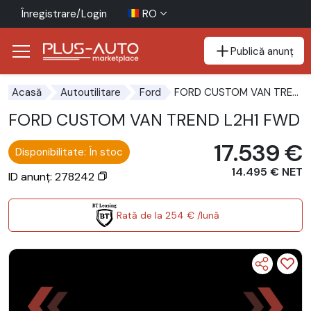
Înregistrare/Login
RO
Publică anunț
Mergi direct la butonul de accesibilitate
Mergi direct la conținutul principal
FORD CUSTOM VAN TREND L2H1 FWD
Acasă
Autoutilitare
Ford
FORD CUSTOM VAN TREND L2H1 FWD
17.539 €
Disponibilitate: În stoc
14.495 € NET
ID anunț: 278242
Rată de la 254 € /lună