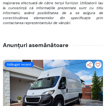
majorarea efectuată de către terțul furnizor. Utilizatorii iau
la cunostință că informațiile prezentate sunt cu titlu
Schimb discuri + placute frana fata si spate efectuat recent
informativ, având posibilitatea de a se asigura de
corectitudinea elementelor din specificație prin
contactarea reprezentantului de vânzări.
Auto rulat exclusiv in GERMANIA
Anunțuri asemănătoare
Omologare RAR efectuata CIV emis
Motorizare TDCi Euro6.2 DPF
Adăugat recent
Cuplu maxim: 360 Nm / 1.500-2.000 rpm
Cutie viteze manuala: 6+1 rapoarte
Interval revizie la maxim 40.000 km / 2 ani