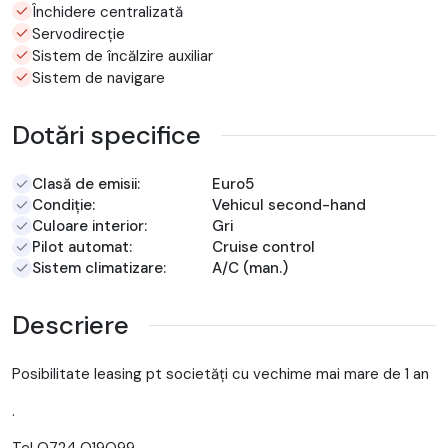
Închidere centralizată
Servodirecție
Sistem de încălzire auxiliar
Sistem de navigare
Dotări specifice
Clasă de emisii:
Euro5
Condiție:
Vehicul second-hand
Culoare interior:
Gri
Pilot automat:
Cruise control
Sistem climatizare:
A/C (man.)
Descriere
Posibilitate leasing pt societăți cu vechime mai mare de 1 an
.
Tel O724 O19O99