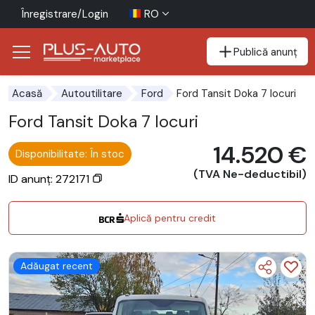
Înregistrare/Login
RO
Publică anunț
Mergi direct la butonul de accesibilitate
Mergi direct la conținutul principal
Ford Tansit Doka 7 locuri
Acasă
Autoutilitare
Ford
Ford Tansit Doka 7 locuri
14.520 €
Disponibilitate: În stoc
(TVA Ne-deductibil)
ID anunț: 272171
Aplică pentru credit
Adăugat recent