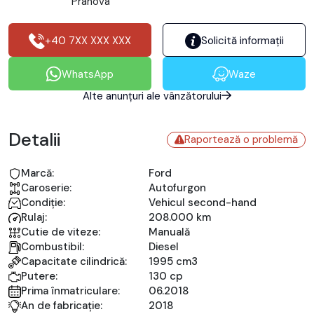
Prahova
+40 7XX XXX XXX
Solicită informații
WhatsApp
Waze
Alte anunțuri ale vânzătorului
Detalii
Raportează o problemă
Marcă:
Ford
Caroserie:
Autofurgon
Condiție:
Vehicul second-hand
Rulaj:
208.000 km
Cutie de viteze:
Manuală
Combustibil:
Diesel
Capacitate cilindrică:
1995 cm3
Putere:
130 cp
Prima înmatriculare:
06.2018
An de fabricație:
2018