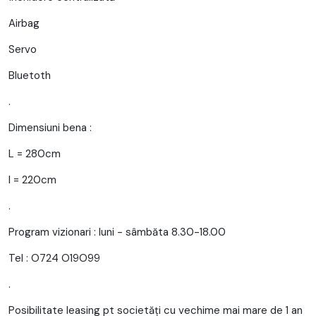
Airbag
Servo
Bluetoth
.
Dimensiuni bena :
L = 280cm
l = 220cm
.
Program vizionari : luni - sâmbăta 8.30-18.00
Tel : O724 O19O99
.
Posibilitate leasing pt societăți cu vechime mai mare de 1 an