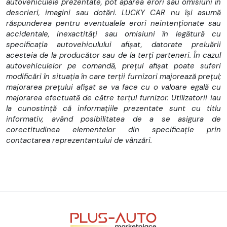
autovehiculele prezentate, pot apărea erori sau omisiuni în
descrieri, imagini sau dotări. LUCKY CAR nu își asumă
răspunderea pentru eventualele erori neintenționate sau
accidentale, inexactități sau omisiuni în legătură cu
specificația autovehiculului afișat, datorate preluării
acesteia de la producător sau de la terți parteneri. În cazul
autovehiculelor pe comandă, prețul afișat poate suferi
modificări în situația în care terții furnizori majorează prețul;
majorarea prețului afișat se va face cu o valoare egală cu
majorarea efectuată de către terțul furnizor. Utilizatorii iau
la cunostință că informațiile prezentate sunt cu titlu
informativ, având posibilitatea de a se asigura de
corectitudinea elementelor din specificație prin
contactarea reprezentantului de vânzări.