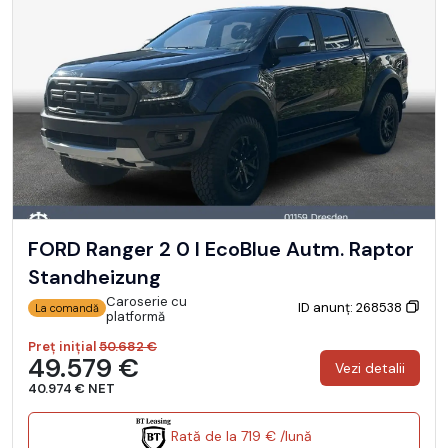
FORD Ranger 2 0 l EcoBlue Autm. Raptor
Standheizung
Caroserie cu
ID anunț: 268538
La comandă
platformă
Preț inițial
50.682 €
49.579 €
Vezi detalii
40.974 € NET
Rată de la 719 € /lună