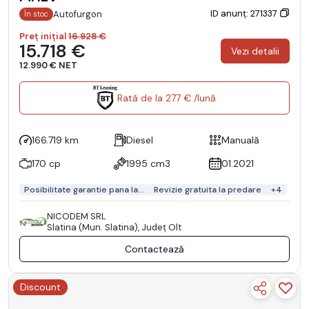
ID anunț: 271337
Autofurgon
În stoc
Preț inițial
16.928 €
15.718 €
Vezi detalii
12.990 € NET
Rată de la 277 € /lună
166.719 km
Diesel
Manuală
170 cp
1995 cm3
01.2021
Posibilitate garantie pana la...
Revizie gratuita la predare
+4
NICODEM SRL
Slatina (Mun. Slatina), Județ Olt
Contactează
Discount