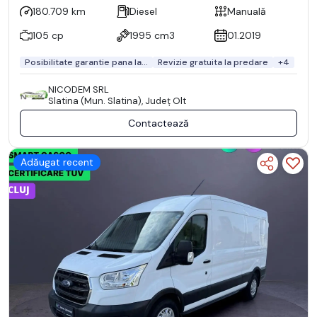
180.709 km
Diesel
Manuală
105 cp
1995 cm3
01.2019
Posibilitate garantie pana la...
Revizie gratuita la predare
+4
NICODEM SRL
Slatina (Mun. Slatina), Județ Olt
Contactează
Adăugat recent