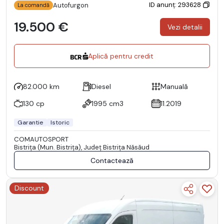
ID anunț: 293628
Autofurgon
La comandă
19.500 €
Vezi detalii
Aplică pentru credit
82.000 km
Diesel
Manuală
130 cp
1995 cm3
11.2019
Garantie
Istoric
COMAUTOSPORT
Bistriţa (Mun. Bistriţa), Județ Bistriţa Năsăud
Contactează
Discount