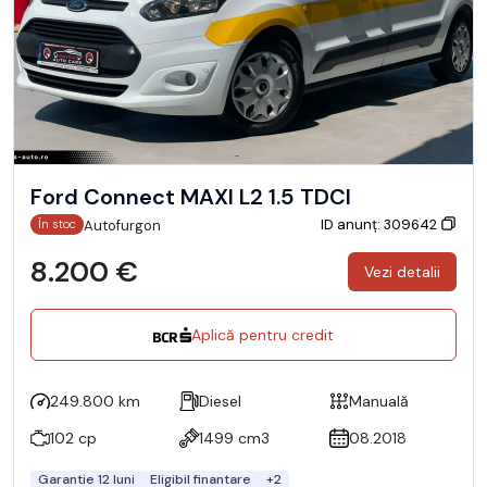
Ford Connect MAXI L2 1.5 TDCI
ID anunț: 309642
Autofurgon
În stoc
8.200 €
Vezi detalii
Aplică pentru credit
249.800 km
Diesel
Manuală
102 cp
1499 cm3
08.2018
Garantie 12 luni
Eligibil finantare
+2