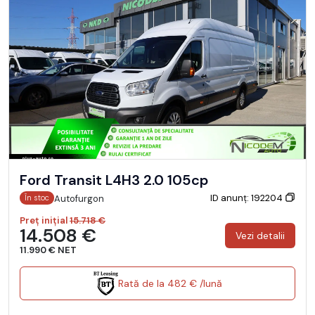
Ford Transit L4H3 2.0 105cp
ID anunț: 192204
Autofurgon
În stoc
Preț inițial
15.718 €
14.508 €
Vezi detalii
11.990 € NET
Rată de la 482 € /lună