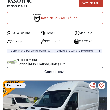
16.928 €
Vezi detalii
13.990 € NET
Rată de la 245 € /lună
120.405 km
Diesel
Manuală
105 cp
1995 cm3
02.2023
Posibilitate garantie pana la...
Revizie gratuita la predare
+4
NICODEM SRL
Slatina (Mun. Slatina), Județ Olt
Contactează
Promovat