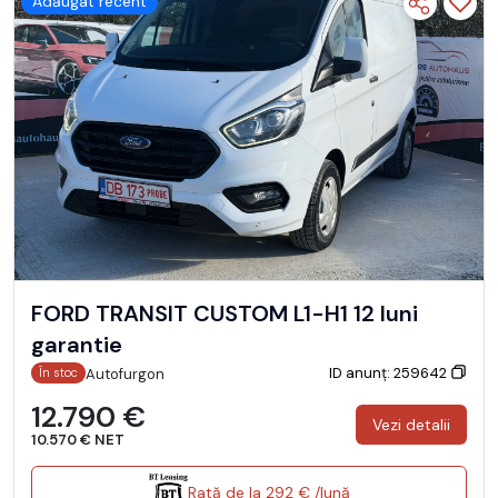
Adăugat recent
FORD TRANSIT CUSTOM L1-H1 12 luni
garantie
ID anunț: 259642
Autofurgon
În stoc
12.790 €
Vezi detalii
10.570 € NET
Rată de la 292 € /lună