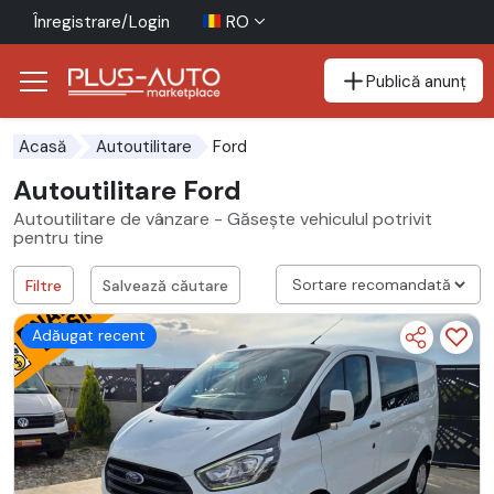
Înregistrare/Login
RO
Publică anunț
Mergi direct la butonul de accesibilitate
Mergi direct la conținutul principal
Ford
Acasă
Autoutilitare
Autoutilitare Ford
Autoutilitare de vânzare - Găsește vehiculul potrivit
pentru tine
Filtre
Salvează căutare
Adăugat recent