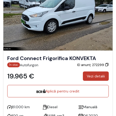
Ford Connect Frigorifica KONVEKTA
ID anunț: 272299
Autofurgon
În stoc
19.965 €
Vezi detalii
Aplică pentru credit
81.000 km
Diesel
Manuală
100 cp
1498 cm3
06.2020