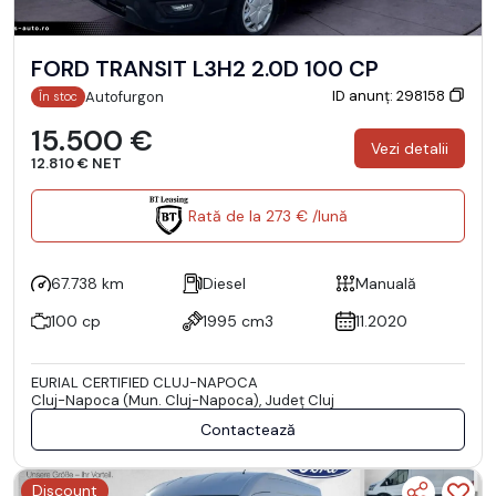
FORD TRANSIT L3H2 2.0D 100 CP
ID anunț: 298158
Autofurgon
În stoc
15.500 €
Vezi detalii
12.810 € NET
Rată de la 273 € /lună
67.738 km
Diesel
Manuală
100 cp
1995 cm3
11.2020
EURIAL CERTIFIED CLUJ-NAPOCA
Cluj-Napoca (Mun. Cluj-Napoca), Județ Cluj
Contactează
Discount