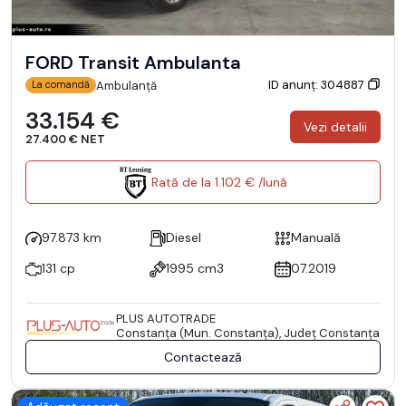
FORD Transit Ambulanta
ID anunț: 304887
Ambulanță
La comandă
33.154 €
Vezi detalii
27.400 € NET
Rată de la 1.102 € /lună
97.873 km
Diesel
Manuală
131 cp
1995 cm3
07.2019
PLUS AUTOTRADE
Constanţa (Mun. Constanţa), Județ Constanţa
Contactează