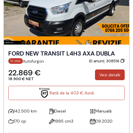
FORD NEW TRANSIT L4H3 AXA DUBLA
ID anunț: 308516
Autofurgon
În stoc
22.869 €
Vezi detalii
18.900 € NET
Rată de la 403 € /lună
142.500 km
Diesel
Manuală
170 cp
1995 cm3
09.2020