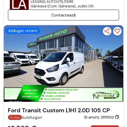
LEASING AUTOUTILITARE
Găneasa (Com. Găneasa), Județ Olt
Contactează
Adăugat recent
Ford Transit Custom L1H1 2.0D 105 CP
ID anunț: 285502
Autofurgon
În stoc