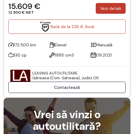
15.609 €
Vezi detalii
12.900 € NET
Rată de la 226 € /lună
172.500 km
Diesel
Manuală
130 cp
1995 cm3
09.2021
LEASING AUTOUTILITARE
Găneasa (Com. Găneasa), Județ Olt
Contactează
Vrei să vinzi o
autoutilitară?