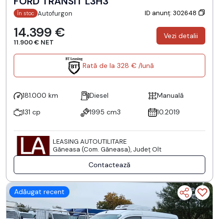
FORD TRANSIT L3H3
ID anunț: 302648
Autofurgon
În stoc
14.399 €
Vezi detalii
11.900 € NET
Rată de la 328 € /lună
181.000 km
Diesel
Manuală
131 cp
1995 cm3
10.2019
LEASING AUTOUTILITARE
Găneasa (Com. Găneasa), Județ Olt
Contactează
Adăugat recent