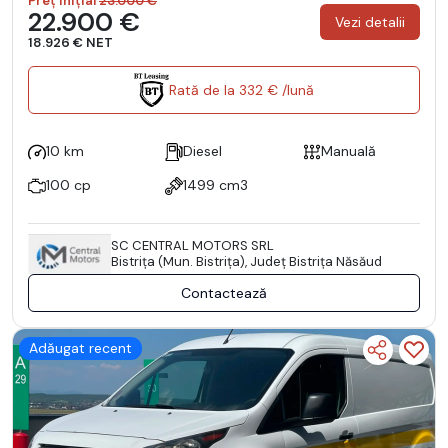
Preț inițial
23.000 €
22.900 €
Vezi detalii
18.926 € NET
Rată de la 332 € /lună
10 km
Diesel
Manuală
100 cp
1499 cm3
SC CENTRAL MOTORS SRL
Bistriţa (Mun. Bistriţa), Județ Bistriţa Năsăud
Contactează
Adăugat recent