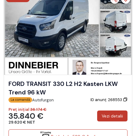
FORD TRANSIT 330 L2 H2 Kasten LKW
Trend 96 kW
ID anunț: 268553
Autofurgon
La comandă
Preț inițial
36.174 €
35.840 €
Vezi detalii
29.620 € NET