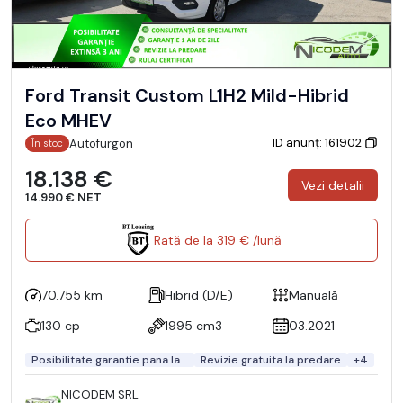
Ford Transit Custom L1H2 Mild-Hibrid
Eco MHEV
ID anunț: 161902
Autofurgon
În stoc
18.138 €
Vezi detalii
14.990 € NET
Rată de la 319 € /lună
70.755 km
Hibrid (D/E)
Manuală
130 cp
1995 cm3
03.2021
Posibilitate garantie pana la...
Revizie gratuita la predare
+4
NICODEM SRL