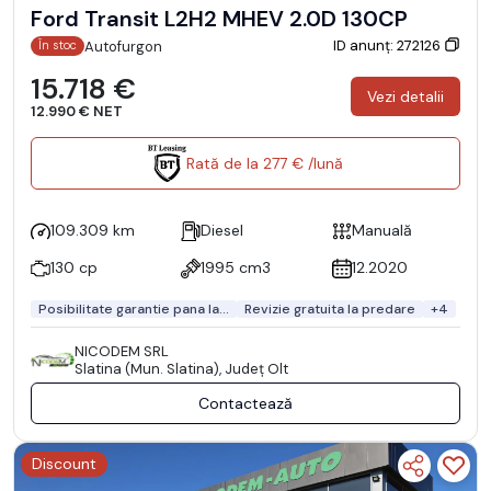
Ford Transit L2H2 MHEV 2.0D 130CP
ID anunț: 272126
Autofurgon
În stoc
15.718 €
Vezi detalii
12.990 € NET
Rată de la 277 € /lună
109.309 km
Diesel
Manuală
130 cp
1995 cm3
12.2020
Posibilitate garantie pana la...
Revizie gratuita la predare
+4
NICODEM SRL
Slatina (Mun. Slatina), Județ Olt
Contactează
Discount