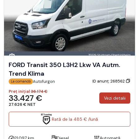
FORD Transit 350 L3H2 Lkw VA Autm.
Trend Klima
ID anunț: 268562
Autofurgon
La comandă
Preț inițial
36.174 €
33.427 €
Vezi detalii
27.626 € NET
Rată de la 485 € /lună
21.097 km
Diesel
Automată