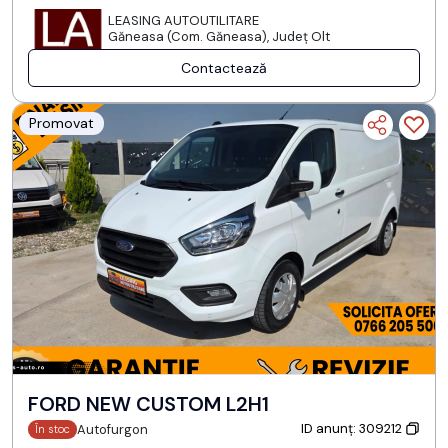
LEASING AUTOUTILITARE
Găneasa (Com. Găneasa), Județ Olt
Contactează
Promovat
FORD NEW CUSTOM L2H1
ID anunț: 309212
Autofurgon
În stoc