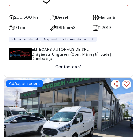
200.500 km
Diesel
Manuală
131 cp
1995 cm3
11.2019
Istoric verificat
Disponibilitate imediata
+3
ELITECARS AUTOHAUS DB SRL
Drăgăeşti-Ungureni (Com. Măneşti), Județ
Dâmboviţa
Contactează
Adăugat recent