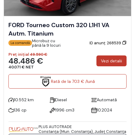
FORD Tourneo Custom 320 L1H1 VA
Autm. Titanium
Microbuz cu
ID anunț: 268539
La comandă
până la 9 locuri
Preț inițial
49.590 €
48.486 €
Vezi detalii
40.071 € NET
Rată de la 703 € /lună
10.552 km
Diesel
Automată
136 cp
1996 cm3
10.2024
PLUS AUTOTRADE
Constanţa (Mun. Constanţa), Județ Constanţa