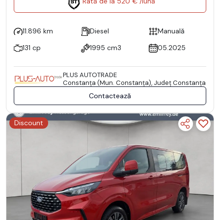
Rată de la 520 € /lună
11.896 km
Diesel
Manuală
131 cp
1995 cm3
05.2025
PLUS AUTOTRADE
Constanţa (Mun. Constanţa), Județ Constanţa
Contactează
Discount