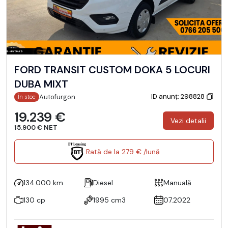
FORD TRANSIT CUSTOM DOKA 5 LOCURI
DUBA MIXT
ID anunț: 298828
Autofurgon
În stoc
19.239 €
Vezi detalii
15.900 € NET
Rată de la 279 € /lună
134.000 km
Diesel
Manuală
130 cp
1995 cm3
07.2022