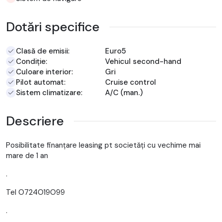
Dotări specifice
Clasă de emisii:
Euro5
Condiție:
Vehicul second-hand
Culoare interior:
Gri
Pilot automat:
Cruise control
Sistem climatizare:
A/C (man.)
Descriere
Posibilitate finanțare leasing pt societăți cu vechime mai
mare de 1 an
.
Tel O724O19O99
.