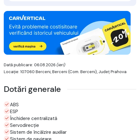
Dată publicare: 06.08.2026
(ieri)
Locație: 107060 Berceni, Berceni (Com. Berceni), Județ Prahova
Dotări generale
ABS
ESP
Închidere centralizată
Servodirecție
Sistem de încălzire auxiliar
Sistem de navigare