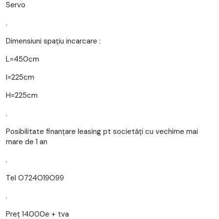
Servo
.
Dimensiuni spațiu incarcare :
L=450cm
l=225cm
H=225cm
.
Posibilitate finanțare leasing pt societăți cu vechime mai
mare de 1 an
.
Tel O724O19O99
.
Preț 14000e + tva