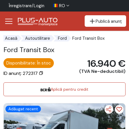
Înregistrare/Login
RO
Publică anunț
Mergi direct la butonul de accesibilitate
Mergi direct la conținutul principal
Ford Transit Box
Acasă
Autoutilitare
Ford
Ford Transit Box
16.940 €
Disponibilitate: În stoc
(TVA Ne-deductibil)
ID anunț: 272317
Aplică pentru credit
Adăugat recent