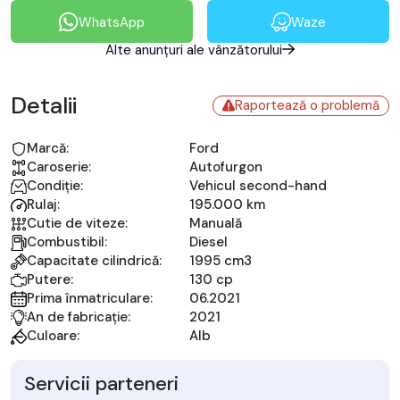
WhatsApp
Waze
Alte anunțuri ale vânzătorului
Detalii
Raportează o problemă
Marcă:
Ford
Caroserie:
Autofurgon
Condiție:
Vehicul second-hand
Rulaj:
195.000 km
Cutie de viteze:
Manuală
Combustibil:
Diesel
Capacitate cilindrică:
1995 cm3
Putere:
130 cp
Prima înmatriculare:
06.2021
An de fabricație:
2021
Culoare:
Alb
Servicii parteneri