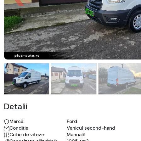
Detalii
Marcă:
Ford
Condiție:
Vehicul second-hand
Cutie de viteze:
Manuală