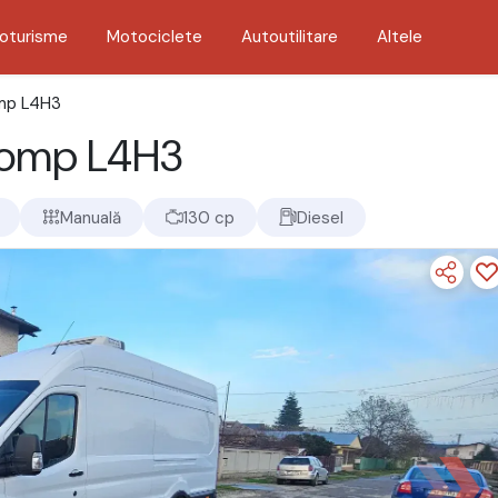
oturisme
Motociclete
Autoutilitare
Altele
omp L4H3
2Comp L4H3
Manuală
130 cp
Diesel