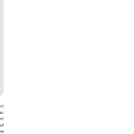
ri
au
ni
ul
ea