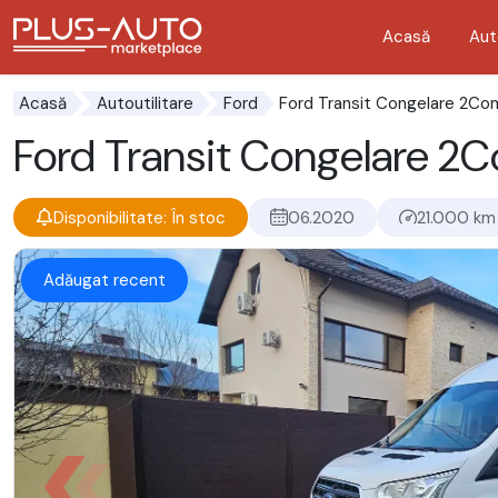
Acasă
Aut
Mergi direct la butonul de accesibilitate
Mergi direct la conținutul principal
Ford Transit Congelare 2C
Acasă
Autoutilitare
Ford
Ford Transit Congelare 
Disponibilitate: În stoc
06.2020
21.000 km
Adăugat recent