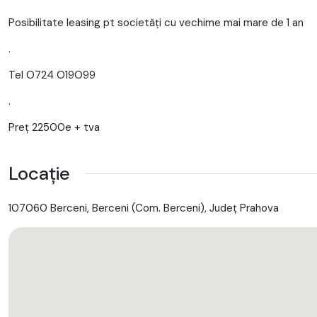
Posibilitate leasing pt societăți cu vechime mai mare de 1 an
.
Tel O724 O19O99
.
Preț 22500e + tva
Locație
107060 Berceni, Berceni (Com. Berceni), Județ Prahova