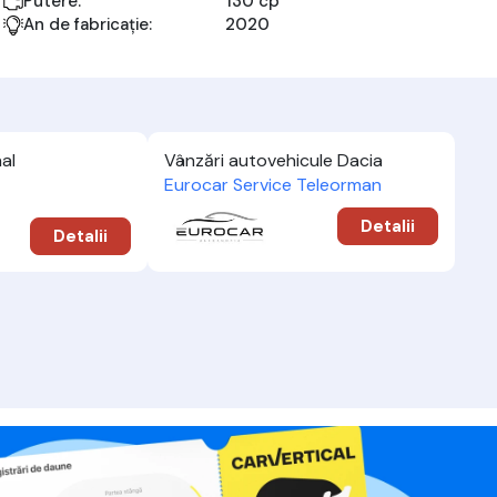
Putere:
130 cp
An de fabricație:
2020
al
Vânzări autovehicule Dacia
Eurocar Service Teleorman
Detalii
Detalii