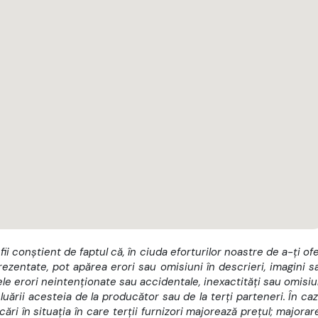
 fii conștient de faptul că, în ciuda eforturilor noastre de a-ți ofe
rezentate, pot apărea erori sau omisiuni în descrieri, imagini s
e erori neintenționate sau accidentale, inexactități sau omisiu
luării acesteia de la producător sau de la terți parteneri. În caz
ri în situația în care terții furnizori majorează prețul; majorar