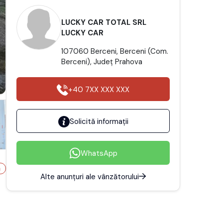
LUCKY CAR TOTAL SRL
LUCKY CAR
107060 Berceni, Berceni (Com.
Berceni), Județ Prahova
+40 7XX XXX XXX
Solicită informații
WhatsApp
ă
Alte anunțuri ale vânzătorului