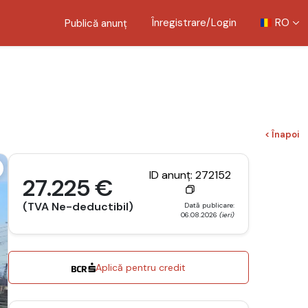
Înregistrare/Login
RO
Publică anunț
< Înapoi
ID anunț: 272152
27.225 €
(TVA Ne-deductibil)
Dată publicare:
06.08.2026
(ieri)
Aplică pentru credit