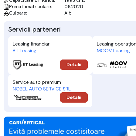
Capacitate cilindrică:
1995 cm3
Prima înmatriculare:
06.2020
Culoare:
Alb
Servicii parteneri
Leasing financiar
Leasing operațion
BT Leasing
MOOV Leasing
Detalii
Service auto premium
NOBEL AUTO SERVICE SRL
Detalii