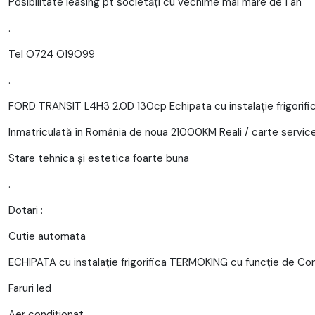
Posibilitate leasing pt societăți cu vechime mai mare de 1 an
.
Tel O724 O19O99
.
FORD TRANSIT L4H3 2.0D 130cp Echipata cu instalație frigorif
Inmatriculată în România de noua 21000KM Reali / carte servic
Stare tehnica și estetica foarte buna
.
Dotari :
Cutie automata
ECHIPATA cu instalație frigorifica TERMOKING cu funcție de C
Faruri led
Aer condiționat