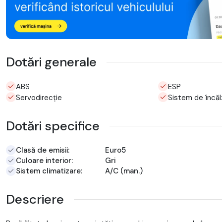
Dotări generale
ABS
ESP
Servodirecție
Sistem de încălz
Dotări specifice
Clasă de emisii:
Euro5
Culoare interior:
Gri
Sistem climatizare:
A/C (man.)
Descriere