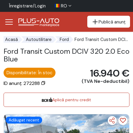
Înregistrare/Login
RO
Publică anunț
Mergi direct la butonul de accesibilitate
Mergi direct la conținutul principal
Ford Transit Custom DCIV 320 2.0 EcoBlue
Acasă
Autoutilitare
Ford
Ford Transit Custom DCIV 320 2.0 Eco
Blue
16.940 €
Disponibilitate: În stoc
(TVA Ne-deductibil)
ID anunț: 272288
Aplică pentru credit
Adăugat recent