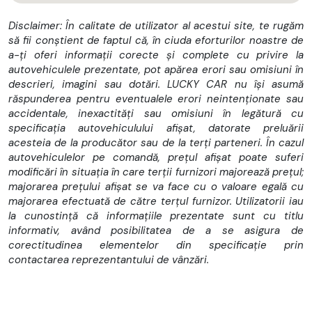
- Computer de bord
Disclaimer: În calitate de utilizator al acestui site, te rugăm
să fii conștient de faptul că, în ciuda eforturilor noastre de
- Cotiera
a-ți oferi informații corecte și complete cu privire la
autovehiculele prezentate, pot apărea erori sau omisiuni în
- Cutie manuala 6 trepte
descrieri, imagini sau dotări. LUCKY CAR nu își asumă
răspunderea pentru eventualele erori neintenționate sau
- Geamuri electrice
accidentale, inexactități sau omisiuni în legătură cu
- Priza 12V
specificația autovehiculului afișat, datorate preluării
acesteia de la producător sau de la terți parteneri. În cazul
- Pachet legislativ
autovehiculelor pe comandă, prețul afișat poate suferi
modificări în situația în care terții furnizori majorează prețul;
- Radio
majorarea prețului afișat se va face cu o valoare egală cu
majorarea efectuată de către terțul furnizor. Utilizatorii iau
- Bluetooth
la cunostință că informațiile prezentate sunt cu titlu
- Telefon / Voice control
informativ, având posibilitatea de a se asigura de
corectitudinea elementelor din specificație prin
- Airbag sofer si pasager
contactarea reprezentantului de vânzări.
- Servodirectie
- geamuri negre