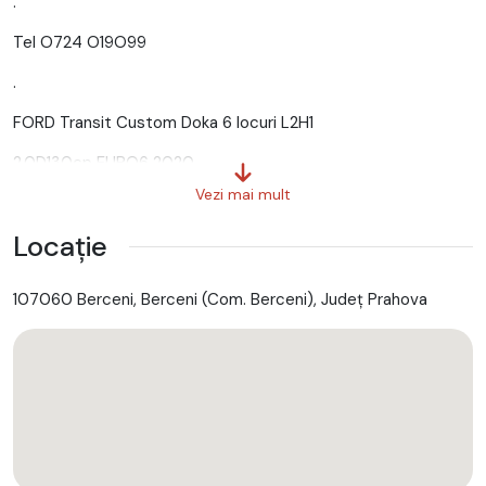
.
Tel O724 O19O99
.
FORD Transit Custom Doka 6 locuri L2H1
2.0D130cp EURO6 2020
Vezi mai mult
Înmatriculată de noua în România
Locație
Km reali / carte service
Stare tehnica și estetica foarte buna
107060 Berceni, Berceni (Com. Berceni), Județ Prahova
.
Dotari :
- faruri LED
- AC
- ABS, ASR, ESP