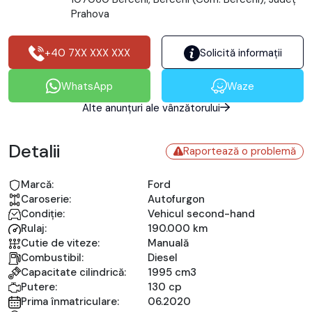
Prahova
+40 7XX XXX XXX
Solicită informații
WhatsApp
Waze
Alte anunțuri ale vânzătorului
Detalii
Raportează o problemă
Marcă:
Ford
Caroserie:
Autofurgon
Condiție:
Vehicul second-hand
Rulaj:
190.000 km
Cutie de viteze:
Manuală
Combustibil:
Diesel
Capacitate cilindrică:
1995 cm3
Putere:
130 cp
Prima înmatriculare:
06.2020