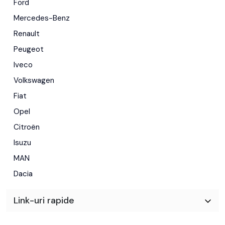
Ford
Tel O724 O19O99
Mercedes-Benz
Renault
.
Peugeot
Pret 14000e + tva
Iveco
Volkswagen
Fiat
Opel
Citroën
Isuzu
MAN
Dacia
Link-uri rapide