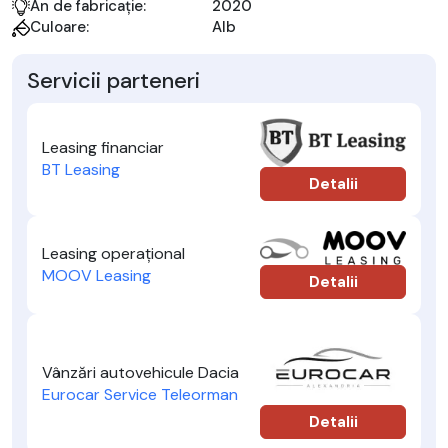
An de fabricație:
2020
Culoare:
Alb
Servicii parteneri
Leasing financiar
BT Leasing
Detalii
Leasing operațional
MOOV Leasing
Detalii
Vânzări autovehicule Dacia
Eurocar Service Teleorman
Detalii