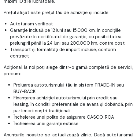
maxim 10 zile lucrătoare.
Prețul afișat este prețul tău de achiziție și include:
Autoturism verificat
Garanție inclusă pe 12 luni sau 15.000 km, în condițiile
prevăzute în certificatul de garanție, cu posibilitatea
prelungirii până la 24 luni sau 200.000 km, contra cost
Transport și formalități de import incluse, conform
contract
Adițional, la noi poți alege dintr-o gamă completă de servicii,
precum:
Preluarea autoturismului tău în sistem TRADE-IN sau
BUY-BACK
Finanțarea achiziției autoturismului prin credit sau
leasing, în condiții preferențiale de avans și dobândă, prin
partenerii noștri tradiționali
Încheierea unei polițe de asigurare CASCO, RCA
Încheierea unei garanții extinse
Anunțurile noastre se actualizează zilnic. Dacă autoturismul