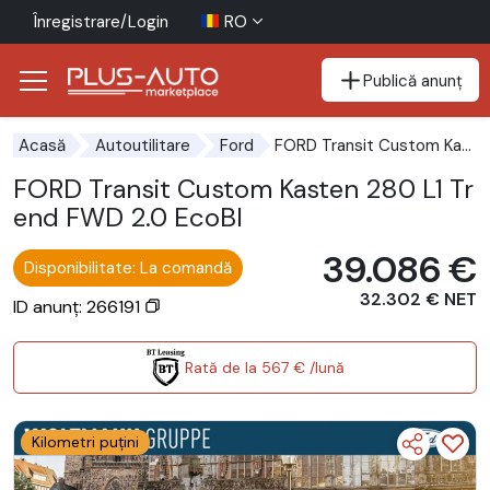
Înregistrare/Login
RO
Publică anunț
Mergi direct la butonul de accesibilitate
Mergi direct la conținutul principal
FORD Transit Custom Kasten 280 L1 Trend FWD 2.0 EcoBl
Acasă
Autoutilitare
Ford
FORD Transit Custom Kasten 280 L1 Tr
end FWD 2.0 EcoBl
39.086 €
Disponibilitate: La comandă
32.302 € NET
ID anunț: 266191
Rată de la 567 € /lună
Kilometri puțini