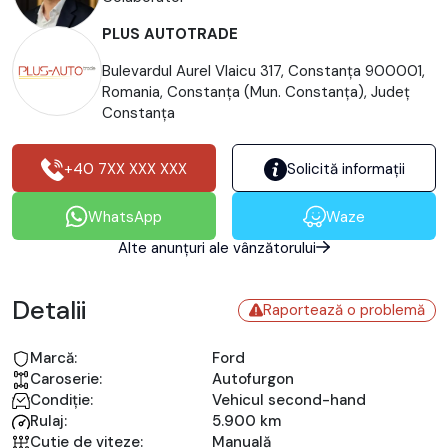
PLUS AUTOTRADE
Bulevardul Aurel Vlaicu 317, Constanța 900001,
Romania, Constanţa (Mun. Constanţa), Județ
Constanţa
+40 7XX XXX XXX
Solicită informații
WhatsApp
Waze
Alte anunțuri ale vânzătorului
Detalii
Raportează o problemă
Marcă:
Ford
Caroserie:
Autofurgon
Condiție:
Vehicul second-hand
Rulaj:
5.900 km
Cutie de viteze:
Manuală