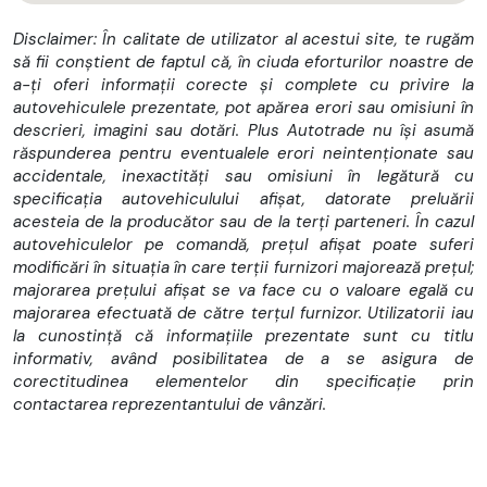
Disclaimer: În calitate de utilizator al acestui site, te rugăm
să fii conștient de faptul că, în ciuda eforturilor noastre de
a-ți oferi informații corecte și complete cu privire la
autovehiculele prezentate, pot apărea erori sau omisiuni în
descrieri, imagini sau dotări. Plus Autotrade nu își asumă
răspunderea pentru eventualele erori neintenționate sau
accidentale, inexactități sau omisiuni în legătură cu
specificația autovehiculului afișat, datorate preluării
acesteia de la producător sau de la terți parteneri. În cazul
autovehiculelor pe comandă, prețul afișat poate suferi
modificări în situația în care terții furnizori majorează prețul;
majorarea prețului afișat se va face cu o valoare egală cu
majorarea efectuată de către terțul furnizor. Utilizatorii iau
la cunostință că informațiile prezentate sunt cu titlu
informativ, având posibilitatea de a se asigura de
corectitudinea elementelor din specificație prin
contactarea reprezentantului de vânzări.