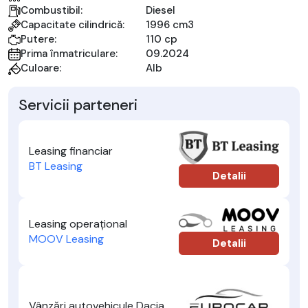
Combustibil:
Diesel
Capacitate cilindrică:
1996 cm3
Putere:
110 cp
Prima înmatriculare:
09.2024
Culoare:
Alb
Servicii parteneri
Leasing financiar
BT Leasing
Detalii
Leasing operațional
MOOV Leasing
Detalii
Vânzări autovehicule Dacia