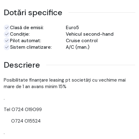
Dotări specifice
Clasă de emisii:
Euro5
Condiție:
Vehicul second-hand
Pilot automat:
Cruise control
Sistem climatizare:
A/C (man.)
Descriere
Posibilitate finanțare leasing pt societăți cu vechime mai
mare de 1 an avans minim 15%
.
Tel O724 O19O99
O724 O15524
.