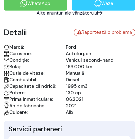
WhatsApp
Waze
Alte anunțuri ale vânzătorului
Detalii
Raportează o problemă
Marcă:
Ford
Caroserie:
Autofurgon
Condiție:
Vehicul second-hand
Rulaj:
169.000 km
Cutie de viteze:
Manuală
Combustibil:
Diesel
Capacitate cilindrică:
1995 cm3
Putere:
130 cp
Prima înmatriculare:
06.2021
An de fabricație:
2021
Culoare:
Alb
Servicii parteneri