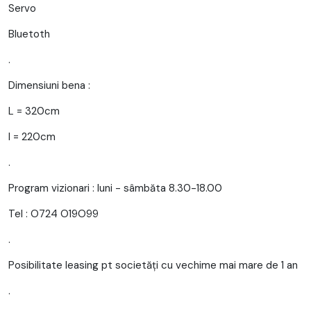
Servo
Bluetoth
.
Dimensiuni bena :
L = 320cm
l = 220cm
.
Program vizionari : luni - sâmbăta 8.30-18.00
Tel : O724 O19O99
.
Posibilitate leasing pt societăți cu vechime mai mare de 1 an
.