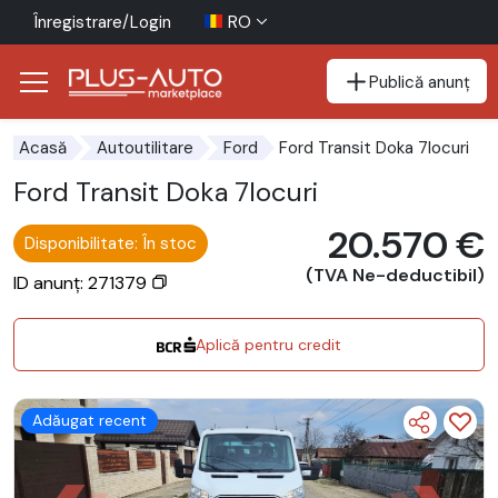
Înregistrare/Login
RO
Publică anunț
Mergi direct la butonul de accesibilitate
Mergi direct la conținutul principal
Ford Transit Doka 7locuri
Acasă
Autoutilitare
Ford
Ford Transit Doka 7locuri
20.570 €
Disponibilitate: În stoc
(TVA Ne-deductibil)
ID anunț: 271379
Aplică pentru credit
Adăugat recent